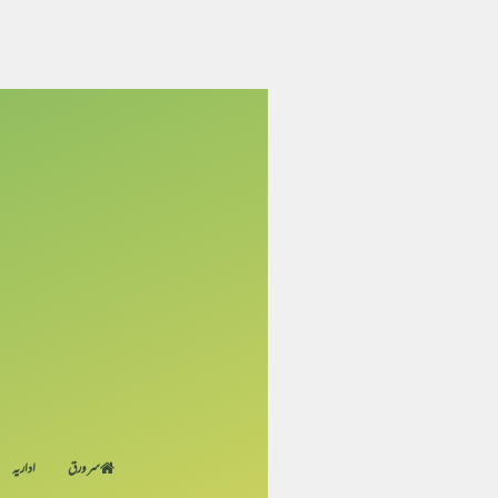
سر ورق
اداریہ