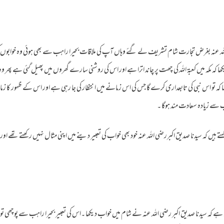
 عنہ بغرض تجارت شام تشریف لے گئے وہاں آپ کی ملاقات بحیرا راہب سے بھی ہوئی وہ خوابوں کی 
کھا کہ مکہ میں کعبۃ اللہ کی چھت پر چاند اترا ہے اور اس کی روشنی سارے گھروں میں پھیل گئی ہے پھر و
 کہ تو اس نبی کی تابعداری کرے گا جس کی اس زمانے میں انتظار کی جا رہی ہے اور اس کے ظہور کا ز
ے زیادہ سعادت مند ہوگا ۔
کہتے ہیں کہ سیدنا صدیق اکبررضی اللہ عنہ خود بھی خواب کی تعبیر دینے میں اپنی مثال نہیں رکھتے تھے 
ہے کہ سیدنا صدیق اکبر رضی اللہ عنہ نے شام میں خواب دیکھا ۔اس کی تعبیر بحیرا راہب سے پوچھی تو