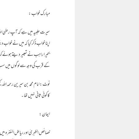
مبارک خواب :
سیرت حلبیہ میں ہے کہ آپ رضی اللہ
اپنا خواب ذکر کیا کہ میں نے خواب دی
بحیرا راہب نے تعبیر دیتے ہوئے کہا
کے قرب کی وجہ سے لوگوں میں سب س
نوٹ : امام محمد بن سیرین رحمہ اللہ 
کا کوئی ثانی نہیں تھا ۔
ایمان :
خصائص الکبریٰ اور ریاض النضرہ میں 