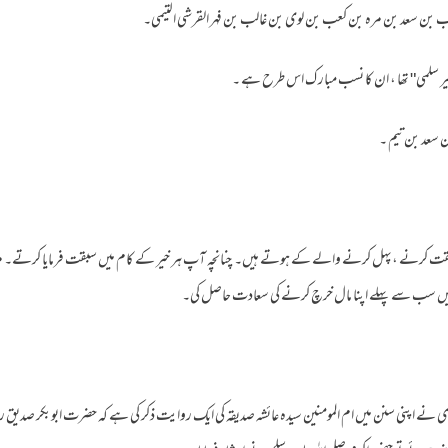
کعب بن سعد بن مره بن کعب بن لوی بن غالب بن فہر القرشی التيمی۔
الخیر سلمی" تھا ، ان کا نسب مبار ک اس طرح ہے ۔
 سعد بن تيم ۔
قت کرنے ،پہل کرنے والے کے ہوتے ہیں۔ چنانچہ آپ ہر خیر کے کام میں سبقت فرمایا کرتے۔ 
 میں سب سے پہلے اپنا مال خرچ کرنے کی سعادت حاصل کی۔
 نے اپنی سنن میں ام المومنین سیدہ عائشہ صدیقہ کی ایک روایت ذکر کی ہے کہ حضرت ابوبکر صدیق ر