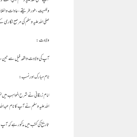
آپ صلی اللہ علیہ وسلم اپنی امت ک
وللہیت ،طور طریقے ، عادات و اخلاق
صلی اللہ علیہ وسلم کی مرصع نگاری ک
ولادت :
آپ کی ولادت واقعہ فیل سے تین سال بعد 573ء میں ہوئی ۔نبی کریم صلی اللہ علیہ وسلم سے آپ دو سال 
نام مبارک اورنسب:
امام زرقانی نے شرح المواہب میں لکھ
اللہ علیہ وسلم نے آپ کا نام عبداللہ ت
تاریخ کی کتب میں مذکور ہے کہ آپ کے