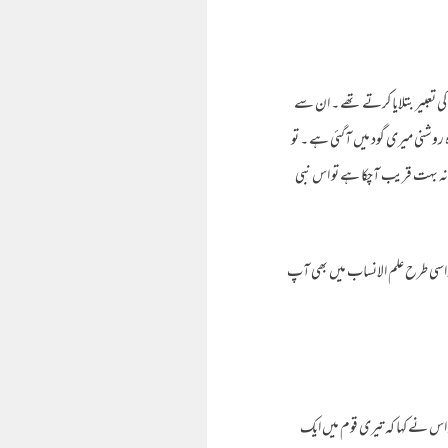
تعبیر بتلایا کرتے تھے ۔ ان سے
ہ روشنی میری گود میں آگئی ہے ۔ تو
مانہ بہت قریب آچکا ہے تو اس نبی
اور اسی طرح علم الانساب میں بھی آپ
 اس نے کہا کہ تیری قوم میں ایک