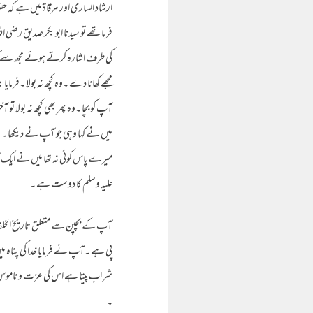
ارشاد الساری اور مرقاۃمیں ہے کہ ح
فرماتھے تو سیدنا ابو بکر صدیق رضی
کی طرف اشارہ کرتے ہوئے مجھ سے کہا 
مجھے کھانا دے ۔وہ کچھ نہ بولا ۔فرمایا :
آپ کو بچا ۔وہ پھر بھی کچھ نہ بولا تو 
میں نے کہا وہی جو آپ نے دیکھا ۔ وہ
میرے پاس کوئی نہ تھا میں نے ایک آواز
علیہ وسلم کا دوست ہے ۔
آپ کے بچپن سے متعلق تاریخ الخلفا
پی ہے ۔آپ نے فرمایا خدا کی پناہ می
شراب پیتا ہے اس کی عزت و ناموس اور
۔