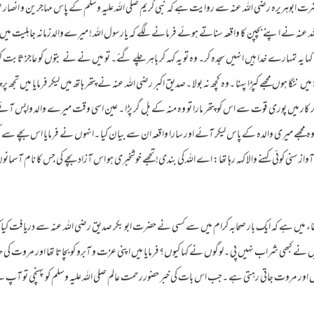
ضرت ابوہریرہ رضی اللہ عنہ سے روایت ہے کہ نبی کریم صلی اللہ علیہ وسلم کے پاس مہاجرین و انصار 
 اللہ عنہ نے اپنے بچپن کا واقعہ سناتے ہوئے فرمانے لگے کہ یارسول اللہ ! میرےوالدزمانہ جاہلیت
یہ تمہارے خدا ہیں انہیں سجدہ کر۔ وہ تو یہ کہہ کر باہر چلے گئے۔ تو میں نے نے بتوں کو عاجز ثابت
میں ننگا ہوں مجھے کپڑا پہنا ۔وہ کچھ نہ بولا ۔صدیق اکبر رضی اللہ عنہ نے پتھر ہاتھ میں لیکر فرمایا میں تجھ پر 
آخر کار میں پوری قوت سے اس کو پتھر مارا تو وہ منہ کے بل گر پڑا ۔ عین اسی وقت میرے والد واپس آئے۔یہ م
 مجھے میری والدہ کے پاس لیکر آئے اور سارا واقعہ ان سے بیان کیا ۔انہوں نے فرمایا اس بچے سے کچ
 سنی کوئی کہنے والا کہہ رہا تھا: اے اللہ کی بندی! تجھے خوشخبری ہو اس آزاد بچے کی جس کا نام آسمانوں
ء میں ہے کہ ایک بار صحابہ کرام میں سے کسی نے حضرت ابو بکر صدیق رضی اللہ عنہ سے دریافت کی
ں نے کبھی شراب نہیں پی ۔لوگوں نے کہا کیوں؟فرمایا میں اپنی عزت و آبرو کو بچاتا تھا اور مروت کی
 مروت جاتی رہتی ہے ۔جب اس بات کی خبر حضوررحمت عالم صلی اللہ علیہ وسلم کو پہنچی تو آپ نے دوبار