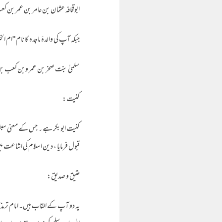
ابوقحافہ عثمان بن عامر بن عمر بن 
جبکہ آپ کی والدہٴ ماجدہ کا نام "ام 
سلمیٰ بنت صخر بن عمر وبن کعب بن
کنیت:
کنیت ابوبکر ہے ۔ جس کے معنی سب
قبول فرمایا ، دین اسلام کی اشاعت
عتیق و صدیق:
یہ دو آپ کے القاب ہیں۔ امام ترمذی