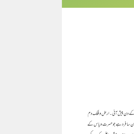
 وفات کے دن پیش آئی ۔ ارض و فلک دم
ہ کون سا فرد ہے جو حسرت و یاس کے