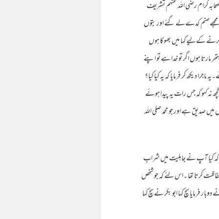
صحابہ کرام رضی اللہ عنہم تشریف
 میں مجھےصنم کدےلے گئے اور بتوں
 کرنے کےلیے کہا میں بھوکا ہوں
پتھر مارتا ہوں اگر تو خدا ہے تو اپنے
اجرا دیکھ کر فرمایا کہ یہ کیا کیا؟
ھ نہ کہو کہ جس رات یہ پیدا ہوئے
 میں صدیق ہے اور جو محمد صلی اللہ
ا کہ کیا آپ نے جاہلیت میں شراب
 حفاظت کرتا تھا ۔اس لئے کہ جو شخص
 فرمایا سچ کہا ابو بکر نے سچ کہا