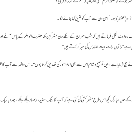
ضر ہوئے تو حضور اکرم صلی اللہ علیہ وسلم نے ارشاد فرمایا:
اد (محفوظ) ہو۔“ اسی دن سے آپ کو عتیق کہا جانے لگا ۔
ں ایک روایت نقل فرماتے ہیں کہ شب معراج کے اگلے دن مشرکین مکہ حضرت ابوبکر کے پاس آئے اور
یا ہے"راتوں رات بیت المقدس کی سیر کرآتے ہیں"
چ فرمایا ہے ، میں تو صبح وشام اس سے بھی اہم امور کی تصدیق کرتا ہوں"۔ اس واقعہ سے آپ کا 
 حلیہ مبارک کچھ اس طرح منظر کشی کی گئی ہے کہ آپ کا رنگ سفید ، رخسار ہلکے ہلکے ، چہرہ باریک اور پ