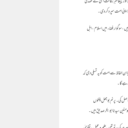
اور پیغامبررفاقت اعلی کے عہد کی
اپنی امت سپرد کر دی ۔
 ،سوگوار فضاء میں اسلام ، اہل
ن الفاظ سے امت کو یہ تسلی دی کہ
رہے گا ۔
صل کی۔ پرنم بوجھل پلکوں
منین سیدنا ابو بکر صدیق ہیں ۔