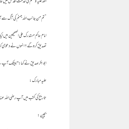
اللہ علیہ وسلم کی خدمت اقد س میں حا
”تم من جانب اللہ جہنم کی آگ سے آز
امام حاکم مستدرک علی الصحیحین می
تصدیق کروگے ؟ انہوں نے دعوٰی ک
ابوبکر صدیق نے کہا:"بیشک آپ نے س
حلیہ مبارک :
تاریخ کی کتب میں آپ رضی اللہ عنہ کے
بچپن :