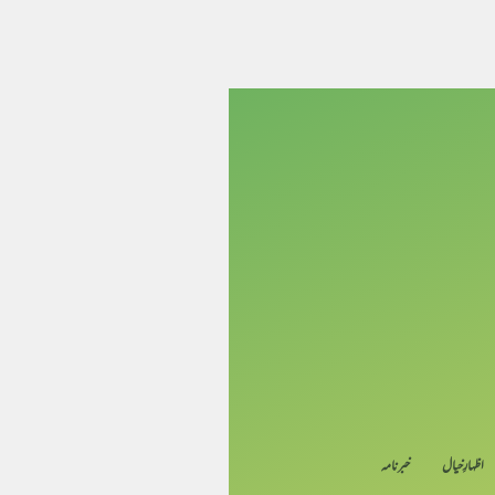
اظہارِ خیال
خبرنامہ