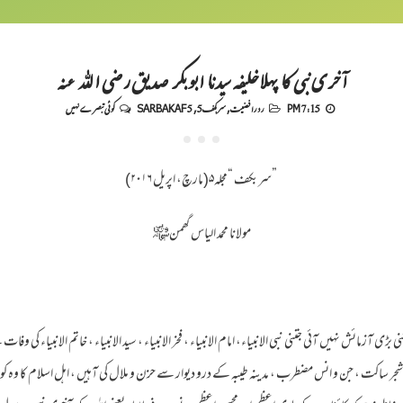
آخری نبی کا پہلاخلیفہ سیدنا ابو بکر صدیق رضی اللہ عنہ
7:15 PM
رد رافضیت
,
سربکف5
,
SARBAKAF 5
کوئی تبصرے نہیں
”سربکف “مجلہ۵(مارچ، اپریل ۲۰۱۶)
مولانا محمد الیاس گھمن﷾
ی آزمائش نہیں آئی جتنی نبی الانبیاء، امام الانبیاء ، فخر الانبیاء ، سید الانبیاء ، خاتم الانبیاء کی
و شجر ساکت ، جن و انس مضطرب ، مدینہ طیبہ کے درو دیوار سے حزن و ملال کی آہیں ، اہل اسلام کا و