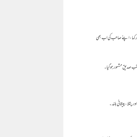
 کہا ، اپنے صاحب کی اب بھی
لقب صدیق مشہور ہوگیا۔
تلا ، پیشانی بلند ۔