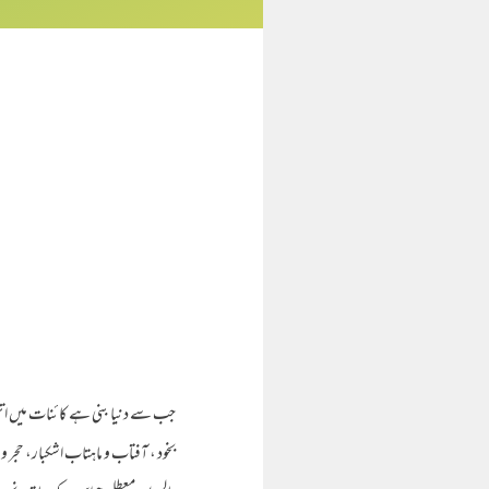
جب سے دنیا بنی ہے کائنات میں اتنی بڑ
بخود ، آفتاب و ماہتاب اشکبار، حجر 