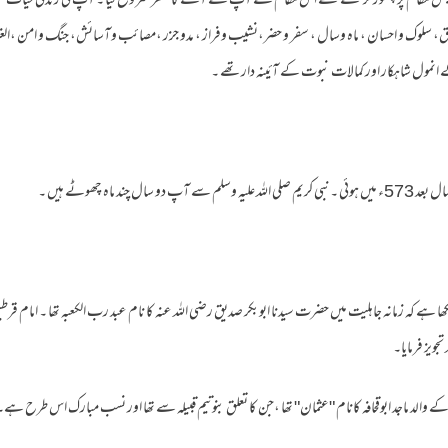
و جس مقام پر چھوڑ کر گئے تھے اس مقام سے آپ نے آگے کا سفر شروع کیا ۔ آپ کی زندگی حیات نبوت 
، سلوک و احسان ، ماہ وسال ، سفر و حضر،نشیب وفراز ، مدو جزر ،مصائب وآسائش، جنگ و امن ،الغر
ے انمول شاہکار اور کمالات نبوت کے آئینہ دارتھے ۔
چند ماہ چھوٹے ہیں ۔
ا ہے کہ زمانہ جاہلیت میں حضرت سیدنا ابوبکر صدیق رضی اللہ عنہ کا نام عبد رب الکعبہ تھا ۔ امام 
جویز فرمایا۔
 والد ماجد ابوقحافہ کانام "عثمان" تھا ،جن کا تعلق بنوتیم قبیلہ سے تھا اور نسب مبارک اس طرح ہے