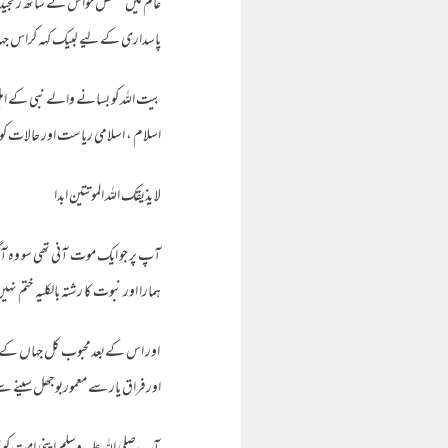
عالم میں معطل حواس کے ساتھ رنجیدہ 
پاسداری کے لیے لبیک کہہ کراس جہان
بیت اللہ کو بسانے والے نبی کے اہل
اسلام ، اسلامی ریاست اور حالات کو سن
لا یذیقک اللہ الموتتین ابدا
آپ پر جو ایک موت آنی تھی سو وہ آگ
ہمارا اور نبوت کا رشتہ بالکلیہ ختم 
اور اس کےبعدمحبوب کل جہاں کے رخ
اورفراق یار سے معموربوجھل سینے سے ا