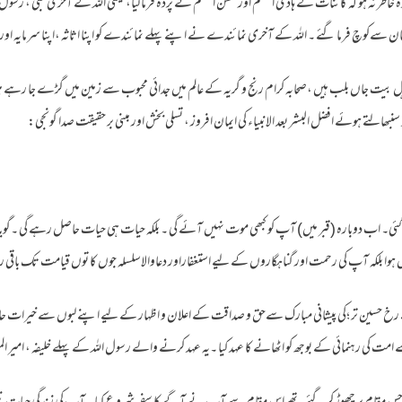
خاطر نہ ہو کہ کائنات کے ہادی اعظم اورمحسن اعظم نے پردہ فرما لیا، یعنی اللہ کے آخری نبی ، رسول 
 سےکوچ فرما گئے ۔ اللہ کے آخری نمائندے نے اپنے پہلے نمائندے کو اپنا اثاثہ ،اپنا سرمایہ اور 
 بیت جاں بلب ہیں ،صحابہ کرام رنج و گریہ کے عالم میں جدائی محبوب سے زمین میں گڑے جا رہے ہیں
بھالتے ہوئے افضل البشر بعد الانبیاء کی ایمان افروز ، تسلی بخش اور مبنی بر حقیقت صدا گونجی:
ئی۔ اب دوبارہ (قبر میں) آپ کو کبھی موت نہیں آئے گی ۔ بلکہ حیات ہی حیات حاصل رہے گی ۔گویا ا
نہیں ہوا بلکہ آپ کی رحمت اور گناہگاروں کے لیے استغفاراور دعاوالاسلسلہ جوں کا توں قیامت تک باقی 
 حسین تر ؛کی پیشانی مبارک سےحق و صداقت کے اعلان و اظہار کے لیے اپنے لبوں سے خیرات حا
مت کی رہنمائی کے بوجھ کو اٹھانے کا عہد کیا ۔یہ عہد کرنے والے رسول اللہ کے پہلے خلیفہ ، امیر المو