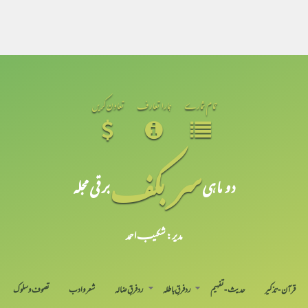
تمام شمارے
ہمارا تعارف
تعاون کریں
سر بکف
دو ماہی
برقی مجلہ
مدیر: شکیبـ احمد
قرآن-تذکیر
حدیث-تفہیم
رد فرقِ باطلہ
رد فرقِ ضالہ
شعر و ادب
تصوف و سلوک