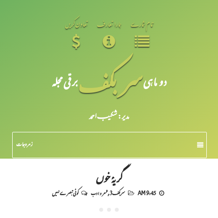
تمام شمارے
ہمارا تعارف
تعاون کریں
سر بکف
دو ماہی
برقی مجلہ
مدیر: شکیبـ احمد
زمرہ جات
گریۂ خوں
9:45 AM
سربکف3
,
شعر و ادب
کوئی تبصرے نہیں