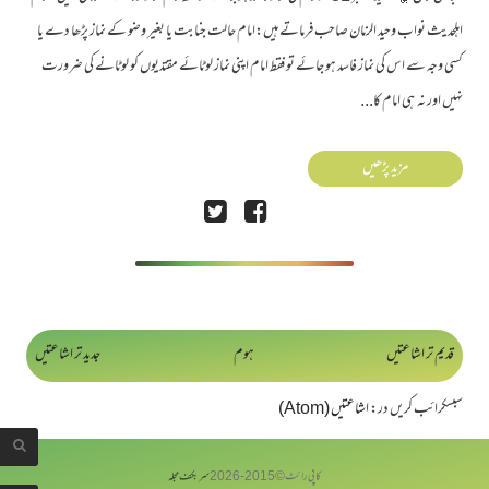
اہلحدیث نواب وحید الزمان صاحب فرماتے ہیں:امام حالت جنابت یا بغیر وضو کے نماز پڑھا دے یا
کسی وجہ سے اس کی نماز فاسد ہو جائے تو فقط امام اپنی نماز لوٹائے مقتدیوں کو لوٹانے کی ضرورت
نہیں اور نہ ہی امام کا...
مزید پڑھیں
قدیم تر اشاعتیں
ہوم
جدید تر اشاعتیں
سبسکرائب کریں در:
اشاعتیں (Atom)
کاپی رائٹ © 2015-
2026
سربکف مجلہ