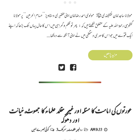
مولانا ساجد خان نقشبندی ﷾ مولوی احمد رضاخان اپنی تکفیری دستاویز ’’حسام الحرمین‘‘ پر مولانا
گنگوہی رحمۃ اللہ علیہ کے متعلق لکھتے ہیں کہ : پھر تو ظلم و گمراہی میں اس کا حال یہاں تک بڑھا کہ اپنے
ایک فتوے میں جو اس کا مہری دستخطی میں نے اپنی آنکھ سے دیکھا...
مزید پڑھیں
عورتوں کی امامت کا مسئلہ اور غیر مقلد علماء کا جھوٹ، خیانت
اور دھوکہ
9:33 AM
رد غیر مقلدیت
,
سربکف3
کوئی تبصرے نہیں