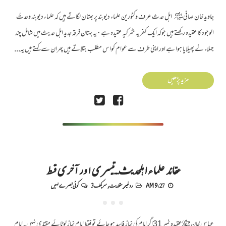
جاوید خان صافی ﷾ اہل حدث عرف وکٹورین علماء دیوبند پر بھتان لگاتے ہیں کہ علماء دیوبند وحدتُ
الوجود کا عقیدہ رکھتے ہیں جوکہ ایک کفریہ شرکیہ عقیدہ ہے ۰ یہ بہتان فرقہ جدید اہل حدیث میں شامل چند
جہلاء نے پھیلایا ہوا ہے اور اپنی طرف سے عوام کواس مطلب بتلاتے ہیں پھران سے کہتے ہیں یہ...
مزید پڑھیں
عقائد علماء اہلحدیث...تیسری اور آخری قسط
9:27 AM
رد غیر مقلدیت
,
سربکف3
کوئی تبصرے نہیں
عباس خان ﷾عقیدہ نمبر 31اگر امام کی نماز فاسد ہو جائے تو فقط امام نماز لوٹائے مقتدی نہیں۔امام