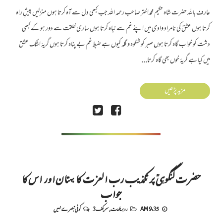
عارف باللہ حضرت شاہ حکیم محمداختر صاحب رحمہ اللہ جب کبھی دل سے آہ کرتا ہوں منزلیں پیشِ راہ
کرتا ہوں عشق کی نامراد وادی میں اپنے غم سے نباہ کرتا ہوں ساری خلقت سے دور ہو کے کبھی
دشت کو خواب گاہ کرتا ہوں صبر کو شکوہ و گلہ کیوں ہے ضبطِ غم بے پناہ کرتا ہوں گریۂ اشک عشق
میں کیا ہے گریۂ خوں بھی گاہ کرتا...
مزید پڑھیں
حضرت گنگوہیؒ پر تکذیب رب العزت کا بہتان اور اس کا
جواب
9:35 AM
رد بریلویت
,
سربکف3
کوئی تبصرے نہیں