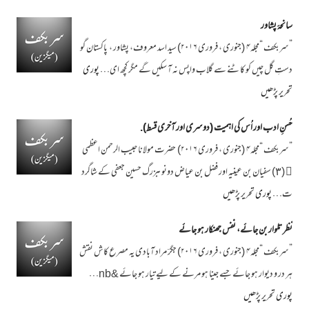
سانحۂ پشاور
”سربکف “مجلہ۴ (جنوری ، فروری ۲۰۱۶) سید اسد معروف، پشاور ، پاکستان گو
دستِ گل چیں کو کاٹنے سے گلاب واپس نہ آ سکیں گے مگر کچھ ای…
پوری
تحریر پڑھیں
حُسنِ ادب اور اُس کی اہمیت (دوسری اور آخری قسط).
”سربکف “مجلہ۴ (جنوری ، فروری ۲۰۱۶) حضرت مولانا حبیب الرحمن اعظمی
﷫ (٣) سفیان بن عینیہ اور فضل بن عیاض دونوںبزرگ حسین جعفی کے شاگرد
ت…
پوری تحریر پڑھیں
نظر تلوار بن جائے، نفس جھنکار ہو جائے
”سربکف “مجلہ۴ (جنوری ، فروری ۲۰۱۶) جگرؔ مراد آبادی یہ مصرع کاش نقش
ہر در و دیوار ہو جائے جسے جینا ہو مرنے کے لیے تیار ہو جائے &nb…
پوری تحریر پڑھیں