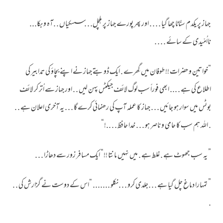
جہاز پر یکدم سنّاٹا چھا گیا . . . . اور پھر پورے جہاز پر ہلچل. . .سسکیاں . .آہ و بکا...
نااُمّیدی کے سائے . . . .
”خواتین و حضرات !! طوفان میں گِھرے . ایک ڈوبتے جہاز نے اپنے بچاؤ کی تدابیر کی
اطلاع کی ہے . ... ابھی فوراً سب لوگ لائف جیکٹس پہن لیں . . اور جہاز سے اُتر کر لائف
بوٹس میں سوار ہو جائیں . . . جہاز کا عملہ آپ کی رھنمائی کرے گا . . . یہ آخری اعلان ہے . .
. اللہ ہم سب کا حامی و ناصر ہو . . . خدا حافظ . . ..!“
” یہ سب جھوٹ ہے . غلط ہے . میں نہیں مانتا !!“ ایک مسافر زور سے دھاڑا . . .
” تمہارا دماغ چل گیا ہے . . .جلدی کرو . . .نکلو ....... “اس کے دوست نے گزارش کی . .
.