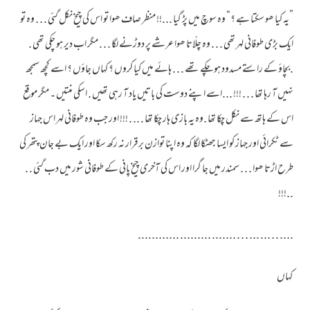
”یہ کیا ھو سکتا ہے ؟“ وہ سوچ میں پڑ گیا ...!! منظر صاف ھوا تو اس کی چیخ نکل گئی . . . وہ تو
ایک بڑی طوفانی لہر تھی . . . وہ چلّاتا ھوا عرشے پر دوڑنے لگا . . . مگر اب دیر ہو چکی تھی .
.بچاؤ کے راستے مسدود ہو چکے تھے . . . ہائے میں کیا کروں ؟ کہاں جاؤں ؟ اسے کچھ سمجھ
نہیں آ رہا تھا . . . !!! ...اسے اپنے دوست کی باتیں یاد آ رہی تھیں . اسکی منتیں ۔ مگر موقع
اس کے ہاتھ سے نکل چکا تھا .وہ یہ بازی ہار چکا تھا . .. . !!! اور جب وہ طوفانی لہر اس جہاز
سے ٹکرائی اور جہاز کو ایسا جھٹکا لگا کہ وہ اپنا توازن برقرار نہ رکھ سکا اور ایک بے جان پتھر کی
طرح اڑتا ھوا . . . سمندر میں جا گرا اور اس کی آخری چیخ پانی کے طوفانی شور میں دب گئی . .
..!!!
.... . . ... ... . . . ....... ......... ............
کہاں