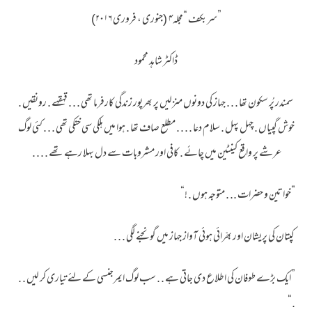
”سربکف “مجلہ۴ (جنوری ، فروری ۲۰۱۶)
ڈاکٹر شاہد محمود
سمندر پُر سکون تھا . . . جہاز کی دونوں منزلیں پر بھرپور زندگی کارفرما تھی . . . قہقہے . رونقیں .
خوش گپیاں . چہل پہل . سلام دعا . . . . مطلع صاف تھا . ہوا میں ہلکی سی خنکی تھی . . . کئی لوگ
عرشے پر واقع کینٹین میں چائے . کافی اور مشروبات سے دل بہلا رہے تھے . . . .
”خواتین و حضرات .. . متوجہ ہوں . !“
کپتان کی پریشان اور بھرّائی ہوئی آواز جہاز میں گونجنے لگی . . .
”ایک بڑے طوفان کی اطلاع دی جاتی ہے . . سب لوگ ایمرجنسی کے لئے تیاری کر لیں . .
.“