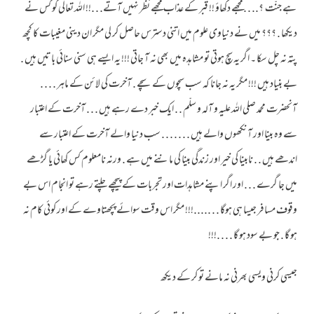
ہے جنّت ؟.. . .مجھے دکھاؤ !! قبر کے عذاب مجھے نظر نہیں آتے. . .!! اللہ تعالی کو کس نے
دیکھا . ؟؟؟ میں نے دنیاوی علوم میں اتنی دسترس حاصل کر لی مگر ان دینی مغیبات کا کچھ
پتہ نہ چل سکا ۔ اگر یہ سچ ہوتی تو مشاہدہ میں بھی نہ آ جاتی !!! یہ ایسے ہی سنی سنائی باتیں ہیں .
بے بنیاد ہیں !!! مگر یہ نہ جانا کہ سب سچوں کے سچے . آخرت کی لائن کے ماہر . . . .
آنحضرت محمد صلی اللہ علیہ و آلہ و سلّم . . ایک خبر دے رہے ہیں . . . آخرت کے اعتبار
سے وہ بینا اور آنکھوں والے ہیں . . . . . . . سب دنیا والے آخرت کے اعتبار سے
اندھے ہیں . . نابینا کی خیر اور زندگی بینا کی ماننے میں ہے . ورنہ نامعلوم کس کھائی یا گڑھے
میں جا گرے . . . اور اگر اپنے مشاہدات اور تجربات کے پیچھے چلتے رہے تو انجام اس بے
وقوف مسافر جیسا ہی ہوگا . . .....!!! مگر اس وقت سوائے پچھتاوے کے اور کوئی کام نہ
ہو گا . جو بے سود ہو گا . . . .!!!
جیسی کرنی ویسی بھرنی نہ مانے تو کر کے دیکھ