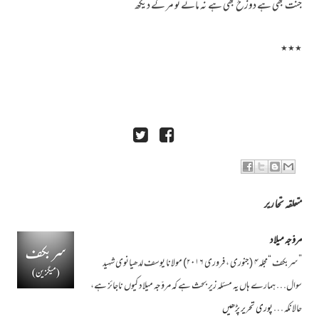
جنت بھی ہے دوزخ بھی ہے نہ مانے تو مر کے دیکھ
٭٭٭
متعلقہ تحاریر
مروّجہ میلاد
”سربکف “مجلہ۴ (جنوری ، فروری ۲۰۱۶) مولانا یوسف لدھیانوی شہید
سوال… ہمارے ہاں یہ مسئلہ زیر بحث ہے کہ مروّجہ میلاد کیوں ناجائز ہے،
حالانکہ …
پوری تحریر پڑھیں