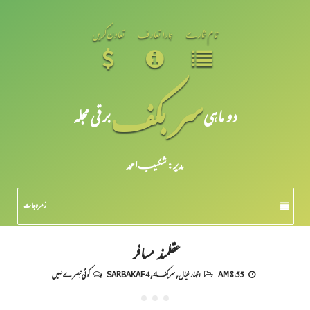
تمام شمارے
ہمارا تعارف
تعاون کریں
سر بکف
دو ماہی
برقی مجلہ
مدیر: شکیبـ احمد
زمرہ جات
عقلمند مسافر
8:55 AM
اظہار خیال
,
سربکف4
,
SARBAKAF 4
کوئی تبصرے نہیں