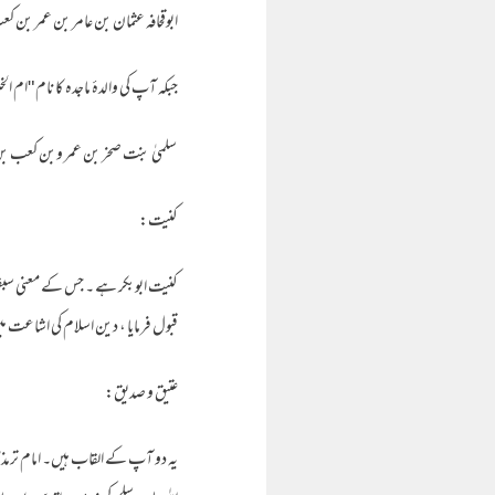
ابوقحافہ عثمان بن عامر بن عمر بن 
جبکہ آپ کی والدہٴ ماجدہ کا نام "ام 
سلمیٰ بنت صخر بن عمر وبن کعب بن
کنیت:
کنیت ابوبکر ہے ۔ جس کے معنی سب
قبول فرمایا ، دین اسلام کی اشاعت
عتیق و صدیق:
یہ دو آپ کے القاب ہیں۔ امام ترمذی