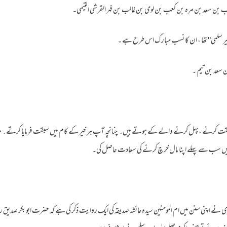
کعب بن سعد بن مره بن کعب بن لوی بن غالب بن فہر القرشی التيمی۔
الخیر سلمی" تھا ، ان کا نسب مبار ک اس طرح ہے ۔
 سعد بن تيم ۔
قت کرنے ،پہل کرنے والے کے ہوتے ہیں۔ چنانچہ آپ ہر خیر کے کام میں سبقت فرمایا کرتے۔ 
 میں سب سے پہلے اپنا مال خرچ کرنے کی سعادت حاصل کی۔
 نے اپنی سنن میں ام المومنین سیدہ عائشہ صدیقہ کی ایک روایت ذکر کی ہے کہ حضرت ابوبکر صدیق ر