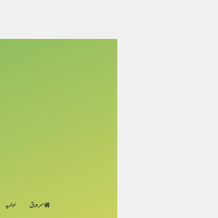
سر ورق
اداریہ