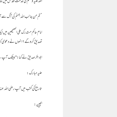
اللہ علیہ وسلم کی خدمت اقد س میں حا
”تم من جانب اللہ جہنم کی آگ سے آز
امام حاکم مستدرک علی الصحیحین می
تصدیق کروگے ؟ انہوں نے دعوٰی ک
ابوبکر صدیق نے کہا:"بیشک آپ نے س
حلیہ مبارک :
تاریخ کی کتب میں آپ رضی اللہ عنہ کے
بچپن :