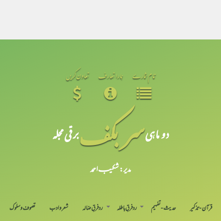
تمام شمارے
ہمارا تعارف
تعاون کریں
سر بکف
دو ماہی
برقی مجلہ
مدیر: شکیبـ احمد
قرآن-تذکیر
حدیث-تفہیم
رد فرقِ باطلہ
رد فرقِ ضالہ
شعر و ادب
تصوف و سلوک