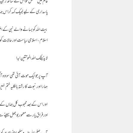
عالم میں معطل حواس کے ساتھ رنجیدہ 
پاسداری کے لیے لبیک کہہ کراس جہان
بیت اللہ کو بسانے والے نبی کے اہل
اسلام ، اسلامی ریاست اور حالات کو سن
لا یذیقک اللہ الموتتین ابدا
آپ پر جو ایک موت آنی تھی سو وہ آگ
ہمارا اور نبوت کا رشتہ بالکلیہ ختم 
اور اس کےبعدمحبوب کل جہاں کے رخ
اورفراق یار سے معموربوجھل سینے سے ا