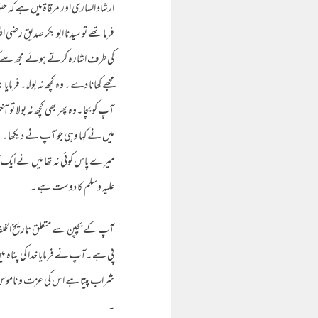
ارشاد الساری اور مرقاۃمیں ہے کہ ح
فرماتھے تو سیدنا ابو بکر صدیق رضی
کی طرف اشارہ کرتے ہوئے مجھ سے کہا 
مجھے کھانا دے ۔وہ کچھ نہ بولا ۔فرمایا :
آپ کو بچا ۔وہ پھر بھی کچھ نہ بولا تو 
میں نے کہا وہی جو آپ نے دیکھا ۔ وہ
میرے پاس کوئی نہ تھا میں نے ایک آواز
علیہ وسلم کا دوست ہے ۔
آپ کے بچپن سے متعلق تاریخ الخلفا
پی ہے ۔آپ نے فرمایا خدا کی پناہ می
شراب پیتا ہے اس کی عزت و ناموس اور
۔