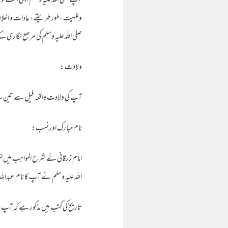
آپ صلی اللہ علیہ وسلم اپنی امت ک
وللہیت ،طور طریقے ، عادات و اخلاق
صلی اللہ علیہ وسلم کی مرصع نگاری ک
ولادت :
آپ کی ولادت واقعہ فیل سے تین سال بعد 573ء میں ہوئی ۔نبی کریم صلی اللہ علیہ وسلم سے آپ دو سال 
نام مبارک اورنسب:
امام زرقانی نے شرح المواہب میں لکھ
اللہ علیہ وسلم نے آپ کا نام عبداللہ ت
تاریخ کی کتب میں مذکور ہے کہ آپ کے