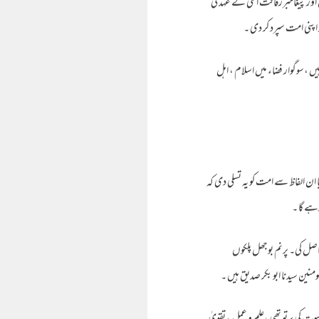
اور پیغامبررفاقت اعلی کے عہد کی
اپنی امت سپرد کر دی ۔
 ،سوگوار فضاء میں اسلام ، اہل
ن الفاظ سے امت کو یہ تسلی دی کہ
رہے گا ۔
صل کی۔ پرنم بوجھل پلکوں
منین سیدنا ابو بکر صدیق ہیں ۔