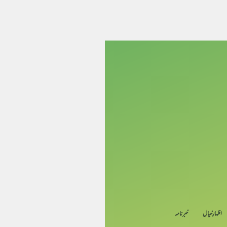
اظہارِ خیال
خبرنامہ