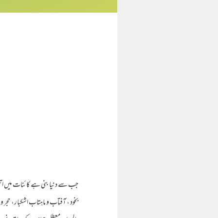
جب سے دنیا بنی ہے کائنات میں اتنی بڑ
بخود ، آفتاب و ماہتاب اشکبار، حجر 