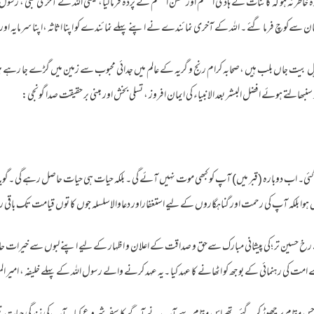
خاطر نہ ہو کہ کائنات کے ہادی اعظم اورمحسن اعظم نے پردہ فرما لیا، یعنی اللہ کے آخری نبی ، رسول 
 سےکوچ فرما گئے ۔ اللہ کے آخری نمائندے نے اپنے پہلے نمائندے کو اپنا اثاثہ ،اپنا سرمایہ اور 
 بیت جاں بلب ہیں ،صحابہ کرام رنج و گریہ کے عالم میں جدائی محبوب سے زمین میں گڑے جا رہے ہیں
بھالتے ہوئے افضل البشر بعد الانبیاء کی ایمان افروز ، تسلی بخش اور مبنی بر حقیقت صدا گونجی:
ئی۔ اب دوبارہ (قبر میں) آپ کو کبھی موت نہیں آئے گی ۔ بلکہ حیات ہی حیات حاصل رہے گی ۔گویا ا
نہیں ہوا بلکہ آپ کی رحمت اور گناہگاروں کے لیے استغفاراور دعاوالاسلسلہ جوں کا توں قیامت تک باقی 
 حسین تر ؛کی پیشانی مبارک سےحق و صداقت کے اعلان و اظہار کے لیے اپنے لبوں سے خیرات حا
مت کی رہنمائی کے بوجھ کو اٹھانے کا عہد کیا ۔یہ عہد کرنے والے رسول اللہ کے پہلے خلیفہ ، امیر المو