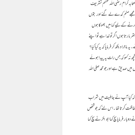
صحابہ کرام رضی اللہ عنہم تشریف
 میں مجھےصنم کدےلے گئے اور بتوں
 کرنے کےلیے کہا میں بھوکا ہوں
پتھر مارتا ہوں اگر تو خدا ہے تو اپنے
اجرا دیکھ کر فرمایا کہ یہ کیا کیا؟
ھ نہ کہو کہ جس رات یہ پیدا ہوئے
 میں صدیق ہے اور جو محمد صلی اللہ
ا کہ کیا آپ نے جاہلیت میں شراب
 حفاظت کرتا تھا ۔اس لئے کہ جو شخص
 فرمایا سچ کہا ابو بکر نے سچ کہا