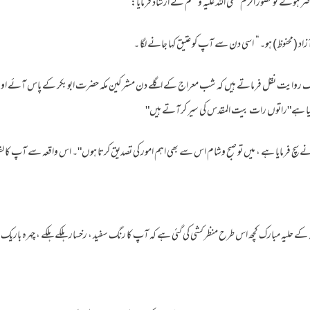
ضر ہوئے تو حضور اکرم صلی اللہ علیہ وسلم نے ارشاد فرمایا:
اد (محفوظ) ہو۔“ اسی دن سے آپ کو عتیق کہا جانے لگا ۔
ں ایک روایت نقل فرماتے ہیں کہ شب معراج کے اگلے دن مشرکین مکہ حضرت ابوبکر کے پاس آئے اور
یا ہے"راتوں رات بیت المقدس کی سیر کرآتے ہیں"
چ فرمایا ہے ، میں تو صبح وشام اس سے بھی اہم امور کی تصدیق کرتا ہوں"۔ اس واقعہ سے آپ کا 
 حلیہ مبارک کچھ اس طرح منظر کشی کی گئی ہے کہ آپ کا رنگ سفید ، رخسار ہلکے ہلکے ، چہرہ باریک اور پ