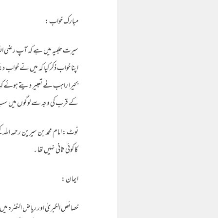
مبارک خواب :
سیرت حلبیہ میں ہے کہ آپ رضی اللہ
اپنا خواب ذکر کیا کہ میں نے خواب دی
بحیرا راہب نے تعبیر دیتے ہوئے کہا
کے قرب کی وجہ سے لوگوں میں سب س
نوٹ : امام محمد بن سیرین رحمہ اللہ 
کا کوئی ثانی نہیں تھا ۔
ایمان :
خصائص الکبریٰ اور ریاض النضرہ میں 