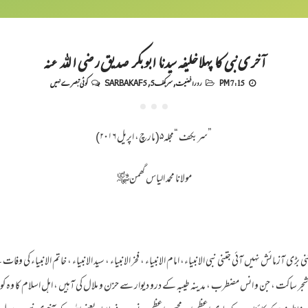
آخری نبی کا پہلاخلیفہ سیدنا ابو بکر صدیق رضی اللہ عنہ
7:15 PM
رد رافضیت
,
سربکف5
,
SARBAKAF 5
کوئی تبصرے نہیں
”سربکف “مجلہ۵(مارچ، اپریل ۲۰۱۶)
مولانا محمد الیاس گھمن﷾
ی آزمائش نہیں آئی جتنی نبی الانبیاء، امام الانبیاء ، فخر الانبیاء ، سید الانبیاء ، خاتم الانبیاء کی
و شجر ساکت ، جن و انس مضطرب ، مدینہ طیبہ کے درو دیوار سے حزن و ملال کی آہیں ، اہل اسلام کا و