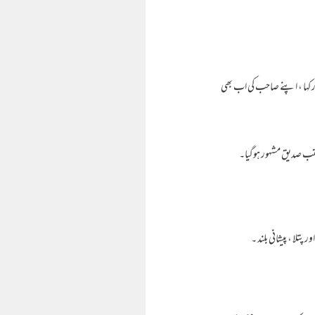
 کہا ، اپنے صاحب کی اب بھی
لقب صدیق مشہور ہوگیا۔
تلا ، پیشانی بلند ۔