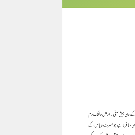
 وفات کے دن پیش آئی ۔ ارض و فلک دم
ہ کون سا فرد ہے جو حسرت و یاس کے