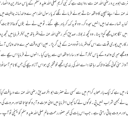
ضرت ابوہریرہ رضی اللہ عنہ سے روایت ہے کہ نبی کریم صلی اللہ علیہ وسلم کے پاس مہاجرین و انصار 
 اللہ عنہ نے اپنے بچپن کا واقعہ سناتے ہوئے فرمانے لگے کہ یارسول اللہ ! میرےوالدزمانہ جاہلیت
یہ تمہارے خدا ہیں انہیں سجدہ کر۔ وہ تو یہ کہہ کر باہر چلے گئے۔ تو میں نے نے بتوں کو عاجز ثابت
میں ننگا ہوں مجھے کپڑا پہنا ۔وہ کچھ نہ بولا ۔صدیق اکبر رضی اللہ عنہ نے پتھر ہاتھ میں لیکر فرمایا میں تجھ پر 
آخر کار میں پوری قوت سے اس کو پتھر مارا تو وہ منہ کے بل گر پڑا ۔ عین اسی وقت میرے والد واپس آئے۔یہ م
 مجھے میری والدہ کے پاس لیکر آئے اور سارا واقعہ ان سے بیان کیا ۔انہوں نے فرمایا اس بچے سے کچ
 سنی کوئی کہنے والا کہہ رہا تھا: اے اللہ کی بندی! تجھے خوشخبری ہو اس آزاد بچے کی جس کا نام آسمانوں
ء میں ہے کہ ایک بار صحابہ کرام میں سے کسی نے حضرت ابو بکر صدیق رضی اللہ عنہ سے دریافت کی
ں نے کبھی شراب نہیں پی ۔لوگوں نے کہا کیوں؟فرمایا میں اپنی عزت و آبرو کو بچاتا تھا اور مروت کی
 مروت جاتی رہتی ہے ۔جب اس بات کی خبر حضوررحمت عالم صلی اللہ علیہ وسلم کو پہنچی تو آپ نے دوبار