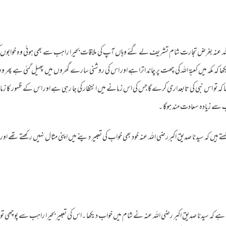
 عنہ بغرض تجارت شام تشریف لے گئے وہاں آپ کی ملاقات بحیرا راہب سے بھی ہوئی وہ خوابوں کی 
کھا کہ مکہ میں کعبۃ اللہ کی چھت پر چاند اترا ہے اور اس کی روشنی سارے گھروں میں پھیل گئی ہے پھر و
 کہ تو اس نبی کی تابعداری کرے گا جس کی اس زمانے میں انتظار کی جا رہی ہے اور اس کے ظہور کا ز
ے زیادہ سعادت مند ہوگا ۔
کہتے ہیں کہ سیدنا صدیق اکبررضی اللہ عنہ خود بھی خواب کی تعبیر دینے میں اپنی مثال نہیں رکھتے تھے 
ہے کہ سیدنا صدیق اکبر رضی اللہ عنہ نے شام میں خواب دیکھا ۔اس کی تعبیر بحیرا راہب سے پوچھی تو