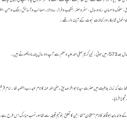
و جس مقام پر چھوڑ کر گئے تھے اس مقام سے آپ نے آگے کا سفر شروع کیا ۔ آپ کی زندگی حیات نبوت 
، سلوک و احسان ، ماہ وسال ، سفر و حضر،نشیب وفراز ، مدو جزر ،مصائب وآسائش، جنگ و امن ،الغر
ے انمول شاہکار اور کمالات نبوت کے آئینہ دارتھے ۔
چند ماہ چھوٹے ہیں ۔
ا ہے کہ زمانہ جاہلیت میں حضرت سیدنا ابوبکر صدیق رضی اللہ عنہ کا نام عبد رب الکعبہ تھا ۔ امام 
جویز فرمایا۔
 والد ماجد ابوقحافہ کانام "عثمان" تھا ،جن کا تعلق بنوتیم قبیلہ سے تھا اور نسب مبارک اس طرح ہے