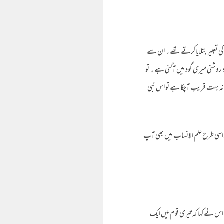
تعبیر بتلایا کرتے تھے ۔ ان سے
ہ روشنی میری گود میں آگئی ہے ۔ تو
مانہ بہت قریب آچکا ہے تو اس نبی
اور اسی طرح علم الانساب میں بھی آپ
 اس نے کہا کہ تیری قوم میں ایک