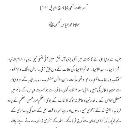
”سربکف “مجلہ۵(مارچ، اپریل ۲۰۱۶)
مولانا محمد الیاس گھمن﷾
جب سے دنیا بنی ہے کائنات میں اتنی بڑی آزمائش نہیں آئی جتنی نبی الانبیاء، امام الانبیاء
، فخر الانبیاء ، سید الانبیاء ، خاتم الانبیاء کی وفات کے دن پیش آئی ۔ ارض و فلک دم بخود ،
آفتاب و ماہتاب اشکبار، حجر و شجر ساکت ، جن و انس مضطرب ، مدینہ طیبہ کے درو دیوار
سے حزن و ملال کی آہیں ، اہل اسلام کا وہ کون سا فرد ہے جو حسرت و یاس کے عالم میں
معطل حواس کے ساتھ رنجیدہ خاطر نہ ہو کہ کائنات کے ہادی اعظم اورمحسن اعظم نے پردہ
فرما لیا، یعنی اللہ کے آخری نبی ، رسول اور پیغامبررفاقت اعلی کے عہد کی پاسداری کے
لیے لبیک کہہ کراس جہان سےکوچ فرما گئے ۔ اللہ کے آخری نمائندے نے اپنے پہلے