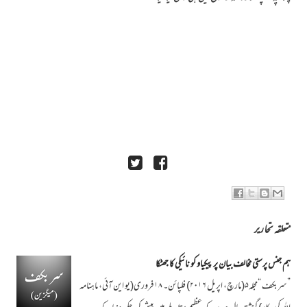
متعلقہ تحاریر
ہم جنس پرستی مخالف بیان پر پیکیاو کو نائیکی کا جھٹکا
”سربکف “مجلہ۵(مارچ، اپریل ۲۰۱۶) فلپائن۔ ۱۸ فروری(یو این آئی، ماہنامہ