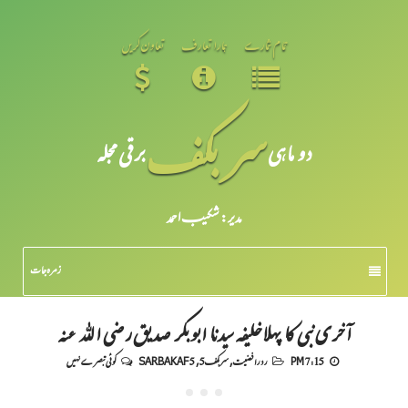
تمام شمارے
ہمارا تعارف
تعاون کریں
سر بکف
دو ماہی
برقی مجلہ
مدیر: شکیبـ احمد
زمرہ جات
آخری نبی کا پہلاخلیفہ سیدنا ابو بکر صدیق رضی اللہ عنہ
7:15 PM
رد رافضیت
,
سربکف5
,
SARBAKAF 5
کوئی تبصرے نہیں