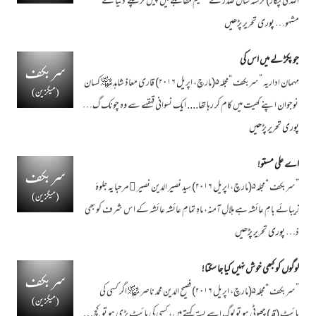
اللہ کی پکار) گزشتہ سال صدر کے عظیم مقابلے میں پیش کر چکے دنیا کے
مشہو…
پوری تحریر پڑھیں
جو پکڑ لے میں اس کی
مہمان اداریہ ”سربکف “مجلہ۵(مارچ، اپریل ۲۰۱۶) قاری معاذ شاہد ﷾ کسان
نوجوان اپنے کھیت میں کام کر رہا تھا.... ایک نسوانی قہقہے سے وہ چونک گ…
پوری تحریر پڑھیں
اے علی مستو!
”سربکف “مجلہ۵(مارچ، اپریل ۲۰۱۶) سید نصیر الدین نصیر ﷫ مرحبا یہ جلوۂ
زیبائے بامِ عائشہ ہے ہلالِ آمنہ، ماہِ تمامِ عائشہ عائشہ کے اس شرف کو بھی
ذ…
پوری تحریر پڑھیں
لوگوں کو کبھی خوش نہیں کیا جا سکتا!
”سربکف “مجلہ۵(مارچ، اپریل ۲۰۱۶) فصیح الدین محمد ناصر ﷾ اگر کسی کی
ہائیٹ (قد) چھوٹی ہو تو لوگ اسے پستہ کہتے ہیں، کسی کی ہائیٹ بڑی ہو تو کچ…