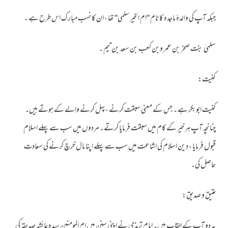
جبکہ آپ کی والدہٴ ماجدہ کا نام "ام الخیر سلمی" تھا ، ان کا نسب مبار ک اس طرح ہے ۔
سلمیٰ بنت صخر بن عمر وبن کعب بن سعد بن تيم ۔
کنیت:
کنیت ابوبکر ہے ۔ جس کے معنی سبقت کرنے ،پہل کرنے والے کے ہوتے ہیں۔
چنانچہ آپ ہر خیر کے کام میں سبقت فرمایا کرتے۔ مردوں میں سب سے پہلے اسلام
قبول فرمایا ، دین اسلام کی اشاعت میں سب سے پہلے اپنا مال خرچ کرنے کی سعادت
حاصل کی۔
عتیق و صدیق:
یہ دو آپ کے القاب ہیں۔ امام ترمذی نے اپنی سنن میں ام المومنین سیدہ عائشہ صدیقہ کی