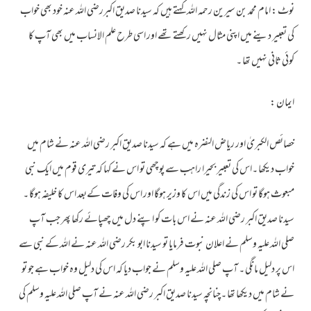
نوٹ : امام محمد بن سیرین رحمہ اللہ کہتے ہیں کہ سیدنا صدیق اکبررضی اللہ عنہ خود بھی خواب
کی تعبیر دینے میں اپنی مثال نہیں رکھتے تھے اور اسی طرح علم الانساب میں بھی آپ کا
کوئی ثانی نہیں تھا ۔
ایمان :
خصائص الکبریٰ اور ریاض النضرہ میں ہے کہ سیدنا صدیق اکبر رضی اللہ عنہ نے شام میں
خواب دیکھا ۔اس کی تعبیر بحیرا راہب سے پوچھی تو اس نے کہا کہ تیری قوم میں ایک نبی
مبعوث ہوگا تو اس کی زندگی میں اس کا وزیر ہوگا اور اس کی وفات کےبعد اس کا خلیفہ ہوگا ۔
سیدنا صدیق اکبر رضی اللہ عنہ نے اس بات کو اپنے دل میں چھپائے رکھا پھر جب آپ
صلی اللہ علیہ وسلم نے اعلان نبوت فرمایا تو سیدنا ابو بکر رضی اللہ عنہ نے اللہ کے نبی سے
اس پر دلیل مانگی ۔ آپ صلی اللہ علیہ وسلم نے جواب دیا کہ اس کی دلیل وہ خواب ہے جو تو
نے شام میں دیکھا تھا ۔چنانچہ سیدنا صدیق اکبر رضی اللہ عنہ نے آپ صلی اللہ علیہ وسلم کی