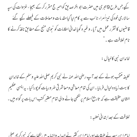
کیے جس طرح 9ہجری میں حضرت ابو بکر صدیق کو امیر حج مقرر کر کے بھیجا ، غزوات کی سپہ
سا لاری خود کی نیز اُمراء نائب سے یہ کام لیا گیا مقد مات و معاملات کے فیصلے کیے گئے
قاضیوں کا تقرر عمل میں آیا۔وغیرہ گویا خدائی احکامات کو نبوی منہج کے مطابق نافذ کرنے کا
نام خلافت ہے ۔“
خاندان نبی کا خیال :
خلیفہ منتخب ہونے کے بعد آپ رضی اللہ عنہ نے نبی کریم صلی اللہ علیہ وسلم کے خاندان
کا بہت زیادہ خیال فرمایا ۔ ان کی تمام معاشی و معاشرتی ضروریات کو پورا کیا ۔یہ ایسی عظیم
الشان حقیقت ہے کہ تاریخ اسلام پر لکھی جانے والی تمام معتبر کتب اس بات پر گواہ ہیں ۔
خلافت کے بعد ابتدائی خطبہ:
امام ابن سعد نے طبقات اور امام ابن کثیر نے البدایہ والنہایہ میں لکھا ہے کہ نبی کریم صلی