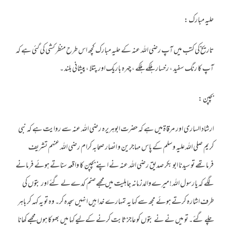
حلیہ مبارک :
تاریخ کی کتب میں آپ رضی اللہ عنہ کے حلیہ مبارک کچھ اس طرح منظر کشی کی گئی ہے کہ
آپ کا رنگ سفید ، رخسار ہلکے ہلکے ، چہرہ باریک اور پتلا ، پیشانی بلند ۔
بچپن :
ارشاد الساری اور مرقاۃمیں ہے کہ حضرت ابوہریرہ رضی اللہ عنہ سے روایت ہے کہ نبی
کریم صلی اللہ علیہ وسلم کے پاس مہاجرین و انصار صحابہ کرام رضی اللہ عنہم تشریف
فرماتھے تو سیدنا ابو بکر صدیق رضی اللہ عنہ نے اپنے بچپن کا واقعہ سناتے ہوئے فرمانے
لگے کہ یارسول اللہ ! میرےوالدزمانہ جاہلیت میں مجھےصنم کدےلے گئے اور بتوں کی
طرف اشارہ کرتے ہوئے مجھ سے کہا یہ تمہارے خدا ہیں انہیں سجدہ کر۔ وہ تو یہ کہہ کر باہر
چلے گئے۔ تو میں نے نے بتوں کو عاجز ثابت کرنے کےلیے کہا میں بھوکا ہوں مجھے کھانا