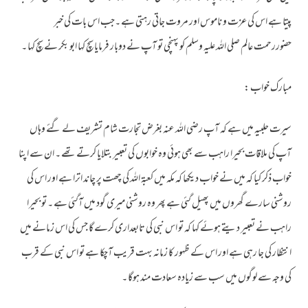
پیتا ہے اس کی عزت و ناموس اور مروت جاتی رہتی ہے ۔جب اس بات کی خبر
حضوررحمت عالم صلی اللہ علیہ وسلم کو پہنچی تو آپ نے دوبار فرمایا سچ کہا ابو بکر نے سچ کہا ۔
مبارک خواب :
سیرت حلبیہ میں ہے کہ آپ رضی اللہ عنہ بغرض تجارت شام تشریف لے گئے وہاں
آپ کی ملاقات بحیرا راہب سے بھی ہوئی وہ خوابوں کی تعبیر بتلایا کرتے تھے ۔ ان سے اپنا
خواب ذکر کیا کہ میں نے خواب دیکھا کہ مکہ میں کعبۃ اللہ کی چھت پر چاند اترا ہے اور اس کی
روشنی سارے گھروں میں پھیل گئی ہے پھر وہ روشنی میری گود میں آگئی ہے ۔ تو بحیرا
راہب نے تعبیر دیتے ہوئے کہا کہ تو اس نبی کی تابعداری کرے گا جس کی اس زمانے میں
انتظار کی جا رہی ہے اور اس کے ظہور کا زمانہ بہت قریب آچکا ہے تو اس نبی کے قرب
کی وجہ سے لوگوں میں سب سے زیادہ سعادت مند ہوگا ۔