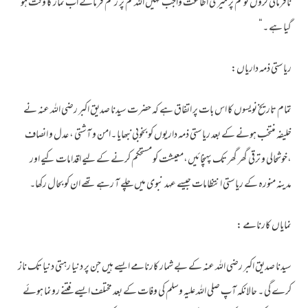
نافرمانی کروں تو تم پر میری اطاعت واجب نہیں اللہ تم پر رحم فرمائے اب نماز کا وقت ہو
گیا ہے ۔“
ریاستی ذمہ داریاں:
تمام تاریخ نویسوں کا اس بات پر اتفاق ہے کہ حضر ت سیدنا صدیق اکبر رضی اللہ عنہ نے
خلیفہ منتخب ہونے کے بعد ریاستی ذمہ داریوں کو بخوبی نبھایا ۔امن و آشتی ، عدل و انصاف
،خوشحالی و ترقی گھر گھر تک پہنچائیں،معیشت کو مستحکم کرنے کے لیے اقدامات کیے اور
مدینہ منورہ کے ریاستی انتظامات جیسے عہد نبوی میں چلے آ رہے تھے ان کو بحال رکھا۔
نمایاں کارنامے :
سیدنا صدیق اکبر رضی اللہ عنہ کے بے شمار کارنامے ایسے ہیں جن پر دنیا رہتی دنیا تک ناز
کرے گی ۔ حالانکہ آپ صلی اللہ علیہ وسلم کی وفات کے بعد مختلف ایسے فتنے رونما ہوئے