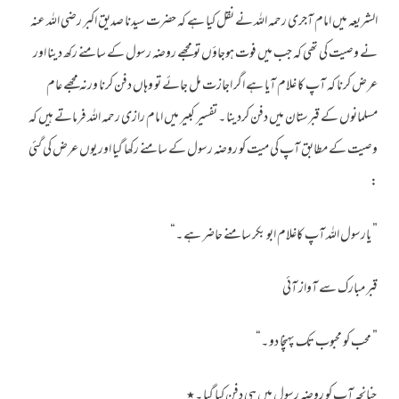
الشریعہ میں امام آجری رحمہ اللہ نے نقل کیا ہے کہ حضرت سیدنا صدیق اکبر رضی اللہ عنہ
نے وصیت کی تھی کہ جب میں فوت ہوجاؤں تو مجھے روضہ رسول کے سامنے رکھ دینا اور
عرض کرنا کہ آپ کا غلام آیا ہے اگر اجازت مل جائے تو وہاں دفن کرنا ورنہ مجھے عام
مسلمانوں کے قبرستان میں دفن کردینا ۔ تفسیر کبیر میں امام رازی رحمہ اللہ فرماتے ہیں کہ
وصیت کے مطابق آپ کی میت کو روضہ رسول کے سامنے رکھا گیا اور یوں عرض کی گئی
:
” یارسول اللہ آپ کاغلام ابو بکر سامنے حاضر ہے ۔“
قبر مبارک سے آواز آئی
” محب کو محبوب تک پہنچا دو ۔“
چنانچہ آپ کو روضہ رسول میں ہی دفن کیا گیا ۔٭