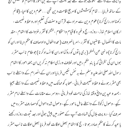
ہدایت کے واسطے مبعوث ہوئے تھے بعد بعثت آپ نے جن امور کا اہتمام کوشش بلیغ
کے ساتھ فرمایا…تمام کوششوں کا مرجع اقامت دین تھی … علوم دین کا احیاء (قائم
رکھنا اور رائج کرنا ) علوم ِ دین سے مراد ہے قرآن و سنت کی تعلیم اور وعظ و نصیحت ،
ارکانِ اسلام نماز ، روزہ ، حج وغیرہ کا قیام و استحکام ، لشکر کا تقرر غزوات کا اہتمام ، مقد
مات کا انفصال ، قاضیوں کا تقرر ، امر با لمعروف ( عمدہ افعال و اوصاف کا حکم دینا اور ان کو
رائج کر نا ) و نہی عن المنکر ( بری باتوں کو روکنا اور ان کا انسداد کر نا ) جو حکام ِ نائب مقرر
ہوں ان کی نگرانی کہ پا بند ِ حکم رہیں اور خلاف ورزی احکام نہ کریں ان جملہ امور کا اہتمام
رسول اللہ صلی اللہ علیہ وسلم نے بہ نفس ِ نفیس فر ما یا اور ان کے انصرام کے واسطے نا ئب
بھی مقرر ہوئے وعظ و نصیحت فر مائی ، صحابہ کو ممالک میں وعظ و نصیحت کے واسطے بھیجا
،جمعہ و عیدین و پنج وقتہ نماز کی امامت خود فر مائی ، دوسرے مقامات کے واسطے امام مقرر
کیے ، وصول زکوٰة کے واسطے عامل ما مور کیے، وصول شدہ اموال کو مصارف مقررہ میں
صرف کیا ،رویت ہلال کی شہادت آپ کے حضور میں پیش ہوئی اور بعد ثبوت روزہ رکھنے
یا عید کرنے کا حکم صادر ہو تا ، حج کا اہتمام بعض اوقات خود فر مایا بعض اوقات نائب مقرر