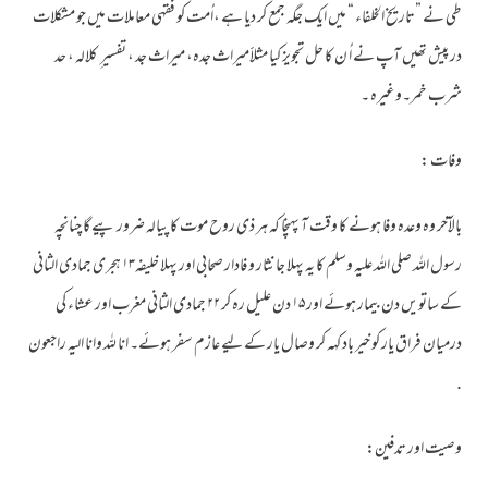
طی نے ”تاریخ الخلفاء “ میں ایک جگہ جمع کر دیا ہے ،اُمت کو فقہی معاملات میں جو مشکلات
در پیش تھیں آپ نے اُ ن کا حل تجویز کیا مثلاََمیراث جدہ، میراث جد ، تفسیر ِ کلالہ ، حد
شرب خمر۔وغیرہ ۔
وفات :
بالآخر وہ وعدہ وفا ہونے کا وقت آ پہنچا کہ ہر ذی روح موت کا پیالہ ضرور پیے گا چنانچہ
رسول اللہ صلی اللہ علیہ وسلم کا یہ پہلا جانثار و فادار صحابی اور پہلا خلیفہ۱۳ ہجری جمادی الثانی
کے ساتویں دن بیمار ہوئے اور ۱۵ دن علیل رہ کر ۲۲ جمادی الثانی مغرب اور عشاء کی
درمیان فراق یار کو خیر باد کہہ کر وصال یار کے لیے عازم سفر ہوئے۔ انا للہ وانا الیہ راجعون
.
وصیت اور تدفین: