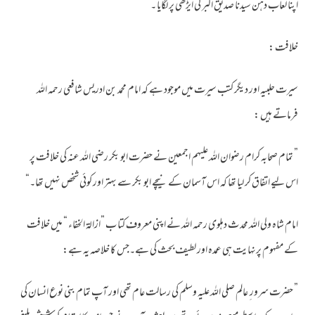
اپنا لعاب دہن سیدنا صدیق اکبر کی ایڑھی پر لگایا ۔
خلافت :
سیرت حلبیہ اور دیگر کتب سیرت میں موجود ہے کہ امام محمد بن ادریس شافعی رحمہ اللہ
فرماتے ہیں :
” تمام صحابہ کرام رضوان اللہ علیہم اجمعین نے حضرت ابو بکر رضی اللہ عنہ کی خلافت پر
اس لیے اتفاق کر لیا تھا کہ اس آسمان کے نیچے ابو بکر سے بہتر اور کوئی شخص نہیں تھا۔“
امام شاہ ولی اللہ محد ث دہلوی رحمہ اللہ نے اپنی معروف کتا ب ”ازالۃ الخفاء “ میں خلافت
کے مفہوم پرنہایت ہی عمدہ اور لطیف بحث کی ہے۔جس کا خلاصہ یہ ہے:
” حضرت سرور ِ عالم صلی اللہ علیہ وسلم کی رسالت عام تھی اور آپ تمام بنی نوع انسان کی