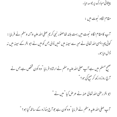
پیشانی مبارک پر بوسہ دیا۔
مقام نگاہ نبوت میں :
آپ کا مقام نگاہ نبوت میں بہت بلند تھاحضور نبی کریم صلی اللہ علیہ وآلہ وسلم نے فرمایا :
کوئی چیز ایسی اللہ تعالی نے میرے سینہ میں نہیں ڈالی جس کو میں نے ابو بکر کے سینہ میں نہ
ڈال دیا ہو۔
صحیح مسلم میں ہےآپ صلی اللہ علیہ وسلم نے ارشاد فر مایا ”وہ کون شخص ہے جس نے
آج روزہ رکھ کر صبح کی ہو ؟“
ابو بکر رضی اللہ تعالیٰ عنہ نے عرض کیا ”میں نے “
آپ صلی اللہ علیہ وسلم نے فر مایا ”وہ کون ہے جو آج جنازہ کے ساتھ گیا ہو ؟ “