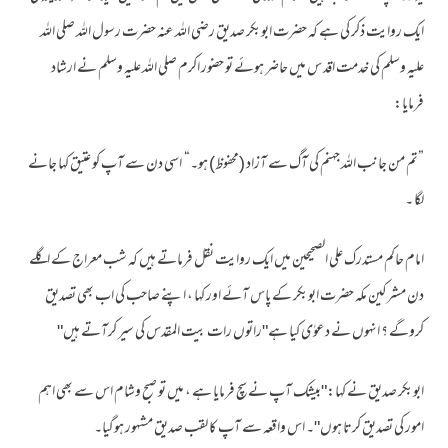
ایک روایت ذکر کی ہے کہ حضرت ابوبکر صدیق رضی اللہ عنہ حضرت رسول اللہ صلی اللہ
علیہ وسلم کی خدمت اقد س میں حاضر ہوئے تو حضور اکرم صلی اللہ علیہ وسلم نے ارشاد
فرمایا:
”تم من جانب اللہ جہنم کی آگ سے آزاد (محفوظ) ہو۔“ اسی دن سے آپ کو عتیق کہا جانے
لگا ۔
امام حاکم مستدرک علی الصحیحین میں ایک روایت نقل فرماتے ہیں کہ شب معراج کے اگلے
دن مشرکین مکہ حضرت ابوبکر کے پاس آئے اور کہا ، اپنے صاحب کی اب بھی تصدیق
کروگے ؟ انہوں نے دعوٰی کیا ہے"راتوں رات بیت المقدس کی سیر کرآتے ہیں"
ابوبکر صدیق نے کہا:"بیشک آپ نے سچ فرمایا ہے ، میں تو صبح وشام اس سے بھی اہم
امور کی تصدیق کرتا ہوں"۔ اس واقعہ سے آپ کا لقب صدیق مشہور ہوگیا۔