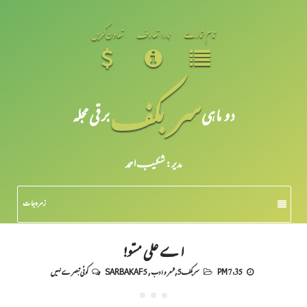
تمام شمارے
ہمارا تعارف
تعاون کریں
سر بکف
دو ماہی
برقی مجلہ
مدیر: شکیبـ احمد
زمرہ جات
اے علی مستو!
7:35 PM
سربکف5
,
شعر و ادب
,
SARBAKAF 5
کوئی تبصرے نہیں