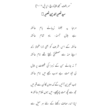
”سربکف “مجلہ۵(مارچ، اپریل ۲۰۱۶)
سید نصیر الدین نصیر ﷫
مرحبا یہ جلوۂ زیبائے بامِ عائشہ
ہے ہلالِ آمنہ، ماہِ تمامِ عائشہ
عائشہ کے اس شرف کو بھی ذرا ملحوظ رکھ
اپنے منہ سے مصطفیؐ لیتے تھے نامِ عائشہ
آ نہ جائے سن کے زہرا کی طبیعت پر ملال
لی جیو مت بے ادب لہجے میں نامِ عائشہ
جب نکیرین آئیں گے کہہ دوں گا اُن سے قبر میں
مجھ سے کچھ مت پوچھیے، میں ہوں غلامِ عائشہ٭
اپنا اندر صاف رکھنے کے لئے ہر میل سے