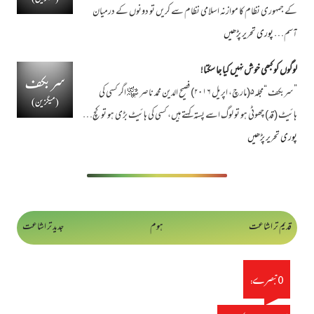
کے جمہوری نظام کا موازنہ اسلامی نظام سے کریں تو دونوں کے درمیان
آسم…
پوری تحریر پڑھیں
لوگوں کو کبھی خوش نہیں کیا جا سکتا!
”سربکف “مجلہ۵(مارچ، اپریل ۲۰۱۶) فصیح الدین محمد ناصر ﷾ اگر کسی کی
ہائیٹ (قد) چھوٹی ہو تو لوگ اسے پستہ کہتے ہیں، کسی کی ہائیٹ بڑی ہو تو کچ…
پوری تحریر پڑھیں
قدیم تر اشاعت
ہوم
جدید تر اشاعت
0 تبصرے: