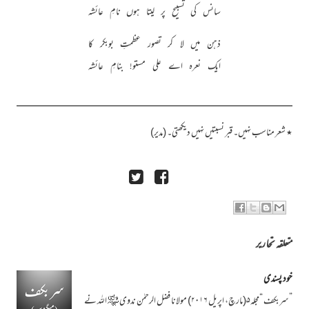
سانس کی تسبیح پر لیتا ہوں نامِ عائشہ
ذہن میں لا کر تصور عظمتِ بوبکر کا
ایک نعرہ اے علی مستو! بنامِ عائشہ
٭ شعر مناسب نہیں۔ قبر نسبتیں نہیں دیکھتی۔ (مدیر)
متعلقہ تحاریر
خود پسندی
”سربکف “مجلہ۵(مارچ، اپریل ۲۰۱۶) مولانا فضل الرحمٰن ندوی ﷾ اللہ نے