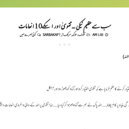
سب سے عظیم نیکی .... تقویٰ اور اسکے10 انعامات
1:05 AM
تصوف و سلوک
,
سربکف7
,
SARBAKAF 7
کوئی تبصرے نہیں
لہند)
یار کرنے کا حکم فرمایا ہے کہ تقویٰ اختیار کرو اور گناہ کو چھوڑ دو اور آجکل
و “کی بنیاد پر کام چلاؤ.... اللہ پاک نے ہم سے گناہ چھڑوا کر کیا دیا.... لہٰذا تقویٰ پر اللہ کے دینی و اخروی انعامات دیک