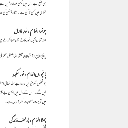
ہی نفع ہے اس میں کبھی خسارہ نہیں ہے،
تقویٰ میں کمی آ گئی ہے۔ نگاہ چشمی کی 
چوتھا انعام : نورِ فارق
اللہ تعالیٰ ایک نورِ فارق بھی عطا کرتے ہی
يَا أَيُّهَا الَّذِينَ آمَنُوا إِنْ تَتَّقُوا اللَّهَ يَجْعَلْ لَكُمْ فُرْقَانًا(پ ۹، س
پانچواں انعام : نورِ سکینہ
جو شخص تقویٰ میں رہتا ہے اللہ تعالیٰ اسکو 
لیں گے۔ اس کے دل میں ایسی بےچینی آئے گ
میں تو بہت مصیبت نظر آ رہی ہے۔
چھٹا انعام : پُر لطف زندگی