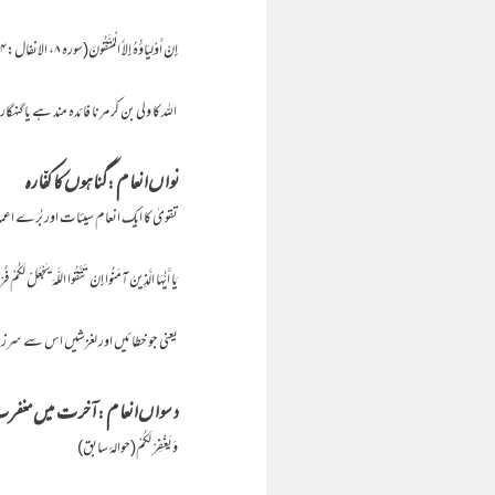
إِنْ أَوْلِيَاؤُهُ إِلاَّ الْمُتَّقُونَ(سورہ ۸، الانفال:۳۴)
اللہ کا ولی بن کر مرنا فائدہ مند ہے یا گنہگ
نواں انعام : گناہوں کا کفّارہ
تقویٰ کا ایک انعام سیئات اور بُرے اعم
يَا أَيُّهَا الَّذِينَ آمَنُوا إِنْ تَتَّقُوا اللَّهَ يَجْعَلْ لَكُمْ فُرْقَانً
یعنی جو خطائیں اور لغزشیں اس سے سرزد ہو
دسواں انعام : آخرت میں مغفر
وَيَغْفِرْ لَكُمْ(حوالۂ سابق)