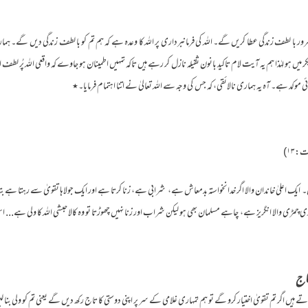
رور با لطف زندگی عطا کریں گے۔ اللہ کی فرمانبرداری پر اللہ کا وعدہ ہے کہ ہم تم کو با لطف زندگی دیں گے۔ ہما
چکر میں ہو لہٰذا ہم یہ آیت لام تاکید بانون ثقیلہ نازل کر رہے ہیں تاکہ تمہیں اطمینان ہو جاوے کہ واقعی اللہ پُر ل
تہائی موکد ہے۔ آہ یہ ہماری نالائقی، کہ جس کی وجہ سے اللہ تعالیٰ نے اتنا اہتمام فرمایا۔٭
۔ ایک اعلیٰ خاندان والا اگر خدانخواستہ بدمعاش ہے، شرابی ہے، زنا کرتا ہے اور ایک جولاہا تقویٰ سے رہتا ہے
ری چمڑی والا انگریز ہے، چاہے مسلمان بھی ہو لیکن شراب اور زنا نہیں چھوڑتا تو وہ کالا حبشی اللہ کا ولی ہے...
تاج
تے ہیں اگر تم تقویٰ اختیار کرو گے تو ہم تمہاری غلامی کے سر پر اپنی دوستی کا تاج رکھ دیں گے یعنی تم کو ولی بنا 