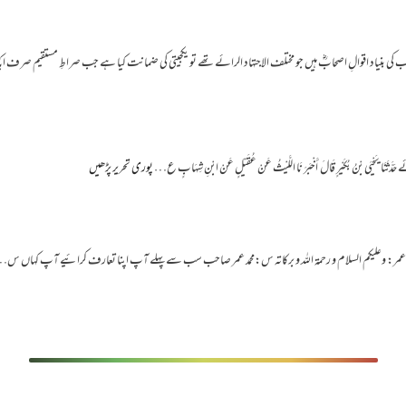
ہب کی بنیاد اقوالِ اصحابؓ ہیں جو مختلف الاجتہاد الرائے تھے تو یکجیتی کی ضمانت کیا ہے جب صراطِ مستقیم صر
َحْيَی بْنُ بُکَيْرٍ قَالَ أَخْبَرَ نَا اللَّيْثُ عَنْ عُقَيْلٍ عَنْ ابْنِ شِهَابٍ ع…
پوری تحریر پڑھیں
اعی محمد عمر: وعلیکم السلام و رحمۃ اللہ و برکاتہ س:محمد عمر صاحب سب سے پہلے آپ اپنا تعارف کرائیے آپ کہاں س