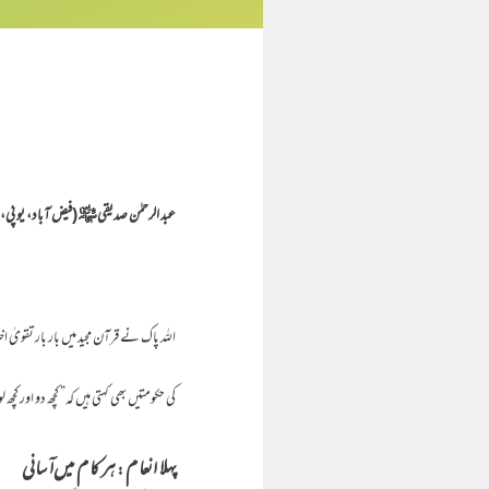
عبد الرحمٰن صدیقی ﷾ (فیض آباد، یو پی، ا
اللہ پاک نے قرآن مجید میں بار بار تقویٰ اخت
کی حکومتیں بھی کہتی ہیں کہ” کچھ دو اور کچھ ل
پہلا انعام : ہر کام میں آسانی