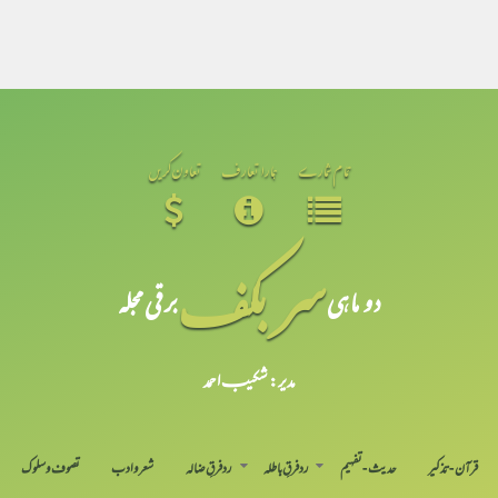
تمام شمارے
ہمارا تعارف
تعاون کریں
سر بکف
دو ماہی
برقی مجلہ
مدیر: شکیبـ احمد
قرآن-تذکیر
حدیث-تفہیم
رد فرقِ باطلہ
رد فرقِ ضالہ
شعر و ادب
تصوف و سلوک