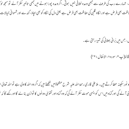
 تمہارے رب کی طرف سے کبھی وعدہ خلافی نہیں ہوتی۔ اگر وعدہ پورا ہونے میں کبھی تاخیر نظر آئے تو سمجھ لو 
حفاظت بھی فرض ہے اور نگاہ قلبی کی حفاظت بھی فرض ہے یعنی دل کی نگاہ کو بھی بچاؤ، گندے اور شہوانی خیالات
ں، جس میں بُرائی بھلائی کی تمیز رہتی ہے۔
ورہ ۸، الانفال:۲۹)
نورِ سکینہ عطا کرتے ہیں۔ ملا علی قاری رحمۃ اللہ علیہ شرح مشکوٰۃ میں لکھتے ہیں کہ اگر وہ اللہ کا ولی ہے تو اللہ تعا
ی اور گناہ میں اس کو ایسی موت نظر آئے گی کہ وہ گناہ اور تقویٰ دونوں کا توازن بنا لے گا اور کہے گا کہ نہیں