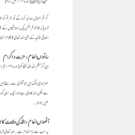
فَلَنُحْيِيَنَّهُ حَيَاةً طَيِّبَةً(سورہ ۱۶، النحل:۹۷)
اگر تم اعمال صالحہ کرو گے تو ہم تم کو ض
فرمایا کہ ظالمو تم نفس کی بد معاشیوں کے 
اضافی تاکید کے بھی اللہ تعالیٰ کا کلام ان
ساتواں انعام : عزت و اکرام
إِنَّ أَكْرَمَكُمْ عِنْدَ اللَّهِ أَتْقَاكُمْ(سورہ ۴۹، الحجرات:۱۳)
معزز وہی لوگ ہیں جو تقویٰ سے رہتے ہیں
ہے لیکن اللہ کا ولی ہے اور ایک سفید گو
نہیں ہوتا...
آٹھواں انعام : اللہ کی ولایت کا 
یہ سب سے بڑا انعام ہے.. اللہ تعالیٰ فرما