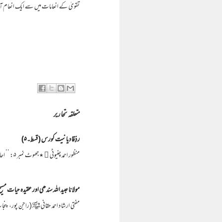
تقویٰ کے انعامات میں سے ایک انعام 
متعلقہ تحاریر
ردِّقادیانیت کورس ( قسط۔۵)
منظور احمد چنیوٹی ﷫ ٭جھوٹ نمبر ۵: ’’ احادیث صحیحہ میں آیا تھا کہ مسیح موعود صدی کے سر پر آئے گا اور چودہویں صدی کا مجدد ہوگا۔‘‘ (ضمیمہ بر…
مولانا عبید اللہ سندھی اور عقیدہ حیات م
مفتی ارشاد احمد حقانی ﷾ (راجن پور، پن