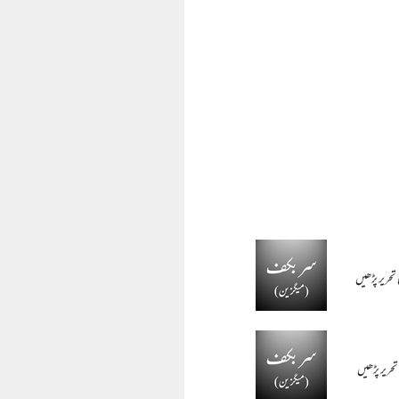
تحریر پڑھیں
حریر پڑھیں