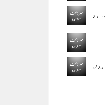
ف ایک…
پوری
…
پوری تحریر