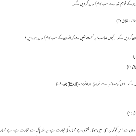
ٰ سے رہو گے تو ہم تمہارے سب کام آسان کر دیں گے...
کر دیں گے... کیوں صاحب! یہ نعمت نہیں ہے کہ انسان کے سب کام آسان ہو جائیں؟
را
۔ اس کو مصائب سے خروج اور ایگزٹ (Exit) جلد ملے گا۔
ہاں سے اس کو گمان بھی نہیں ہوگا۔ تقویٰ بے خسارہ کی تجارت ہے، یہ اللہ پاک سے تجارت ہے، بے خسارہ کی