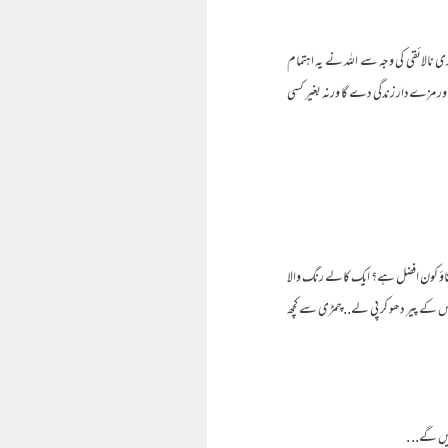
ری نالائقی کی وجہ سے اللہ نے یہ اہتمام
طف اور مزےدار زندگی دے گا ورنہ بغیر کسی
 بتاؤ کون افضل ہے؟ ایک کالے رنگ والا
 اس کے پیر دھو کر پی لے.. چمڑی سے کچھ
لیں گے.. .