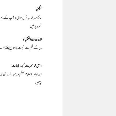
یکجہتی
حافظ مہر محمد میانوالی سوال: آپ کے مذ
تحریر پڑھیں
الاحادیث المنتخبہ 7
مدیر کے قلم سے نبوت کا تاج پہنتے ہوئے حَدَّثَنَا ي
داعی محمد عمر سے ایک ملاقات
احمد اوّاہ: السلام علیکم و رحمۃ اللہ د
پڑھیں