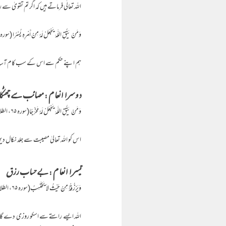
اللہ تعالٰی فرماتے ہیں کہ اگر تم تقوی
وَمَنْ يَتَّقِ اللَّهَ يَجْعَلْ لَهُ مِنْ أَمْرِهِ يُسْرًا (سورہ ۶۵، الطلاق:۴)
ہم اپنے حکم سے اس کے سب کام آسان 
دوسرا انعام : مصائب سے چھٹکا
وَمَنْ يَتَّقِ اللَّهَ يَجْعَلْ لَهُ مَخْرَجًا(سورہ ۶۵، الطلاق:۲)
اس کو اللہ تعالیٰ مصیبت سے جلد نکال دیں گے 
تیسرا انعام : بے حساب رزق
وَيَرْزُقْهُ مِنْ حَيْثُ لاَ يَحْتَسِبُ(سورہ ۶۵، الطلاق:۳)
اللہ ایسے راستے سے اسکو روزی دے گا ج