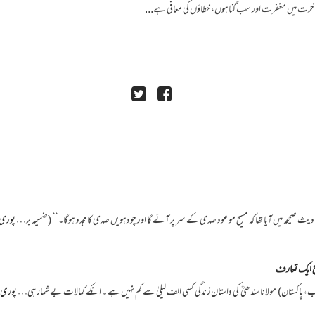
آخرت میں مغفرت اور سب گناہوں، خطاؤں کی معافی ہے...
پوری 
سیح ایک تعارف
جاب، پاکستان) مولانا سندھیؒ کی داستان زندگی کسی الف لیلیٰ سے کم نہیں ہے ۔ انکے کمالات بے شمار ہی…
پوری ت