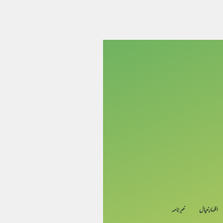
اظہارِ خیال
خبرنامہ