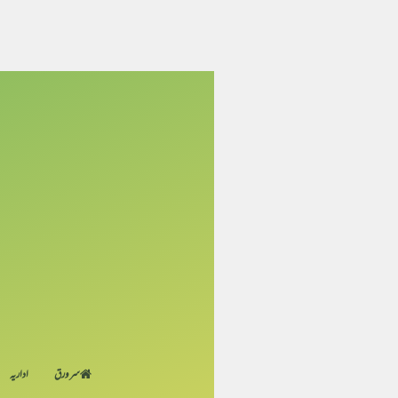
سر ورق
اداریہ