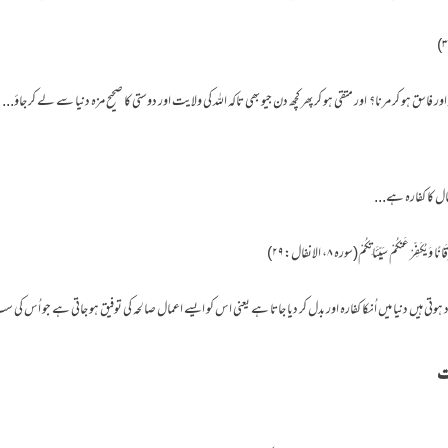
ار اور فاسق ہو کر مرنا؟ اور متقی ہو کر پھر کچھ دن جیو بھی تاکہ اللہ کی ولایت اور دوستی کا صحیح مزہ دنیا سے لے کر جاؤ...
ال کا کفارہ ہے...
ا وَيُكَفِّرْ عَنكُمْ سَيِّئَاتِكُمْ(سورہ ۸، الانفال:۲۹)
تی ہیں دنیا میں اُنکا کفارہ اور بدل کر دیا جاتا ہے یعنی اس کو ایسے اعمال صالحہ کی توفیق ہو جاتی ہے جو اُس کی
ت