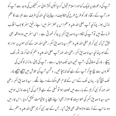
آپ کی دعوت پر لبیک کہا اور اسلام قبول کر لیا لیکن اکثر اپنی سرکشیوں کی وجہ سے آپ کو
اور آپ کے رفقاء کار کو طرح طرح کی تکالیف دیتے چنانچہ اللہ کی طرف سے ہجرت کا حکم
نازل ہوا ۔ چنانچہ آپ صلی اللہ علیہ وسلم اس پر خطر سفر میں اپنے رفیق سفر کا جب انتخاب
فرماتے ہیں تو آپ کی نگاہ سیدنا صدیق اکبر پر جا کر ٹھہرتی ہے ۔ اسی سفر میں وہ واقعہ بھی
پیش آیا کہ نبی کریم صلی اللہ علیہ وسلم سیدنا صدیق اکبر رضی اللہ عنہ کے کندھوں پر سوار ہو
گئے اور چنانچہ سیدنا صدیق اکبر رضی اللہ عنہ آپ صلی اللہ علیہ وسلم کو اٹھا کر غار ثور تک
پہنچے ۔ غار کی صفائی کی، آپ تین دن تک وہاں رہے ۔ آپ کی بیٹی روزانہ لوگوں کی
نظروں سے بچ بچا کر آپ کےلیے کھاناپہنچاتیں۔ دشمن آپ کی تلاش میں پیچھے پیچھے غار
تک پہنچ گیا ۔ یہاں تک کے اس کے قدم بھی دکھائے دینے لگے ۔ سیدنا صدیق اکبر رضی
اللہ عنہ کو نبی کریم کے بارے میں خوف ہوا تو تسلی کے لیے قرآن کی آیات نازل ہوئیں
مزید سیدنا صدیق اکبر کی صحابیت کا اعزاز بھی اپنے سینے پر تاقیامت نقش کردیا ۔اس غار میں
وہ سانپ کے ڈسنے والا واقعہ بھی پیش آیا۔ جس کے بعد نبی کریم صلی اللہ علیہ وسلم نے