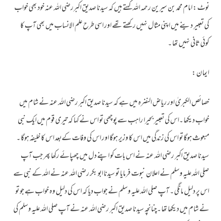
نوٹ : امام محمد بن سیرین رحمہ اللہ کہتے ہیں کہ سیدنا صدیق اکبررضی اللہ عنہ خود بھی خواب
کی تعبیر دینے میں اپنی مثال نہیں رکھتے تھے اور اسی طرح علم الانساب میں بھی آپ کا
کوئی ثانی نہیں تھا ۔
ایمان :
خصائص الکبریٰ اور ریاض النضرہ میں ہے کہ سیدنا صدیق اکبر رضی اللہ عنہ نے شام میں
خواب دیکھا ۔اس کی تعبیر بحیرا راہب سے پوچھی تو اس نے کہا کہ تیری قوم میں ایک نبی
مبعوث ہوگا تو اس کی زندگی میں اس کا وزیر ہوگا اور اس کی وفات کےبعد اس کا خلیفہ ہوگا ۔
سیدنا صدیق اکبر رضی اللہ عنہ نے اس بات کو اپنے دل میں چھپائے رکھا پھر جب آپ
صلی اللہ علیہ وسلم نے اعلان نبوت فرمایا تو سیدنا ابو بکر رضی اللہ عنہ نے اللہ کے نبی سے
اس پر دلیل مانگی ۔ آپ صلی اللہ علیہ وسلم نے جواب دیا کہ اس کی دلیل وہ خواب ہے جو تو
نے شام میں دیکھا تھا ۔چنانچہ سیدنا صدیق اکبر رضی اللہ عنہ نے آپ صلی اللہ علیہ وسلم کی