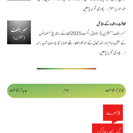
اللہ عنہ پر اعترا…
پوری تحریر پڑھیں
خلافتِ راشدہ کے دلائل
"سربکف" میگزین 1-جولائی،اگست 2015خلفائے راشدینؓ مسلمانوں
کے متخب امام اور اللہ تعالیٰ کے موعود خلفاء تھےمولانہ محمد یوسف شہید رحمہ
ا…
پوری تحریر پڑھیں
قدیم تر اشاعت
ہوم
جدید تر اشاعت
0 تبصرے:
ایک تبصرہ شائع کریں