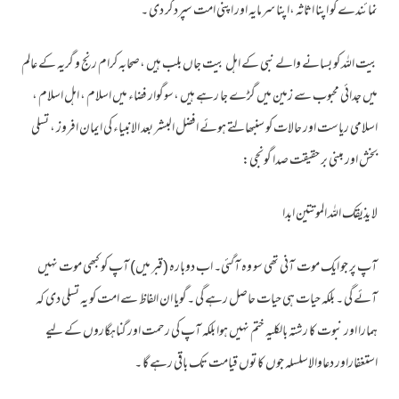
نمائندے کو اپنا اثاثہ ،اپنا سرمایہ اور اپنی امت سپرد کر دی ۔
بیت اللہ کو بسانے والے نبی کے اہل بیت جاں بلب ہیں ،صحابہ کرام رنج و گریہ کے عالم
میں جدائی محبوب سے زمین میں گڑے جا رہے ہیں ،سوگوار فضاء میں اسلام ، اہل اسلام ،
اسلامی ریاست اور حالات کو سنبھالتے ہوئے افضل البشر بعد الانبیاء کی ایمان افروز ، تسلی
بخش اور مبنی بر حقیقت صدا گونجی:
لا یذیقک اللہ الموتتین ابدا
آپ پر جو ایک موت آنی تھی سو وہ آگئی۔ اب دوبارہ (قبر میں) آپ کو کبھی موت نہیں
آئے گی ۔ بلکہ حیات ہی حیات حاصل رہے گی ۔گویا ان الفاظ سے امت کو یہ تسلی دی کہ
ہمارا اور نبوت کا رشتہ بالکلیہ ختم نہیں ہوا بلکہ آپ کی رحمت اور گناہگاروں کے لیے
استغفاراور دعاوالاسلسلہ جوں کا توں قیامت تک باقی رہے گا ۔