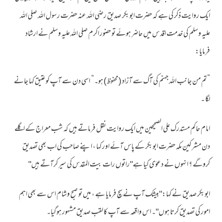
ایک روایت ذکر کی ہے کہ حضرت ابوبکر صدیق رضی اللہ عنہ حضرت رسول اللہ صلی اللہ
علیہ وسلم کی خدمت اقد س میں حاضر ہوئے تو حضور اکرم صلی اللہ علیہ وسلم نے ارشاد
فرمایا:
”تم من جانب اللہ جہنم کی آگ سے آزاد (محفوظ) ہو۔“ اسی دن سے آپ کو عتیق کہا جانے
لگا ۔
امام حاکم مستدرک علی الصحیحین میں ایک روایت نقل فرماتے ہیں کہ شب معراج کے اگلے
دن مشرکین مکہ حضرت ابوبکر کے پاس آئے اور کہا ، اپنے صاحب کی اب بھی تصدیق
کروگے ؟ انہوں نے دعوٰی کیا ہے"راتوں رات بیت المقدس کی سیر کرآتے ہیں"
ابوبکر صدیق نے کہا:"بیشک آپ نے سچ فرمایا ہے ، میں تو صبح وشام اس سے بھی اہم
امور کی تصدیق کرتا ہوں"۔ اس واقعہ سے آپ کا لقب صدیق مشہور ہوگیا۔