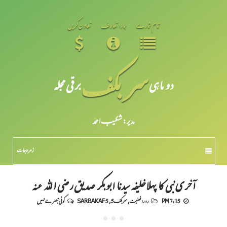
تمام شمارے
ہمارا تعارف
تعاون کریں
سر بکف
دو ماہی
برقی مجلہ
مدیر: شکیبـ احمد
زمرہ جات
آخری نبی کا پہلاخلیفہ سیدنا ابو بکر صدیق رضی اللہ عنہ
7:15 PM
رد رافضیت
,
سربکف5
,
SARBAKAF 5
کوئی تبصرے نہیں