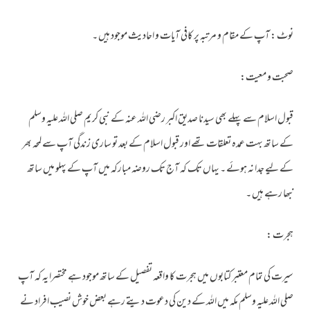
نوٹ : آپ کے مقام و مرتبہ پر کافی آیات و احادیث موجود ہیں ۔
صحبت و معیت:
قبول اسلام سے پہلے بھی سیدنا صدیق اکبر رضی اللہ عنہ کے نبی کریم صلی اللہ علیہ وسلم
کے ساتھ بہت عمدہ تعلقات تھے اور قبول اسلام کے بعد تو ساری زندگی آپ سے لمحہ بھر
کے لیے جدا نہ ہوئے ۔ یہاں تک کہ آج تک روضہ مبارکہ میں آپ کے پہلو میں ساتھ
نبھا رہے ہیں ۔
ہجرت :
سیرت کی تمام معتبر کتابوں میں ہجرت کا واقعہ تفصیل کے ساتھ موجود ہے مختصرا یہ کہ آپ
صلی اللہ علیہ وسلم مکہ میں اللہ کے دین کی دعوت دیتے رہے بعض خوش نصیب افراد نے