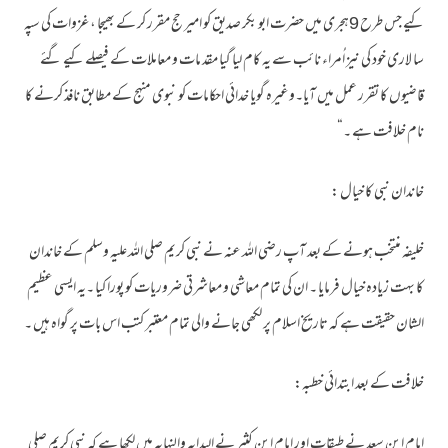
کیے جس طرح 9ہجری میں حضرت ابو بکر صدیق کو امیر حج مقرر کر کے بھیجا ، غزوات کی سپہ
سا لاری خود کی نیز اُمراء نائب سے یہ کام لیا گیا مقد مات و معاملات کے فیصلے کیے گئے
قاضیوں کا تقرر عمل میں آیا۔وغیرہ گویا خدائی احکامات کو نبوی منہج کے مطابق نافذ کرنے کا
نام خلافت ہے ۔“
خاندان نبی کا خیال :
خلیفہ منتخب ہونے کے بعد آپ رضی اللہ عنہ نے نبی کریم صلی اللہ علیہ وسلم کے خاندان
کا بہت زیادہ خیال فرمایا ۔ ان کی تمام معاشی و معاشرتی ضروریات کو پورا کیا ۔یہ ایسی عظیم
الشان حقیقت ہے کہ تاریخ اسلام پر لکھی جانے والی تمام معتبر کتب اس بات پر گواہ ہیں ۔
خلافت کے بعد ابتدائی خطبہ:
امام ابن سعد نے طبقات اور امام ابن کثیر نے البدایہ والنہایہ میں لکھا ہے کہ نبی کریم صلی