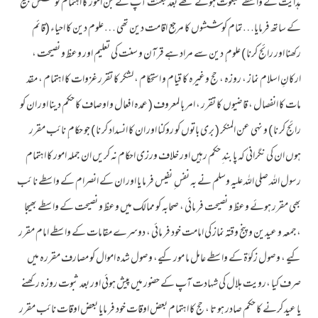
ہدایت کے واسطے مبعوث ہوئے تھے بعد بعثت آپ نے جن امور کا اہتمام کوشش بلیغ
کے ساتھ فرمایا…تمام کوششوں کا مرجع اقامت دین تھی … علوم دین کا احیاء (قائم
رکھنا اور رائج کرنا ) علوم ِ دین سے مراد ہے قرآن و سنت کی تعلیم اور وعظ و نصیحت ،
ارکانِ اسلام نماز ، روزہ ، حج وغیرہ کا قیام و استحکام ، لشکر کا تقرر غزوات کا اہتمام ، مقد
مات کا انفصال ، قاضیوں کا تقرر ، امر با لمعروف ( عمدہ افعال و اوصاف کا حکم دینا اور ان کو
رائج کر نا ) و نہی عن المنکر ( بری باتوں کو روکنا اور ان کا انسداد کر نا ) جو حکام ِ نائب مقرر
ہوں ان کی نگرانی کہ پا بند ِ حکم رہیں اور خلاف ورزی احکام نہ کریں ان جملہ امور کا اہتمام
رسول اللہ صلی اللہ علیہ وسلم نے بہ نفس ِ نفیس فر ما یا اور ان کے انصرام کے واسطے نا ئب
بھی مقرر ہوئے وعظ و نصیحت فر مائی ، صحابہ کو ممالک میں وعظ و نصیحت کے واسطے بھیجا
،جمعہ و عیدین و پنج وقتہ نماز کی امامت خود فر مائی ، دوسرے مقامات کے واسطے امام مقرر
کیے ، وصول زکوٰة کے واسطے عامل ما مور کیے، وصول شدہ اموال کو مصارف مقررہ میں
صرف کیا ،رویت ہلال کی شہادت آپ کے حضور میں پیش ہوئی اور بعد ثبوت روزہ رکھنے
یا عید کرنے کا حکم صادر ہو تا ، حج کا اہتمام بعض اوقات خود فر مایا بعض اوقات نائب مقرر