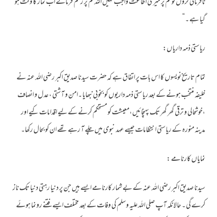
نافرمانی کروں تو تم پر میری اطاعت واجب نہیں اللہ تم پر رحم فرمائے اب نماز کا وقت ہو
گیا ہے ۔“
ریاستی ذمہ داریاں:
تمام تاریخ نویسوں کا اس بات پر اتفاق ہے کہ حضر ت سیدنا صدیق اکبر رضی اللہ عنہ نے
خلیفہ منتخب ہونے کے بعد ریاستی ذمہ داریوں کو بخوبی نبھایا ۔امن و آشتی ، عدل و انصاف
،خوشحالی و ترقی گھر گھر تک پہنچائیں،معیشت کو مستحکم کرنے کے لیے اقدامات کیے اور
مدینہ منورہ کے ریاستی انتظامات جیسے عہد نبوی میں چلے آ رہے تھے ان کو بحال رکھا۔
نمایاں کارنامے :
سیدنا صدیق اکبر رضی اللہ عنہ کے بے شمار کارنامے ایسے ہیں جن پر دنیا رہتی دنیا تک ناز
کرے گی ۔ حالانکہ آپ صلی اللہ علیہ وسلم کی وفات کے بعد مختلف ایسے فتنے رونما ہوئے