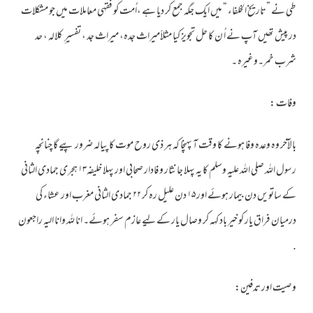
طی نے ”تاریخ الخلفاء “ میں ایک جگہ جمع کر دیا ہے ،اُمت کو فقہی معاملات میں جو مشکلات
در پیش تھیں آپ نے اُ ن کا حل تجویز کیا مثلاََمیراث جدہ، میراث جد ، تفسیر ِ کلالہ ، حد
شرب خمر۔وغیرہ ۔
وفات :
بالآخر وہ وعدہ وفا ہونے کا وقت آ پہنچا کہ ہر ذی روح موت کا پیالہ ضرور پیے گا چنانچہ
رسول اللہ صلی اللہ علیہ وسلم کا یہ پہلا جانثار و فادار صحابی اور پہلا خلیفہ۱۳ ہجری جمادی الثانی
کے ساتویں دن بیمار ہوئے اور ۱۵ دن علیل رہ کر ۲۲ جمادی الثانی مغرب اور عشاء کی
درمیان فراق یار کو خیر باد کہہ کر وصال یار کے لیے عازم سفر ہوئے۔ انا للہ وانا الیہ راجعون
.
وصیت اور تدفین: