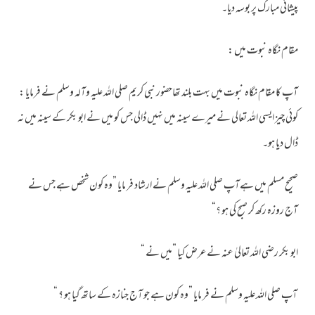
پیشانی مبارک پر بوسہ دیا۔
مقام نگاہ نبوت میں :
آپ کا مقام نگاہ نبوت میں بہت بلند تھاحضور نبی کریم صلی اللہ علیہ وآلہ وسلم نے فرمایا :
کوئی چیز ایسی اللہ تعالی نے میرے سینہ میں نہیں ڈالی جس کو میں نے ابو بکر کے سینہ میں نہ
ڈال دیا ہو۔
صحیح مسلم میں ہےآپ صلی اللہ علیہ وسلم نے ارشاد فر مایا ”وہ کون شخص ہے جس نے
آج روزہ رکھ کر صبح کی ہو ؟“
ابو بکر رضی اللہ تعالیٰ عنہ نے عرض کیا ”میں نے “
آپ صلی اللہ علیہ وسلم نے فر مایا ”وہ کون ہے جو آج جنازہ کے ساتھ گیا ہو ؟ “