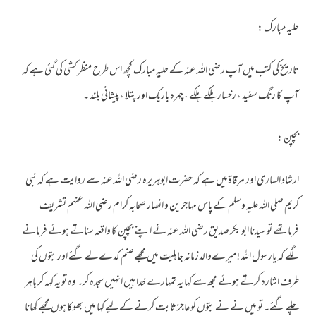
حلیہ مبارک :
تاریخ کی کتب میں آپ رضی اللہ عنہ کے حلیہ مبارک کچھ اس طرح منظر کشی کی گئی ہے کہ
آپ کا رنگ سفید ، رخسار ہلکے ہلکے ، چہرہ باریک اور پتلا ، پیشانی بلند ۔
بچپن :
ارشاد الساری اور مرقاۃمیں ہے کہ حضرت ابوہریرہ رضی اللہ عنہ سے روایت ہے کہ نبی
کریم صلی اللہ علیہ وسلم کے پاس مہاجرین و انصار صحابہ کرام رضی اللہ عنہم تشریف
فرماتھے تو سیدنا ابو بکر صدیق رضی اللہ عنہ نے اپنے بچپن کا واقعہ سناتے ہوئے فرمانے
لگے کہ یارسول اللہ ! میرےوالدزمانہ جاہلیت میں مجھےصنم کدےلے گئے اور بتوں کی
طرف اشارہ کرتے ہوئے مجھ سے کہا یہ تمہارے خدا ہیں انہیں سجدہ کر۔ وہ تو یہ کہہ کر باہر
چلے گئے۔ تو میں نے نے بتوں کو عاجز ثابت کرنے کےلیے کہا میں بھوکا ہوں مجھے کھانا