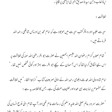
اپنا لعاب دہن سیدنا صدیق اکبر کی ایڑھی پر لگایا ۔
خلافت :
سیرت حلبیہ اور دیگر کتب سیرت میں موجود ہے کہ امام محمد بن ادریس شافعی رحمہ اللہ
فرماتے ہیں :
” تمام صحابہ کرام رضوان اللہ علیہم اجمعین نے حضرت ابو بکر رضی اللہ عنہ کی خلافت پر
اس لیے اتفاق کر لیا تھا کہ اس آسمان کے نیچے ابو بکر سے بہتر اور کوئی شخص نہیں تھا۔“
امام شاہ ولی اللہ محد ث دہلوی رحمہ اللہ نے اپنی معروف کتا ب ”ازالۃ الخفاء “ میں خلافت
کے مفہوم پرنہایت ہی عمدہ اور لطیف بحث کی ہے۔جس کا خلاصہ یہ ہے:
” حضرت سرور ِ عالم صلی اللہ علیہ وسلم کی رسالت عام تھی اور آپ تمام بنی نوع انسان کی