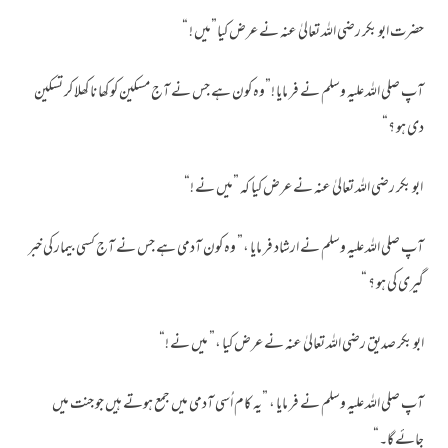
حضرت ابو بکر رضی اللہ تعالیٰ عنہ نے عرض کیا”میں ! “
آپ صلی اللہ علیہ وسلم نے فر مایا !”وہ کون ہے جس نے آج مسکین کو کھا نا کھلا کر تسکین
دی ہو ؟“
ابو بکر رضی اللہ تعالیٰ عنہ نے عرض کیا کہ ”میں نے !“
آپ صلی اللہ علیہ وسلم نے ارشاد فر مایا ،” وہ کون آدمی ہے جس نے آج کسی بیمار کی خبر
گیری کی ہو ؟ “
ابو بکر صدیق رضی اللہ تعالیٰ عنہ نے عرض کیا ،” میں نے !“
آپ صلی اللہ علیہ وسلم نے فر مایا ، ”یہ کام اُسی آدمی میں جمع ہوتے ہیں جو جنت میں
جائے گا۔“