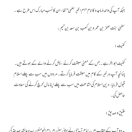
جبکہ آپ کی والدہٴ ماجدہ کا نام "ام الخیر سلمی" تھا ، ان کا نسب مبار ک اس طرح ہے ۔
سلمیٰ بنت صخر بن عمر وبن کعب بن سعد بن تيم ۔
کنیت:
کنیت ابوبکر ہے ۔ جس کے معنی سبقت کرنے ،پہل کرنے والے کے ہوتے ہیں۔
چنانچہ آپ ہر خیر کے کام میں سبقت فرمایا کرتے۔ مردوں میں سب سے پہلے اسلام
قبول فرمایا ، دین اسلام کی اشاعت میں سب سے پہلے اپنا مال خرچ کرنے کی سعادت
حاصل کی۔
عتیق و صدیق:
یہ دو آپ کے القاب ہیں۔ امام ترمذی نے اپنی سنن میں ام المومنین سیدہ عائشہ صدیقہ کی