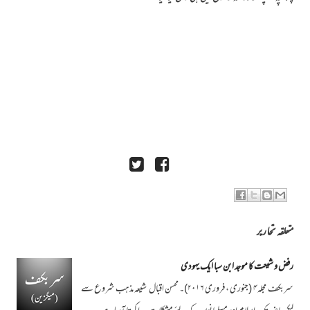
متعلقہ تحاریر
رفض و شیعت کا موجد ابن سبا ایک یہودی
سربکف مجلہ۴ (جنوری ، فروری ۲۰۱۶)۔ محسن اقبال شیعہ مذہب شروع سے