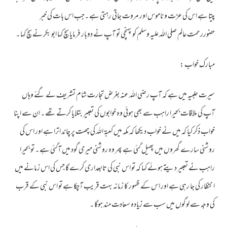
پیتا ہے اس کی عزت و ناموس اور مروت جاتی رہتی ہے ۔جب اس بات کی خبر
حضوررحمت عالم صلی اللہ علیہ وسلم کو پہنچی تو آپ نے دوبار فرمایا سچ کہا ابو بکر نے سچ کہا ۔
مبارک خواب :
سیرت حلبیہ میں ہے کہ آپ رضی اللہ عنہ بغرض تجارت شام تشریف لے گئے وہاں
آپ کی ملاقات بحیرا راہب سے بھی ہوئی وہ خوابوں کی تعبیر بتلایا کرتے تھے ۔ ان سے اپنا
خواب ذکر کیا کہ میں نے خواب دیکھا کہ مکہ میں کعبۃ اللہ کی چھت پر چاند اترا ہے اور اس کی
روشنی سارے گھروں میں پھیل گئی ہے پھر وہ روشنی میری گود میں آگئی ہے ۔ تو بحیرا
راہب نے تعبیر دیتے ہوئے کہا کہ تو اس نبی کی تابعداری کرے گا جس کی اس زمانے میں
انتظار کی جا رہی ہے اور اس کے ظہور کا زمانہ بہت قریب آچکا ہے تو اس نبی کے قرب
کی وجہ سے لوگوں میں سب سے زیادہ سعادت مند ہوگا ۔