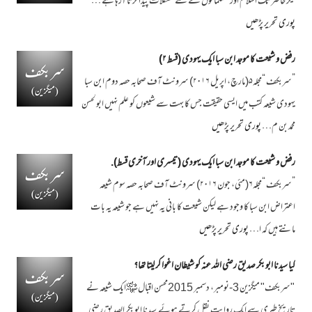
لیکر حاضر تک اسلام اور مسلمانوں کے لئے مشکلات پیدا کرتا آرہا ہے …
پوری تحریر پڑھیں
رفض و شیعت کا موجد ابن سبا ایک یہودی (قسط ۲)
”سربکف “مجلہ۵(مارچ، اپریل ۲۰۱۶) سرونٹ آف صحابہ حصہ دوم ابن سبا
یہودی شیعہ کتب میں ایسی حقیقت جس کا بہت سے شیعوں کو علم نہیں ابولحسن
محمد بن م…
پوری تحریر پڑھیں
رفض و شیعت کا موجد ابن سبا ایک یہودی (تیسری اور آخری قسط).
”سربکف “مجلہ۶(مئی، جون ۲۰۱۶) سرونٹ آف صحابہ حصہ سوم شیعہ
اعتراض ابن سبا کا وجود ہے لیکن شیعت کا بانی یہ نہیں ہے جو شیعہ یہ بات
مانتے ہیں کہ ا…
پوری تحریر پڑھیں
کیا سیدنا ابو بکر صدیق رضی اللہ عنہ کو شیطان اغوا کر لیتا تھا؟
"سربکف" میگزین 3-نومبر، دسمبر 2015محسن اقبال ﷾ایک شیعہ نے
تاریخ طبری سے ایک روایت نقل کرتے ہوئے سیدنا ابو بکر الصدیق رضی