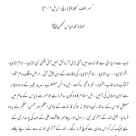
”سربکف “مجلہ۵(مارچ، اپریل ۲۰۱۶)
مولانا محمد الیاس گھمن﷾
جب سے دنیا بنی ہے کائنات میں اتنی بڑی آزمائش نہیں آئی جتنی نبی الانبیاء، امام الانبیاء
، فخر الانبیاء ، سید الانبیاء ، خاتم الانبیاء کی وفات کے دن پیش آئی ۔ ارض و فلک دم بخود ،
آفتاب و ماہتاب اشکبار، حجر و شجر ساکت ، جن و انس مضطرب ، مدینہ طیبہ کے درو دیوار
سے حزن و ملال کی آہیں ، اہل اسلام کا وہ کون سا فرد ہے جو حسرت و یاس کے عالم میں
معطل حواس کے ساتھ رنجیدہ خاطر نہ ہو کہ کائنات کے ہادی اعظم اورمحسن اعظم نے پردہ
فرما لیا، یعنی اللہ کے آخری نبی ، رسول اور پیغامبررفاقت اعلی کے عہد کی پاسداری کے
لیے لبیک کہہ کراس جہان سےکوچ فرما گئے ۔ اللہ کے آخری نمائندے نے اپنے پہلے