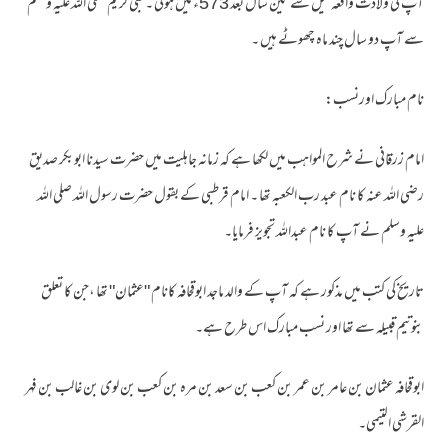
آپ کی ولادت واقعہ فیل سے تین سال بعد 573ء میں ہوئی ۔نبی کریم صلی اللہ علیہ وسلم
سے آپ دو سال چند ماہ چھوٹے ہیں ۔
نام مبارک اورنسب:
امام زرقانی نے شرح المواہب میں لکھا ہے کہ زمانہ جاہلیت میں حضرت سیدنا ابوبکر صدیق
رضی اللہ عنہ کا نام عبد رب الکعبہ تھا ۔ امام قرطبی کے بقول حضرت رسول اللہ صلی اللہ
علیہ وسلم نے آپ کا نام عبداللہ تجویز فرمایا۔
تاریخ کی کتب میں مذکور ہے کہ آپ کے والد ماجد ابوقحافہ کانام "عثمان" تھا ،جن کا تعلق
بنوتیم قبیلہ سے تھا اور نسب مبارک اس طرح ہے۔
ابوقحافہ عثمان بن عامر بن عمر بن کعب بن سعد بن مره بن کعب بن لوی بن غالب بن فہر
القرشی التيمی۔