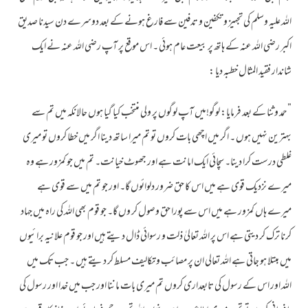
اللہ علیہ وسلم کی تجہیز و تکفین و تدفین سے فارغ ہونے کے بعد دوسرے دن سیدنا صدیق
اکبر رضی اللہ عنہ کے ہاتھ پر بیعت عام ہوئی ۔ اس موقع پر آپ رضی اللہ عنہ نے ایک
شاندار فقید المثال خطبہ دیا :
”حمد وثنا کے بعد فرمایا: لوگو!میں آپ لوگوں پر ولی منتخب کیا گیا ہوں حالانکہ میں تم سے
بہترین نہیں ہوں ۔ اگر میں اچھی بات کروں تو تم میرا ساتھ دینا اگر میں خطا کروں تو میری
غلطی درست کرا دینا۔ سچائی ایک امانت ہے اور جھوٹ خیانت۔ تم میں جو کمزور ہے وہ
میرے نزدیک قوی ہے میں اس کا حق ضرور دلوائوں گا۔ اور جو تم میں سے قوی ہے
میرے ہاں کمزور ہے میں اس سے پورا حق وصول کر وں گا۔ جو قوم بھی اللہ کی راہ میں جہاد
کرنا ترک کر دیتی ہے اس پر اللہ تعالیٰ ذلت و رسوائی ڈال دیتے ہیں اور جو قوم علانیہ برائیوں
میں مبتلا ہو جاتی ہے اللہ تعالی ان پر مصائب و تکالیف مسلط کر دیتے ہیں ۔ جب تک میں
اللہ اور اس کے رسول کی تابعداری کروں تم میری بات ماننا اور جب میں خدا اور رسول کی