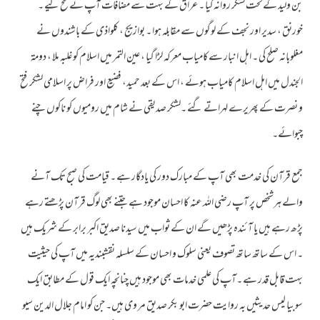
بن ولید کےتحت لشکر روانہ کیا ۔ عراق کے بہت سے مضافات آپ نے فتح کیے ۔
خورنق ، سدیر اور نجف کے لوگوں سے مقابلہ ہوا ۔ بوازیج ، کلواذی کے باشندوں نے
مغلوبانہ صلح کی ۔ اہل انبار سےکامیاب معرکہ لڑا گیا ، عین التمر میں اسلام کو غلبہ ملا ، دومۃ
الجندل میں اہل اسلام کامیاب ہوئے ، اس کے بعد حمید، فضیع اور فراض پر اسلامی لشکر فتح
و نصرت کے پھریرے لہراتے گئے ۔لشکر صدیقی نے شام میں رومیوں کو ناکوں چنے
چبوائے۔
جمع قرآن کی خدمت بھی آپ کے مبارک دور کی یادگار ہے ۔ قیامت کی صبح تک آنے
والے ہرشخص پر آپ رضی اللہ عنہ کا احسان موجود ہے جتنے بھی لوگ قرآن پڑھتے رہے
پڑھ رہے ہیں یا آئندہ پڑھیں گے ان کے ثواب میں سیدنا صدیق اکبر برابر کے شریک ہیں
۔ اس کے ساتھ ساتھ تصوف یعنی سلوک و احسان کے سلسلہ نقشبندیہ میں آپ کی حیثیت
بہت قابل قدر ہے ۔آپ کی علمی خدمات بھی موجود ہیں چنانچہ ایک قول کے مطابق ایک
سوبیا لیس حدیثیں بہ روایت حضرت ابو بکر صدیق مر وی ہیں۔ جن کو امام جلال الدین سیو