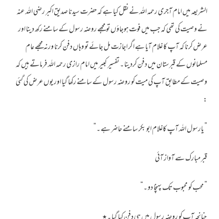
الشریعہ میں امام آجری رحمہ اللہ نے نقل کیا ہے کہ حضرت سیدنا صدیق اکبر رضی اللہ عنہ
نے وصیت کی تھی کہ جب میں فوت ہوجاؤں تو مجھے روضہ رسول کے سامنے رکھ دینا اور
عرض کرنا کہ آپ کا غلام آیا ہے اگر اجازت مل جائے تو وہاں دفن کرنا ورنہ مجھے عام
مسلمانوں کے قبرستان میں دفن کردینا ۔ تفسیر کبیر میں امام رازی رحمہ اللہ فرماتے ہیں کہ
وصیت کے مطابق آپ کی میت کو روضہ رسول کے سامنے رکھا گیا اور یوں عرض کی گئی
:
” یارسول اللہ آپ کاغلام ابو بکر سامنے حاضر ہے ۔“
قبر مبارک سے آواز آئی
” محب کو محبوب تک پہنچا دو ۔“
چنانچہ آپ کو روضہ رسول میں ہی دفن کیا گیا ۔٭