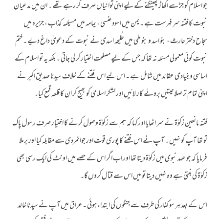
جو اسلام کو جڑ سے اکھاڑ پھینکنے کے لیے اپنی توانیاں صرف کر رہے تھے ۔ ان میں مدعیان
نبوت کا فتنہ سر فہرست ہے ۔یمن میں اسود عنسی ، یمامہ میں مسیلمہ کذاب ، جزیرہ میں
سجاح دختر حارث ، بنو اسد و بنو طی میں طُلیحہ اسدی نے نبوت کے دعویٰ داغ دیے ۔ختم
نبوت کوئی معمولی مسئلہ نہ تھا کہ جس کے لیے مصلحت اختیار کر لی جاتی ۔ بلکہ یہ تو اسلام کے
اساسی و بنیادی عقائد میں شامل ہے ۔ اس لیے اس فتنے کے خلاف سیدنا صدیق اکبر نے
اپنی تمام تر صلاحیتیں بروئے کار لائیں اور لشکر اسلامی کو بھیج کر ان کا قلعہ قمع کیا۔
فتنہ مانعین زکوٰۃ نے سر اٹھایا اور کہا کہ ہم سے زکوٰۃ وصول کرنے کا اختیار صرف رسول پاک
تو تھا آپ کو نہیں ۔ آپ نے اس فتنے کا پوری قوت اور جوانمردی سے مقابلہ کیا اور برملا
فرمایا کہ جو عہد نبوی میں زکوٰۃ دیتا تھا اور اب اگر اس کے حصے میں اونٹ کی ایک رسی بھی
زکوٰۃ کی بنتی ہے وہ نہیں دیتا تو میں اس سے قتال کروں گا۔
اس کے بعد ہر سو کفار کی طرف سے جنگوں کی ابتداء ہوئی ۔ عراق میں آپ نے سیدنا خالد