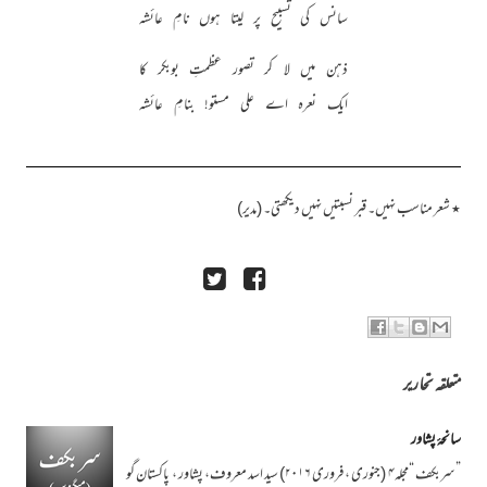
سانس کی تسبیح پر لیتا ہوں نامِ عائشہ
ذہن میں لا کر تصور عظمتِ بوبکر کا
ایک نعرہ اے علی مستو! بنامِ عائشہ
٭ شعر مناسب نہیں۔ قبر نسبتیں نہیں دیکھتی۔ (مدیر)
متعلقہ تحاریر
سانحۂ پشاور
”سربکف “مجلہ۴ (جنوری ، فروری ۲۰۱۶) سید اسد معروف، پشاور ، پاکستان گو