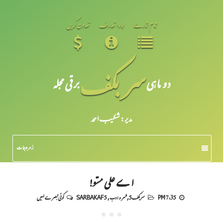
تمام شمارے
ہمارا تعارف
تعاون کریں
سر بکف
دو ماہی
برقی مجلہ
مدیر: شکیبـ احمد
زمرہ جات
اے علی مستو!
7:35 PM
سربکف5
,
شعر و ادب
,
SARBAKAF 5
کوئی تبصرے نہیں