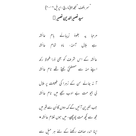
”سربکف “مجلہ۵(مارچ، اپریل ۲۰۱۶)
سید نصیر الدین نصیر ﷫
مرحبا یہ جلوۂ زیبائے بامِ عائشہ
ہے ہلالِ آمنہ، ماہِ تمامِ عائشہ
عائشہ کے اس شرف کو بھی ذرا ملحوظ رکھ
اپنے منہ سے مصطفیؐ لیتے تھے نامِ عائشہ
آ نہ جائے سن کے زہرا کی طبیعت پر ملال
لی جیو مت بے ادب لہجے میں نامِ عائشہ
جب نکیرین آئیں گے کہہ دوں گا اُن سے قبر میں
مجھ سے کچھ مت پوچھیے، میں ہوں غلامِ عائشہ٭
اپنا اندر صاف رکھنے کے لئے ہر میل سے