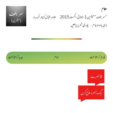
مقام
"سربکف" میگزین 1-جولائی،اگست 2015 علامہ اقبال ؒلا پھر اک بار
وہی بادہ و جام…
پوری تحریر پڑھیں
قدیم تر اشاعت
ہوم
جدید تر اشاعت
0 تبصرے:
ایک تبصرہ شائع کریں