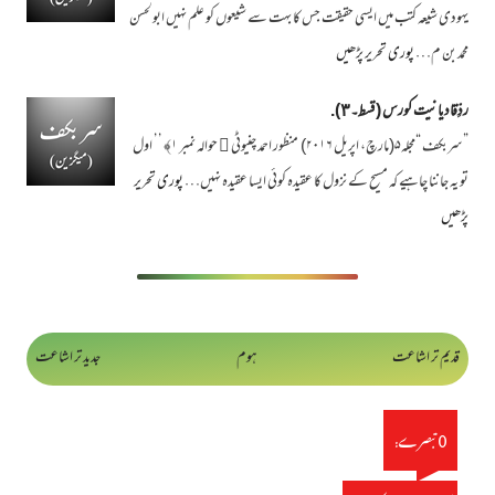
یہودی شیعہ کتب میں ایسی حقیقت جس کا بہت سے شیعوں کو علم نہیں ابولحسن
محمد بن م…
پوری تحریر پڑھیں
ردِّقادیانیت کورس ( قسط۔٣).
”سربکف “مجلہ۵(مارچ، اپریل ۲۰۱۶) منظور احمد چنیوٹی ﷫ حوالہ نمبر ۱﴾ ’’ اول
تو یہ جاننا چاہیے کہ مسیح کے نزول کا عقیدہ کوئی ایسا عقیدہ نہیں…
پوری تحریر
پڑھیں
قدیم تر اشاعت
ہوم
جدید تر اشاعت
0 تبصرے: