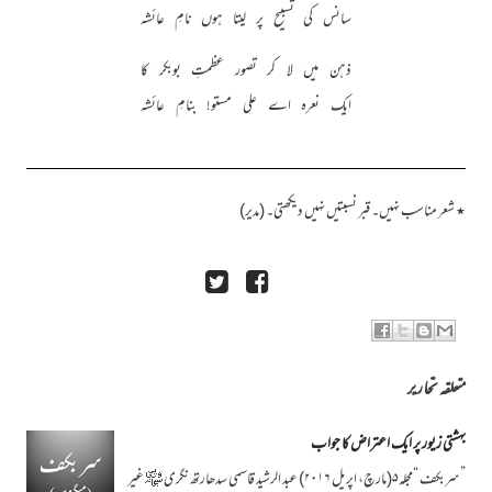
سانس کی تسبیح پر لیتا ہوں نامِ عائشہ
ذہن میں لا کر تصور عظمتِ بوبکر کا
ایک نعرہ اے علی مستو! بنامِ عائشہ
٭ شعر مناسب نہیں۔ قبر نسبتیں نہیں دیکھتی۔ (مدیر)
متعلقہ تحاریر
بہشتی زیور پر ایک اعتراض کا جواب
”سربکف “مجلہ۵(مارچ، اپریل ۲۰۱۶) عبد الرشید قاسمی سدھارتھ نگری ﷾ غیر