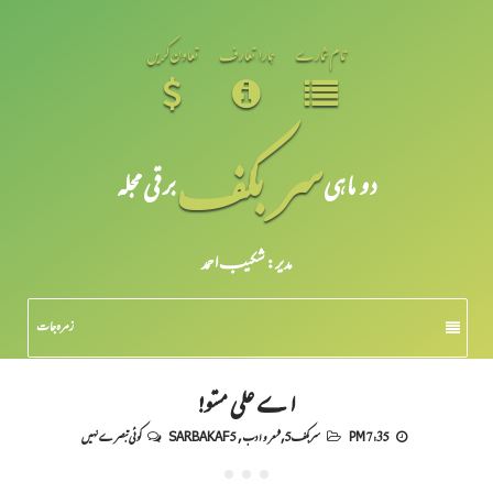
تمام شمارے
ہمارا تعارف
تعاون کریں
سر بکف
دو ماہی
برقی مجلہ
مدیر: شکیبـ احمد
زمرہ جات
اے علی مستو!
7:35 PM
سربکف5
,
شعر و ادب
,
SARBAKAF 5
کوئی تبصرے نہیں