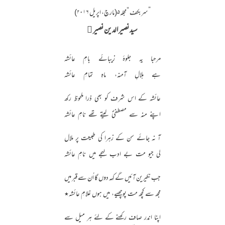
”سربکف “مجلہ۵(مارچ، اپریل ۲۰۱۶)
سید نصیر الدین نصیر ﷫
مرحبا یہ جلوۂ زیبائے بامِ عائشہ
ہے ہلالِ آمنہ، ماہِ تمامِ عائشہ
عائشہ کے اس شرف کو بھی ذرا ملحوظ رکھ
اپنے منہ سے مصطفیؐ لیتے تھے نامِ عائشہ
آ نہ جائے سن کے زہرا کی طبیعت پر ملال
لی جیو مت بے ادب لہجے میں نامِ عائشہ
جب نکیرین آئیں گے کہہ دوں گا اُن سے قبر میں
مجھ سے کچھ مت پوچھیے، میں ہوں غلامِ عائشہ٭
اپنا اندر صاف رکھنے کے لئے ہر میل سے