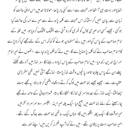
ہے جس کے نام کی بسم اللہ کا چمتکا رتو دیکھ چکا ہے ، میں نے محبت سے اس پر چہ کو
اٹھایااور بہت ہی آستھا اور محبت سے ا سے کئی بارپڑھا، مولانااحمدمیں اس اپنی حالت کو
زبان سے بیان نہیں کرسکتاکہ اس محبت سے کلمہ پڑھ نے سے میرے اندرکی حالت کیا
ہوگئی ، جیسے کسی اندھیری کا ل کو ٹھری کو روشنی سے جگمگ جگمگ کردیاہو، میں محلّہ کے
امام صاحب کے پاس گیااور میں نے مسلمان ہو نے کو کہاکہ اس کے لئے مجھے کیا کرناپڑے
گا؟امام صاحب نے کہاکلمہ پڑھناپڑے گا، میں نے کہاکلمہ پڑھ لیا ہے ، انھوں نے میرانام
سراج الدین رکھ دیا، میں امام صاحب کے پاس زیادہ رہنے لگا، ہر نمازمیں آدھے گھنٹے
پہلے ان کے پاس چلاجاتااور پانچوں وقت نمازپڑھتا، نمازمجھے آتی نہیں تھی مگربڑی
عقیدت سے ، جیسے جیسے جماعت میں لوگ کرتے دیکھادیکھی کرتارہتا، یہ مجھے بہت
اچھالگتا، ایک نماز کے بعددوسری نمازکا انتظارلگارہتا، شہزادبھائی کے والد نے مجھے
چارمہینے کے لئے جماعت میں بھیج دیا، ایک چلہ میراایٹہ ، جلیسر، دوسرامرادنگرمیں
میراوقت لگا، ایک چلہ بنگلورمیں لگا، وہاں ایک ساتھی جماعت سے بھاگ گئے تھے ،
امیرصاحب بہت پر یشان تھے ، میں نے کہاآپ فکرنہ کریں میں اپنے اللہ سے