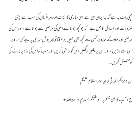
سچی بات یہ ہے کہ یہ ایمان ہی ہے یہی ساری کا ئنات اور ہر انسان کی سب سے بڑی
ضرورت اور مسائل کا حل ہے ، کہ جو کچھ ہوتا ہے اسی کی مرضی سے ہوتا ہے ، اور اس کی
مرضی اور منشا کے خلاف کسی سے کچھ بھی نہیں ہوسکتاتو پھرہوش مندی یہ ہے کہ صرف
اسی سے جڑیں ، اور اس پر یقین رکھیں اس کو راضی کریں اور سب کو اس کی راہ پر لا نے کی
کو شش کریں ۔
س:جزاکم اللہ فی امان اللہ السلام علیکم
ج:آپ کا بھی شکریہ ۔وعلیکم السلام ورحمۃ اللہ٭