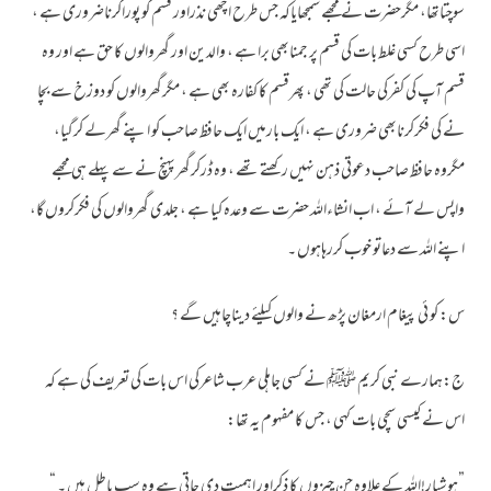
سوچتاتھا، مگرحضرت نے مجھے سمجھایاکہ جس طرح اچھی نذراور قسم کو پوراکرناضروری ہے ،
اسی طرح کسی غلط بات کی قسم پر جمنابھی برا ہے ، والدین اور گھروالوں کا حق ہے اور وہ
قسم آپ کی کفرکی حالت کی تھی ، پھرقسم کا کفارہ بھی ہے ، مگرگھروالوں کو دوزخ سے بچا
نے کی فکرکرنابھی ضروری ہے ، ایک بارمیں ایک حافظ صاحب کو اپنے گھرلے کرگیا،
مگروہ حافظ صاحب دعوتی ذہن نہیں رکھتے تھے ، وہ ڈرکرگھرپہنچ نے سے پہلے ہی مجھے
واپس لے آئے ، اب انشاءاللہ حضرت سے وعدہ کیا ہے ، جلدی گھروالوں کی فکرکروں گا،
اپنے اللہ سے دعاتو خوب کررہاہوں ۔
س: کو ئی پیغام ارمغان پڑھ نے والوں کیلئے دیناچاہیں گے ؟
ج:ہمارے نبی کریم ﷺ نے کسی جاہلی عرب شاعرکی اس بات کی تعریف کی ہے کہ
اس نے کیسی سچی بات کہی ، جس کا مفہوم یہ تھا:
”ہوشیار!اللہ کے علاوہ جن چیزوں کا ذکراور اہمیت دی جاتی ہے وہ سب باطل ہیں ۔ “