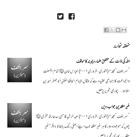
متعلقہ تحاریر
اللہ کی ذات کے متعلق علماء دیوبند کا موقف
”سربکف “مجلہ۴ (جنوری ، فروری ۲۰۱۶) عباس خان ﷾ تمام اہلسنت
والجماعت کا اجماعی عقیدہ ہے کہ وقال الإمام الحافظ الفقيه أبو جعفر أحمد بن
سلامة…
پوری تحریر پڑھیں
غیر مقلدین جواب دیں
”سربکف “مجلہ۴ (جنوری ، فروری ۲۰۱۶) عبد الرشید قاسمی سدھارتھ نگری ﷾
چوں کہ موجودہ دور کا ہر غیر مقلد جب اپنے اصلی رنگ بالفاظ دیگر "غیر
مقلد…
پوری تحریر پڑھیں