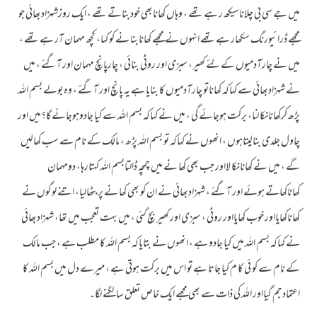
میں جے سی بی چلاناسیکھ ر ہے تھے ، وہاں کھانابھی خودبناتے تھے ، ایک روزشہزادبھائی جو
مجھے ڈرائیورنگ سکھار ہے تھے انہوں نے مجھے کھانابنا نے کو کہا، کچھ مہمان آر ہے تھے ،
میں نے چارآدمیوں کے لئے کھیر، سبزی اور روٹی بنائی ، چارپانچ مہمان اور آگئے ، میں
نے شہزادبھائی سے کہاکہ کھاناتو چارآدمیوں کا بنایا ہے یہ پانچ اور آگئے ، وہ بولے بسم اللہ
پڑھ کرکھانانکا لنا، برکت ہوجائے گی ، میں نے کہاکہ بسم اللہ سے کیا جادوہوجائے گا؟میں اور
چاول جلدی بنالیتاہوں ، انھوں نے کہاکہ تو بسم اللہ پڑھ ، مالک کے نام سے سب کھالیں
گے ، میں نے کھانانکا لااور جب بھی کھا نے میں چمچہ ڈالتابسم اللہ کہتارہا، دومہمان
کھاناکھاتے ہوئے اور آگئے ، شہزادبھائی نے ان کو بھی کھا نے پر بٹھالیا، اتنے لوگوں نے
کھاناکھایااور خوب کھایااور روٹی ، سبزی اور کھیر بچ گئی ، میں بہت تعجب میں تھا، شہزادبھائی
نے کہاکہ بسم اللہ میں کیا جادو ہے ، انھوں نے بتایاکہ بسم اللہ کا مطلب ہے ، جب مالک
کے نام سے کو ئی کا م کیا جاتا ہے تو اس میں برکت ہوتی ہے ، میرے دل میں بسم اللہ کا
اعتمادجم گیااور اللہ کی ذات سے بھی مجھے ایک خاص تعلق سالگنے لگا۔