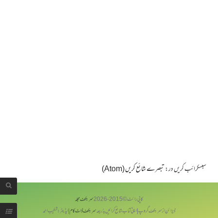
سبسکرائب کریں در:
تبصرے شائع کریں (Atom)
کاپی رائٹ © 2015-
2026
سربکف مجلہ
ڈیزائن از سر بکف گروپ | اپنی کتاب شائع کرائیں بذریعہ
سربکف ڈاٹ کام
| ایڈیٹر: شکیب احمد