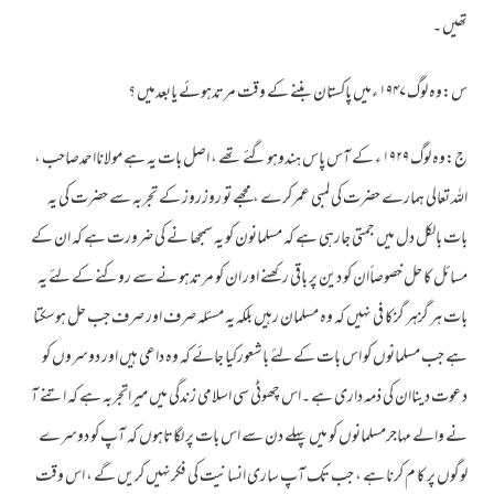
تھیں ۔
س:وہ لوگ ۱۹۴۷ ءمیں پاکستان بننے کے وقت مرتدہوئے یابعدمیں ؟
ج:وہ لوگ ۱۹۲۹ ء کے آس پاس ہندوہوگئے تھے ، اصل بات یہ ہے مولانااحمدصاحب ،
اللہ تعالی ہمارے حضرت کی لمبی عمرکرے ، مجھے تو روزروز کے تجربہ سے حضرت کی یہ
بات بالکل دل میں جمتی جارہی ہے کہ مسلمانون کو یہ سمجھا نے کی ضرورت ہے کہ ان کے
مسائل کا حل خصوصاًان کو دین پر باقی رکھنے اور ان کو مرتدہو نے سے روکنے کے لئے یہ
بات ہر گزہر گزکا فی نہیں کہ وہ مسلمان رہیں بلکہ یہ مسئلہ صرف اور صرف جب حل ہوسکتا
ہے جب مسلمانوں کو اس بات کے لئے باشعورکیا جائے کہ وہ داعی ہیں اور دوسروں کو
دعوت دیناان کی ذمہ داری ہے ۔اس چھوٹی سی اسلامی زندگی میں میراتجربہ ہے کہ اتنے آ
نے والے مہاجرمسلمانوں کو میں پہلے دن سے اس بات پر لگاتاہوں کہ آپ کو دوسرے
لوگوں پر کا م کرنا ہے ، جب تک آپ ساری انسانیت کی فکرنہیں کریں گے ، اس وقت