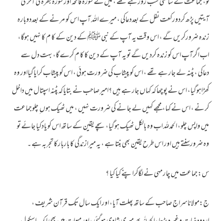
لو، جماعت کے ساتھی سب رور ہے تھے ، میں نے سورہ فاتحہ اور سورہ بقرہ کی آخری
آیتیں پڑھ کردورکعت نفل کے بعددعاکی ، میرے اللہ آپ اس کو مر نے کے بعددوبارہ
زندہ ضرورکریں گے ، اس وقت یہ آپ کے نبی ﷺ کے دین کے کا م کا نہیں ہوگا،
اب اگرآپ اس کو زندہ کردیں گے تو یہ آپ کے دین کا کا م کرے گا، بہت دل سے
دعاکی ، پٹنہ لے جار ہے تھے ، اس کو پیشاب کی ضرورت ہوئی ، اس کو پیشاب کرایاگیااور وہ
کھڑاہوگیا، اس نے پوچھاکہ کہاں جار ہے ہیں ؟امیرصاحب نے بتایاکہ پٹنہ اسپتال میں داخل
کر نے ، اس نے کہا، مجھے کہیں لے جا نے کی ضرورت نہیں ، میں ٹھیک ہوں ِ چلوجماعت
میں واپس چلو، الحمدللہ اب وہ بالکل ٹھیک ہوگیا، سچے یقین کے ساتھ اس کو یادکیا جائے تو
وہ ضرورسنتے ہیں اور اس طرح یقین بھی بنتا ہے ، یہ میرازندگی کا باربارکا تجربہ ہے ۔
س:جماعت میں چارمہی نے لگاکراپنے کیا کیا ؟
ج:مولاناسراج صاحب کے ساتھ پھلت آیا، اور ایک سال تک قرآن شریف ،