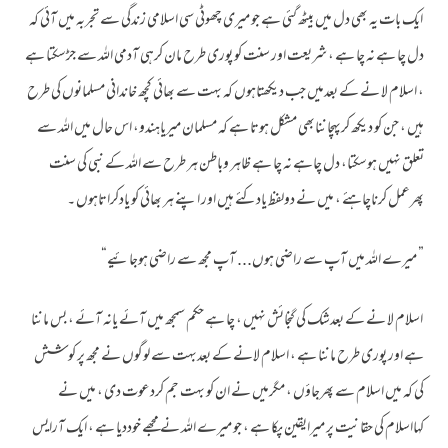
ایک بات یہ بھی دل میں بیٹھ گئی ہے جو میری چھوٹی سی اسلامی زندگی سے تجربہ میں آئی کہ
دل چا ہے نہ چا ہے ، شریعت اور سنت کو پوری طرح مان کرہی آدمی اللہ سے جڑسکتا ہے
، اسلام لا نے کے بعدمیں جب دیکھتاہوں کہ بہت سے بھائی کچھ خاندانی مسلمانوں کی طرح
ہیں ، جن کو دیکھ کرپہچاننابھی مشکل ہوتا ہے کہ مسلمان میریاہندو، اس حال میں اللہ سے
تعلق نہیں ہوسکتا، دل چاہے نہ چا ہے ظاہر وباطن ہر طرح سے اللہ کے نبی کی سنت
پھرعمل کرناچاہئے ، میں نے دولفظ یادکئے ہیں اور اپنے ہر بھائی کو یادکراتاہوں ۔
” میرے اللہ میں آپ سے راضی ہوں... آپ مجھ سے راضی ہوجائیے“
اسلام لا نے کے بعدشک کی گنجائش نہیں ، چا ہے حکم سمجھ میں آئے یانہ آئے ، بس ماننا
ہے اور پوری طرح ماننا ہے ، اسلام لانے کے بعدبہت سے لوگوں نے مجھ پر کو شش
کی کہ میں اسلام سے پھرجاؤں ، مگرمیں نے ان کو بہت جم کردعوت دی ، میں نے
کہااسلام کی حقانیت پر میرایقین پکا ہے ، جو میرے اللہ نے مجھے خوددیا ہے ، ایک آرایس