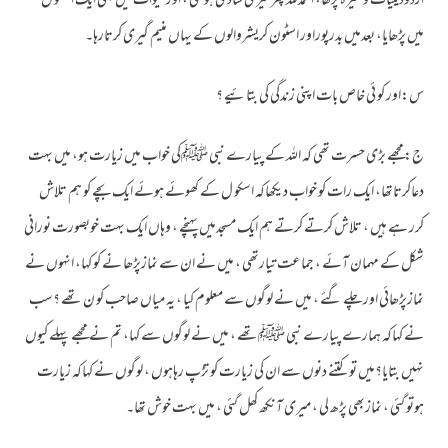
اردودینیات وغیرہ پڑھا، الحمدللہ پھرمیری شادی ہوگئی ، اور میوات میں بھی ایک اسکو ل
میں پڑھایا، بعدمیں بدرپوراور اسٹون کریشروالوں کے یہاں منیم گیری کرتارہا۔
س:اور کو ئی خاص بات اپنی زندگی کی بتائیے ؟
ج:مجھے بڑی حسرت تھی کہ اللہ کے پیارے نبی ﷺکی خواب میں زیارت ہو، میں بہت
دعاکرتاتھا، ایک رات کو خواب دیکھاکہ اسکو ل کے کھوئے ہوئے ایک بچے کو ہم تلاش
کرر ہے ہیں ، تلاش کرتے کرتے ہم ایک مسجدمیں پہنچے ، وہاں ایک بہت خوبصورت نورانی
شکل کے مہمان آئے ، جماعت تیارتھی ، میں نے ان سے نمازپڑھا نے کو کہا، انہوں نے
نمازپڑھائی اور چلے گئے ، میں نے لوگوں سے معلوم کیا ، یہ میاں صاحب کو ن تھے ؟سب
نے کہاکہ ہمارے پیارے نبی ﷺتھے ، میں نے لوگوں سے کہا، تم نے مجھے پہلے کیوں
نہیں بتایا؟میں تو کتنے دنوں سے ان کی زیارت کو تڑپ رہاہوں ، لوگوں نے کہاکہ زیارت
ہوتو گئی ، نمازبھی پڑھ لی ، میری آنکھ کھل گئی ، میں بہت خوش تھا۔