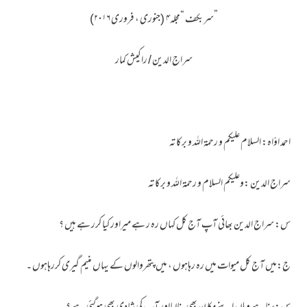
”سربکف “مجلہ۴ (جنوری ، فروری ۲۰۱۶)
سراج الدین / راکیش کمار
احمد اوّاہ: السلام علیکم و رحمۃ اللہ و برکا تہ
سراج الدین :وعلیکم السلام و رحمۃ اللہ و برکا تہ
س: سراج الدین بھائی آپ آج کل کہاں رہ ر ہے میراور کیا کرر ہے ہیں ؟
ج:میں آج کل میوات میں رہ رہاہوں ، میں پتھروالوں کے یہاں منیم گیری کررہاہوں ۔