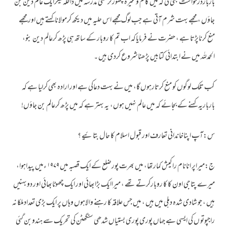
بارباردرخواست بھی کی کہ میں کا م وغیرہ چھوڑکرکسی مدرسہ میں داخلہ لیکرایک عالم دین بن
جاؤں ، مجھے بہت شرم آتی ہے جب لوگ مجھے اس حلیہ میں دیکھ کرمولاناکہتے ہیں اور مجھے
منع کرناپڑتا ہے ، حضرت نے فرمایاکہ اب تم کا روبار کے ساتھ ہی پڑھ کرعالم دین بنو،
الحمدللہ میں نے ابتدائی کتابیں پڑھناشروع کردی ہیں ۔
کب تلک لوگوں کو منع کرتارہوں گا، میں نے بہت دعاکی ہے اور ارادہ بھی کرلیا ہے کہ
بارباریہ کہنے کے بجائے کہ میں عالم نہیں ہوں، یہ بہتر ہے کہ میں پڑھ کرعالم بن جاؤں!
س:آپ اپناخاندانی تعارف اور قبول اسلام کا حال بتائیے ؟
ج:میراپر انانام راکیش کمارتھا، میں بھرت پورضلع کے ایک قصبہ میں ۱۹۷۹ ءمیں پیداہوا،
میرے پتاجی اون کا کا روبارکرتے تھے ، میراایک بڑابھائی اور ایک چھوٹابھائی اور دوبہنیں
ہیں ، جو شادی شدہ دہلی میں ہیں ، میں جس علاقہ کا رہنے والاہوں وہاں پر ایک بڑی تعدادملکا نہ
راجپوتو ں کی ایسی ہے جہاں پوری پوری بستیاں شدھی سنگھٹن کی تحریک سے ہندوبن گئی