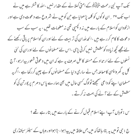
تک آپ نبی رحمت ﷺ کے امتی کہلا نے کے حقدارنہیں ، اللہ کا شکر ہے میں نے
اب تک ۳۹ ؍ان لوگوں کو کلمہ پڑھوایا ہے جن کو میں نے شروع سے دعوت دی ہے اور
ازخودان کو اسلام کے بارے میں نہ دلچسپی تھی نہ معلومات تھیں ، یہ سب کے سب
دعوت کا کام کرر ہے ہیں ، الحمدللہ ان کی تربیت کے لئے اور ان کو اسلام پر باقی رکھنے کے
لئے مجھے کچھ زیادہ کو شش نہیں کرنی پڑی ، اس لئے مسلمانوں کے لئے اور ان کی نئی
نسلوں کے لئے ارتداد کے مسئلہ کا حل صرف یہ ہے کہ ان میں دعوتی شعوربیدارہو، آج
کل یہ گھرواپسی کا معاملہ جس نے ساری دنیا کے مسلمانوں کو بے چین کررکھا ہے ، اگریہ
مسلمان اپنے کو داعی سمجھتے تو لوگ کسی حال میں بھی ہمارے پاس دھرم پر یورتن کی کو
شش کے لئے آ نے کی ہمت نہ کرتے ۔
س:تو ہاں آپ اپنے اسلام قبول کر نے کے بارے میں بتار ہے تھے ؟
ج:جی تو میں یہ بتارہاتھاکہ میں جس علاقہ میں پیداہوا، بڑاہوااور وہاں کے سینئرسیکنڈری