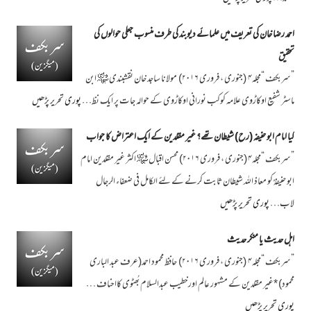
احمد رضا خان کی تعریف میں علمائے دیوبند کی طرف منسوب جعلی حوالوں کی
تحقیق
”سربکف “مجلہ۴ (جنوری ، فروری ۲۰۱۶) مولانا ساجد خان نقشبندی ﷾ ابن
ماسٹر شفیع اوکاڑوی علامہ کوکب نورانی اوکاڑوی کے حوالہ جات پر ایک نظ…
پوری تحریر پڑھیں
کیا امام ابو حنیفہ (رح) شیطان تھے؟ غیر مقلدین کے ایک اعتراض کا جواب
”سربکف “مجلہ۴ (جنوری ، فروری ۲۰۱۶) محسن اقبال ﷾ اکثر غیر مقلدین امام
ابو حنیفہؒ کو معاذ اللہ شیطان ثابت کرنے کے لئے الكامل في ضعفاء الرجال
لاب…
پوری تحریر پڑھیں
اہل حدیث یا منکر حدیث
”سربکف “مجلہ۴ (جنوری ، فروری ۲۰۱۶) حافظ محمود احمد(عرف عبد الباری
محمود) *غیر مقلدین کے مشہور عالم اورخطیب عبدالسلام بُھٹوی کااحناف …
پوری تحریر پڑھیں