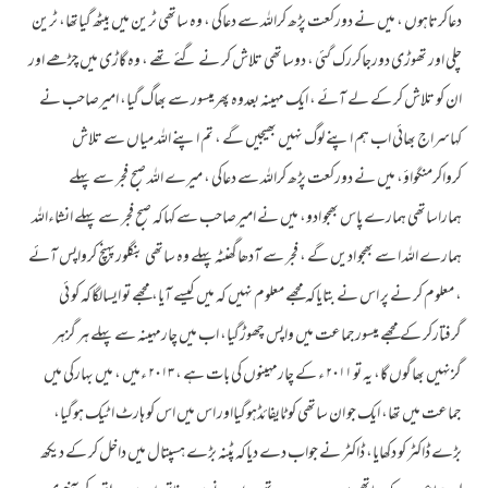
دعاکرتاہوں ، میں نے دورکعت پڑھ کراللہ سے دعاکی ، وہ ساتھی ٹرین میں بیٹھ گیاتھا، ٹرین
چلی اور تھوڑی دورجاکررک گئی ، دوساتھی تلاش کر نے گئے تھے ، وہ گاڑی میں چڑھے اور
ان کو تلاش کر کے لے آئے ، ایک مہینہ بعدوہ پھرمیسور سے بھاگ گیا، امیرصاحب نے
کہاسراج بھائی اب ہم اپنے لوگ نہیں بھیجیں گے ، تم اپنے اللہ میاں سے تلاش
کرواکرمنگواؤ، میں نے دورکعت پڑھ کراللہ سے دعاکی ، میرے اللہ صبح فجر سے پہلے
ہماراساتھی ہمارے پاس بھجو ادو، میں نے امیرصاحب سے کہاکہ صبح فجر سے پہلے انشاءاللہ
ہمارے اللہ ا سے بھجو ادیں گے ، فجر سے آدھاگھنٹہ پہلے وہ ساتھی بنگلورپہنچ کرواپس آئے
، معلوم کر نے پر اس نے بتایاکہ مجھے معلوم نہیں کہ میں کیسے آیا، مجھے تو ایسالگاکہ کو ئی
گرفتارکر کے مجھے میسورجماعت میں واپس چھوڑگیا، اب میں چارمہینہ سے پہلے ہر گزہر
گزنہیں بھاگوں گا، یہ تو ۲۰۱۱ ء کے چارمہینوں کی بات ہے ، ۲۰۱۳ ءمیں ، میں بہارکی میں
جماعت میں تھا، ایک جو ان ساتھی کو ٹایفائڈہوگیااور اس میں اس کو ہارٹ اٹیک ہوگیا،
بڑے ڈاکٹر کو دکھایا، ڈاکٹر نے جواب دے دیاکہ پٹنہ بڑے ہسپتال میں داخل کر کے دیکھ