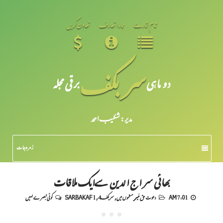
تمام شمارے
ہمارا تعارف
تعاون کریں
سر بکف
دو ماہی
برقی مجلہ
مدیر: شکیبـ احمد
زمرہ جات
بھائی سراج الدین سےایک ملاقات
7:01 AM
دعوت حق غیر مسلموں میں
,
سربکف4
,
SARBAKAF 1
کوئی تبصرے نہیں