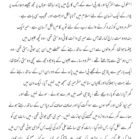
اسکو ل سے انٹرکیا اور پھربی اے کے جس کالج میں پڑھ رہاتھا، وہاں پر مجھ جیسے دھارمک پر
یوار کے ایک انسان کے لئے اسلام میں آنابالکل ادبھت اور عجیب سی بات ہے ،
مگرمردوں کو زندہ کر نے والے رب کے لئے تو یہ کا م بالکل آسان ہے ، میراایک
ہندودوست راج کمارتھاجس سے میری دانت کا ٹی دوستی تھی ، وہ کچھ عیبوں میں
پھنساہواتھا، گھروالوں سے اس کے ساتھ رہنے کے سلسلے میں اَ ن بن ہوتی رہتی تھی ، وہ
اس دوستی سے چڑھتے تھے ، مگروہ سارے عیبوں کے باوجو دمجھ سے سچی دوستی رکھتاتھا،
ایک بارمیرے پتاجی نے مجھے بی اے میں پڑھ نے کے دوران اس کے ساتھ رہنے کے
لئے بہت برابھلاکہااور گالیاں سنائیں مگرمیری سمجھ میں نہیں آیا۔ایک دن میں
گھرآیارات کو بارہ بجے تھے ، پتاجی غصہ میں بھرے ہوئے ، سوئے نہیں تھے اور
میراچانٹوں اور گھوسوں سے سواگت کیا اور صاف صاف کہہ دیااس کے ساتھ رہتے ہوئے
ہمارے گھر کے دروازہ میں گھسنے کی اجازت نہیں ، میری بھی جو انی تھی ، میں رات ہی کو
گھر سے نکل گیا، بس اڈہ گیا، رات کو ہی سامنے علی گڑھ کی ایک بس کھڑی ہوئی تھی اس میں