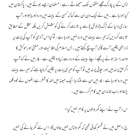
ایس کے پر چارک مجھے ہفتو ں تک سمجھاتے رہے ، مسلمان ایسے ہوتے ہیں ، پاکستان میں
کیا ہورہا ہے ۔میں نے ایک دن ان سے کہاکہ کسی کے پیٹ میں دردہورہاہواور آپ
ساری دنیا کے ترک (دلائل ) سے یہ ثابت کر نے کی کو شش کریں بلکہ عقل کے مطابق
ثابت کردیں کہ تیرے پیٹ میں دردنہیں ہورہا ہے ، تو کیا اس آدمی کو آپ کی بات پر
ذرابھی یقین آے گاکہ آپ سچ کہتے ہیں ۔بس اسلام کی حقانیت اور مکتی اور موکش کا
واحدراستہ ہو نے پر مجھے اپنے پیٹ کے درد سے زیادہ یقین ہے ، پھرمیں نے کہاآپ
اگرحق پسندہیں اور سچائی پسندہیں تو آپ کو میری بات پر یقین کرناچاہئے کہ میرے پیٹ
میں دردہورہا ہے ، پھرمیں ان سے ملتارہا، ایک مہینہ میں اللہ کا شکر ہے انھوں نے خودکلمہ
پڑھااور اب خاندان میں کا م کرر ہے ہیں ۔
س:آپ نے اپنے گھروالوں پر کا م نہیں کیا ؟
ج:اصل میں نے قسم کھائی تھی کہ گھرواپس نہیں جاؤں گا، اس لئے گھرجا نے کی نہیں