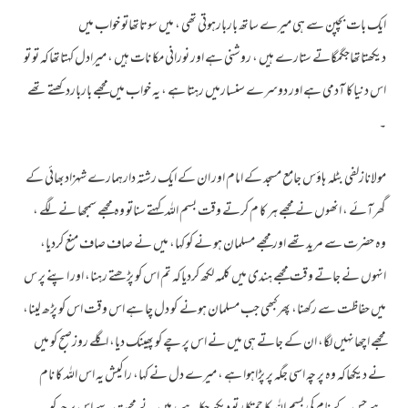
ایک بات بچپن سے ہی میرے ساتھ باربارہوتی تھی ، میں سوتاتھاتو خواب میں
دیکھتاتھاجگمگاتے ستارے ہیں ، روشنی ہے اور نورانی مکا نات ہیں ، میرادل کہتاتھاکہ تو تو
اس دنیاکا آدمی ہے اور دوسرے سنسارمیں رہتا ہے ، یہ خواب میں مجھے بارباردکھتے تھے
۔
مولانازلفی بٹلہ ہاؤس جامع مسجد کے امام اور ان کے ایک رشتہ دارہمارے شہزادبھائی کے
گھرآئے ، انھوں نے مجھے ہر کا م کرتے وقت بسم اللہ کہتے سناتو وہ مجھے سمجھا نے لگے ،
وہ حضرت سے مریدتھے اور مجھے مسلمان ہو نے کو کہا، میں نے صاف صاف منع کردیا،
انہوں نے جاتے وقت مجھے ہندی میں کلمہ لکھ کردیاکہ تم اس کو پڑھتے رہنا، اور اپنے پر س
میں حفاظت سے رکھنا، پھرکبھی جب مسلمان ہونے کو دل چا ہے اس وقت اس کو پڑھ لینا،
مجھے اچھانہیں لگا، ان کے جاتے ہی میں نے اس پر چے کو پھینک دیا، اگلے روزصبح کو میں
نے دیکھاکہ وہ پر چہ اسی جگہ پر پڑاہوا ہے ، میرے دل نے کہا، راکیش یہ اس اللہ کا نام