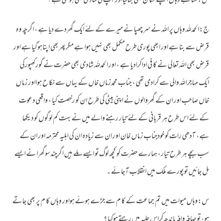
س:سنا ہے وہاں اپنے مکا ن بھی بنالیااور آپ کی شادی بھی ہوگئی ہے ؟
ج:الحمدللہ وہاں پر اللہ نے سرچھپا نے میرے کے لئے ایک گھردے دیا ہے ، اگرچہ وہ
قرض سے بنا ہے اور ابھی پوری طرح مکمل بھی نہیں ہوا ہے مگرپھربھی اپناہوگیا ہے اور
قرض بھی اللہ تعالی نے کا فی اداکرادیا ہے ، اور الحمدللہ شادی بھی حضرت نے گورکھپورکی
ایک مہاجراللہ والی سے کرادی تھی ، جناب محمدزماں خاں کے یہاں سے نکا ح ہوااور زماں
خاں صاحب اور ان کے گھروالوں نے اپنی بیٹی کی طرح ان کو رخصت کیا ، واقعی دعوت
کے لئے اس طرح ہر قربانی کے لئے تیار رہنے والے میں نے بہت کم لوگوں کو دیکھا
ہے، آدھی رات کو خودجناب زماں خان اور ان سے زیادہ ان کی اہلیہ محترمہ اور ان کے
سب بچے ہر طرح تیار، ہمارے حضرت کو کچھ لوگ تو ایسے ملے ہیں اگرچندسوگھرا نے ایسے
مل جائیں تو پورے ملک میں انقلاب آجائے ۔
س:وہاں میوات میں تم جماعت کے کا م سے جڑے ہوئے ہواور وہاں کا م پر بھی جاتے
ہو، تو صافہ وافہ باندھ کراس حلیہ میں رہتے ہوکیا ؟