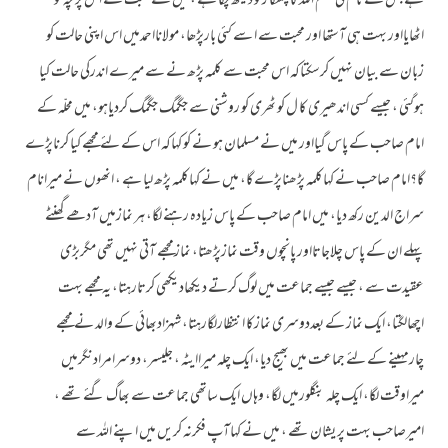
ہے جس کے نام کی بسم اللہ کا چمتکا رتو دیکھ چکا ہے ، میں نے محبت سے اس پر چہ کو
اٹھایااور بہت ہی آستھا اور محبت سے ا سے کئی بارپڑھا، مولانااحمدمیں اس اپنی حالت کو
زبان سے بیان نہیں کرسکتاکہ اس محبت سے کلمہ پڑھ نے سے میرے اندرکی حالت کیا
ہوگئی ، جیسے کسی اندھیری کا ل کو ٹھری کو روشنی سے جگمگ جگمگ کردیاہو، میں محلّہ کے
امام صاحب کے پاس گیااور میں نے مسلمان ہو نے کو کہاکہ اس کے لئے مجھے کیا کرناپڑے
گا؟امام صاحب نے کہاکلمہ پڑھناپڑے گا، میں نے کہاکلمہ پڑھ لیا ہے ، انھوں نے میرانام
سراج الدین رکھ دیا، میں امام صاحب کے پاس زیادہ رہنے لگا، ہر نمازمیں آدھے گھنٹے
پہلے ان کے پاس چلاجاتااور پانچوں وقت نمازپڑھتا، نمازمجھے آتی نہیں تھی مگربڑی
عقیدت سے ، جیسے جیسے جماعت میں لوگ کرتے دیکھادیکھی کرتارہتا، یہ مجھے بہت
اچھالگتا، ایک نماز کے بعددوسری نمازکا انتظارلگارہتا، شہزادبھائی کے والد نے مجھے
چارمہینے کے لئے جماعت میں بھیج دیا، ایک چلہ میراایٹہ ، جلیسر، دوسرامرادنگرمیں
میراوقت لگا، ایک چلہ بنگلورمیں لگا، وہاں ایک ساتھی جماعت سے بھاگ گئے تھے ،
امیرصاحب بہت پر یشان تھے ، میں نے کہاآپ فکرنہ کریں میں اپنے اللہ سے