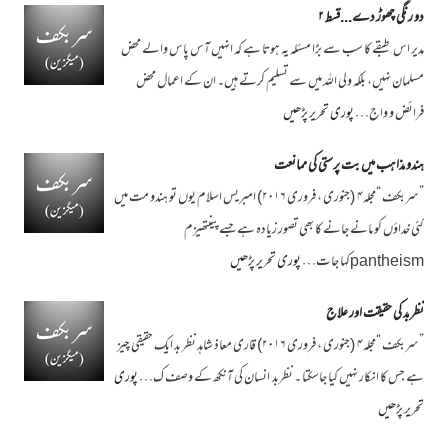
دو رنگی چھوڑ دے...قسط ۲
مدیر اس طبقے کا سب سے بڑا مسئلہ یہ ہوتا ہے کہ انہیں آس پاس والے محض
مسلمان نہیں، بلکہ ولی اللہ میں سے تسلیم کرتے ہیں۔ ان کے اعمال محض
فرائض و واج…
پوری تحریر پڑھیں
ہندو مذاہب میں بت پرستی کی ممانعت
”سربکف “مجلہ۴ (جنوری ، فروری ۲۰۱۶) امبریس اسلام یوں تو ہندو مت میں
کئی خداؤں کو مانے جانے کا بھی تصور زیادہ ہے جسے پینتھیزم
pantheismکہا جات…
پوری تحریر پڑھیں
نظربد کی حقیقت اور علاج
”سربکف “مجلہ۴ (جنوری ، فروری ۲۰۱۶) قاری معاذ شاہد نظر بد ایک حقیقی چیز
ہے جس کا انکار نہیں کیا جاسکتا ۔ نظربد انسان کی آنکھ کے وصف ک…
پوری
تحریر پڑھیں