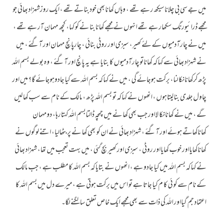
میں جے سی بی چلاناسیکھ ر ہے تھے ، وہاں کھانابھی خودبناتے تھے ، ایک روزشہزادبھائی جو
مجھے ڈرائیورنگ سکھار ہے تھے انہوں نے مجھے کھانابنا نے کو کہا، کچھ مہمان آر ہے تھے ،
میں نے چارآدمیوں کے لئے کھیر، سبزی اور روٹی بنائی ، چارپانچ مہمان اور آگئے ، میں
نے شہزادبھائی سے کہاکہ کھاناتو چارآدمیوں کا بنایا ہے یہ پانچ اور آگئے ، وہ بولے بسم اللہ
پڑھ کرکھانانکا لنا، برکت ہوجائے گی ، میں نے کہاکہ بسم اللہ سے کیا جادوہوجائے گا؟میں اور
چاول جلدی بنالیتاہوں ، انھوں نے کہاکہ تو بسم اللہ پڑھ ، مالک کے نام سے سب کھالیں
گے ، میں نے کھانانکا لااور جب بھی کھا نے میں چمچہ ڈالتابسم اللہ کہتارہا، دومہمان
کھاناکھاتے ہوئے اور آگئے ، شہزادبھائی نے ان کو بھی کھا نے پر بٹھالیا، اتنے لوگوں نے
کھاناکھایااور خوب کھایااور روٹی ، سبزی اور کھیر بچ گئی ، میں بہت تعجب میں تھا، شہزادبھائی
نے کہاکہ بسم اللہ میں کیا جادو ہے ، انھوں نے بتایاکہ بسم اللہ کا مطلب ہے ، جب مالک
کے نام سے کو ئی کا م کیا جاتا ہے تو اس میں برکت ہوتی ہے ، میرے دل میں بسم اللہ کا
اعتمادجم گیااور اللہ کی ذات سے بھی مجھے ایک خاص تعلق سالگنے لگا۔