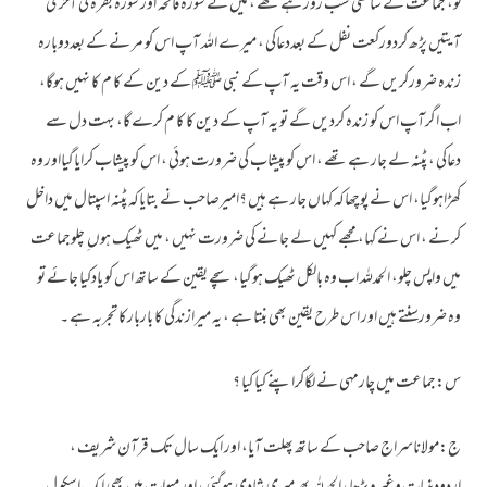
لو، جماعت کے ساتھی سب رور ہے تھے ، میں نے سورہ فاتحہ اور سورہ بقرہ کی آخری
آیتیں پڑھ کردورکعت نفل کے بعددعاکی ، میرے اللہ آپ اس کو مر نے کے بعددوبارہ
زندہ ضرورکریں گے ، اس وقت یہ آپ کے نبی ﷺ کے دین کے کا م کا نہیں ہوگا،
اب اگرآپ اس کو زندہ کردیں گے تو یہ آپ کے دین کا کا م کرے گا، بہت دل سے
دعاکی ، پٹنہ لے جار ہے تھے ، اس کو پیشاب کی ضرورت ہوئی ، اس کو پیشاب کرایاگیااور وہ
کھڑاہوگیا، اس نے پوچھاکہ کہاں جار ہے ہیں ؟امیرصاحب نے بتایاکہ پٹنہ اسپتال میں داخل
کر نے ، اس نے کہا، مجھے کہیں لے جا نے کی ضرورت نہیں ، میں ٹھیک ہوں ِ چلوجماعت
میں واپس چلو، الحمدللہ اب وہ بالکل ٹھیک ہوگیا، سچے یقین کے ساتھ اس کو یادکیا جائے تو
وہ ضرورسنتے ہیں اور اس طرح یقین بھی بنتا ہے ، یہ میرازندگی کا باربارکا تجربہ ہے ۔
س:جماعت میں چارمہی نے لگاکراپنے کیا کیا ؟
ج:مولاناسراج صاحب کے ساتھ پھلت آیا، اور ایک سال تک قرآن شریف ،