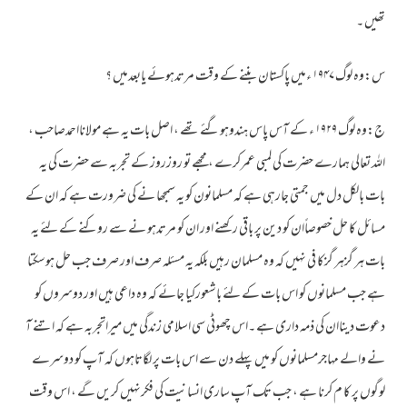
تھیں ۔
س:وہ لوگ ۱۹۴۷ ءمیں پاکستان بننے کے وقت مرتدہوئے یابعدمیں ؟
ج:وہ لوگ ۱۹۲۹ ء کے آس پاس ہندوہوگئے تھے ، اصل بات یہ ہے مولانااحمدصاحب ،
اللہ تعالی ہمارے حضرت کی لمبی عمرکرے ، مجھے تو روزروز کے تجربہ سے حضرت کی یہ
بات بالکل دل میں جمتی جارہی ہے کہ مسلمانون کو یہ سمجھا نے کی ضرورت ہے کہ ان کے
مسائل کا حل خصوصاًان کو دین پر باقی رکھنے اور ان کو مرتدہو نے سے روکنے کے لئے یہ
بات ہر گزہر گزکا فی نہیں کہ وہ مسلمان رہیں بلکہ یہ مسئلہ صرف اور صرف جب حل ہوسکتا
ہے جب مسلمانوں کو اس بات کے لئے باشعورکیا جائے کہ وہ داعی ہیں اور دوسروں کو
دعوت دیناان کی ذمہ داری ہے ۔اس چھوٹی سی اسلامی زندگی میں میراتجربہ ہے کہ اتنے آ
نے والے مہاجرمسلمانوں کو میں پہلے دن سے اس بات پر لگاتاہوں کہ آپ کو دوسرے
لوگوں پر کا م کرنا ہے ، جب تک آپ ساری انسانیت کی فکرنہیں کریں گے ، اس وقت