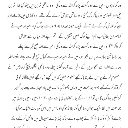
دعاکرتاہوں ، میں نے دورکعت پڑھ کراللہ سے دعاکی ، وہ ساتھی ٹرین میں بیٹھ گیاتھا، ٹرین
چلی اور تھوڑی دورجاکررک گئی ، دوساتھی تلاش کر نے گئے تھے ، وہ گاڑی میں چڑھے اور
ان کو تلاش کر کے لے آئے ، ایک مہینہ بعدوہ پھرمیسور سے بھاگ گیا، امیرصاحب نے
کہاسراج بھائی اب ہم اپنے لوگ نہیں بھیجیں گے ، تم اپنے اللہ میاں سے تلاش
کرواکرمنگواؤ، میں نے دورکعت پڑھ کراللہ سے دعاکی ، میرے اللہ صبح فجر سے پہلے
ہماراساتھی ہمارے پاس بھجو ادو، میں نے امیرصاحب سے کہاکہ صبح فجر سے پہلے انشاءاللہ
ہمارے اللہ ا سے بھجو ادیں گے ، فجر سے آدھاگھنٹہ پہلے وہ ساتھی بنگلورپہنچ کرواپس آئے
، معلوم کر نے پر اس نے بتایاکہ مجھے معلوم نہیں کہ میں کیسے آیا، مجھے تو ایسالگاکہ کو ئی
گرفتارکر کے مجھے میسورجماعت میں واپس چھوڑگیا، اب میں چارمہینہ سے پہلے ہر گزہر
گزنہیں بھاگوں گا، یہ تو ۲۰۱۱ ء کے چارمہینوں کی بات ہے ، ۲۰۱۳ ءمیں ، میں بہارکی میں
جماعت میں تھا، ایک جو ان ساتھی کو ٹایفائڈہوگیااور اس میں اس کو ہارٹ اٹیک ہوگیا،
بڑے ڈاکٹر کو دکھایا، ڈاکٹر نے جواب دے دیاکہ پٹنہ بڑے ہسپتال میں داخل کر کے دیکھ