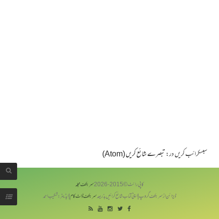
سبسکرائب کریں در:
تبصرے شائع کریں (Atom)
کاپی رائٹ © 2015-
2026
سربکف مجلہ
ڈیزائن از سر بکف گروپ | اپنی کتاب شائع کرائیں بذریعہ
سربکف ڈاٹ کام
| ایڈیٹر: شکیب احمد