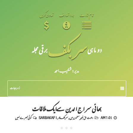
تمام شمارے
ہمارا تعارف
تعاون کریں
سر بکف
دو ماہی
برقی مجلہ
مدیر: شکیبـ احمد
زمرہ جات
بھائی سراج الدین سےایک ملاقات
7:01 AM
دعوت حق غیر مسلموں میں
,
سربکف4
,
SARBAKAF 1
کوئی تبصرے نہیں