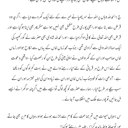
س:سنا ہے وہاں اپنے مکا ن بھی بنالیااور آپ کی شادی بھی ہوگئی ہے ؟
ج:الحمدللہ وہاں پر اللہ نے سرچھپا نے میرے کے لئے ایک گھردے دیا ہے ، اگرچہ وہ
قرض سے بنا ہے اور ابھی پوری طرح مکمل بھی نہیں ہوا ہے مگرپھربھی اپناہوگیا ہے اور
قرض بھی اللہ تعالی نے کا فی اداکرادیا ہے ، اور الحمدللہ شادی بھی حضرت نے گورکھپورکی
ایک مہاجراللہ والی سے کرادی تھی ، جناب محمدزماں خاں کے یہاں سے نکا ح ہوااور زماں
خاں صاحب اور ان کے گھروالوں نے اپنی بیٹی کی طرح ان کو رخصت کیا ، واقعی دعوت
کے لئے اس طرح ہر قربانی کے لئے تیار رہنے والے میں نے بہت کم لوگوں کو دیکھا
ہے، آدھی رات کو خودجناب زماں خان اور ان سے زیادہ ان کی اہلیہ محترمہ اور ان کے
سب بچے ہر طرح تیار، ہمارے حضرت کو کچھ لوگ تو ایسے ملے ہیں اگرچندسوگھرا نے ایسے
مل جائیں تو پورے ملک میں انقلاب آجائے ۔
س:وہاں میوات میں تم جماعت کے کا م سے جڑے ہوئے ہواور وہاں کا م پر بھی جاتے
ہو، تو صافہ وافہ باندھ کراس حلیہ میں رہتے ہوکیا ؟