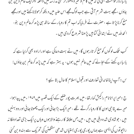
بارباردرخواست بھی کی کہ میں کا م وغیرہ چھوڑکرکسی مدرسہ میں داخلہ لیکرایک عالم دین بن
جاؤں ، مجھے بہت شرم آتی ہے جب لوگ مجھے اس حلیہ میں دیکھ کرمولاناکہتے ہیں اور مجھے
منع کرناپڑتا ہے ، حضرت نے فرمایاکہ اب تم کا روبار کے ساتھ ہی پڑھ کرعالم دین بنو،
الحمدللہ میں نے ابتدائی کتابیں پڑھناشروع کردی ہیں ۔
کب تلک لوگوں کو منع کرتارہوں گا، میں نے بہت دعاکی ہے اور ارادہ بھی کرلیا ہے کہ
بارباریہ کہنے کے بجائے کہ میں عالم نہیں ہوں، یہ بہتر ہے کہ میں پڑھ کرعالم بن جاؤں!
س:آپ اپناخاندانی تعارف اور قبول اسلام کا حال بتائیے ؟
ج:میراپر انانام راکیش کمارتھا، میں بھرت پورضلع کے ایک قصبہ میں ۱۹۷۹ ءمیں پیداہوا،
میرے پتاجی اون کا کا روبارکرتے تھے ، میراایک بڑابھائی اور ایک چھوٹابھائی اور دوبہنیں
ہیں ، جو شادی شدہ دہلی میں ہیں ، میں جس علاقہ کا رہنے والاہوں وہاں پر ایک بڑی تعدادملکا نہ
راجپوتو ں کی ایسی ہے جہاں پوری پوری بستیاں شدھی سنگھٹن کی تحریک سے ہندوبن گئی