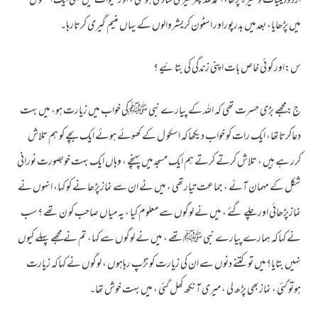
اردودینیات وغیرہ پڑھا، الحمدللہ پھرمیری شادی ہوگئی ، اور میوات میں بھی ایک اسکو ل
میں پڑھایا، بعدمیں بدرپوراور اسٹون کریشروالوں کے یہاں منیم گیری کرتارہا۔
س:اور کو ئی خاص بات اپنی زندگی کی بتائیے ؟
ج:مجھے بڑی حسرت تھی کہ اللہ کے پیارے نبی ﷺکی خواب میں زیارت ہو، میں بہت
دعاکرتاتھا، ایک رات کو خواب دیکھاکہ اسکو ل کے کھوئے ہوئے ایک بچے کو ہم تلاش
کرر ہے ہیں ، تلاش کرتے کرتے ہم ایک مسجدمیں پہنچے ، وہاں ایک بہت خوبصورت نورانی
شکل کے مہمان آئے ، جماعت تیارتھی ، میں نے ان سے نمازپڑھا نے کو کہا، انہوں نے
نمازپڑھائی اور چلے گئے ، میں نے لوگوں سے معلوم کیا ، یہ میاں صاحب کو ن تھے ؟سب
نے کہاکہ ہمارے پیارے نبی ﷺتھے ، میں نے لوگوں سے کہا، تم نے مجھے پہلے کیوں
نہیں بتایا؟میں تو کتنے دنوں سے ان کی زیارت کو تڑپ رہاہوں ، لوگوں نے کہاکہ زیارت
ہوتو گئی ، نمازبھی پڑھ لی ، میری آنکھ کھل گئی ، میں بہت خوش تھا۔