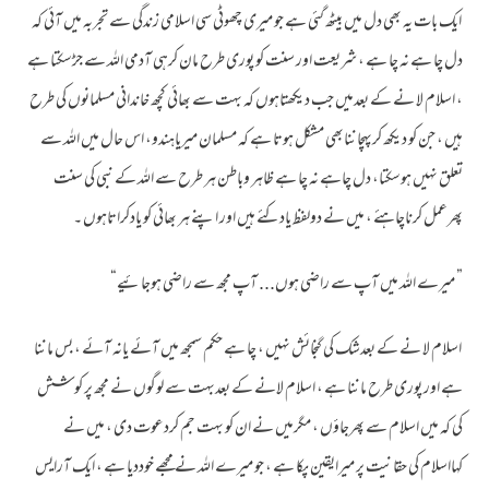
ایک بات یہ بھی دل میں بیٹھ گئی ہے جو میری چھوٹی سی اسلامی زندگی سے تجربہ میں آئی کہ
دل چا ہے نہ چا ہے ، شریعت اور سنت کو پوری طرح مان کرہی آدمی اللہ سے جڑسکتا ہے
، اسلام لا نے کے بعدمیں جب دیکھتاہوں کہ بہت سے بھائی کچھ خاندانی مسلمانوں کی طرح
ہیں ، جن کو دیکھ کرپہچاننابھی مشکل ہوتا ہے کہ مسلمان میریاہندو، اس حال میں اللہ سے
تعلق نہیں ہوسکتا، دل چاہے نہ چا ہے ظاہر وباطن ہر طرح سے اللہ کے نبی کی سنت
پھرعمل کرناچاہئے ، میں نے دولفظ یادکئے ہیں اور اپنے ہر بھائی کو یادکراتاہوں ۔
” میرے اللہ میں آپ سے راضی ہوں... آپ مجھ سے راضی ہوجائیے“
اسلام لا نے کے بعدشک کی گنجائش نہیں ، چا ہے حکم سمجھ میں آئے یانہ آئے ، بس ماننا
ہے اور پوری طرح ماننا ہے ، اسلام لانے کے بعدبہت سے لوگوں نے مجھ پر کو شش
کی کہ میں اسلام سے پھرجاؤں ، مگرمیں نے ان کو بہت جم کردعوت دی ، میں نے
کہااسلام کی حقانیت پر میرایقین پکا ہے ، جو میرے اللہ نے مجھے خوددیا ہے ، ایک آرایس