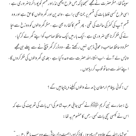
سوچتاتھا، مگرحضرت نے مجھے سمجھایاکہ جس طرح اچھی نذراور قسم کو پوراکرناضروری ہے ،
اسی طرح کسی غلط بات کی قسم پر جمنابھی برا ہے ، والدین اور گھروالوں کا حق ہے اور وہ
قسم آپ کی کفرکی حالت کی تھی ، پھرقسم کا کفارہ بھی ہے ، مگرگھروالوں کو دوزخ سے بچا
نے کی فکرکرنابھی ضروری ہے ، ایک بارمیں ایک حافظ صاحب کو اپنے گھرلے کرگیا،
مگروہ حافظ صاحب دعوتی ذہن نہیں رکھتے تھے ، وہ ڈرکرگھرپہنچ نے سے پہلے ہی مجھے
واپس لے آئے ، اب انشاءاللہ حضرت سے وعدہ کیا ہے ، جلدی گھروالوں کی فکرکروں گا،
اپنے اللہ سے دعاتو خوب کررہاہوں ۔
س: کو ئی پیغام ارمغان پڑھ نے والوں کیلئے دیناچاہیں گے ؟
ج:ہمارے نبی کریم ﷺ نے کسی جاہلی عرب شاعرکی اس بات کی تعریف کی ہے کہ
اس نے کیسی سچی بات کہی ، جس کا مفہوم یہ تھا:
”ہوشیار!اللہ کے علاوہ جن چیزوں کا ذکراور اہمیت دی جاتی ہے وہ سب باطل ہیں ۔ “