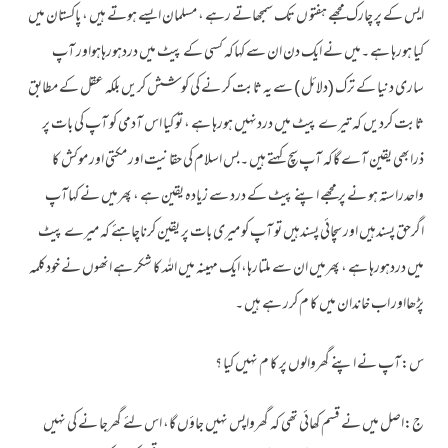
ایس کے پر چارک مجھے ہفتو ں تک سمجھاتے رہے ، مسلمان ایسے ہوتے ہیں ، پاکستان میں
کیا ہورہا ہے ۔میں نے ایک دن ان سے کہاکہ کسی کے پیٹ میں دردہورہاہواور آپ
ساری دنیا کے ترک (دلائل ) سے یہ ثابت کر نے کی کو شش کریں بلکہ عقل کے مطابق
ثابت کردیں کہ تیرے پیٹ میں دردنہیں ہورہا ہے ، تو کیا اس آدمی کو آپ کی بات پر
ذرابھی یقین آے گاکہ آپ سچ کہتے ہیں ۔بس اسلام کی حقانیت اور مکتی اور موکش کا
واحدراستہ ہو نے پر مجھے اپنے پیٹ کے درد سے زیادہ یقین ہے ، پھرمیں نے کہاآپ
اگرحق پسندہیں اور سچائی پسندہیں تو آپ کو میری بات پر یقین کرناچاہئے کہ میرے پیٹ
میں دردہورہا ہے ، پھرمیں ان سے ملتارہا، ایک مہینہ میں اللہ کا شکر ہے انھوں نے خودکلمہ
پڑھااور اب خاندان میں کا م کرر ہے ہیں ۔
س:آپ نے اپنے گھروالوں پر کا م نہیں کیا ؟
ج:اصل میں نے قسم کھائی تھی کہ گھرواپس نہیں جاؤں گا، اس لئے گھرجا نے کی نہیں