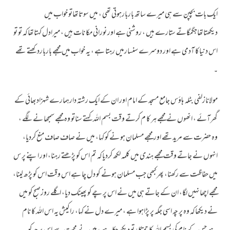
ایک بات بچپن سے ہی میرے ساتھ باربارہوتی تھی ، میں سوتاتھاتو خواب میں
دیکھتاتھاجگمگاتے ستارے ہیں ، روشنی ہے اور نورانی مکا نات ہیں ، میرادل کہتاتھاکہ تو تو
اس دنیاکا آدمی ہے اور دوسرے سنسارمیں رہتا ہے ، یہ خواب میں مجھے بارباردکھتے تھے
۔
مولانازلفی بٹلہ ہاؤس جامع مسجد کے امام اور ان کے ایک رشتہ دارہمارے شہزادبھائی کے
گھرآئے ، انھوں نے مجھے ہر کا م کرتے وقت بسم اللہ کہتے سناتو وہ مجھے سمجھا نے لگے ،
وہ حضرت سے مریدتھے اور مجھے مسلمان ہو نے کو کہا، میں نے صاف صاف منع کردیا،
انہوں نے جاتے وقت مجھے ہندی میں کلمہ لکھ کردیاکہ تم اس کو پڑھتے رہنا، اور اپنے پر س
میں حفاظت سے رکھنا، پھرکبھی جب مسلمان ہونے کو دل چا ہے اس وقت اس کو پڑھ لینا،
مجھے اچھانہیں لگا، ان کے جاتے ہی میں نے اس پر چے کو پھینک دیا، اگلے روزصبح کو میں
نے دیکھاکہ وہ پر چہ اسی جگہ پر پڑاہوا ہے ، میرے دل نے کہا، راکیش یہ اس اللہ کا نام