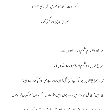
”سربکف “مجلہ۴ (جنوری ، فروری ۲۰۱۶)
سراج الدین / راکیش کمار
احمد اوّاہ: السلام علیکم و رحمۃ اللہ و برکا تہ
سراج الدین :وعلیکم السلام و رحمۃ اللہ و برکا تہ
س: سراج الدین بھائی آپ آج کل کہاں رہ ر ہے میراور کیا کرر ہے ہیں ؟
ج:میں آج کل میوات میں رہ رہاہوں ، میں پتھروالوں کے یہاں منیم گیری کررہاہوں ۔