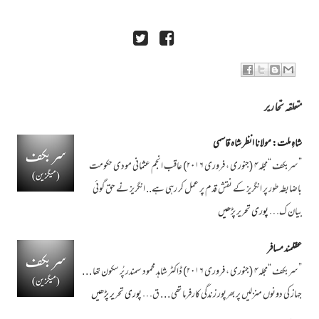
متعلقہ تحاریر
شاہِ ملت: مولانا انظر شاہ قاسمی
”سربکف “مجلہ۴ (جنوری ، فروری ۲۰۱۶) عاقب انجم عثمانی مودی حکومت
باضابطہ طور پر انگریز کے نقش قدم پر عمل کر رہی ہے.. انگریز نے حق گوئی
بیان ک…
پوری تحریر پڑھیں
عقلمند مسافر
”سربکف “مجلہ۴ (جنوری ، فروری ۲۰۱۶) ڈاکٹر شاہد محمود سمندر پُر سکون تھا . . .
جہاز کی دونوں منزلیں پر بھرپور زندگی کارفرما تھی . . . ق…
پوری تحریر پڑھیں