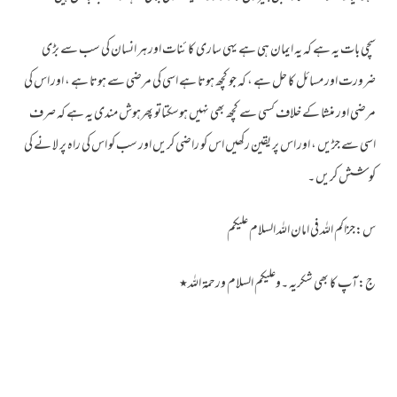
سچی بات یہ ہے کہ یہ ایمان ہی ہے یہی ساری کا ئنات اور ہر انسان کی سب سے بڑی
ضرورت اور مسائل کا حل ہے ، کہ جو کچھ ہوتا ہے اسی کی مرضی سے ہوتا ہے ، اور اس کی
مرضی اور منشا کے خلاف کسی سے کچھ بھی نہیں ہوسکتاتو پھرہوش مندی یہ ہے کہ صرف
اسی سے جڑیں ، اور اس پر یقین رکھیں اس کو راضی کریں اور سب کو اس کی راہ پر لا نے کی
کو شش کریں ۔
س:جزاکم اللہ فی امان اللہ السلام علیکم
ج:آپ کا بھی شکریہ ۔وعلیکم السلام ورحمۃ اللہ٭