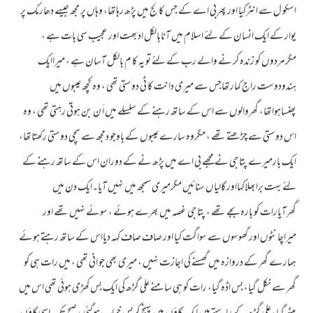
اسکو ل سے انٹرکیا اور پھربی اے کے جس کالج میں پڑھ رہاتھا، وہاں پر مجھ جیسے دھارمک پر
یوار کے ایک انسان کے لئے اسلام میں آنابالکل ادبھت اور عجیب سی بات ہے ،
مگرمردوں کو زندہ کر نے والے رب کے لئے تو یہ کا م بالکل آسان ہے ، میراایک
ہندودوست راج کمارتھاجس سے میری دانت کا ٹی دوستی تھی ، وہ کچھ عیبوں میں
پھنساہواتھا، گھروالوں سے اس کے ساتھ رہنے کے سلسلے میں اَ ن بن ہوتی رہتی تھی ، وہ
اس دوستی سے چڑھتے تھے ، مگروہ سارے عیبوں کے باوجو دمجھ سے سچی دوستی رکھتاتھا،
ایک بارمیرے پتاجی نے مجھے بی اے میں پڑھ نے کے دوران اس کے ساتھ رہنے کے
لئے بہت برابھلاکہااور گالیاں سنائیں مگرمیری سمجھ میں نہیں آیا۔ایک دن میں
گھرآیارات کو بارہ بجے تھے ، پتاجی غصہ میں بھرے ہوئے ، سوئے نہیں تھے اور
میراچانٹوں اور گھوسوں سے سواگت کیا اور صاف صاف کہہ دیااس کے ساتھ رہتے ہوئے
ہمارے گھر کے دروازہ میں گھسنے کی اجازت نہیں ، میری بھی جو انی تھی ، میں رات ہی کو
گھر سے نکل گیا، بس اڈہ گیا، رات کو ہی سامنے علی گڑھ کی ایک بس کھڑی ہوئی تھی اس میں