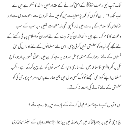
تک آپ نبی رحمت ﷺ کے امتی کہلا نے کے حقدارنہیں ، اللہ کا شکر ہے میں نے
اب تک ۳۹ ؍ان لوگوں کو کلمہ پڑھوایا ہے جن کو میں نے شروع سے دعوت دی ہے اور
ازخودان کو اسلام کے بارے میں نہ دلچسپی تھی نہ معلومات تھیں ، یہ سب کے سب
دعوت کا کام کرر ہے ہیں ، الحمدللہ ان کی تربیت کے لئے اور ان کو اسلام پر باقی رکھنے کے
لئے مجھے کچھ زیادہ کو شش نہیں کرنی پڑی ، اس لئے مسلمانوں کے لئے اور ان کی نئی
نسلوں کے لئے ارتداد کے مسئلہ کا حل صرف یہ ہے کہ ان میں دعوتی شعوربیدارہو، آج
کل یہ گھرواپسی کا معاملہ جس نے ساری دنیا کے مسلمانوں کو بے چین کررکھا ہے ، اگریہ
مسلمان اپنے کو داعی سمجھتے تو لوگ کسی حال میں بھی ہمارے پاس دھرم پر یورتن کی کو
شش کے لئے آ نے کی ہمت نہ کرتے ۔
س:تو ہاں آپ اپنے اسلام قبول کر نے کے بارے میں بتار ہے تھے ؟
ج:جی تو میں یہ بتارہاتھاکہ میں جس علاقہ میں پیداہوا، بڑاہوااور وہاں کے سینئرسیکنڈری