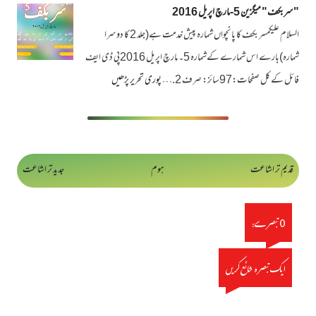
"سربکف" میگزین 5-مارچ اپریل 2016
السلام علیکمسر بکف کا پانچواں شمارہ پیش خدمت ہے(جلد 2 کا دوسرا
شمارہ)بارے اس شمارے کےشمارہ 5۔ مارچ اپریل 2016پی ڈی ایف
فائل کے کل صفحات:97سائز: صرف 2.…
پوری تحریر پڑھیں
قدیم تر اشاعت
ہوم
جدید تر اشاعت
0 تبصرے:
ایک تبصرہ شائع کریں