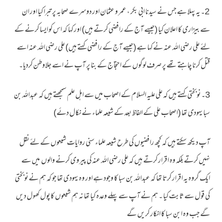
2۔ یہ پہلا ہے جس نے سیدنا ابی بکر ، عمر و عثمان اور دوسرے صحابہ پر تبرا کیا اور ان
سے بیزاری کا اعلان کیا (جیسے آج کے رافضی کرتے ہیں) اور کہا کہ اس کو ایسا کرنے کے
لئے علی رضی اللہ عنہ نے کہا ہے (جیسے آج کے رافضی کہتے ہیں) علی رضی اللہ عنہ اسے
قتل کرنا چاہتے تھے پر صرف لوگوں کے احتجاج کے بنا پر آپ نے اسے جلاوطن کردیا۔
3۔ نوبختی کہتے ہیں کہ علی علیہ السلام کے اصحاب میں سے اہل علم سمجھتے ہیں کہ عبداللہ بن
سبا یہودی تھا (اصحاب علی کے الفاظ بعد کے شیعہ علماء نے نکال دئے)
آپ دیکھ سکتے ہیں کہ کچھ رافضیوں کی طرح شیعہ علماء سنی روایات شیعوں کے لئے نقل
نہیں کرتے بلکہ وہ اقرار کرتے ہیں کہ علی رضی اللہ عنہ کی پیروی کرنے والوں میں سے
ایک گروہ یہ اقرار کرتا تھا کہ عبداللہ بن سبا کا وجود ہے اور وہ یہودی تھا جو کہ ہم نے نوبختی
کی قول سے ثابت کیا ۔ ہم نے آپ سے پہلے وعدہ کیا تھا نہ ہم شیعوں کا پول کھول دیں
گے جب وہ ابن سبا کا انکار کریں گے