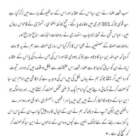
سب شیعہ علماء نے ابن سبا اس کے عقائد اور اس کے ساتھیوںکے بارے میں زکر کیا ہے
سید قومی جو کہ 301 ہجری میں وفات پاگئے ، شیخ طائفہ الطوسی ، تستری نے قاموس رجال
مین ، عباس قمی نے تحفہ الاحباب ، انصاری نے روضات الجنات ، ناسخ تاریخ اور
روضات الصفا کے مصنفین نے بھی اس کا زکر کیا اس ساری بحث سے ہم نے یہ ثابت
کردیا کہ عبداللہ بن سبا کا وجود ہے جو کہ یہودی تھا اور اس کی جس نے مدد کی یا اس کے عقائد
اپنائے ان کو سبائی کہا جاتا ہے علماء شیعہ اس حقیقت سے بلکل واقف ہیں کہ وہ ہر ثبوت
کو رد نہیں کر سکتے جو کہ ہم نے یہاں نقل کی ہیں اس کی وجہ یہ ہےکہ الکاشی مین امام ابن سبا
کو لعنت کرتے دکہائی دیتے ہیں کیا امام ایک فرضی شخص لعنت کر سکتے ہیں ۔ اور وہ لوگ جو
ابن سبا کے وجود کا انکار کرتے ہیں جن میں یاسر الخبیس ، العسکری ،الوائلی اور دوسرے
رافضی ہین لیکن آپ نے دیکہا کہ ہم نے ان کے خیال کا رد پیش کیا اب ان کے پاس اس
پر کہڑے رہنے کے لئے ٹانگ نہین ہے کیوں وہ ان کے اماموں نے ابن سبا کو لعنت کر
کہ کھنچ لی ہے۔٭