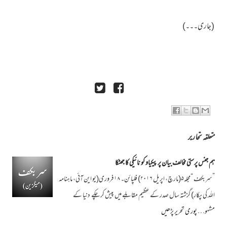
(جاری۔۔۔)
متعلقہ تحاریر
ہم جنس پرستی مخالف بیان پر پیکیاو کو نائیکی کا جھٹکا
”سربکف “مجلہ۵(مارچ، اپریل ۲۰۱۶) فلپائن۔ ۱۸ فروری(یو این آئی، ماہنامہ
اللہ کی پکار) گزشتہ سال صدر کے عظیم مقابلے میں پیش کر چکے دنیا کے
مشہو…
پوری تحریر پڑھیں