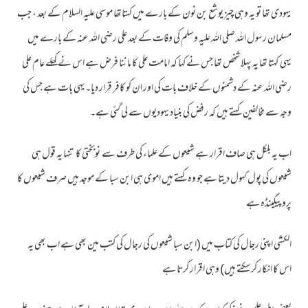
یہودی تھا تو یہ وہی چیز یوشع بن نون کے بارے میں کہتاتھا موسی علیہ السلام کے بعد ، جب
◄
▼
مسلمان رسول اللہ صلی اللہ علیہ وسلم کی وفات کے بعد علی رضی اللہ عنہ کے بارے میں
یہی کہتا تھا یہ پہلا شخص تھا جس نے کہا کہ امامت علی کا ماننا فرض ہے اس نے کھلے عام علی
رضی اللہ عنہ کے دشمنوں کے خلاف بات کی اور ان کو کافر قرار دیا۔یہی بات ہے جس کی
وجہ سے مخالفین کہتے ہیں کہ رفض کی بنیاد یہودیوں سے لی گئی ہے۔
اب یہ بلکل ہی صاف اقرار ہے شیعوں کے علماء کی طرف سے نوبختی کا تنہا یہ قول ہی
شیعوں کی پول کہول دیتا ہے جو وہ کہتے ہیں اموی ہی ابن سبا کے موجد ہیں صرف شیعوں کا
پروپیگینڈہ ہے
الکشی اپنی رجال کی کتاب میں (ابن سبا شیعوں کی رجال کی کتب مین بھی ہے اب بھی یہ
اس کا انکار کرسکتے ہیں) وہی اقرار کرتا ہے