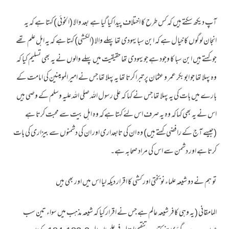
آپ دیکھ سکتے ہیں کہ کس طرح کا اختلاف پیدا کیا گیا ہے بعد والا (الخوئی ) کہتا ہے کہ یہ
انجان لوگوں کا خیال ہے کہ ابن سبا یہودی تھا پہلے والا (الکشی) کہتا ہے کہ یہ اہل علم تھے
جو کہتے ہیں ابن سبا کا وجود ہے جو یہودی تھا حقیقیت میں پہلے والوں نے یہ بھی تسلیم کیا کہ
وہ پہلا تھا جو ابوبکر عمر و عثمان پر تبرا کرتا تھا یہ پہلا تھا جس نے امیر المومینین کی امامت کے
بارے میں بات کی یہ پہلا تھا جس نے کہا کہ علی رسول اللہ صلی اللہ علیہ وسلم کے وصی ہیں
اس نے یہ بھی کہاکہ وہ یہ صرف اس لئے کہتا ہےکہ وہ اہل بیت سے محبت کرتا ہے
(جیسے آج کے رافضی کہتے ہیں) وہ ان کی تابعداری اور ان کی دشمنوں سے بیزاری کی بات
کرتا ہے اور دشمن سے اس کی مراد صحابہ ہے۔
تو ہم نے دو شیعہ علماء نوبختی اور کشی کا اقرار دیکہ لیا اس میں اور بھی ہیں
المامقانی ( یہ وہی کافر شیعہ عالم ہے جس نے اقرار کیا کہ شیعہ مذہب میں سواء تین سب