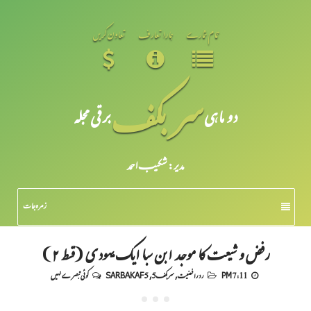
تمام شمارے
ہمارا تعارف
تعاون کریں
سر بکف
دو ماہی
برقی مجلہ
مدیر: شکیبـ احمد
زمرہ جات
رفض و شیعت کا موجد ابن سبا ایک یہودی (قسط ۲)
7:11 PM
رد رافضیت
,
سربکف5
,
SARBAKAF 5
کوئی تبصرے نہیں