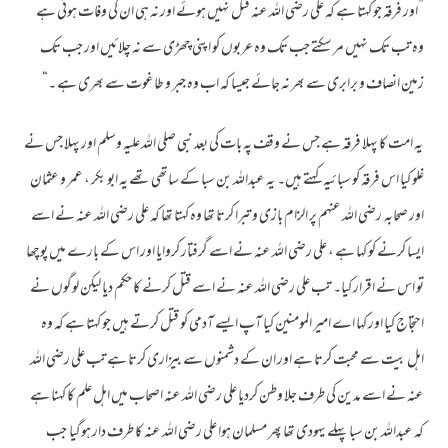
”اور فرقہ جو کہتا ہے کہ علی رضی اللہ عنہ قتل نہیں ہوئے اور نہ ہی ان کی وفات ہوئی ہے
وہ تب تک نہیں مر سکتے جب تک وہ عربوں کو اپنی چھڑی سے نہ چلائیں اور جب تک
زمین انصاف و برابری سے بھر نہ جائے جیسا کہ اب وہ جبر و طاغوت سے بھری ہے ۔“
یہ امت کا پہلا فرقہ ہے جس نے وقف پہ بات کی بعد نبی صلی اللہ علیہ وسلم اور پہلا جس نے
غلو کیا اس فرقہ کو سبائیہ کہتے ہیں۔ یہ عبداللہ بن سبا کے ساتھی تھے یہ ابو بکر ، عمر و عثمان
اور صحابہ رضی اللہ عنہم پر الزام بازی و تبرا کرتا تھا وہ کہتا تھا کہ علی رضی اللہ عنہ نے اسے
ایسا کرنے کو کہا ہے ، علی رضی اللہ عنہ نے اسے گرفتار کروایا اور اس کے بارے میں پوچھا
تو اس نے اقرار کیا۔ تب علی رضی اللہ عنہ نے اسے قتل کرنے کا حکم دیا لیکن لوگوں نے
احتجاج کیا اور کہا اے امیر المومنین کیا آپ ایسے آدمی کو قتل کرتے ہیں جو کہتا ہے کہ وہ
اہل بیت سے محبت کرتا ہے اور ان کے دشمنوں سے بیزاری کرتا ہے تب علی رضی اللہ
عنہ نے اسے مدین کی طرف جلا وطن کردیا علی رضی اللہ عنہ اصحاب میں اہل علم کا کہنا ہے
کہ عبداللہ بن سبا پہلے یہودی تھا پھر مسلمان ہوا علی رضی اللہ عنہ کا طرف دار ہوگیا جب