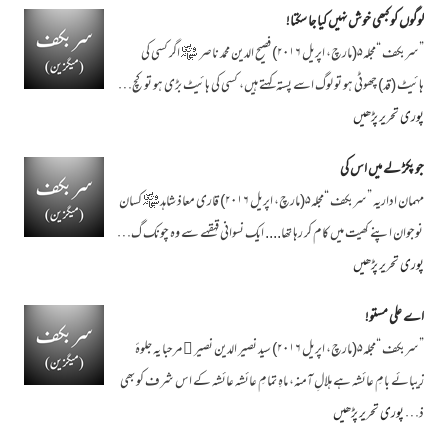
لوگوں کو کبھی خوش نہیں کیا جا سکتا!
”سربکف “مجلہ۵(مارچ، اپریل ۲۰۱۶) فصیح الدین محمد ناصر ﷾ اگر کسی کی
ہائیٹ (قد) چھوٹی ہو تو لوگ اسے پستہ کہتے ہیں، کسی کی ہائیٹ بڑی ہو تو کچ…
پوری تحریر پڑھیں
جو پکڑ لے میں اس کی
مہمان اداریہ ”سربکف “مجلہ۵(مارچ، اپریل ۲۰۱۶) قاری معاذ شاہد ﷾ کسان
نوجوان اپنے کھیت میں کام کر رہا تھا.... ایک نسوانی قہقہے سے وہ چونک گ…
پوری تحریر پڑھیں
اے علی مستو!
”سربکف “مجلہ۵(مارچ، اپریل ۲۰۱۶) سید نصیر الدین نصیر ﷫ مرحبا یہ جلوۂ
زیبائے بامِ عائشہ ہے ہلالِ آمنہ، ماہِ تمامِ عائشہ عائشہ کے اس شرف کو بھی
ذ…
پوری تحریر پڑھیں