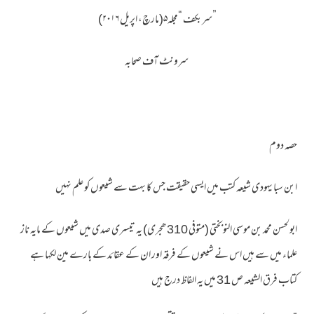
”سربکف “مجلہ۵(مارچ، اپریل ۲۰۱۶)
سرونٹ آف صحابہ
حصہ دوم
ابن سبا یہودی شیعہ کتب میں ایسی حقیقت جس کا بہت سے شیعوں کو علم نہیں
ابولحسن محمد بن موسی النوبختی (متوفی 310 ھجری) یہ تیسری صدی میں شیعوں کے مایہ ناز
علماء میں سے ہیں اس نے شیعوں کے فرقہ اور ان کے عقائد کے بارے مین لکہا ہے
کتاب فرق الشیعہ ص 31 میں یہ الفاظ درج ہیں