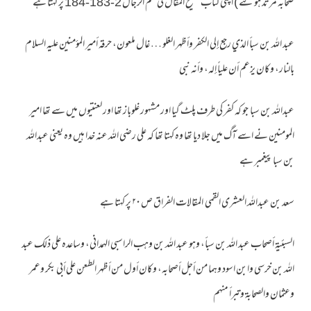
صحابہ مرتد ہوگئے ) اپنی کتاب تنقیح المقال فی علم الرجال 2-183-184 پر کہتا ہے
عبد الله بن سبأ الذي رجع إلى الكفر وأظهر الغلو … غال ملعون، حرقه أمير المؤمنين عليه السلام
بالنار، وكان يزعم أن علياً إله، وأنه نبي
عبداللہ بن سبا جو کہ کفر کی طرف پلٹ گیا اور مشہور غلوباز تھا اور لعنتیوں میں سے تھا امیر
المومنین نے اسے آگ میں جلا دیا تھا وہ کہتا تھا کہ علی رضی اللہ عنہ خدا ہیں وہ یعنی عبداللہ
بن سبا پیغمبر ہے
سعد بن عبداللہ العشری القمی المقالات الفراق ص ۲۰ پر کہتا ہے
السبئية أصحاب عبد الله بن سبأ، وهو عبد الله بن وهب الراسبي الهمداني، وساعده على ذلك عبد
الله بن خرسي وابن اسود وهما من أجل أصحابه، وكان أول من أظهر الطعن على أبي بكر وعمر
وعثمان والصحابة وتبرأ منهم