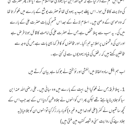
بعض اہل علم نے ذکر کیا ہے کہ عبداللہ ابن سبا یہودی تھا اسلام لے آیا اور پھر حضرت علی
کی ولایت کا قائل ہوا۔ اس پہلے جب یہ یہودی تھا تو حضرت یوشع کے بارے میں غلو کرتا تھا
کہ وہ موسی کے وصی ہیں۔ اسلام لانے کے بعد اس قسم کی بات حضرت علی کے بارے
میں کی۔ یہ سب سے پہلا شخص ہے جس نے حضرت علی کی امامت کا قائل ہونا فرض ہے
اور ان کی دشمنوں پر اعلانیہ تبرا کیا۔اور مخالفوں کو کافر کہا یہی بات ہے جس کی وجہ سے
مخالفین کہتے ہیں کہ رفض کی بنیاد یہودیوں سے لی گئی ہے۔
اب ہم بلکل سادہ الفاظ میں الکشی اور نوبختی نے جو کہا ہے بیان کرتے ہیں
1۔پہلا فرقہ جس نے غلو کیا اہل بیت کے بارے میں وہ سبائی ہیں ۔علی رضی اللہ عنہ ابن
سبا کو جلادینا چاہتے تھے لیکن پھر اس کو انہوں نے جلاوطن کردیا اس کے بعد جب اس کے
کچھ ساتھیوں نے کفر (علی خود خدا ہیں وغیرہ) کو بار بار زکر کیا تو انہوں ان کو جلا دیا (یہ
جلادینے کی روایت سنی و شیعہ کتب مین ملتی ہیں)