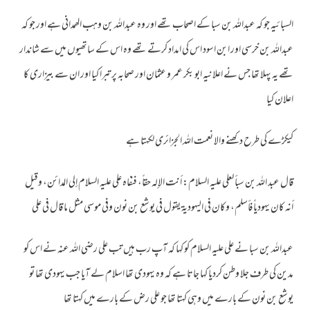
السبائیہ جو کہ عبداللہ بن سبا کے اصحاب تھے اور وہ عبداللہ بن وہب الھمدانی ہے اور جو کہ
عبداللہ بن خرسی اور ابن اسود اس کی امداد کرتے تھے وہ اس کے ساتھیوں میں سے شاندار
تھے یہ پہلا تھا جس نے اعلانیہ ابو بکر عمر و عثمان اور صحابہ پر تبرا کیا اور ان سے بیزاری کا
اعلان کیا
کیکڑے کی طرح دکھنے والا نعمت اللہ الجزائری لکہتا ہے
قال عبد الله بن سبأ لعلي عليه السلام: أنت الإله حقاً، فنفاه علي عليه السلام إلى المدائن، وقيل
أنه كان يهودياً فأسلم، وكان في اليهودية يقول في يوشع بن نون وفي موسى مثل ما قال في علي
عبداللہ بن سبا نے علی علیہ السلام کو کہا کہ آپ رب ہیں تب علی رضی اللہ عنہ نے اس کو
مدین کی طرف جلا وطن کردیا کہا جاتا ہے کہ وہ یہودی تھا اسلام لے آیا جب یہودی تھا تو
یوشع بن نون کے بارے میں وہی کہتا تھا جو علی رض کے بارے میں کہتا تھا