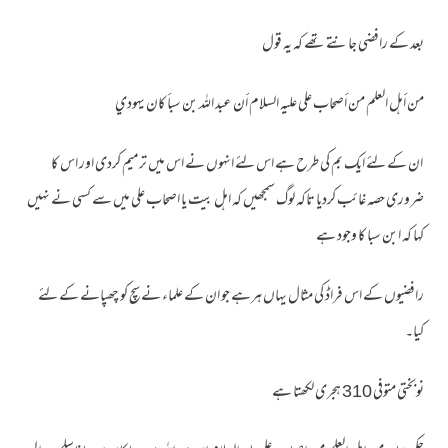
بعد کے رافضی جانتے تھے کہ یہ قول
من أهل العلم من أصحاب علي عليه السلام أن عبد الله بن سبأ كان يهودي
ان کے لئے ایک بم کی طرح ہے اس لئے انہوں نے اس میں ترمیم کردی اور اس کا
ضروری حصہ غائب کردیا تاکہ لوگ سمجھیں کہ اہل بیت یا اصحاب علی میں سے کسی نے نہیں
کہا کہ ابن سبا کا وجود ہے
رافضیوں کے اس فراڈ کی مثال یہاں ہرہے جو ان کے علماء نے سچ کو چھپانے کے لئے
کیا۔
نوبختی متوفی 310 ہجری لکھتا ہے