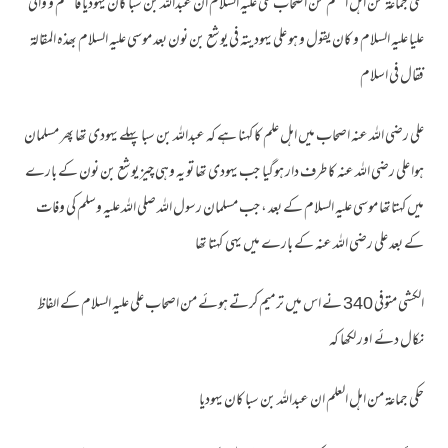
حکی جماعۃ من اہل العلم من اصحاب علی علیہ السلام ان عبداللہ بن سبا کان یہودیا فاسلم و والی
علیا علیہ السلام و کان یقول و ہو علی یہودیتہ فی یوشع بن نون بعد موسی علیہ السلام بھذہ المقالۃ
فقال فی اسلام
علی رضی اللہ عنہ اصحاب میں اہل علم کا کہنا ہے کہ عبداللہ بن سبا پہلے یہودی تھا پھر مسلمان
ہوا علی رضی اللہ عنہ کا طرف دار ہوگیا جب یہودی تھا تو یہ وہی چیز یوشع بن نون کے بارے
میں کہتاتھا موسی علیہ السلام کے بعد ، جب مسلمان رسول اللہ صلی اللہ علیہ وسلم کی وفات
کے بعد علی رضی اللہ عنہ کے بارے میں یہی کہتا تھا
الکشی متوفی 340 نے اس میں ترمیم کرتے ہوئے من اصحاب علی علیہ السلام کے الفاظ
نکال دئے اور لکھا کہ
حکی جماعۃ من اہل العلم ان عبداللہ بن سبا کان یہودیا