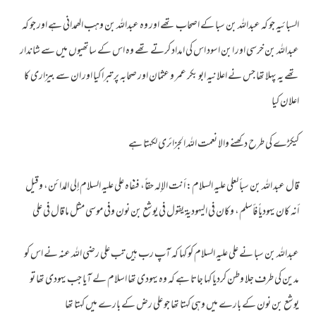
السبائیہ جو کہ عبداللہ بن سبا کے اصحاب تھے اور وہ عبداللہ بن وہب الھمدانی ہے اور جو کہ
عبداللہ بن خرسی اور ابن اسود اس کی امداد کرتے تھے وہ اس کے ساتھیوں میں سے شاندار
تھے یہ پہلا تھا جس نے اعلانیہ ابو بکر عمر و عثمان اور صحابہ پر تبرا کیا اور ان سے بیزاری کا
اعلان کیا
کیکڑے کی طرح دکھنے والا نعمت اللہ الجزائری لکہتا ہے
قال عبد الله بن سبأ لعلي عليه السلام: أنت الإله حقاً، فنفاه علي عليه السلام إلى المدائن، وقيل
أنه كان يهودياً فأسلم، وكان في اليهودية يقول في يوشع بن نون وفي موسى مثل ما قال في علي
عبداللہ بن سبا نے علی علیہ السلام کو کہا کہ آپ رب ہیں تب علی رضی اللہ عنہ نے اس کو
مدین کی طرف جلا وطن کردیا کہا جاتا ہے کہ وہ یہودی تھا اسلام لے آیا جب یہودی تھا تو
یوشع بن نون کے بارے میں وہی کہتا تھا جو علی رض کے بارے میں کہتا تھا