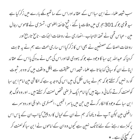
سب شیعہ علماء نے ابن سبا اس کے عقائد اور اس کے ساتھیوںکے بارے میں زکر کیا ہے
سید قومی جو کہ 301 ہجری میں وفات پاگئے ، شیخ طائفہ الطوسی ، تستری نے قاموس رجال
مین ، عباس قمی نے تحفہ الاحباب ، انصاری نے روضات الجنات ، ناسخ تاریخ اور
روضات الصفا کے مصنفین نے بھی اس کا زکر کیا اس ساری بحث سے ہم نے یہ ثابت
کردیا کہ عبداللہ بن سبا کا وجود ہے جو کہ یہودی تھا اور اس کی جس نے مدد کی یا اس کے عقائد
اپنائے ان کو سبائی کہا جاتا ہے علماء شیعہ اس حقیقت سے بلکل واقف ہیں کہ وہ ہر ثبوت
کو رد نہیں کر سکتے جو کہ ہم نے یہاں نقل کی ہیں اس کی وجہ یہ ہےکہ الکاشی مین امام ابن سبا
کو لعنت کرتے دکہائی دیتے ہیں کیا امام ایک فرضی شخص لعنت کر سکتے ہیں ۔ اور وہ لوگ جو
ابن سبا کے وجود کا انکار کرتے ہیں جن میں یاسر الخبیس ، العسکری ،الوائلی اور دوسرے
رافضی ہین لیکن آپ نے دیکہا کہ ہم نے ان کے خیال کا رد پیش کیا اب ان کے پاس اس
پر کہڑے رہنے کے لئے ٹانگ نہین ہے کیوں وہ ان کے اماموں نے ابن سبا کو لعنت کر
کہ کھنچ لی ہے۔٭