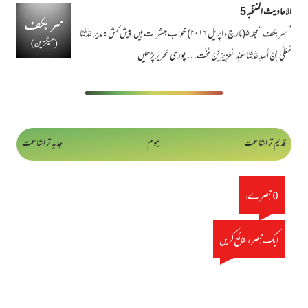
الاحادیث المنتخبہ 5
”سربکف “مجلہ۵(مارچ، اپریل ۲۰۱۶) خواب مبشرات ہیں پیش کش: مدیر حَدَّثَنَا
مُعَلَّی بْنُ أَسَدٍ حَدَّثَنَا عَبْدُ الْعَزِيزِ بْنُ مُخْتَ…
پوری تحریر پڑھیں
قدیم تر اشاعت
ہوم
جدید تر اشاعت
0 تبصرے:
ایک تبصرہ شائع کریں