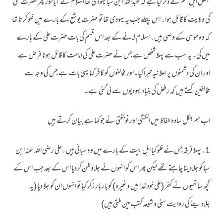
بعض اہل علم نے ذکر کیا ہے کہ عبداللہ ابن سبا یہودی تھا اسلام لے آیا اور پھر حضرت علی
کی ولایت کا قائل ہوا۔ اس پہلے جب یہ یہودی تھا تو حضرت یوشع کے بارے میں غلو کرتا تھا
کہ وہ موسی کے وصی ہیں۔ اسلام لانے کے بعد اس قسم کی بات حضرت علی کے بارے
میں کی۔ یہ سب سے پہلا شخص ہے جس نے حضرت علی کی امامت کا قائل ہونا فرض ہے
اور ان کی دشمنوں پر اعلانیہ تبرا کیا۔اور مخالفوں کو کافر کہا یہی بات ہے جس کی وجہ سے
مخالفین کہتے ہیں کہ رفض کی بنیاد یہودیوں سے لی گئی ہے۔
اب ہم بلکل سادہ الفاظ میں الکشی اور نوبختی نے جو کہا ہے بیان کرتے ہیں
1۔پہلا فرقہ جس نے غلو کیا اہل بیت کے بارے میں وہ سبائی ہیں ۔علی رضی اللہ عنہ ابن
سبا کو جلادینا چاہتے تھے لیکن پھر اس کو انہوں نے جلاوطن کردیا اس کے بعد جب اس کے
کچھ ساتھیوں نے کفر (علی خود خدا ہیں وغیرہ) کو بار بار زکر کیا تو انہوں ان کو جلا دیا (یہ
جلادینے کی روایت سنی و شیعہ کتب مین ملتی ہیں)