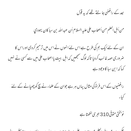
بعد کے رافضی جانتے تھے کہ یہ قول
من أهل العلم من أصحاب علي عليه السلام أن عبد الله بن سبأ كان يهودي
ان کے لئے ایک بم کی طرح ہے اس لئے انہوں نے اس میں ترمیم کردی اور اس کا
ضروری حصہ غائب کردیا تاکہ لوگ سمجھیں کہ اہل بیت یا اصحاب علی میں سے کسی نے نہیں
کہا کہ ابن سبا کا وجود ہے
رافضیوں کے اس فراڈ کی مثال یہاں ہرہے جو ان کے علماء نے سچ کو چھپانے کے لئے
کیا۔
نوبختی متوفی 310 ہجری لکھتا ہے