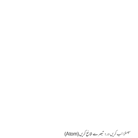
سبسکرائب کریں در:
تبصرے شائع کریں (Atom)