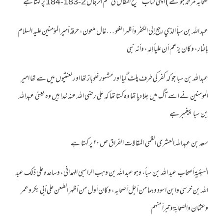
صحابہ مرتد ہوگئے ) اپنی کتاب تنقیح المقال فی علم الرجال 2-183-184 پر کہتا ہے
عبد الله بن سبأ الذي رجع إلى الكفر وأظهر الغلو … غال ملعون، حرقه أمير المؤمنين عليه السلام
بالنار، وكان يزعم أن علياً إله، وأنه نبي
عبداللہ بن سبا جو کہ کفر کی طرف پلٹ گیا اور مشہور غلوباز تھا اور لعنتیوں میں سے تھا امیر
المومنین نے اسے آگ میں جلا دیا تھا وہ کہتا تھا کہ علی رضی اللہ عنہ خدا ہیں وہ یعنی عبداللہ
بن سبا پیغمبر ہے
سعد بن عبداللہ العشری القمی المقالات الفراق ص ۲۰ پر کہتا ہے
السبئية أصحاب عبد الله بن سبأ، وهو عبد الله بن وهب الراسبي الهمداني، وساعده على ذلك عبد
الله بن خرسي وابن اسود وهما من أجل أصحابه، وكان أول من أظهر الطعن على أبي بكر وعمر
وعثمان والصحابة وتبرأ منهم