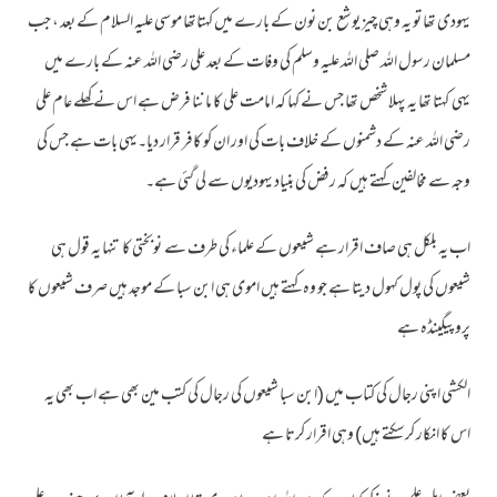
یہودی تھا تو یہ وہی چیز یوشع بن نون کے بارے میں کہتاتھا موسی علیہ السلام کے بعد ، جب
◄
▼
مسلمان رسول اللہ صلی اللہ علیہ وسلم کی وفات کے بعد علی رضی اللہ عنہ کے بارے میں
یہی کہتا تھا یہ پہلا شخص تھا جس نے کہا کہ امامت علی کا ماننا فرض ہے اس نے کھلے عام علی
رضی اللہ عنہ کے دشمنوں کے خلاف بات کی اور ان کو کافر قرار دیا۔یہی بات ہے جس کی
وجہ سے مخالفین کہتے ہیں کہ رفض کی بنیاد یہودیوں سے لی گئی ہے۔
اب یہ بلکل ہی صاف اقرار ہے شیعوں کے علماء کی طرف سے نوبختی کا تنہا یہ قول ہی
شیعوں کی پول کہول دیتا ہے جو وہ کہتے ہیں اموی ہی ابن سبا کے موجد ہیں صرف شیعوں کا
پروپیگینڈہ ہے
الکشی اپنی رجال کی کتاب میں (ابن سبا شیعوں کی رجال کی کتب مین بھی ہے اب بھی یہ
اس کا انکار کرسکتے ہیں) وہی اقرار کرتا ہے