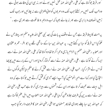
”اور فرقہ جو کہتا ہے کہ علی رضی اللہ عنہ قتل نہیں ہوئے اور نہ ہی ان کی وفات ہوئی ہے
وہ تب تک نہیں مر سکتے جب تک وہ عربوں کو اپنی چھڑی سے نہ چلائیں اور جب تک
زمین انصاف و برابری سے بھر نہ جائے جیسا کہ اب وہ جبر و طاغوت سے بھری ہے ۔“
یہ امت کا پہلا فرقہ ہے جس نے وقف پہ بات کی بعد نبی صلی اللہ علیہ وسلم اور پہلا جس نے
غلو کیا اس فرقہ کو سبائیہ کہتے ہیں۔ یہ عبداللہ بن سبا کے ساتھی تھے یہ ابو بکر ، عمر و عثمان
اور صحابہ رضی اللہ عنہم پر الزام بازی و تبرا کرتا تھا وہ کہتا تھا کہ علی رضی اللہ عنہ نے اسے
ایسا کرنے کو کہا ہے ، علی رضی اللہ عنہ نے اسے گرفتار کروایا اور اس کے بارے میں پوچھا
تو اس نے اقرار کیا۔ تب علی رضی اللہ عنہ نے اسے قتل کرنے کا حکم دیا لیکن لوگوں نے
احتجاج کیا اور کہا اے امیر المومنین کیا آپ ایسے آدمی کو قتل کرتے ہیں جو کہتا ہے کہ وہ
اہل بیت سے محبت کرتا ہے اور ان کے دشمنوں سے بیزاری کرتا ہے تب علی رضی اللہ
عنہ نے اسے مدین کی طرف جلا وطن کردیا علی رضی اللہ عنہ اصحاب میں اہل علم کا کہنا ہے
کہ عبداللہ بن سبا پہلے یہودی تھا پھر مسلمان ہوا علی رضی اللہ عنہ کا طرف دار ہوگیا جب