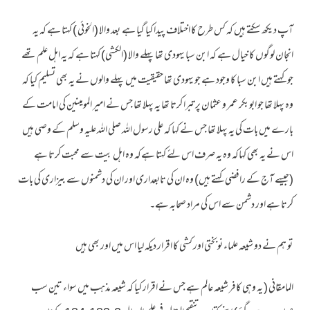
آپ دیکھ سکتے ہیں کہ کس طرح کا اختلاف پیدا کیا گیا ہے بعد والا (الخوئی ) کہتا ہے کہ یہ
انجان لوگوں کا خیال ہے کہ ابن سبا یہودی تھا پہلے والا (الکشی) کہتا ہے کہ یہ اہل علم تھے
جو کہتے ہیں ابن سبا کا وجود ہے جو یہودی تھا حقیقیت میں پہلے والوں نے یہ بھی تسلیم کیا کہ
وہ پہلا تھا جو ابوبکر عمر و عثمان پر تبرا کرتا تھا یہ پہلا تھا جس نے امیر المومینین کی امامت کے
بارے میں بات کی یہ پہلا تھا جس نے کہا کہ علی رسول اللہ صلی اللہ علیہ وسلم کے وصی ہیں
اس نے یہ بھی کہاکہ وہ یہ صرف اس لئے کہتا ہےکہ وہ اہل بیت سے محبت کرتا ہے
(جیسے آج کے رافضی کہتے ہیں) وہ ان کی تابعداری اور ان کی دشمنوں سے بیزاری کی بات
کرتا ہے اور دشمن سے اس کی مراد صحابہ ہے۔
تو ہم نے دو شیعہ علماء نوبختی اور کشی کا اقرار دیکہ لیا اس میں اور بھی ہیں
المامقانی ( یہ وہی کافر شیعہ عالم ہے جس نے اقرار کیا کہ شیعہ مذہب میں سواء تین سب