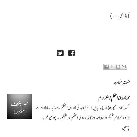
(جاری۔۔۔)
متعلقہ تحاریر
محمد فاروق اعظم / سکھ رام
”سربکف “مجلہ۵(مارچ، اپریل ۲۰۱۶) بھائی فاروق اعظم سےایک ملاقات احمد
اوّاہ:السلام علیکم ورحمۃ اللہ وبرکاتہ فاروق اعظم :وعلیکم…
پوری تحریر
پڑھیں