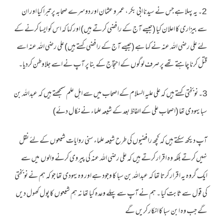
2۔ یہ پہلا ہے جس نے سیدنا ابی بکر ، عمر و عثمان اور دوسرے صحابہ پر تبرا کیا اور ان
سے بیزاری کا اعلان کیا (جیسے آج کے رافضی کرتے ہیں) اور کہا کہ اس کو ایسا کرنے کے
لئے علی رضی اللہ عنہ نے کہا ہے (جیسے آج کے رافضی کہتے ہیں) علی رضی اللہ عنہ اسے
قتل کرنا چاہتے تھے پر صرف لوگوں کے احتجاج کے بنا پر آپ نے اسے جلاوطن کردیا۔
3۔ نوبختی کہتے ہیں کہ علی علیہ السلام کے اصحاب میں سے اہل علم سمجھتے ہیں کہ عبداللہ بن
سبا یہودی تھا (اصحاب علی کے الفاظ بعد کے شیعہ علماء نے نکال دئے)
آپ دیکھ سکتے ہیں کہ کچھ رافضیوں کی طرح شیعہ علماء سنی روایات شیعوں کے لئے نقل
نہیں کرتے بلکہ وہ اقرار کرتے ہیں کہ علی رضی اللہ عنہ کی پیروی کرنے والوں میں سے
ایک گروہ یہ اقرار کرتا تھا کہ عبداللہ بن سبا کا وجود ہے اور وہ یہودی تھا جو کہ ہم نے نوبختی
کی قول سے ثابت کیا ۔ ہم نے آپ سے پہلے وعدہ کیا تھا نہ ہم شیعوں کا پول کھول دیں
گے جب وہ ابن سبا کا انکار کریں گے