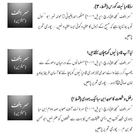
ردِّقادیانیت کورس ( قسط۔٣).
”سربکف “مجلہ۵(مارچ، اپریل ۲۰۱۶) منظور احمد چنیوٹی ﷫ حوالہ نمبر ۱﴾ ’’ اول
تو یہ جاننا چاہیے کہ مسیح کے نزول کا عقیدہ کوئی ایسا عقیدہ نہیں…
پوری تحریر
پڑھیں
کیا آپ قادیانیوں کو پہنچان سکتے ہیں؟
”سربکف “مجلہ۵(مارچ، اپریل ۲۰۱۶) مسلمانوں کے درمیان دھوکے سے
چھپ کر رہنے والےاحمدی /لاہوری قادیانیوں کو پہچاننے کا آسان طریقہ جاوید
خان صافی﷾ دھ…
پوری تحریر پڑھیں
رفض و شیعت کا موجد ابن سبا ایک یہودی (قسط ۲)
”سربکف “مجلہ۵(مارچ، اپریل ۲۰۱۶) سرونٹ آف صحابہ حصہ دوم ابن سبا
یہودی شیعہ کتب میں ایسی حقیقت جس کا بہت سے شیعوں کو علم نہیں ابولحسن
محمد بن م…
پوری تحریر پڑھیں