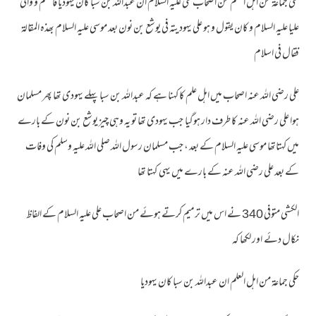
حکی جماعۃ من اہل العلم من اصحاب علی علیہ السلام ان عبداللہ بن سبا کان یہودیا فاسلم و والی
علیا علیہ السلام و کان یقول و ہو علی یہودیتہ فی یوشع بن نون بعد موسی علیہ السلام بھذہ المقالۃ
فقال فی اسلام
علی رضی اللہ عنہ اصحاب میں اہل علم کا کہنا ہے کہ عبداللہ بن سبا پہلے یہودی تھا پھر مسلمان
ہوا علی رضی اللہ عنہ کا طرف دار ہوگیا جب یہودی تھا تو یہ وہی چیز یوشع بن نون کے بارے
میں کہتاتھا موسی علیہ السلام کے بعد ، جب مسلمان رسول اللہ صلی اللہ علیہ وسلم کی وفات
کے بعد علی رضی اللہ عنہ کے بارے میں یہی کہتا تھا
الکشی متوفی 340 نے اس میں ترمیم کرتے ہوئے من اصحاب علی علیہ السلام کے الفاظ
نکال دئے اور لکھا کہ
حکی جماعۃ من اہل العلم ان عبداللہ بن سبا کان یہودیا