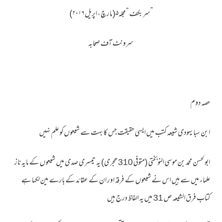
”سربکف “مجلہ۵(مارچ، اپریل ۲۰۱۶)
سرونٹ آف صحابہ
حصہ دوم
ابن سبا یہودی شیعہ کتب میں ایسی حقیقت جس کا بہت سے شیعوں کو علم نہیں
ابولحسن محمد بن موسی النوبختی (متوفی 310 ھجری) یہ تیسری صدی میں شیعوں کے مایہ ناز
علماء میں سے ہیں اس نے شیعوں کے فرقہ اور ان کے عقائد کے بارے مین لکہا ہے
کتاب فرق الشیعہ ص 31 میں یہ الفاظ درج ہیں