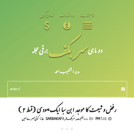
تمام شمارے
ہمارا تعارف
تعاون کریں
سر بکف
دو ماہی
برقی مجلہ
مدیر: شکیبـ احمد
زمرہ جات
رفض و شیعت کا موجد ابن سبا ایک یہودی (قسط ۲)
7:11 PM
رد رافضیت
,
سربکف5
,
SARBAKAF 5
کوئی تبصرے نہیں