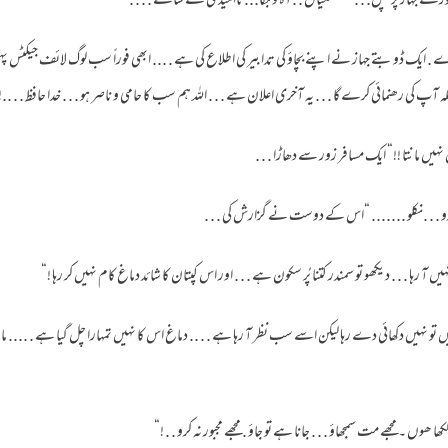
ر پھر پورے جہاز پر ہلچل. . .سسکیاں . .آہ و بکا... نااُمّیدی کے سائے . . . .
. ایک ڈوبتے جہاز نے اپنے بچاؤ کی تدابیر کی اطلاع کی ہے . ... ابھی فوراً سب لوگ لائف جیکٹس پہن ل
ملہ آپ کی رھنمائی کرے گا . . . یہ آخری اعلان ہے . . . اللہ ہم سب کا حامی و ناصر ہو . . . خدا حافظ . . ..!
ں مانتا !!“ ایک مسافر زور سے دھاڑا . . .
کرو . . .نکلو ....... “اس کے دوست نے گزارش کی . . .
ہیں آ رہا . . . دیکھو تو سمندر کتنا پُر سکون ہے . . . اور اس کپتان کا شائد دماغ کام نہیں کر رہا !“
تو نہیں دکھائی دے رہا لیکن اسے سب نظر آ رہا ہے . . .. دماغ اس کا نہیں تمہارا چل گیا ہے . .... ما
 ھوں ۔ مجھے مت سمجھاؤ . . . جانا ہے تو جاؤ . مجھے مجبور نہ کرو . . !“