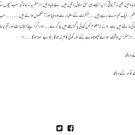
 مشاہدہ میں بھی نہ آ جاتی !!! یہ ایسے ہی سنی سنائی باتیں ہیں . بے بنیاد ہیں !!! مگر یہ نہ جانا کہ سب سچ
 و سلّم . . ایک خبر دے رہے ہیں . . . آخرت کے اعتبار سے وہ بینا اور آنکھوں والے ہیں . . . . . . 
ی بینا کی ماننے میں ہے . ورنہ نامعلوم کس کھائی یا گڑھے میں جا گرے . . . اور اگر اپنے مشاہدات اور تجر
!!! مگر اس وقت سوائے پچھتاوے کے اور کوئی کام نہ ہو گا . جو بے سود ہو گا . . . .!!!
کے دیکھ
تو مر کے دیکھ