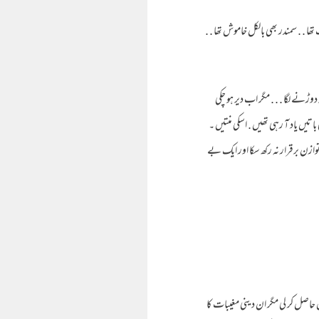
تھا . . سمندر بھی بالکل خاموش تھا . .
 دوڑنے لگا . . . مگر اب دیر ہو چکی
اتیں یاد آ رہی تھیں . اسکی منتیں ۔
نا توازن برقرار نہ رکھ سکا اور ایک بے
 حاصل کر لی مگر ان دینی مغیبات کا