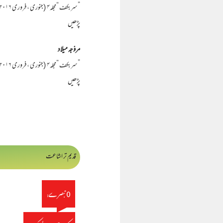
”سربکف “مجلہ۴ (جنوری ، فروری ۲۰۱۶) عبد الرشید قاسمی سدھارتھ نگری ﷾ چوں کہ موجودہ دور کا ہر غیر مقلد جب اپنے اصلی رنگ بالفاظ دیگر "غیر مقلد…
پڑھیں
مروّجہ میلاد
”سربکف “مجلہ۴ (جنوری ، فروری ۲۰۱۶) مولانا یوسف لدھیانوی شہید سوال… ہمارے ہاں یہ مسئلہ زیر بحث ہے کہ مروّجہ میلاد کیوں ناجائز ہے، حالانکہ …
پڑھیں
قدیم تر اشاعت
0 تبصرے: