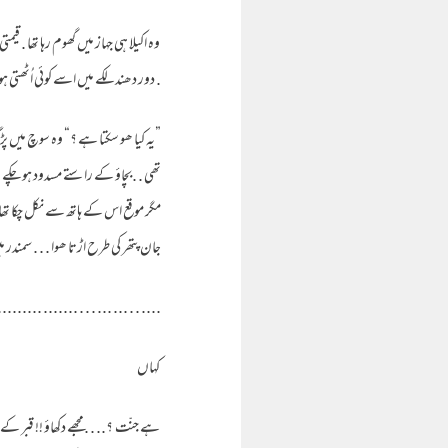
وہ اکیلا ہی جہاز میں گھوم رہا تھا . قی
. دور دھندلکے میں اسے کوئی اُٹھتی ہوئ
”یہ کیا ھو سکتا ہے ؟“ وہ سوچ میں پڑ گی
تھی . .بچاؤ کے راستے مسدود ہو چکے تھ
مگر موقع اس کے ہاتھ سے نکل چکا تھا .وہ 
جان پتھر کی طرح اڑتا ھوا . . . سمندر 
. . . . ....... ......... ............
کہاں
ہے جنّت ؟.. . .مجھے دکھاؤ !! قبر کے