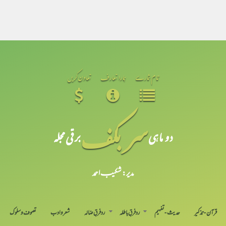
تمام شمارے
ہمارا تعارف
تعاون کریں
سر بکف
دو ماہی
برقی مجلہ
مدیر: شکیبـ احمد
قرآن-تذکیر
حدیث-تفہیم
رد فرقِ باطلہ
رد فرقِ ضالہ
شعر و ادب
تصوف و سلوک