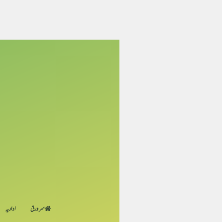
سر ورق
اداریہ