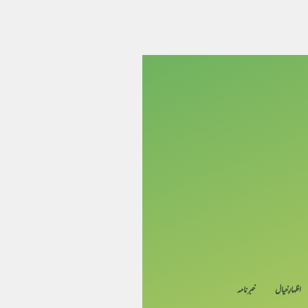
اظہارِ خیال
خبرنامہ