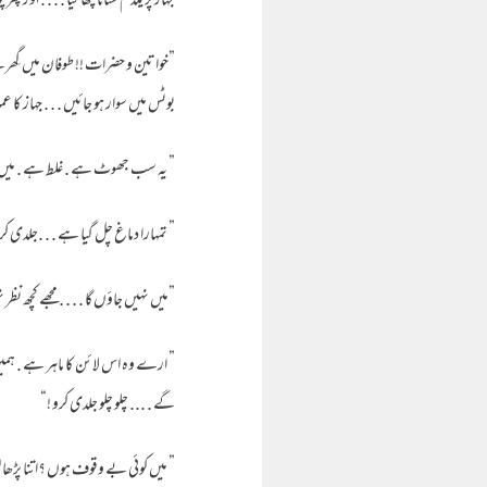
جہاز پر یکدم سنّاٹا چھا گیا . . . . او
”خواتین و حضرات !! طوفان میں گِھرے 
بوٹس میں سوار ہو جائیں . . . جہاز کا ع
” یہ سب جھوٹ ہے . غلط ہے . میں نہی
” تمہارا دماغ چل گیا ہے . . .جلدی 
”میں نہیں جاؤں گا . . . . مجھے کچھ نظر ن
” ارے وہ اس لائن کا ماہر ہے . ہمیں 
گے . ... چلو چلو جلدی کرو !“
” میں کوئی بے وقوف ہوں ؟اتنا پڑھا لکھا