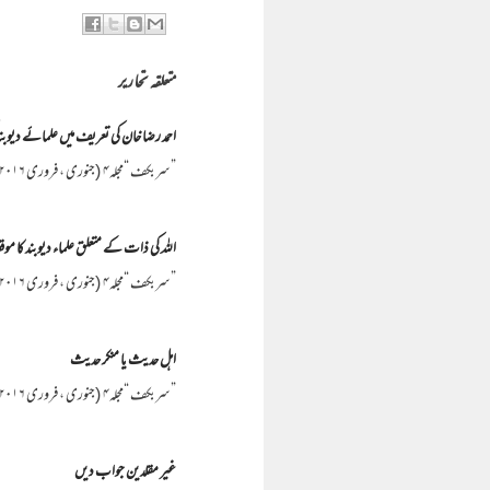
متعلقہ تحاریر
احمد رضا خان کی تعریف میں علمائے دیوبن
”سربکف “مجلہ۴ (جنوری ، فروری ۲۰۱۶) مولانا ساجد خان نقشبندی ﷾ ابن ماسٹر شفیع اوکاڑوی علامہ کوکب نورانی اوکاڑوی کے حوالہ جات پر ایک نظ…
اللہ کی ذات کے متعلق علماء دیوبند کا م
”سربکف “مجلہ۴ (جنوری ، فروری ۲۰۱۶) عباس خان ﷾ تمام اہلسنت والجماعت کا اجماعی عقیدہ ہے کہ وقال الإمام الحافظ الفقيه أبو جعفر أحمد بن سلامة…
اہل حدیث یا منکر حدیث
”سربکف “مجلہ۴ (جنوری ، فروری ۲۰۱۶) حافظ محمود احمد(عرف عبد الباری محمود) *غیر مقلدین کے مشہور عالم اورخطیب عبدالسلام بُھٹوی کااحناف …
غیر مقلدین جواب دیں