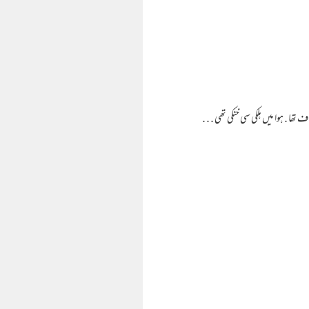
 تھا . ہوا میں ہلکی سی خنکی تھی . . .