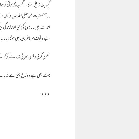
کچھ پتہ نہ چل سکا ۔ اگر یہ سچ ہوتی تو
. . آنحضرت محمد صلی اللہ علیہ و آلہ
اندھے ہیں . . نابینا کی خیر اور زندگ
بے وقوف مسافر جیسا ہی ہوگا . . .....
جیسی کرنی ویسی بھرنی نہ مانے تو کر 
جنت بھی ہے دوزخ بھی ہے نہ مانے 
٭٭٭