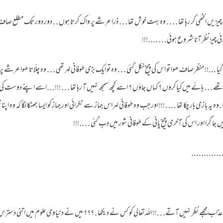
متی چیزیں اکٹھی کر رہا تھا . . . . وہ بہت خوش تھا . . . ذرا عرشے پر واک کرتا ہوں . . دور دور تک مطلع صاف 
ی چیز نظر آنا شروع ہوئی. . . ....!!!
ا ...!! منظر صاف ھوا تو اس کی چیخ نکل گئی . . . وہ تو ایک بڑی طوفانی لہر تھی . . . وہ چلّاتا ھوا عرشے پر
ے . . . ہائے میں کیا کروں ؟ کہاں جاؤں ؟ اسے کچھ سمجھ نہیں آ رہا تھا . . . !!! ...اسے اپنے دوست کی ب
یہ بازی ہار چکا تھا . .. . !!! اور جب وہ طوفانی لہر اس جہاز سے ٹکرائی اور جہاز کو ایسا جھٹکا لگا کہ وہ اپ
میں جا گرا اور اس کی آخری چیخ پانی کے طوفانی شور میں دب گئی . . ..!!!
.... . . ... ..
 عذاب مجھے نظر نہیں آتے. . .!! اللہ تعالی کو کس نے دیکھا . ؟؟؟ میں نے دنیاوی علوم میں اتنی دسترس