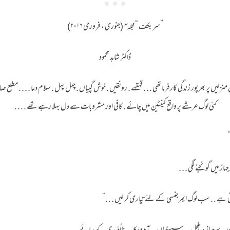
”سربکف “مجلہ۴ (جنوری ، فروری ۲۰۱۶)
ڈاکٹر شاہد محمود
 منزلیں پر بھرپور زندگی کارفرما تھی . . . قہقہے . رونقیں . خوش گپیاں . چہل پہل . سلام دعا . . . . مطلع صاف
کئی لوگ عرشے پر واقع کینٹین میں چائے . کافی اور مشروبات سے دل بہلا رہے تھے . . . .
ہاز میں گونجنے لگی . . .
ہے . . سب لوگ ایمرجنسی کے لئے تیاری کر لیں . . .“