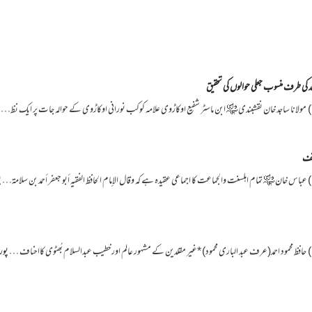
د کی طرف منسوب جعلی حوالوں کی تحقیق
وقف
پ
پور