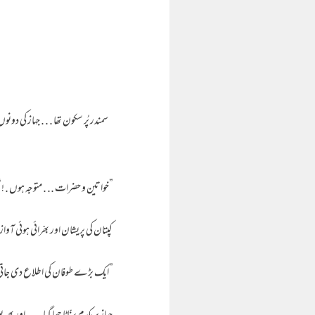
سمندر پُر سکون تھا . . . جہاز کی دونوں
”خواتین و حضرات .. . متوجہ ہوں . !“
کپتان کی پریشان اور بھرّائی ہوئی آواز ج
”ایک بڑے طوفان کی اطلاع دی جاتی 