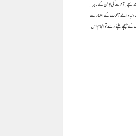
وں کے سچے . آخرت کی لائن کے ماہر . .
. سب دنیا والے آخرت کے اعتبار سے
بات کے پیچھے چلتے رہے تو انجام اس