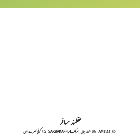
عقلمند مسافر
8:55 AM
اظہار خیال
,
سربکف4
,
SARBAKAF 4
کوئی تبصرے نہیں