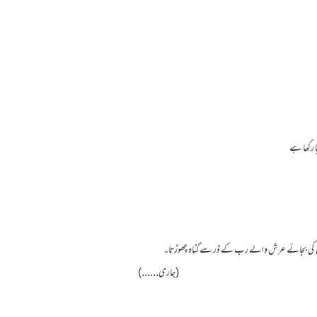
ا رکھا ہے
 کی بجائے عرش والے رب کے ڈر سے گناہ چھوڑتا۔
(جاری......)