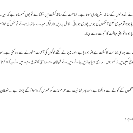
 ہوئے اللہ والوں کے ساتھ سفر جاری ہوتا ہے۔ جماعت کے ساتھ گشت میں نکلتا ہے تو یوں کسمساتا ہے کہ میر
ہا ہوتا تو میری کمینی آنکھوں کی ہوس پوری ہو جاتی۔ کاش یہ دین دار لوگ میرے ساتھ نہ ہوتے تو نفس کی خواہش
 ہوتا تو اپنی خباثت کا ثبوت دے دیتا۔
ست سے پوری جماعت کا گشت بے اثر ہو رہا ہے، اور نہ جانے کتنے لوگوں کی آخرت سنورنے سے رہ گئی ہے۔ س
ع کہیں میں نہ کھو دوں۔ ساری دنیا بھاڑ میں جائے، میں نے شیطان سے دوستی گانٹھ لی ہے، میں نے یہ گناہ کرن
کھوں کے کونے سے دیکھتا ہے، اور پھر طمانیت سے حرام لذت کو محسوس کرتا ہوا آگے بڑھتا ہے... شیطان بلن
رتا ہے: