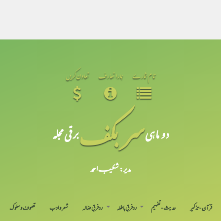
تمام شمارے
ہمارا تعارف
تعاون کریں
سر بکف
دو ماہی
برقی مجلہ
مدیر: شکیبـ احمد
قرآن-تذکیر
حدیث-تفہیم
رد فرقِ باطلہ
رد فرقِ ضالہ
شعر و ادب
تصوف و سلوک