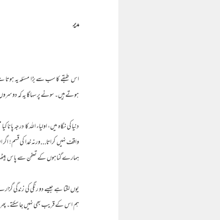
مدیر
اس طبقے کا سب سے بڑا مسئلہ یہ ہوتا ہ
ہوتے ہیں۔ سونے پر سہاگا یہ کہ دوسروں 
دنیا کی نگاہ میں، اولیاء اللہ کا درجہ پان
واقف نہیں کراتا...ورنہ خدا کی قسم! ا
ہمارے گناہوں کے تعفن سے پاس بیٹھنا
یوں لگتا ہے جیسے دو رنگی کی زندگی گزار
ہم اس کے قریب بھی نہیں جا سکتے۔ پھر ال