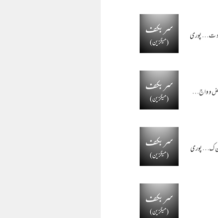
پوری
رائض و واج…
پوری