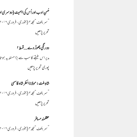
حُسنِ ادب اور اُس کی اہمیت (دوسری ا
”سربکف “مجلہ۴ (جنوری ، فروری ۲۰۱۶) حضرت مولانا حبیب الرحمن اعظمی ﷫ (٣) سفیان بن عینیہ اور فضل بن عیاض دونوںبزرگ حسین جعفی کے شاگرد ت…
تحریر پڑھیں
دو رنگی چھوڑ دے...قسط ۲
مدیر اس طبقے کا سب سے بڑا مسئلہ یہ ہ
پوری تحریر پڑھیں
شاہِ ملت: مولانا انظر شاہ قاسمی
”سربکف “مجلہ۴ (جنوری ، فروری ۲۰۱۶) عاقب انجم عثمانی مودی حکومت باضابطہ طور پر انگریز کے نقش قدم پر عمل کر رہی ہے.. انگریز نے حق گوئی بیان ک…
تحریر پڑھیں
عقلمند مسافر
”سربکف “مجلہ۴ (جنوری ، فروری ۲۰۱۶) ڈاکٹر شاہد محمود سمندر پُر سکون تھا . . . جہاز کی دونوں منزلیں پر بھرپور زندگی کارفرما تھی . . . ق…