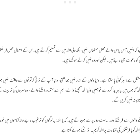
ے کہ انہیں آس پاس والے محض مسلمان نہیں، بلکہ ولی اللہ میں سے تسلیم کرتے ہیں۔ ان کے اعمال محض فرائ
کو دعوت بھی دیتے ہیں۔ لیکن خود وہ نہیں کرتے جو کہتے ہیں۔
ا کیا مشکل ہے؟ ہر کوئی پا سکتا ہے۔ دنیا دلوں کے اندر نہیں جھانکتی، دنیا آپ کے ذاتی کرتوتوں سے واقف نہیں ہوتی، یا
گر اللہ گناہوں میں بدبو پیدا کر دے تو ہمیں ولی اللہ سمجھنے والے، ہم سے مشورہ مانگنے والے، دوسروں کی ت
 پسند نہیں کریں گے۔
نے والوں سے فرشتے دور... بہت دور پرے ہو جاتے ہیں۔ کہ یا اللہ! یہ لوگوں کو ترغیب دینے والا گناہوں میں خود
لہ گویا فرشتوں کی شکایت پر اللہ کریم ... ڈانٹتے ہوئے کہتا ہے: