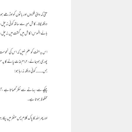
حتی کہ دینی فکروں اور باتوں کو اوڑھے
دیکھ لیتا۔ کاش میرے ساتھ کوئی نہ چل ر
ہائے افسوس! کاش میں گشت میں نہ چل رہا
اس بد بخت کو علم نہیں کہ اس کی نحو
پوری ہو جائے، حرام لذت پانے کا یہ موق
بس......کوئی دیکھ نہ رہا ہو!
چپکے سے، بہانے سے نظر گھماتا ہے ،آن
محظوظ ہوتا ہے۔
اور پھر اللہ کا پاک کلام پس منظر میں پکا