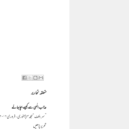
متعلقہ تحاریر
عذاب الٰہی سے کیسے بچا جائے
”سربکف “مجلہ۴ (جنوری ، فروری ۲۰۱۶) مفتی آرومند سعد موجودہ دور میں اپنے ماحول کو بغور دیکھا جائے تو حضور اکرم ﷺ کے ارشادات روز روشن کی طرح سا…
تحریر پڑھیں