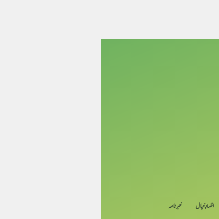
اظہارِ خیال
خبرنامہ