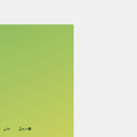
سر ورق
اداریہ