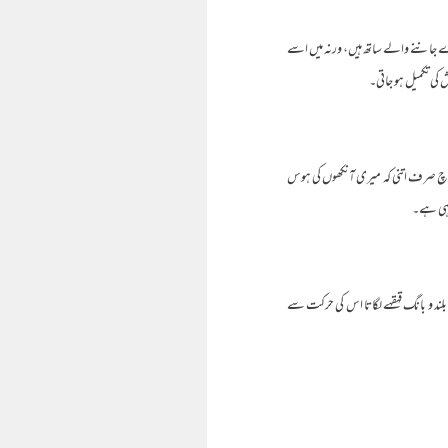
ے جاننے والے ساتھ ہیں، ورنہ میں اسے
 کی تکمیل ہو جاتی۔
وچ صرف اتنی کہ میری آنکھوں کی ہوس
ا ہی ہے۔
د و بانگ قہقہے لگاتا اس کی حرکت سے