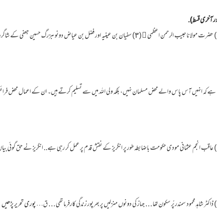
ور آخری قسط).
وتا ہے کہ انہیں آس پاس والے محض مسلمان نہیں، بلکہ ولی اللہ میں سے تسلیم کرتے ہیں۔ ان کے اعمال محض ف
پوری تحریر پڑھیں