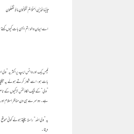
يٰٓاَيُّهَا الَّذِيْنَ اٰمَنُوْا لِمَ تَقُوْلُوْنَ مَا لَا تَفْعَلُوْنَ
اے ایمان والو ! تم ایسی بات کیوں کہتے ہ
فیس بک اور واٹس ایپ پر اکثر یہ ”ولی
بات ہو، اسے شیئر کرتے ہوئے یہ ہچکچات
”ولی“ کے فیک اکاؤنٹس لڑکیوں کے نام پ
ہے۔ دوسرے ہی دن مناظرِ اسلام اور باط
یہ ”ولی اللہ“ راستہ چلتے ہوئے کوئی موقع 
دیتا ۔