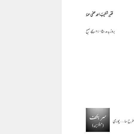
فقیر شکیبؔ احمدعفی عنہٗ
بروز بدھ،۸:۰٥بجے صبح
پوری