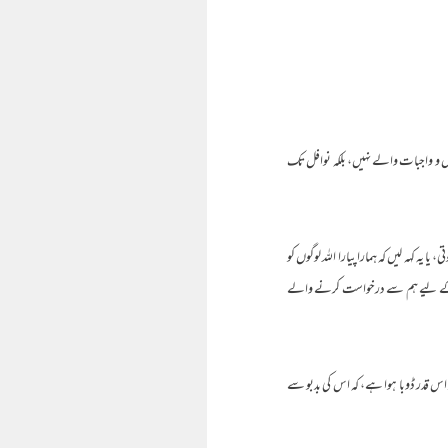
ض و واجبات والے نہیں، بلکہ نوافل تک
 یہ کہہ لیں کہ ہمارا پیارا اللہ لوگوں کو
ربیت کے لیے ہم سے درخواست کرنے والے
 اس قدر ڈوبا ہوا ہے، کہ اس کی بدبو سے