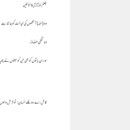
يَعْلَمُ خَاۗىِٕنَةَ الْاَعْيُن
وہ (اللہ) آنکھوں کی خیانت کو جانتا ہے
وَمَا تُخْفِي الصُّدُوْرُ
اور ان باتوں کو بھی جن کو سینوں نے چھپ
کاش اے دوغلے انسان! تو فرش والوں