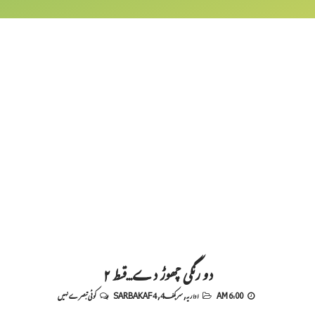
دو رنگی چھوڑ دے...قسط ۲
6:00 AM
اداریہ
,
سربکف4
,
SARBAKAF 4
کوئی تبصرے نہیں