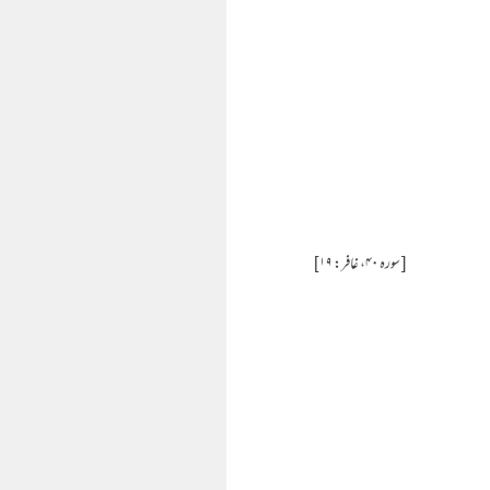
[ سورہ ۴۰، غافر: ۱۹ ]