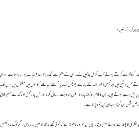
و جو کرتے نہیں ؟
 اللہ“ مناظرے کرتے ہوئے آپ کو مل جائیں گے۔ جن کے علم سے ایک بڑا طبقہ فیضیاب ہو رہا ہوتا ہے اور 
ے نہیں، نیکی میں دیر کیسی! فوراً اللہ کے بندے جو فیس بک پر ”الٹے سیدھے“ کاموں میں مشغول ہیں، ان تک اح
ر چل رہے ہوتے ہیں۔ ان کا کام روزانہ پندرہ، بیس احادیث ارسال کرنا اور تین چار فحش اور گندے میسجز اپنی
ل شکن بن کر پھر میدان میں کود پڑتا ہے۔
بد نظری کا ہاتھ سے جانے نہیں دیتا۔ ہاں، یہ ضرور دیکھتا ہے کہ کوئی مجھے دیکھ تو نہیں رہا۔ بس، اگر لوگ نہ دیکھ