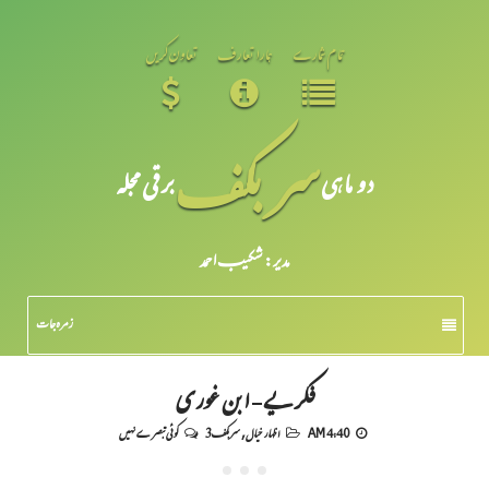
تمام شمارے
ہمارا تعارف
تعاون کریں
سر بکف
دو ماہی
برقی مجلہ
مدیر: شکیبـ احمد
زمرہ جات
فکریے - ابن غوری
4:40 AM
اظہار خیال
,
سربکف3
کوئی تبصرے نہیں