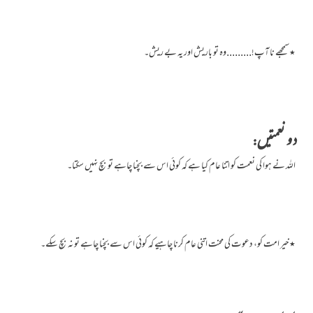
٭سمجھے نا آپ!.........وہ تو باریش اور یہ بے ریش۔
دو نعمتیں:
اللہ نے ہوا کی نعمت کو اتنا عام کیا ہے کہ کوئی اس سے بچنا چاہے تو بچ نہیں سکتا۔
٭خیر امت کو، دعوت کی محنت اتنی عام کرنا چاہیے کہ کوئی اس سے بچنا چاہے تو نہ بچ سکے۔