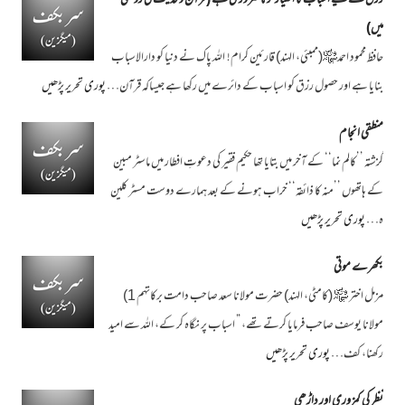
رزق کے لیے اسباب کا اختیار کرنا ضروری ہے (قرآن و حدیث کی روشنی
میں)
حافظ محمود احمد﷾(ممبئی، الہند) قارئین کرام! اللہ پاک نے دنیا کو دارالاسباب
بنایا ہے اور حصول رزق کو اسباب کے دائرے میں رکھا ہے جیساکہ قرآن…
پوری تحریر پڑھیں
منطقی انجام
گزشتہ ’’کالم نما‘‘ کے آخر میں بتایا تھا حکیم فقیر کی دعوتِ افطار میں ماسٹر مبین
کے ہاتھوں ’’منہ کا ذائقہ‘‘ خراب ہونے کے بعد ہمارے دوست مسٹر کلین
ہ…
پوری تحریر پڑھیں
بکھرے موتی
مزمل اختر ﷾ (کامٹی، الہند) حضرت مولانا سعد صاحب دامت برکاتہم 1)
مولانا یوسف صاحب فرمایا کرتے تھے، ” اسباب پر نگاہ کر کے، اللہ سے امید
رکھنا، کف…
پوری تحریر پڑھیں
نظر کی کمزوری اور داڑھی