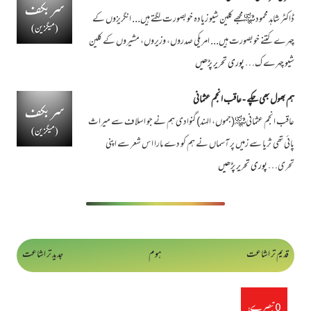
ڈاکٹر شاہد محمود ﷾ مجھے کلین شیو زیادہ خوبصورت لگتے ہیں... انگریزوں کے
چہرے کتنے خوبصورت ہیں... امریکی صدروں، وزیروں، مشیروں کے کلین
شیو چہرے ک…
پوری تحریر پڑھیں
ہم بھول بھی چکے - عاقب انجم عثمانی
عاقب انجم عثمانی﷾(جموں، الہند) گنوادی ہم نے جو اسلاف سے میراث
پائی تھی ثریا سے زمیں پر آسماں نے ہم کو دے مارا اس شعر سے اپنی
تحری…
پوری تحریر پڑھیں
قدیم تر اشاعت
ہوم
جدید تر اشاعت
0 تبصرے: