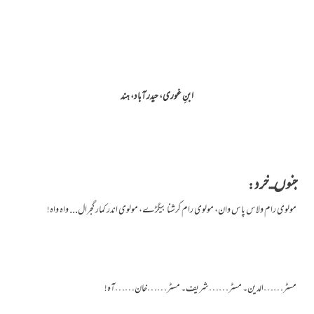
ابنِ غوری، حیدر آباد، ہند
جنوں...خرد:
مولوی رام ولاس پاس وان، مولوی رام کرشنا بیگڑے، مولوی اندر کمار گجرال... واہ واہ!
مسٹر……الدین۔ مسٹر……شریف۔ مسٹر……خان……آہ!