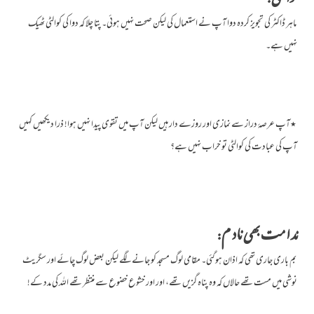
ماہر ڈاکٹر کی تجویز کردہ دوا آپ نے استعمال کی لیکن صحت نہیں ہوئی۔ پتا چلا کہ دوا کی کوالٹی ٹھیک
نہیں ہے۔
٭آپ عرصۂ دراز سے نمازی اور روزے دار ہیں لیکن آپ میں تقوی پیدا نہیں ہوا! ذرا دیکھیں کہیں
آپ کی عبادت کی کوالٹی تو خراب نہیں ہے؟
ندامت بھی نادم:
بم باری جاری تھی کہ اذان ہوگئی۔ مقامی لوگ مسجد کو جانے لگے لیکن بعض لوگ چائے اور سگریٹ
نوشی میں مست تھے حالاں کہ وہ پناہ گزیں تھے، اور اور خشوع خضوع سے منتظر تھے اللہ کی مدد کے!