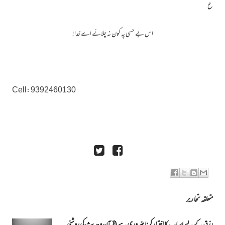
ع
اس بے حسی پہ کون نہ چلائے اے خدا!
Cell: 9392460130
متعلقہ تحاریر