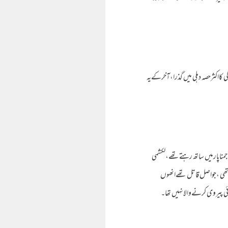
ساتھ دہلی ۱۹۸۹ء میں روزگارکےلئےآگیاتھا،زندگی کااکثرحصہ دہلی میں گذرا،آخرکےیہ
اپارمیں ساتھ رہتےتھے،لکشمی
 تھی ،جواصل قاتل تھےانھوں
ی پیروی کرنےوالانہیں تھا۔