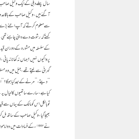
سال پہلےدہلی کےایک وکیل صاحب ب
آگئےہیں ،وکیل صاحب کےباقاعدہ 
سےمعلوم کرتےکہ آپ اتنےبڑےوکیل
کہتےکہ رشوت دےدینی چاہئےتھی ،
کےسلسلہ میں مشورہ کےدوران قیدی
پرواکیوں نہیں ؟جہاں نہ کھانانہ پا
گہرائی سےلیتےتھے،جیل میں وہ مسل
‘‘دیتے،’’مرنےکےبعدکیاہوگا؟‘‘ا
کیاہے،سارےساتھیوں کاخیال یہ ہےک
نے۱۹۹۲ ءکےفسادات میں دواماموں کوقتل کیاتھا،اوربعدمیں وہ خوداتنےپچھتائےکہ قتل میں جیل چلےگئے۔