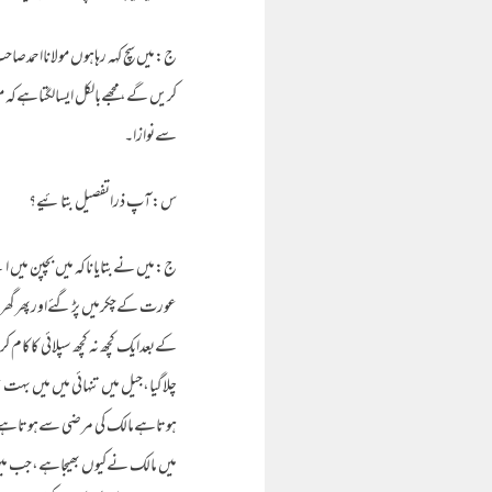
ج:میں سچ کہہ رہاہوں مولانااحمدص
کریں گے،مجھےبالکل ایسالگتاہےک
سےنوازا۔
س:آپ ذراتفصیل بتائیے؟
ج:میں نےبتایاناکہ میں بچپن میں 
عورت کےچکرمیں پڑگئےاورپھرگھربار
چلاگیا،جیل میں تنہائی میں میں بہ
ہوتاہےمالک کی مرضی سےہوتاہے،یہ 
میں مالک نےکیوں بھیجاہے،جب می