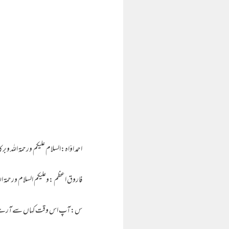
احمد اوّاہ:السلام علیکم ورحمۃ اللہ وبرک
فاروق اعظم :وعلیکم السلام ورحمۃ الل
س:آپ اس وقت کہاں سےآرہےہ