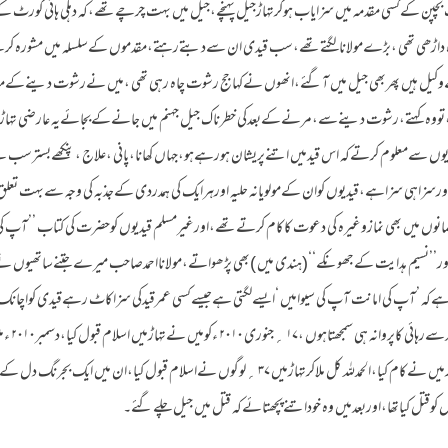
چپن کےکسی مقدمہ میں سزایاب ہوکرتہاڑجیل پہنچے،جیل میں بہت چرچےتھے،کہ دہلی ہائی کور
داڑھی تھی ،بڑےمولانالگتےتھے،سب قیدی ان سےدبتےرہتے،مقدموں کےسلسلہ میں مشورہ کرت
 ہیں پھربھی جیل میں آگئے،انھوں نےکہاجج رشوت چاہ رہی تھی ،میں نےرشوت دینےکےمقابلہ
تووہ کہتے،رشوت دینےسے،مرنےکےبعدکی خطرناک جیل جہنم میں جانےکےبجائےیہ عارضی تہاڑ
وں سےمعلوم کرتےکہ اس قیدمیں اتنےپریشان ہورہےہو،جہاں کھانا،پانی ،علاج ،پنکھےبسترسب 
نی ،اورسزاہی سزاہے،قیدیوں کوان کےمولویانہ حلیہ اورہرایک کی ہمدردی کےجذبہ کی وجہ سےبہت تعلق
مانوں میں بھی نمازوغیرہ کی دعوت کاکام کرتےتھے،اورغیرمسلم قیدیوں کوحضرت کی کتاب ’’آپ کی
ور’’نسیم ہدایت کےجھونکے‘‘(ہندی میں )بھی پڑھواتے،مولانااحمدصاحب میرےجتنےساتھیوں نے
ہ ’آپ کی امانت آپ کی سیوامیں ‘ایسےلگتی ہےجیسےکسی عمرقیدکی سزاکاٹ رہےقیدی کواچانک رہا
توبالکل اس ک
بھیجاگیا،وکیل صاحب کےساتھ مل کرمیں نےکام کیا،الحمدللہ کل ملاکرتہاڑمیں ۳۷ ؍لوگوں نےاسلام قبول کی