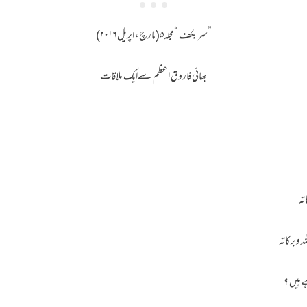
”سربکف “مجلہ۵(مارچ، اپریل ۲۰۱۶)
بھائی فاروق اعظم سےایک ملاقات
اتہ
ہ وبرکاتہ
یں ؟