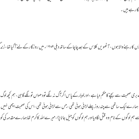
گارہےہیں ۔
ج:میں گورکھ پور(یوپی )کےایک گاؤں کارہنےوالاہوں، آٹھویں کلاس کےبعدچاچاکے
ت سےبچنےکاحکم دیاہے،اورلوہارکےپاس اگرآگ نہ لگےتودھواں تولگےگاہی ،ہم کچھ لوگ جمن
ہمارےایک ساتھی سےچندروزپہلےلڑائی ہوئی تھی ،جس سےلڑائی ہوئی تھی ،اس کی صحبت اچھی نہیں
لوگوں کےنام وہ قتل لگادیااورہم لوگوں کوجیل جاناپڑا،میرےاللہ کاکرم تھاہمارےمقدمہ کی کوئ