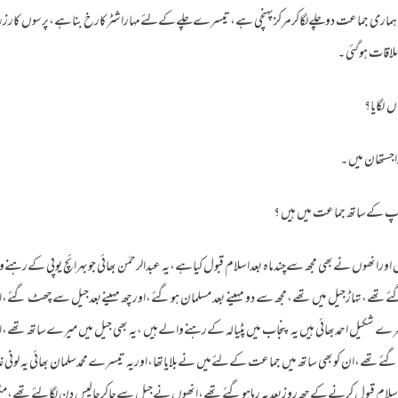
 ،ہماری جماعت دوچلےلگاکرمرکزپہنچی ہے،تیسرےچلےکےلئےمہاراشٹرکارخ بناہے،پرسوں کا
اقات ہوگئی ۔
لگایا؟
جستھان میں ۔
 کےساتھ جماعت میں ہیں ؟
انھوں نےبھی مجھ سےچندماہ بعداسلام قبول کیاہے،یہ عبدالرحمٰن بھائی جوبہرائچ یوپی کےرہنےو
ےتھے،تہاڑجیل میں تھے،مجھ سے دو مہینے بعد مسلمان ہوگئے،اورچھ مہینےبعدجیل سےچھٹ گئے،
شکیل احمدبھائی ہیں یہ پنجاب میں پٹیالہ کےرہنےوالےہیں ،یہ بھی جیل میں میرےساتھ تھے،او
ئےتھے،ان کوبھی ساتھ میں جماعت کےلئےمیں نےبلایاتھا،اوریہ تیسرےمحمدسلمان بھائی یہ لونی 
اوراسلام قبول کرنےکےچھ روزبعدیہ رہاہوگئےتھے،انھوں نےجیل سےجاکرچالیس دن لگالئےتھے،