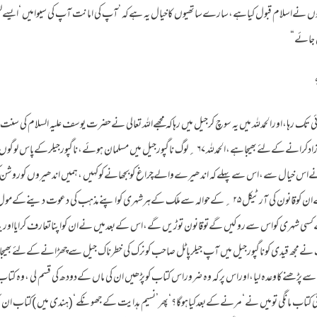
ں نےاسلام قبول کیاہے،سارےساتھیوں کاخیال یہ ہےکہ ’آپ کی امانت آپ کی سیوامیں ‘ایسےل
ل جائے“
 تک رہا،اورالحمدللہ میں یہ سوچ کرجیل میں رہاکہ مجھےاللہ تعالی نےحضر ت یوسف علیہ السلام کی
کےاندرقیدیوں کوجہنم کی جیل سےآزادکرانےکےلئےبھیجاہے،الحمدللہ ۶۷ ؍لوگ ناگپورجیل میں مسلمان ہوئے
نےاس خیال سے،اس سےپہلےکہ اندھیرےوالےچراغ کوبجھانےکوکہیں ،ہمیں اندھیروں کوروشن ک
سےوقت لیا،سب سےپہلےمیں نےان کوقانون کی آرٹیکل ۲۵ ؍کےحوالہ سےملک کےہرشہری کواپنےمذہب کی دعوت 
 شہری کواس سےروکیں گےتوقانون توڑیں گے،اس کےبعدمیں نےان کواپناتعارف کرایااوربتایاک
نےمجھ قیدی کوناگپورجیل میں آپ جیلرپاٹل صاحب کونرک کی خطرناک جیل سےچھڑانےکےلئےبھیج
سےپڑھنےکاوعدہ لیا،اوراس پرکہ وہ ضروراس کتاب کوپڑھیں ان کی ماں کےدودھ کی قسم لی ،وہ کتا
ی کتاب مانگی تومیں نے‘مرنےکےبعدکیاہوگا؟‘پھر’نسیم ہدایت کےجھونکے‘(ہندی میں )کتاب ان ت