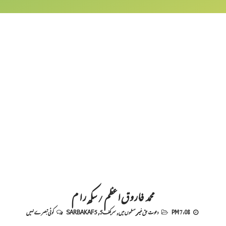
محمد فاروق اعظم / سکھ رام
7:08 PM
دعوت حق غیر مسلموں میں
,
سربکف5
,
SARBAKAF 5
کوئی تبصرے نہیں