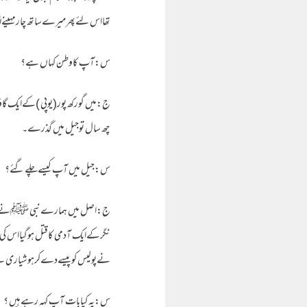
تھااس لئےپھرمیرےساتھ چارمہینےل
س:آپ کاوطن کہاں ہے؟
چھ سال توجیل میں گذرے۔
س:جیل میں آپ کیسےچلےگئے؟
ج:اصل میں ہمارےنبی ﷺنےبری صحب
نگرکےایک آدمی کاقتل ہوگیااس کی 
نےپولیس کوپیسےدےکرہوشیاری سےہم 
س:یہ کیابات آپ کہہ رہےہیں ؟