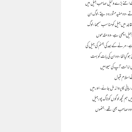
ٹ کےاتنےبڑےوکیل صاحب جیل میں
ے،وہ مفیدمشورہ دیتے،لوگ ان
 میں جیل کومناسب سمجھا،لوگ
جیل اچھی ہے،وہ مقدموں
ہے،مرنےکےبعدکی جہنم کی جیل کی
 ہوگیاتھا،وہ ان کی بات کوبہت
 امانت آپ کی سیوامیں
اسلام قبول
ئی کاپروانہ مل جائے،اورمیں
ومالک کےیہاں سےقیدسےرہائی کاپروانہ ہی سمجھتاہوں ،۱۷ ؍جنوری ۲۰۱۰ ءکومیں نےتہاڑمیں اسلام قبول کیا،دسمبر۲۰۱۰ ءمیں ہم کچھ لوگوں کوناگ پورجیل
ا،ان میں ایک بجرنگ دل کےوہ صاحب بھی تھے،جنھوں