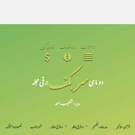
تمام شمارے
ہمارا تعارف
تعاون کریں
سر بکف
دو ماہی
برقی مجلہ
مدیر: شکیبـ احمد
قرآن-تذکیر
حدیث-تفہیم
رد فرقِ باطلہ
رد فرقِ ضالہ
شعر و ادب
تصوف و سلوک