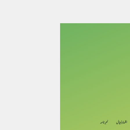
اظہارِ خیال
خبرنامہ