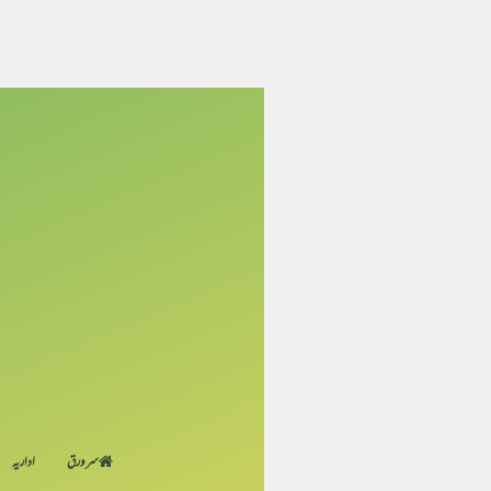
سر ورق
اداریہ