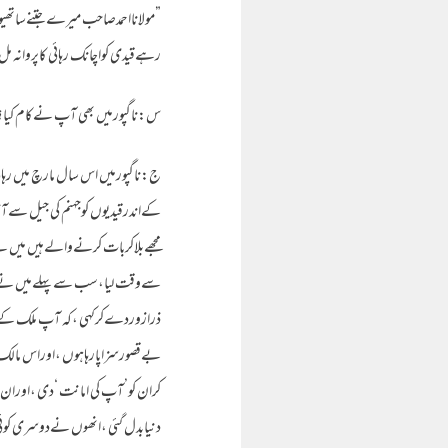
”مولانااحمدصاحب میرےجتنےساتھیو
رہےقیدی کواچانک رہائی کاپروانہ م
س:ناگپورمیں بھی آپ نےکام کیا؟
ج:ناگپورمیں اس سال مارچ میں رہائی
مجھےبلاکربات کرنےوالےہیں میں 
ذرازوردےکرکہی ،کہ آپ ملک کےکسی
بےقصورسزاپارہاہوں ،اوراس مالک 
کران کو’آپ کی امانت ‘دی ،اوران 
دنیابدل گئی ،انھوں نےدوسری کوئ