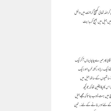
 تعالیٰ کھینچ کرجنت میں داخل
جیل میں بھیج کرہدایت
لگایاپھرمیرےچاچایہاں آکرایک
ایک ریڑہ رکشہ خریدااورایک
۲۰۰۶ ءمیں مجھ پرمقدمہ قائم ہوااورمیں اپنےساتھیوں کےساتھ جیل میں
 کاپکایقین تھاکہ جوکچھ
 میں بہت ڈوب جاتاکہ مجھےجیل
دینےکےلئےاوربنانےکےلئے۔تین