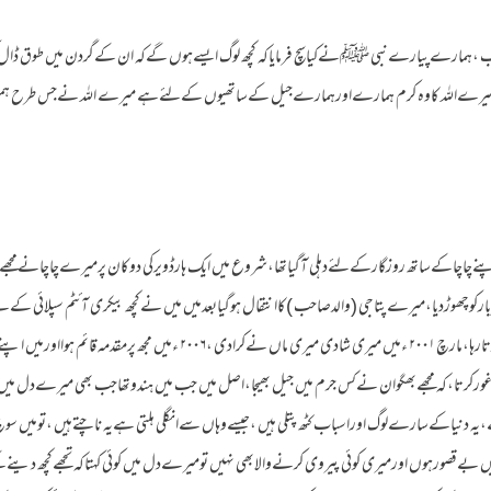
احب ،ہمارےپیارےنبی ﷺنےکیاسچ فرمایاکہ کچھ لوگ ایسےہوں گےکہ ان کےگردن میں طوق ڈال کراللہ
ہ میرےاللہ کاوہ کرم ہمارےاورہمارےجیل کےساتھیوں کےلئےہے میرے اللہ نےجس طرح ہمیں 
اپنےچاچاکےساتھ روزگارکےلئےدہلی آگیاتھا،شروع میں ایک ہارڈویرکی دوکان پرمیرےچاچانےمجھے
کوچھوڑدیا،میرےپتاجی (والدصاحب )کاانتقال ہوگیابعدمیں میں نےکچھ بیکری آئٹم سپلائی کےلئے
کےبعدایک کچھ نہ کچھ سپلائی کاکام کرتارہا،مارچ ۲۰۰۱ ءمیں میری شادی میری ماں نےکرادی ،
ت غورکرتا،کہ مجھےبھگوان نےکس جرم میں جیل بھیجا،اصل میں جب میں ہندوتھاجب بھی میرےدل میں اس
دنیاکےسارےلوگ اوراسباب کٹھ پتلی ہیں ،جیسےوہاں سےانگلی ہلتی ہےیہ ناچتےہیں ،تومیں سوچ
ں بےقصورہوں اورمیری کوئی پیروی کرنےوالابھی نہیں تومیرےدل میں کوئی کہتاکہ تجھےکچھ 