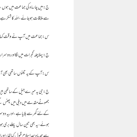
ج:میں چارماہ کی جماعت میں ہوں
سےملاقات ہوجائے،اللہ کاشکرہےمل
س:جماعت میں آپ نے وقت کہاں 
ج:پہلاچلہ گجرات میں لگااوردوسرارا
س:آپ کےیہ تینوں ساتھی بھی آپ
ج:جی یہ میرےجیل کےساتھی ہیں اور
جھوٹےمقدمےمیں دہلی میں پھنس گئ
کےلئےگھرسےبلایاہے،اوریہ دوسرے 
ہوئے،یہ بھی تین سال پہلےبری ہوگ
سےچھ ماہ بعداسلام قبول کیاتھا،