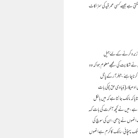
گتی ہےجیسےکسی عمرقیدکی سزاکاٹ
 سنت زندہ کرنےکےلئےجیل
،ناگپورجیلرکےپاس لوگوں نےشکایت کی ،مجھےمعلوم ہواکہ وہ
رناچاہئے،جیلرآرکےپاٹل
دینےکےمول ادھیکار(بنیادی حق )کی بات
ہ مالک جانتاہےکہ میں بالکل
اہے،میں نےکچھ آخرت کی بات کہہ
ب انھوں نےپڑھی ،ان کی سوچ کی
ک پہنچائی ،مالک کاکرم ہےانھوں