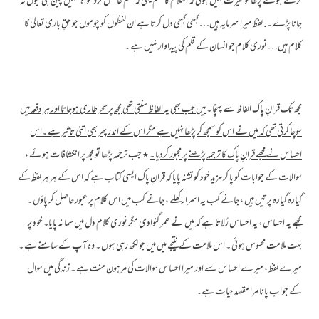
کرتے ہوئے پڑھا تو حیرت نہیں ہوئی کہ اسلام کا حکم یہی کہ علم حاصل کرو خواہ تمہیں چین ہی کیوں نہ
جانا پڑے ۔ . لفظ میرا سرمایہ ہیں… کبھی کبھی دل کرتا ہے ان لفظوں کو چوموں جو حقِ باری تعالی کا
کلام ہیں… نوری کلام جو انسان کے قلم کی پیداوار نہیں ہے ۔
مجھ تک قرانِ پاک الفاظ سے پہنچا ۔
میں جب بھی یہ الفاظ سنتی تھی مجھ پر سحر طاری ہوجاتا اور ہر دفعہ میں
سوچا کرتی تھی کہ میں نے اس کو سمجھ کر پڑھا نہیں ہے مگر اس کے اندر پھر بھی اتنی تاثیر ہے ۔اس
احساس نے مجھے قرانِ پاک کا ترجمہ پڑھنے پر مجبور کردیا ۔
٭ جب ترجمہ پڑھا تو مجھ پر انکشافات ہوئے ،
سوالات کے جوابات کو پا کر مزید خود کو تشنہ پایا کہ قرانِ پاک ایسی کتاب ہے کہ اس کے ہر ہر لفظ کے
گیارہ گیارہ پرتیں ہیں ، جانے کب یہ اسرار کھلے ، جانے کب میں اس کلام پر عبور حاصل کر پاؤں ۔
مجھے یہ احساس ، یہ احساس رُلاتا ہے کہ میں نے عمر گنوادی مگر نوری کلام دل میں سما نہ پایا۔ خود پر
بہت ملامت محسوس ہوئی ۔ اس ملامت کے نتیجے میں میں جو لکھ رہی ہوں ۔ وہ آپ کے سامنے ہے ۔
میرے لفظ ، میرے احساس سے اور میرا احساس سوالات کی مرہون منت ہے ۔ زندگی میں سوال
کے جواب پانا مرا مقصدِ حیات ہے۔