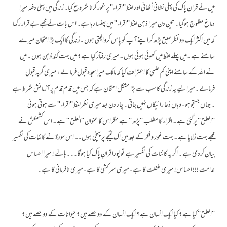
میں نے قران پاک کی پہلی نشانی اُٹھائی اور لفظ ''اقراء'' پر غور کرنا شروع کیا۔ زندگی میں پہلی دفعہ میرا
دماغ مفلوج ہوگیا ۔ تین دن میرا ذہن لفظ ''اقراء'' میں پھنسا رہا ہے۔ اس بات نے مجھے بے قرار رکھا
کہ میں اکثر ایک دو نظر سبق پڑھ کر اپنے آپ کو پاس کروالیتی ہوں ۔زندگی کا ایک بڑا امتحان میرے
سامنے ہے ۔میں پہلے لفظ میں کھوئی ہوئی ہوں ۔ میری رفتار کیا ہے ؟ میں بہت کُند ذہن ہوں ۔ میں
نے اللہ کے سامنے اپنی کم علمی کا اعتراف کیا کہ مالک میرا سجدہ قبول فرما لے ، میری گریہ قبول
فرمالے ۔میرا لیے یہ زندگی کا سب سے بڑا مشکل امتحان ہے کہ جس میں قدم قدم پر آزمائش شرط ہے
۔ جہاں جستجو ہو ، وہاں دُعا رائیگاں نہیں جاتی ۔ چار دن بعد میری نظر لفظ ''اقراء'' سے ہوتی ہوئی
''العلق'' پر گئی ہے ۔ اقراء کا مطلب ''پڑھ '' ہے مگر اس کا عنوان ''العلق '' ہے ۔ اس کشمکش نے
مجھے بہت رُلایا ہے ۔ بہت غور و فکر کے بعد میں اک نتیجے پر پہنچی ہوں۔۔ اس سورۃ نے کائنات کی تفسیر
بیان کردی ہے ۔ اگر یہ کائنات کی تفسیر ہے تو پورا قرانِ پاک کیا ہوگا۔۔۔ہائے ! میرا احساس
ندامت !!! احساس! میری غفلت کا ہے ، میری سرکشی کا ہے ، میری نافرمانی کا ہے ۔
''العلق'' کیا ہے ؟ کیا ایک انسان ہے ؟ ایک انسان کے دو حصے ہیں ؟ حیوانات کے دو حصے ہیں ؟