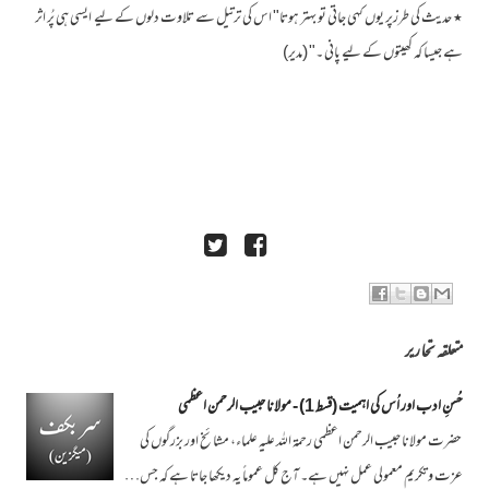
٭ حدیث کی طرزپر یوں کہی جاتی تو بہتر ہوتا" اس کی ترتیل سے تلاوت دلوں کے لیے ایسی ہی پُر اثر
ہے جیسا کہ کھیتوں کے لیے پانی ۔" (مدیر)
متعلقہ تحاریر
حُسنِ ادب اور اُس کی اہمیت (قسط 1) - مولانا حبیب الرحمن اعظمی
حضرت مولانا حبیب الرحمن اعظمی رحمۃ اللہ علیہ علماء، مشائخ اور بزرگوں کی
عزت و تکریم معمولی عمل نہیں ہے۔ آج کل عموماً یہ دیکھا جاتا ہے کہ جس…