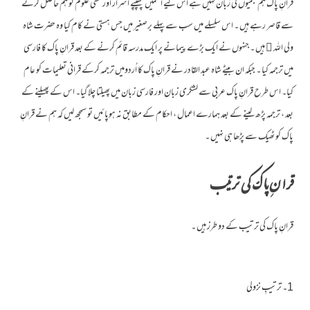
قرانِ پاک ہم عجمیوں کی زبان نہیں ہے اس لیے ا سمیں چھپپے اسرار اور مخفی علوم کو ہم حاصل کرنے
سے قاصر رہے ہیں ۔ اس سلسلے میں سب سے پہلے برصغیر میں جس ہستی نے کام کیا وہ حضرت شاہ
ولی اللہ ﷫ ہیں ۔ جنہوں نے ایک بڑے پیمانے پر ایک مدرسہ قائم کرنے کے بعد قرانِ پاک کا فارسی
میں ترجمہ کیا ۔ جبکہ ان بیٹے شاہ عبد القادر نے قرانِ پاک کا اُردومیں ترجمہ کرکے قرانی تعلیمات کو عام
کیا۔ اس طرح قرانِ پاک عربی سے لشکری زبان اور فارسی زبان میں پھیلتا چلا گیا۔ اس کے پھیلنے کے
بعد ، ترجمہ پڑھ لینے کے بعد ہمارے اعمال ، احکام کے مطابق نہ ہوپائیں تو سمجھ لیں کہ ہم نے قرانِ
پاک کو ٹھیک سے پڑھا ہی نہیں ۔
قرانِ پاک کی ترتیب
قرانِ پاک کی ترتیب کے دو طرز ہیں ۔
1۔ ترتیبِ نزولی