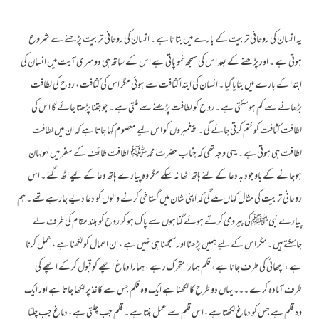
یہ انسان کی روحانی تربیت کے بارے میں بتاتا ہے ۔ انسان کی روحانی تربیت پڑھنے سے شروع
ہوتی ہے ۔ اور پڑھنے کے بعد اس کی سمجھ نمو پاتی ہے اس کے ساتھ ہی دوسری آیت میں انسان کی
ابتدا کے بارے میں بتایا گیا ۔ انسان کی ابتدا کثافت سے ہوئی مگر اس کی کثافت ، روح کی لطافت
بڑھانے سے کم ہوسکتی ہے ۔ روح کو لطافت پڑھنے سے ملتی ہے ۔ جو جتنا پڑھتا جائے گا اس کی
لطافت کثافت کو ختم کرتی جائے گی ۔ پیغمبروں کو اس لیے معصوم کہا جاتا ہے کہ ان میں لطافت
لطافت ہی ہوتی ہے ۔ یہی وجہ تھی کہ جناب حضرت محمد ﷺ لطافت طائف کے سفر میں لہولہان
ہوجانے کے باوجود بد دعا کے لئے ہاتھ اٹھا نہ سکے مگر وہ پیارے ہاتھ دعا کے لیے اٹھ گئے ۔ اس
روحانی تربیت کی مثال کہاں ملے گی کہ اپنی شان میں گستاخی کرنے والوں کو دعا دیے جارہے تھے ۔ ہم
پیارے نبیﷺ کی پیروی کرتے ہوئے گناہوں سے پا ک ہو کر روح کو بلند مقام کی طرف لے
جاسکتے ہیں ۔مگر اس کے لیے ہمیں پڑھنا اور سمجھنا ہی نہیں ہے ، ان اعمال کو لکھنا ہے ، عمل کرنا
ہے ، اچھائی کی طرف جانا ہے ، قلم ہمارا متحرک رہے ، ہمارا دماغ اچھے کو قبول کرکے اچھے کی
طرف آمادہ کرے ۔۔۔ یہاں دو طرح کا لکھنا ہے ایک وہ قلم جس سے کاغذ پر لکھا جاتا ہے اور ایک
وہ قلم ہے جس کو دماغ لکھتا ہے ، اس قلم سے عمل بنتا ہے ۔ قلم جب چلتی ہے ، دماغ جب چلتا