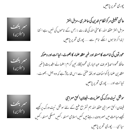
پوری تحریر پڑھیں
عالمی تبلیغی مرکز نظام الدین کی حاضری - مزمل اختر
مزمل اختر حفظہ اللہ، کامٹی اللہ کی قدرت : جس کے ناموں کی نہیں ہے انتہا
ابتدا کرتا ہوں اسکے نام سے …
پوری تحریر پڑھیں
عورتوں کی امامت کا مسئلہ اور غیر مقلد علماء کا جھوٹ، خیانت اور دھوکہ
حافظ محمود احمد(عرف عبد الباری محمود)قارئین کرام! علمائے اہلحدیث (غیر
مقلدین علماء) کو احناف اور فقہ حنفی سے اس قدر چڑٓ ہے کہ وہ جہل، جھوٹ،
خیانت اور …
پوری تحریر پڑھیں
سوشل نیٹ ورک کی عفریت - فیضان الحق معراجی
فیضان الحق معراجی حفظہ اللہ ہم تفریح طبع کے لئے سوشل نیٹ ورک پر کیسے
کیسےمباحث میں مصروف رہتے ہیں کہیں اسلامی مسئلہ ،کہیں مسلکی مسئلہ،کہیں
سیاسی …
پوری تحریر پڑھیں