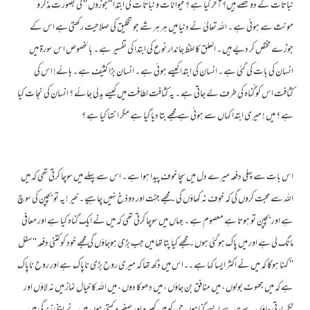
نباتات کے دو حصے ہیں؟ آخر کیا ہے ؟ حیوانات و نباتات کی ابتدا ''جوڑوں '' کی بصورت مذکر و
مونث سے ہوئی ہے ۔ اللہ تعالیٰ نے دنیا میں ہر ہر شے جو تخلیق کی صلاحیت رکھتی ہے اس کے
جوڑے مختص کر دیے ہیں ۔ العلق کا لفظ جاندار نوع کی ابتدا کی تفسیر ہے ۔ بالخصوص اس سورۃ میں
انسان کی بات کی گئی ہے ۔ انسان کی ابتدا کیسے ہوئی ہے ۔ انسان بڑا کثیف ہے ۔ ہائے! اس کی
کثافت اس کو گُناہ کی طرف لے جاتی ہے ۔ یہ کثافت لطافت میں کیسے بدلی جائے ؟ انسان کی نجات کیا
ہے ؟ میں ! میری ابتدا کہاں سے ہوئی ہے مجھے بتا دیا گیا ہے مگر انتہا کیا ہے ؟
اس بات سے پہلی دفعہ میرے دل میں سچا خوف پیدا ہوا ہے ۔ اس سے پہلے میں سوچا کرتی تھی کہ میں
اللہ سے محبت کروں گی کہ خوف نہ کھاؤں گی ۔مجھے جنت اور دوذخ نہیں چاہیے ۔ خیر ! یہ تو بچپن کی سوچ
ہے اور بچپن تو ہوتا ہے معصوم ہے ۔ جہاں میں سوچا کرتی تھی کہ میں نے ایک گناہ کیا ہے اور معافی
مانگ لی ہے اور میں پاک ہوگئی ہوں ۔ مجھے کیا پتا تھا میں جب بڑی ہوجاؤں گی مجھے خود کو کتنی دفعہ ''سفل
'' کہنا ہوگا کہ میں نے اکثر ایسا کہا ہے ۔۔اس میں دُکھ تھا کہ میری روح بڑی ناپاک ہے اور روح ناپاک
ہے کہ میں جھوٹ بولوں ، میں منافق بن جاؤں ، میں دھوکا دوں ، میں اللہ کا خیال نماز میں نہ لاؤں اور