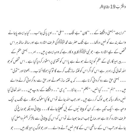
وَاقْتَرِبْ Aya-19.
''ارایت'' بمعنی دیکھنے کے ۔۔'' کان ''بے شک ۔۔ ''علی'' ۔۔اوپر یا کی جانب ۔۔ کیا ہدایت پاجانے
والے بندے کو نہیں دیکھا ۔۔ بے شک حضرت محمدﷺ کی طرف اشارہ ہے اور ساتھ ساتھ ہر اس
شخص کے لیے اشارہ ہے ، جو نبیﷺ کا پیرو کار ہے کہ وہ ہدایت پر ہیں ۔۔ امر ۔۔ بمعنی حکم کے
۔۔ پیرہیزگاری کے حکم کو اپنائے ہوئے ہے یا اس کو تقوی پر استوار کردیا گیا ہے ۔ اس شخص کو جو
اللہ تعالیٰ کی راہ ہر ہے اس کو اگر اس کو فتنہ ساز تنگ کرے گا تو کیا ہوگا؟ کذب۔۔ جھوٹا اور ''تولی''
۔۔۔ بمعنی حق سے رو گردانی کرنا ہے۔۔۔ کہ یہ فتنہ ساز جھوٹے اور حق سے روگرادنی کرنے والے
ہیں ۔۔۔"الم ''۔۔۔ کیا نہیں ، ''یعلم'' ۔۔ جانتا ۔۔'' یری ''۔۔ دیکھنے کے روپ میں ۔۔۔اللہ تعالیٰ کیا
نہیں دیکھ رہا کہ جو یہ لوگ کر رہے ہیں ۔ اور جب اللہ جانے تو اس کا کیا سلوک ہوگا ۔ بے شک یہ ایک
وعید ہے ، ایک تنبیہ ہے ۔کہ ان کو پیشانیوں کے بل کھینچا جائے گا۔۔۔ پیشانی وہ جگہ جو دماغ کی
طرف اشارہ کرتا ہے اور دماغ جب اندھا ہوجائے تو اس کو اس کی پیشانی سے پکڑ کر جہنم واصل کیا
جائے اور تب اس کے ساتھی اس کے کام نہیں آنے والے ۔۔ اور جو لوگ پرہیز گار ہیں ۔۔۔ جو