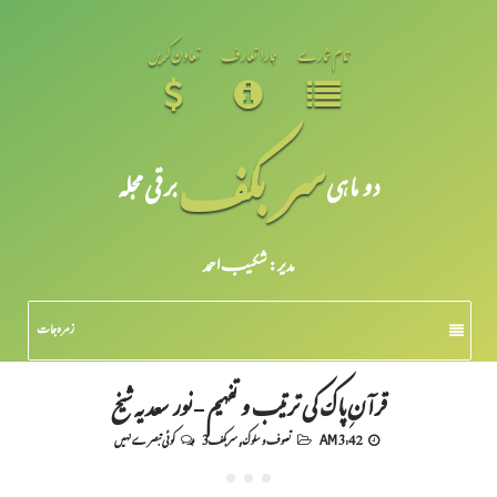
تمام شمارے
ہمارا تعارف
تعاون کریں
سر بکف
دو ماہی
برقی مجلہ
مدیر: شکیبـ احمد
زمرہ جات
قرآنِ پاک کی ترتیب و تفہیم - نور سعدیہ شیخ
3:42 AM
تصوف و سلوک
,
سربکف3
کوئی تبصرے نہیں