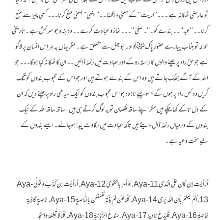
اور اس میں روح ڈال کر اس سے حساب لیں گے ۔ اس کے بعد اس کی سرکشی کس کام کی َ ؟ کہ دنیا
تو عارضی ٹھکانہ ہے ۔ ۔۔''اریت'' کے معنی دیکھنا ۔۔'' ینہی'' بمعنی منع کرنا۔۔۔ کسی چیز سے منع
کرنا ۔۔ "عبد'' ۔۔ بندے کو ۔''۔ صلیََ ''۔۔۔ نماز و عبادت کرے ۔۔ وہ بندہ جو سرکش ہے ۔ تاریخی
حوالہ تو جناب پیارے حضور پاکﷺ اور ابو جہل سے متعلق ہے ۔ مگر یہاں یہ ہر اس انسان پر لاگو
ہے جو حق راہ پر چلنے والوں کا راستہ روکے اور عبادت مٰیں رخنہ ڈالیں ۔۔ ان کا ٹھکانہ کیا ہوگا۔۔۔ جو
اللہ کے آگے جھک جاتے ہیں وہ اس کے بندے ہوتے ہیں اور جو اس کے محبوب بندوں کو تنگ
کریں وہ کس راہ پر ہوں گے ؟ سوچیے نا! وہ جو اس محبوب بندوں کو ایک سیدھی راہ پرچلنے دیں کہ ان
کے دل تاکے کھاچکے ہیں مگر اپنے ساتھ نقصان تو یہ لوگ کرتے ہی ہیں ، ساتھ ساتھ اللہ کے نیک
بندوں کے درمیاں رخنہ ڈال دیتے ہیں تاکہ عبادت میں رکاوٹ پیدا ہوجائے ۔ ایسے بندوں کے
لیے سخت وعید ہے ۔
أَرَأَيْتَ إِنْ كَانَ عَلَى الْهُدَى Aya-11.أَوْ أَمَرَ بِالتَّقْوَى Aya-12. أَرَأَيْتَ إِنْ كَذَّبَ وَتَوَلَّى Aya-
13.أَلَمْ يَعْلَمْ بِأَنَّ اللَّهَ يَرَى Aya-14. كَلَّا لَئِنْ لَمْ يَنْتَهِ لَنَسْفَعَنْ بِالنَّاصِيَةِ Aya-15. نَاصِيَةٍ كَاذِبَةٍ
خَاطِئَةٍ Aya-16.فَلْيَدْعُ نَادِيَهُ Aya-17. سَنَدْعُ الزَّبَانِيَةَ Aya-18. كَلَّا لَا تُطِعْهُ وَاسْجُدْ