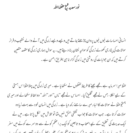
نور سعدیہ شیخ حفظہا اللہ
انسانی احساسات جُوں جُوں پروان چڑھتے جاتے ہیں ویسے ویسے زندگی میں آنے والے نشیب و فراز
سوالات کی پٹاری کھولے زندگی کو سوالیہ نشان بنا دیتے ہیں ۔یہ سوال ہماری زندگی کا مقصد متعین
کرتے ہیں کہ ان جوابات کی روشنی میں زندگی گزارنا ہی بطریقِ احسن ہے ۔
لفظ میرا سرمایہ ہے ۔مجھے جینے کا طریقہ لفظوں نے سکھایا ہے ۔ میری زندگی میں پہلا لفظ اس ہستی
کے لیے نکلا ، جس نے مجھے تخلیق کیا۔ احساس نے مجھے ''ماں'' اور ''اللہ '' دو الفاظ سکھائے اور میری
جستجوِ لفظ نے سوالات کا انبار میرے سامنے رکھ دیا ہے ۔ زندگی میں انسان خود سے بہت زیادہ
سولات کرتا ہے۔ جب سوالات کا جواب تشفی بخش نہیں ملتا تو تلاش میں نکل پڑتا ہے ۔میں نے
ایک حدیث کی تحقیق کے لیے اصحاب و تابعین کو ایک بر اعظم کونے سے دوسرے کونے میں سفر