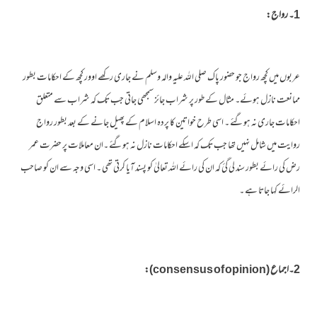
1۔ رواج:
عربوں میں کچھ رواج جو حضور پاک صلی اللہ علیہ والہ وسلم نے جاری رکھے اوور کچھ کے احکامات بطور
ممانعت نازل ہوئے۔ مثال کے طور پر شراب جائز سمجھی جاتی جب تک کہ شراب سے متعلق
احکامات جاری نہ ہوگئے ۔ اسی طرح خواتین کا پردہ اسلام کے پھیل جانے کے بعد بطور رواج
روایت میں شامل نہیں تھا جب تک کہ اسکے احکامات نازل نہ ہوگئے ۔ان معاملات پر حضرت عمر
رض کی رائے بطور سند لی گئ کہ ان کی رائے اللہ تعالیٰ کو پسند آیا کرتی تھی ۔ اسی وجہ سے ان کو صاحب
الرائے کہا جاتا ہے ۔
2۔اجماع (consensus of opinion):