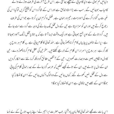
دنیا میں کم ہوتی ہے دنیا کامیابی کے پیچھے بھاگتی ہے . اس طرح آخرت کی طرف دوڑنے والے
کامیاب ہوجائیں گے . سب سے بڑا استاد خالق ہے اور اس کے شاگرد اس کو چیلنج کریں تو کیا اس کی
غیرت یہ گنوارا کرے گی ؟ وہ بہت رحیم و رحمان ہے . فضل و کرم ان پر کرتا ہے جو اس کی طرف
رجوع کرتے ہیں اور ان کو سزا دیتا ہے جن کے دل قفل لگ جانے کی وجہ سے گرد سے اٹ جاتے
ہیں . گرد تالے کے اوپر جمع ہوجاتی ہے اور ایک وقت ایسا آتا ہے کہ یہ تالا یا قفل زنگ آلود ہوجاتا
ہے ، پرانے تالوں پر چابیاں کام کرنا چھوڑ جاتی ہے . اللہ تعالیٰ کا کلام چابی ہے . یہ کلام ہر روح پر
کارگر ہے ، ہر روح پر اسرار اس کلام کے ذریعے کھلتے ہیں . مگر جن کی عقل کام کرنا چھوڑ دے ، جن
کا دل و نگاہیں بصیرت و بصارت کھودیں ، جن کے آنکھیں حقائق کو دیکھ کر ماننے سے انکار کردیں
ان کے دل پر تالے ہیں. ان کے تالے کیسے کھلیں کہ عرصہ گزر جانے کے بعد رحمانی کلام کی چابی
سے دل کے قفل نہیں کھولے گئے . کہاں جائیں گے وہ لوگ؟ کہاں جائیں گے َ ؟ ان کا ٹھکانہ کیا
ہوگاَ؟ ان کے حصے میں ناکامی ہے ؟ ان کا ٹھکانہ کیا ہوگا؟
اس بات سے مجھے اللہ تعالیٰ کا فرمان یاد آگیا . جب حضرت ابراہیم نے اپنے باپ تارخ کے لے دُعا