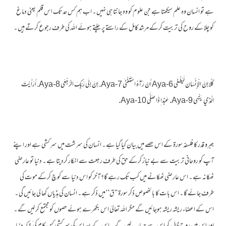
ہے تو انسان وہ علم سیکھتا ہے جن علوم کو وہ جانتا ہی نہیں ۔ اب ہم کس حد تک اس قلم یعنی دماغ
کو چلا کے روح کی تربیت کرکے مرشد کامل کے راستے پر چلتے ہوئے اللہ کی طرف رجوع کرتے ہیں ۔
كَلَّا إِنَّ الْإِنْسَانَ لَيَطْغَى Aya-6 أَنْ رَآَهُ اسْتَغْنَى Aya-7. إِنَّ إِلَى رَبِّكَ الرُّجْعَى Aya-8. أَرَأَيْتَ
الَّذِي يَنْهَى Aya-9. عَبْدًا ِذَا صَلَّى Aya-10.
جبرو قدر کا فلسفہ سورۃ کے اس حصے میں بیان کیا گیا ہے ۔ انسان کی سرشت میں سرکشی ہے اور اپنے
آپ کو روحانی تربیت سے بے نیاز کرکے حق کی طرف رجعت سے انکار کردیتا ہے ۔ دنیا تو عارضی
ٹھکانہ ہے ۔ اس عارضی ٹھکانے میں کب تک رہے گا؟ آخر کو اس دنیا سے کوچ کرکے موت کی
طرف جائے گا ۔ اس بات کا بالخصوص ذکر سورۃ ''ق' ' میں ذکر ہے ۔ انسان کی ہڈیاں کھا لی جائیں گی ۔
اس کے اعضاء ریشہ ریشہ ہوجائیں گے مگر اللہ تعالیٰ اس بکھرے ہوئے حصوں کو مجتمع کر لیں گے ۔