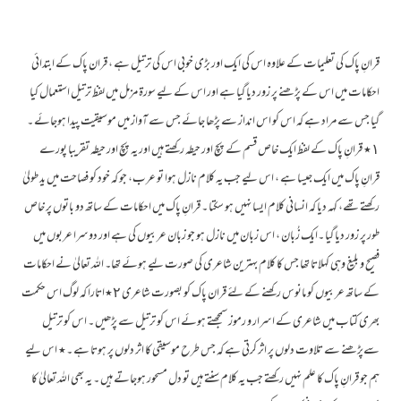
قرانِ پاک کی تعلیمات کے علاوہ اس کی ایک اور بڑی خوبی اس کی ترتیل ہے ، قران پاک کے ابتدائی
احکامات میں اس کے پڑھنے پر زور دیا گیا ہے اور اس کے لیے سورۃ مزمل میں لفظ ترتیل استعمال کیا
گیا جس سے مراد ہے کہ اس کو اس انداز سے پڑھا جائے جس سے آواز میں موسیقیت پیدا ہوجائے ۔
١٭ قرانِ پاک کے لفظ ایک خاص قسم کے پچ اور حیطہ رکھتے ہیں اور یہ پچ اور حیطہ تقریبا پورے
قرانِ پاک میں ایک جیسا ہے ، اس لیے جب یہ کلام نازل ہوا تو عرب، جو کہ خود کو فصاحت میں ید طولیٰ
رکھتے تھے، کہہ دیا کہ انسانی کلام ایسا نہیں ہو سکتا ۔ قرانِ پاک میں احکامات کے ساتھ دو باتوں پر خاص
طور پر زور دیا گیا ۔ایک زُبان ، اس زبان میں نازل ہو جو زبان عربیوں کی ہے اور دوسرا عربوں میں
فصیح و بلیغ وہی کہلاتا تھا جس کا کلام بہترین شاعری کی صورت لیے ہوئے تھا۔ اللہ تعالیٰ نے احکامات
کے ساتھ عربیوں کو مانوس رکھنے کے لئے قران پاک کو بصورت شاعری ٢٭اتارا کہ لوگ اس حکمت
بھری کتاب میں شاعری کے اسرار و رموز سمجھتے ہوئے اس کو ترتیل سے پڑھیں ۔ اس کو ترتیل
سےپڑھنے سے تلاوت دلوں پر اثر کرتی ہے کہ جس طرح موسیقی کا اثر دلوں پر ہوتا ہے ۔٭ اس لیے
ہم جو قرانِ پاک کا علم نہیں رکھتے جب یہ کلام سنتے ہیں تو دل مسحور ہوجاتے ہیں ۔ یہ بھی اللہ تعالیٰ کا