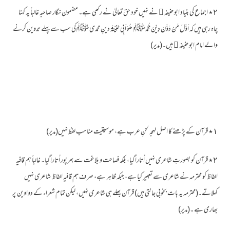
٢٭ اجماع کی بنیاد ابو حنیفہ ﷫ نے نہیں خود حق تعالیٰ نے رکھی ہے۔ مضمون نگار صاحبہ غالباً یہ کہنا
چاہ رہی ہیں کہ اَوَّلَ مَنْ دَوَّنَ دِیْنَ مُحَمَّدﷺ ھُوَ اَبِی حَنِیْفَۃ دینِ محمدی ﷺ کی سب سے پہلے تدوین کرنے
والے امام ابو حنیفہ ﷫ ہیں۔(مدیر)
١٭ قرآن کے پڑھنے کا اصل لہجہ لحنِ عرب ہے، موسیقیت مناسب لفظ نہیں(مدیر)
٢٭ قرآن کو بصورتِ شاعری نہیں اُتارا گیا، بلکہ فصاحت و بلاغت سے بھرپور اُتارا گیا۔ غالباً ہم قافیہ
الفاظ کو محترمہ نے شاعری سے تعبیر کیا ہے، جبکہ ظاہر ہے، صرف ہم قافیہ الفاظ شاعری نہیں
کہلاتے۔(محترمہ یہ بات بخوبی جانتی ہیں) قرآن بھلے ہی شاعری نہیں، لیکن تمام شعراء کے دواوین پر
بھاری ہے ۔(مدیر)