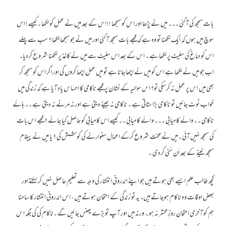
بات سمجھ کی آگئی ۔۔۔ میں نے پڑھا اور اس کو سمجھا !! اس کے بعد میں نے عمل کو لکھا ۔ کیسے ! اس
سوچ میں ہوں کہ ایک لکھنا تو وہ ہے کہ مجھے بات سمجھ آگئی اور میں نے جو سمجھا لکھا ؟ سب سے پہلے
اس کو دماغ کی سلیٹ پر لکھا ہے ۔ اس کے بعد اس سلیٹ سے میں نے کاغذ پر لکھنا شروع کردیا۔
اب جو میں نے لکھا ہے اس کو میں نے اچھا جانا ہے تو میں عمل اچھا کروں گی اور اگر اس کو سمجھ کر
بھی میں اس پر عمل نہ کرسکی تو؟ اس سوالیہ کے نشان پر مجھے ناکامی کا احساس یاد آیا ہے کہ زندگی میں
خواب ٹوٹ جائیں تو ناکامی بڑا ستاتی ہے ۔ ناکامی نہ جینے دیتی ہے اور نہ مرنے نہ دیتی ہے ۔۔ ہائے
ناکامی ۔۔ وائے کامیابی ۔۔۔ وائے کامیابی ۔۔ کیسے اس کامیابی کو حاصل کیا جائے ؟ مجھے اس بات
کی سمجھ نہیں آئی ۔میں نے محنت شروع کرکے اعمال سنوارنے کی کوشش کی ؟ یا میں نے پیغام
سمجھ لینے کے بعد اَن سُنی کردی ۔
کچھ طالب علم ایسے بھی ہوتے ہیں جو اپنے اندرونی انتشار کی وجہ سے تعلیم حاصل نہیں کرسکتے اور
بعض اوقات وہ ناکام ہوجاتے ہیں۔یہ تو زندگی کے امتحان ہوتے ہیں ، اس اندرونی انتشار کا سامنا
ہم کو آخری امتحان روزِ محشر نہ ہو ۔ ورنہ میں اور آپ تو بڑے پھنس جائیں گے ۔ناکام کی کی جگہ اس