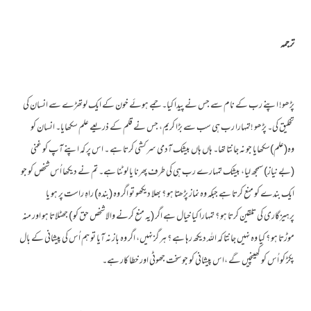
ترجمہ
پڑھو! اپنے رب کے نام سے جس نے پیدا کیا۔جمے ہوئے خون کے ایک لوتھڑے سے انسان کی
تخلیق کی۔ پڑھو !تمہارا رب ہی سب سے بڑا کریم، جس نے قلم کے ذریعے علم سکھایا۔ انسان کو
وہ(علم)سکھایا جو نہ جانتا تھا۔ ہاں ہاں بیشک آدمی سرکشی کرتا ہے ۔ اس پر کہ اپنے آپ کو غنی
(بے نیاز) سمجھ لیا، بیشک تمہارے رب ہی کی طرف پھرنا یا لوٹنا ہے۔ تم نے دیکھا اُس شخص کو جو
ایک بندے کو منع کرتا ہے جبکہ وہ نماز پڑھتا ہو ؟ بھلا دیکھو تو اگر وہ (بندہ) راہِ راست پر ہو یا
پرہیزگاری کی تلقین کرتا ہو ؟ تمہارا کیا خیال ہے اگر (یہ منع کرنے والا شخص حق کو ) جھٹلاتا ہو اور منہ
موڑتا ہو ؟ کیا وہ نہیں جانتا کہ اللہ دیکھ رہا ہے ؟ ہر گز نہیں، اگر وہ باز نہ آیا تو ہم اُس کی پیشانی کے بال
پکڑ کو اُس کو کھینچیں گے ،اس پیشانی کو جو سخت جھوٹی اور خطا کار ہے۔