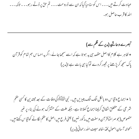
عبادت کرتے ہیں ۔۔۔ اس کو سنا دیا گیا کہ ان سے ڈرو مت ۔۔۔ تم حق پر ڈٹے رہو۔۔ ۔تاکہ۔۔۔
اللہ کا قرب حاصل ہو۔
تبصرے و حاشیے (مدیر کے قلم سے)
٭ ظاہر ہے کلام کا اصل مقصد ہی یہ ہوتا ہے کہ اسے سمجھا جائے، اگر یہ احساس ہم تمام کو قرآن
پاک سمجھ کر پڑھنے پر مجبور کردے تو کیا ہی بات ہے!(مدیر)
١٭ اجماع و قیاس دو بالکل الگ الگ چیزیں ہیں۔ نبیﷺ کی وفات کے بعد مجتہدین کا کسی حکمِ
شرعی کے متعلق اتفاق کرلینا اجماع کہلاتا ہے، جبکہ علت کے مشترک ہونے کی بناء پر غیر
منصوص(جو صراحتاً قرآن و سنت میں مذکور نہیں) یعنی فرع میں اصل کا حکم لگانے کو قیاس کہتے ہیں۔
بحوالہ آسان اصولِ فقہ-خالد سیف اللہ رحمانی(مدیر)