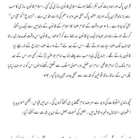
قران ِ پاک اور احادیث کو مدِ نظر رکھتے ہوئے اسلامی قانون سازی کی گئی ۔ اسلام قانون سازی کا سب
سے بڑا ماخذ قرانِ پاک اور پھر حضور پاک صلی علیہ والہ وسلم کی ذات اقدس ہے ۔ ''اجماع'' کو ''قیاس''
بھی کہا جاتا ہے ۔١٭ عہد ِ وقت کے تمام علماء کا اسلام کے قانون کے ماخذ میں سے ایک پر اکتفا
کرتے ہوئے رضامند ہوجانا ایک نیا قانون سامنے لے کر آتا تھا۔ یہ قانون اس وقت تک جاری رہتا
تھا جب تک علماء حیات ہوتے تھے ، اس کے بعد نئے آنے والے علماء اجماع کے ذریعے نیا
قانون بناتے تھے ۔ اجماع کی بنیاد سب سے پہلے جناب امام ابو حنفیہ ﷫نے رکھی اور اس کے بعد
امام مالک ﷫،امام شافعی ، امام احمد حنبل اور اصولی مسلک سے تعلق رکھنے والوں اس کو نہ صرف اپنایا
بلکہ اس کے ساتھ ساتھ قوانین کو شدت سے عملی جامہ بھی پہنایا گیا ۔٢٭
کچھ ماخذ پر اختلافات کی وجہ سے صرف نام لکھنے پر ہی اکتفا کروں گی ۔ ان میں قیاس ، فقہی صوابدید یا
استحصان ،استدلال وغیرہ شامل ہیں ۔ بعض کی نسبت بعض نے ان پر شدت سے اکتفاء کیا۔