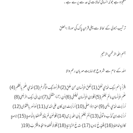
معجزہ ہے جو کہ انسانی کمالات کی حد سے پرے ہے ۔
ترتیب نزولی کے لحاظ سے پہلی قرانِ پاک کی سورۃ :العلق
بِسْمِ اللَّهِ الرَّحْمَنِ الرَّحِيمِ
اللہ کے نام سے شروع جو نہایت مہربان رحم والا
اقْرَأْ بِاسْمِ رَبِّكَ الَّذِي خَلَقَ (1) خَلَقَ الْإِنْسَانَ مِنْ عَلَقٍ (2) اقْرَأْ وَرَبُّكَ الْأَكْرَمُ (3) الَّذِي عَلَّمَ بِالْقَلَمِ (4)
عَلَّمَ الْإِنْسَانَ مَا لَمْ يَعْلَمْ (5) كَلَّا إِنَّ الْإِنْسَانَ لَيَطْغَى (6) أَنْ رَآهُ اسْتَغْنَى (7) إِنَّ إِلَى رَبِّكَ الرُّجْعَى(8)
أَرَأَيْتَ الَّذِي يَنْهَى (9) عَبْدًا إِذَا صَلَّى (10) أَرَأَيْتَ إِنْ كَانَ عَلَى الْهُدَى (11) أَوْ أَمَرَ بِالتَّقْوَى (12)
أَرَأَيْتَ إِنْ كَذَّبَ وَتَوَلَّى (13) أَلَمْ يَعْلَمْ بِأَنَّ اللَّهَ يَرَى (14) كَلَّا لَئِنْ لَمْ يَنْتَهِ لَنَسْفَعًا بِالنَّاصِيَةِ (15) نَاصِيَةٍ
كَاذِبَةٍ خَاطِئَةٍ (16) فَلْيَدْعُ نَادِيَهُ (17) سَنَدْعُ الزَّبَانِيَةَ (18) كَلَّا لَا تُطِعْهُ وَاسْجُدْ وَاقْتَرِبْ (19(