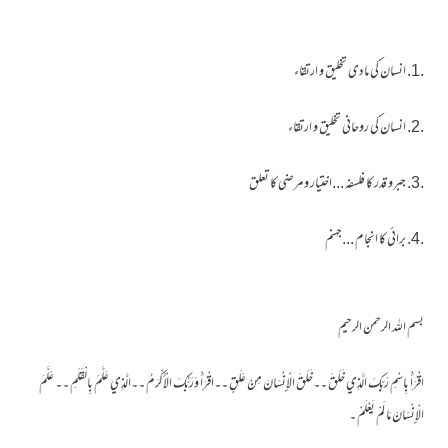
.1. انسان کی مادی تخلیق و ارتقاء
.2. انسان کی روحانی تخلیق و ارتقاء
.3. جبرو قدر کا فلسفہ ...اختیار و مرضی کا تعلق
.4. برائی کا انجام ...جہنم
بسم الله الرحمن الرحيم
اقْرَأْ بِاسْمِ رَبِّكَ الَّذِي خَلَقَ ۔۔خَلَقَ الْإِنْسَانَ مِنْ عَلَقٍ ۔۔اقْرَأْ وَرَبُّكَ الْأَكْرَمُ ۔۔الَّذِي عَلَّمَ بِالْقَلَمِ ۔۔ عَلَّمَ
الْإِنْسَانَ مَا لَمْ يَعْلَمْ ۔