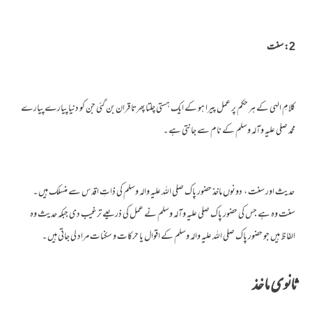
2: سنت
کلامِ الہی کے ہر حکم پر عمل پیرا ہو کے ایک ہستی چلتا پھرتا قران بن گئی جن کو دنیا پیارے پیارے
محمد صلی علیہ وآلہ وسلم کے نام سے جانتی ہے ۔
حدیث اور سنت ، دونوں ماخذ حضور پاک صلی اللہ علیہ والہ وسلم کی ذاتِ اقدس سے منسلک ہیں ۔
سنت وہ ہے جس کی حضور پاک صلی علیہ وآلہ وسلم نے عمل کی ذریعے ترغیب دی جبکہ حدیث وہ
الفاظ ہیں جو حضور پاک صلی اللہ علیہ والہ وسلم کے اقوال یا حرکات و سکنات مراد لی جاتی ہیں ۔
ثانوی ماخذ