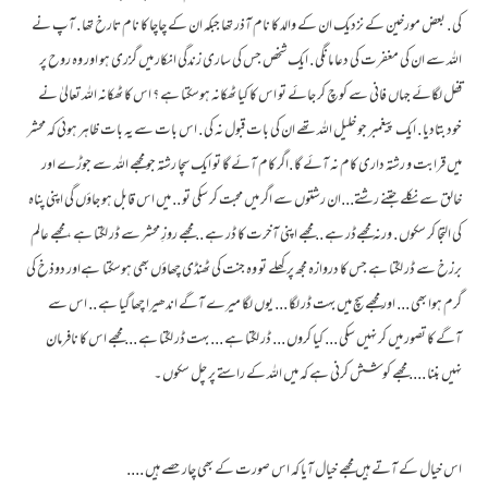
کی . بعض مورخین کے نزدیک ان کے والد کا نام آذر تھا جبکہ ان کے چاچا کا نام تارخ تھا . آپ نے
اللہ سے ان کی مغفرت کی دعا مانگی . ایک شخص جس کی ساری زندگی انکار میں گزری ہو اور وہ روح پر
قفل لگائے جہاں فانی سے کوچ کر جائے تو اس کا کیا ٹھکانہ ہوسکتا ہے ؟ اس کا ٹھکانہ اللہ تعالیٰ نے
خود بتادیا . ایک پیغمبر جو خلیل اللہ تھے ان کی بات قبول نہ کی . اس بات سے یہ بات ظاہر ہوئی کہ محشر
میں قرابت و رشتہ داری کام نہ آئے گا .اگر کام آئے گا تو ایک سچا رشتہ جو مجھے اللہ سے جوڑے اور
خالق سے نکلے جتنے رشتے...ان رشتوں سے اگر میں محبت کر سکی تو .. میں اس قابل ہو جاؤں گی اپنی پناہ
کی التجا کر سکوں . ورنہ مجھےڈر ہے .. مجھے اپنی آخرت کا ڈر ہے .. مجھے روزِ محشر سے ڈر لگتا ہے ، مجھے عالم
برزخ سے ڈر لگتا ہے جس کا دروازہ مجھ پر کھلے تو وہ جنت کی ٹھنڈی چھاؤں بھی ہوسکتا ہےاور دوذخ کی
گرم ہوا بھی ... اور مجھے سچ میں بہت ڈر لگا ... یوں لگا میرے آگے اندھیرا چھا گیا ہے .. اس سے
آگے کا تصور میں کر نہیں سکی ... کیا کروں ... ڈر لگتا ہے ... بہت ڈر لگتا ہے ... مجھے اس کا نافرمان
نہیں بننا .... مجھے کوشش کرنی ہے کہ میں اللہ کے راستے پر چل سکوں ۔
اس خیال کے آتے ہیں مجھے خیال آیا کہ اس صورت کے بھی چار حصے ہیں ....