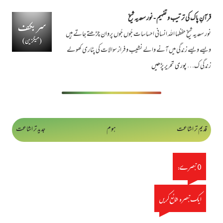
قرآنِ پاک کی ترتیب و تفہیم - نور سعدیہ شیخ
نور سعدیہ شیخ حفظہا اللہ انسانی احساسات جُوں جُوں پروان چڑھتے جاتے ہیں
ویسے ویسے زندگی میں آنے والے نشیب و فراز سوالات کی پٹاری کھولے
زندگی ک…
پوری تحریر پڑھیں
قدیم تر اشاعت
ہوم
جدید تر اشاعت
0 تبصرے:
ایک تبصرہ شائع کریں