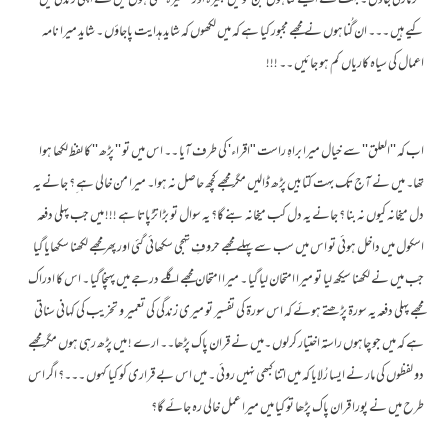
ٹکر مارتی جاؤں ۔ بہت سے ایسے گناہوں جن کو میں کبیرہ اور صغیرہ کہتی ہوں میں نے اپنی زندگی میں
کیے ہیں ۔۔۔ ان گُناہوں نے مجھے مجبور کیا ہے کہ میں لکھوں کہ شاید ہدایت پاجاؤں ۔ شاید میرا نامہ
اعمال کی سیاہ کاریاں کم ہو جائیں ۔۔ !!!
اب کہ ''العلق'' سے خیال میرا براہِ راست "اقراء' کی طرف آیا ۔۔ اس میں تو '' پڑھ '' کا لفظ لکھا ہوا
تھا۔ میں نے آج تک بہت کتابیں پڑھ ڈالیں مگر مجھے کچھ حاصل نہ ہوا۔ میرا من خالی ہے ِ؟ جانے یہ
دل میخانہ کیوں نہ بنا ؟ جانے یہ دل کب میخانہ بنے گا؟ یہ سوال تو بڑا تڑپاتا ہے !!! میں جب پہلی دفعہ
اسکول میں داخل ہوئی تو اس میں سب سے پہلے مجھے حروفِ تہجی سکھائی گئی اور پھر مجھے لکھنا سکھایا گیا
جب میں نے لکھنا سیکھ لیا تو میرا امتحان لیا گیا ۔ میرا امتحان مجھے اگلے درجے میں پہنچا گیا ۔ اس کا ادراک
مجھے پہلی دفعہ یہ سورۃ پڑھتے ہوئے کہ اس سورۃ کی تفسیر تو میری زندگی کی تعمیر و تخریب کی کہانی سناتی
ہے کہ میں جو چاہوں راستہ اختیار کرلوں ۔میں نے قران پاک پڑھا۔۔ ارے ! میں پڑھ رہی ہوں مگر مجھے
دو لفظوں کی مار نے ایسا رُلایا کہ میں اتنا کبھی نہیں روئی ۔ میں اس بے قراری کو کیا کہوں ۔۔۔؟ اگر اس
طرح میں نے پورا قران پاک پڑھا تو کیا میں میرا عمل خالی رہ جائے گا؟