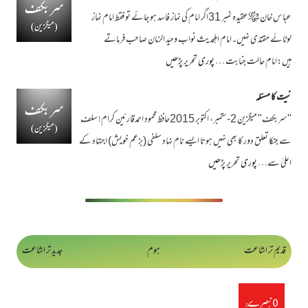
عباس خان ﷾عقیدہ نمبر 31اگر امام کی نماز فاسد ہو جائے تو فقط امام نماز
لوٹائے مقتدی نہیں۔امام اہلحدیث نواب وحید الزمان صاحب فرماتے
ہیں:امام حالت جنابت …
پوری تحریر پڑھیں
نیت کا مسئلہ
"سربکف" میگزین 2-ستمبر، اکتوبر 2015حافظ محمود احمدقارئین کرام! سلف
سے جنکا تعلق دور کا بھی نہیں ہوتا ایسے نام نہاد سلفی (بزعم خویش) اجتہاد کے
اعلیٰ سے…
پوری تحریر پڑھیں
قدیم تر اشاعت
ہوم
جدید تر اشاعت
0 تبصرے: