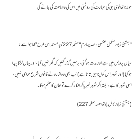
مولانا تھانوی ہی کی عبارت کی روشنی میں اس کی وضاحت کی جائے گی ـ
"بہشتی زیور مکمل عکسی، حصہ چہارم" صفحہ 227/ پر مسئلہ اس طرح لکھا ہوا ہے:
میاں پردیس میں ہے اور مدت ہوگئی،برسیں گذر گئیں کہ گھر نہیں آیا، اور یہاں لڑکا پیدا
ہوگیا (اور شوہر اس کو اپنا ہی بتاتا ہے) تب بھی وہ از روئے قانون شرع حرامی نہیں،
اسی شوہر کا ہے، البتہ اگر شوہر خبر پاکر انکار کرے تو لعان کا حکم ہوگا۔
(بہشتی زیور کامل چوتھا حصہ صفحہ 227)