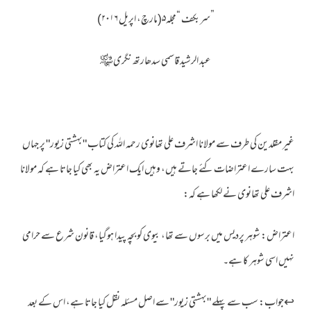
”سربکف “مجلہ۵(مارچ، اپریل ۲۰۱۶)
عبد الرشید قاسمی سدھارتھ نگری ﷾
غیر مقلدین کی طرف سے مولانا اشرف علی تھانوی رحمہ اللہ کی کتاب "بہشتی زیور" پر جہاں
بہت سارے اعتراضات کئے جاتے ہیں، وہیں ایک اعتراض یہ بھی کیا جاتا ہے کہ مولانا
اشرف علی تھانوی نے لکھا ہے کہ:
اعتراض: شوہر پردیس میں برسوں سے تھا، بیوی کو بچہ پیدا ہوگیا، قانون شرع سے حرامی
نہیں اسی شوہر کا ہے۔
↩جواب: سب سے پہلے "بہشتی زیور" سے اصل مسئلہ نقل کیا جاتا ہے، اس کے بعد