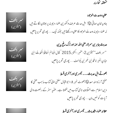
متعلقہ تحاریر
عقیدہ وحدت الوجود
جاوید خان صافی ﷾ اہل حدث عرف وکٹورین علماء دیوبند پر بھتان لگاتے ہیں
کہ علماء دیوبند وحدتُ الوجود کا عقیدہ رکھتے ہیں جوکہ ایک …
پوری تحریر پڑھیں
حدیث جابر بن سمرۃ رضی اللہ عنہ اور ترک رفع یدین
"سربکف" میگزین 2-ستمبر، اکتوبر 2015’’قَالَ الْاِمَامُ الْحَافِظُ الْمُحَدِّثُ ابْنُ
حِبَّا نٍ اَخْبَرَ نَا مُحَمَّدُ بْنُ عُمَرَ بْنِ یُوْسُفَ …
پوری تحریر پڑھیں
جھوٹے اہل حدیث۔۔۔تیسری اور آخری قسط
مفتی آرزومند سعد ﷾جھوٹ نمبر ٨:ابو اقبال سلفی اپنی کتاب مذہب حنفی کا
دین اسلام سے اختلاف نامی کتاب میں لکھتا ہے۔حنفیہ سفر کے رخصت والی
آیات کو نہیں مان…
پوری تحریر پڑھیں
عقائد علماء اہلحدیث...تیسری اور آخری قسط