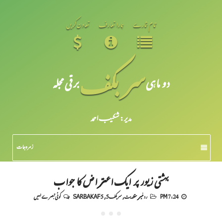
تمام شمارے
ہمارا تعارف
تعاون کریں
سر بکف
دو ماہی
برقی مجلہ
مدیر: شکیبـ احمد
زمرہ جات
بہشتی زیور پر ایک اعتراض کا جواب
7:24 PM
رد غیر مقلدیت
,
سربکف5
,
SARBAKAF 5
کوئی تبصرے نہیں