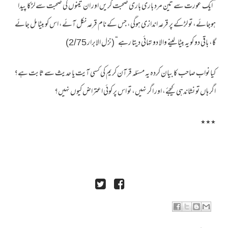
”ایک عورت سے تین مرد باری باری صحبت کریں اور ان تینوں کی صحبت سے لڑکا پیدا
ہوجائے، تو لڑکے پر قرعہ اندازی ہوگی، جس کے نام قرعہ نکل آئے، اس کو بیٹا مل جائے
گا، باقی دو کو یہ بیٹا لینے والا دو تہائی دیتا رہے“ (نزل الابرار 2/75)
کیا نواب صاحب کا بیان کردہ یہ مسئلہ قرآن کریم کی کسی آیت یا حدیث سے ثابت ہے؟
اگر ہاں تو نشاندہی کیجئے، اور اگر نہیں، تو اس پر کوئی اعتراض کیوں نہیں؟
٭٭٭