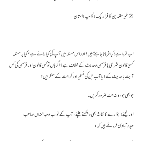
②غیر مقلدین کا فرار ایک دلچسپ داستان
اب فرمائیے! کیا فرمانا چاہتے ہیں؟ اور اس مسئلہ میں آپ کی کیا رائے ہے؟ کیا یہ مسئلہ
کسی قانون شرعی یا قرآن وحدیث کے خلاف ہے؟ اگر ہاں تو کس قانون اور قرآن کی کس
آیت یا حدیث کے؟ یا آپ جن کی تسخیر اور کرامت کے منکر ہیں؟
جو بھی ہو، وضاحت ضرور کریں۔
اور لیجئے! بٹوارے کا تماشہ بھی دیکھتے چلئے، آپ کے نواب وحید الزماں صاحب
حیدرآبادی فرماتے ہیں کہ: