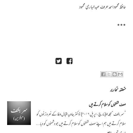
حافظ محمود احمد عرف عبدالباری محمود
٭٭٭
متعلقہ تحاریر
صف شکنوں کو سلام کرتے ہیں
”سربکف “مجلہ۵(مارچ، اپریل ۲۰۱۶) ڈاکٹر جاوید اقبال وفا کے نعرہ زنوں کو
سلام کرتے ہیں ہم اپنے صف شکنوں کو سلام کرتے ہیں جو دشمنوں کو دبا…