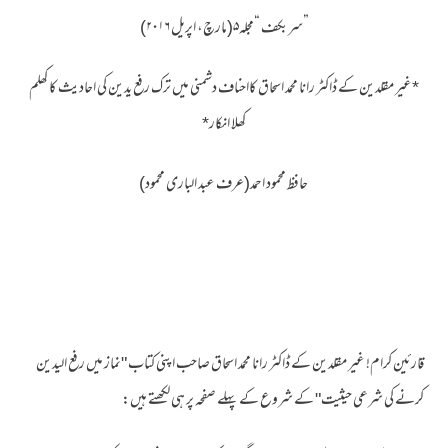
”سربکف “مجلہ۵(مارچ، اپریل ۲۰۱۶)
*غیر مقلدین کے ڈاکٹر رانا محمد اسحاق کااحناف دشمنی میں ترک رفع یدین کی احادیث کا کھلم
کھلا انکار*
حافظ محمود احمد(عرف عبد الباری محمود)
قارئین کرام! غیر مقلدین کے ڈاکٹر رانا محمد اسحاق صاحب اپنی کتاب "نماز میں رفع الیدین
کرنے کی شرعی حیثیت" کے شروع کے پہلے صفحہ پر ہی لکھتے ہیں: