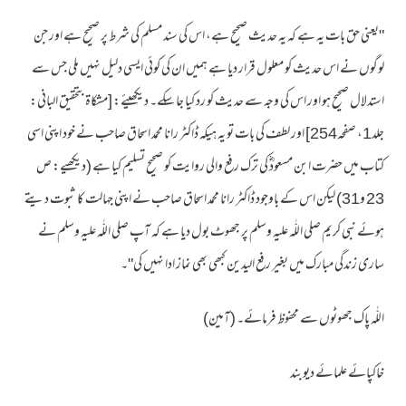
"یعنی حق بات یہ ہے کہ یہ حدیث صحیح ہے، اس کی سند مسلم کی شرط پر صحیح ہے اور جن
لوگوں نے اس حدیث کو معلول قرار دیا ہے ہمیں ان کی کوئی ایسی دلیل نہیں ملی جس سے
استدلال صحیح ہو اور اس کی وجہ سے حدیث کو رد کیا جا سکے۔ دیکھیئے: [مشكاۃ بتحقیق البانی:
جلد1، صفحہ254] اور لطف کی بات تو یہ ہیکہ ڈاکٹر رانا محمد اسحاق صاحب نے خود اپنی اسی
کتاب میں حضرت ابن مسعودؓ کی ترک رفع والی روایت کو صحیح تسلیم کیا ہے (دیکھیے: ص
23 و31) لیکن اس کے باوجود ڈاکٹر رانا محمد اسحاق صاحب نے اپنی جہالت کا ثبوت دیتے
ہوئے نبی کریم صلی اللّٰہ علیہ وسلم پر جھوٹ بول دیا ہے کہ آپ صلی اللّٰہ علیہ وسلم نے
ساری زندگی مبارک میں بغیر رفع الیدین کبھی بھی نماز ادا نہیں کی"۔
اللّٰہ پاک جھوٹوں سے محفوظ فرمائے۔ (آمین)
خاکپائے علمائے دیوبند