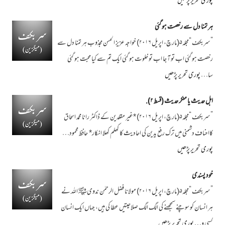
پوری تحریر پڑھیں
ہر تمنا دل سے رخصت ہو گئی
”سربکف “مجلہ۵(مارچ، اپریل ۲۰۱۶) خواجہ عزیز الحسن مجذوب ہر تمنا دل سے
رخصت ہو گئی اب تو آ جا اب تو خلوت ہو گئی ایک تم سے کیا محبت ہو گئی
سا…
پوری تحریر پڑھیں
اہل حدیث یا منکر حدیث (قسط ۲).
”سربکف “مجلہ۵(مارچ، اپریل ۲۰۱۶) *غیر مقلدین کے ڈاکٹر رانا محمد اسحاق
کااحناف دشمنی میں ترک رفع یدین کی احادیث کا کھلم کھلا انکار* حافظ محمود…
پوری تحریر پڑھیں
خود پسندی
”سربکف “مجلہ۵(مارچ، اپریل ۲۰۱۶) مولانا فضل الرحمٰن ندوی ﷾ اللہ نے
ہر انسان کو سوچنے سمجھنے کی الگ الگ صلاحیتیں عطا کی ہیں، جہاں ایک انسان
کسی و…
پوری تحریر پڑھیں