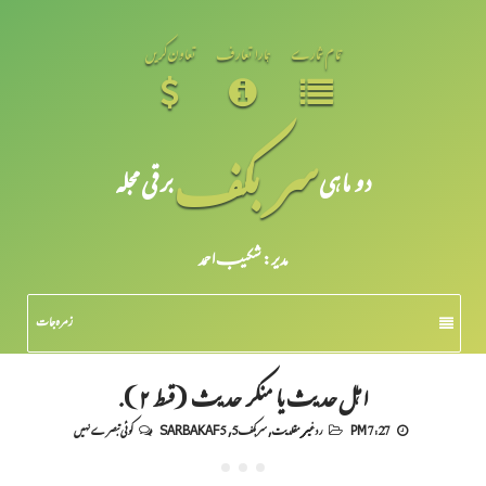
تمام شمارے
ہمارا تعارف
تعاون کریں
سر بکف
دو ماہی
برقی مجلہ
مدیر: شکیبـ احمد
زمرہ جات
اہل حدیث یا منکر حدیث (قسط ۲).
7:27 PM
رد غیر مقلدیت
,
سربکف5
,
SARBAKAF 5
کوئی تبصرے نہیں