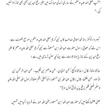
"آپ صلی اللہ علیہ وسلم نے ساری زندگی مبارک میں بغیر رفع الیدین کبھی بھی نماز ادا نہیں
کی۔"
تبصرہ: ڈاکٹر رانا محمد اسحاق صاحب کا یہ نبی کریم صلی اللہ علیہ وسلم پر صریح جھوٹ ہے،
اس لئے کہ صحابئ رسول حضرت عبداللّٰہ ابن مسعودؓ سے نبی کریم صلی اللّٰہ علیہ وسلم کا بغیر
رفع الیدین کے نماز پڑھنا ثابت ہے، چنانچہ سنن ترمذی میں ہے:
حَدَّثَنَا ھَنَّادٌ، قَالَ: حَدَّثَنَا وَکِیع،ٌ عَنْ سُفْیَانَ، عَنْ عَاصِمِ بْنِ کُلَیْبٍ ، عَنْ عَبْدِ الرَّحْمَنِ بْنِ
الْأَسْوَد،ِ عَنْ عَلْقَمَةَ، قال: قَالَ عَبْدُ اللَّہِ بْنُ مَسْعُودٍ: أَلَا أُصَلِّیْ بِکُمْ صَلَاةَ رَسُولِ اللَّہِ صَلَّى اللَّہُ عَلَیْہِ
وَسَلَّمَ فَصَلَّى فَلَمْ یَرْفَعْ یَدَیْہِ إِلَّا فِیْ أَوَّلِ مَرَّةٍ "
یعنی علقمہؓ کہتے ہیں کہ حضرت عبداللّٰہ ابن مسعود رضی اللّٰہ عنہ نے فرمایا: کیا میں تمہیں