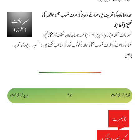
احمد رضا خان کی تعریف میں علمائے دیوبند کی طرف منسوب جعلی حوالوں کی
تحقیق (قسط ۲).
”سربکف “مجلہ۵(مارچ، اپریل ۲۰۱۶) مولانا ساجد خان نقشبندی ﷾ شبلی
نعمانی صاحب کی طرف منسوب جعلی حوالہ: کوکب نورانی صاحب لکھتے ہیں : ’’سیر…
پوری تحریر
پڑھیں
قدیم تر اشاعت
ہوم
جدید تر اشاعت
0 تبصرے:
ایک تبصرہ شائع کریں