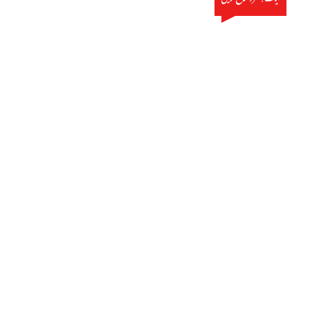
◄
◄
◄