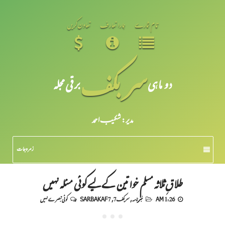
تمام شمارے
ہمارا تعارف
تعاون کریں
سر بکف
دو ماہی
برقی مجلہ
مدیر: شکیبـ احمد
زمرہ جات
طلاقِ ثلاثہ مسلم خواتین کے لیے کوئی مسئلہ نہیں
1:26 AM
خبرنامہ
,
سربکف7
,
SARBAKAF 7
کوئی تبصرے نہیں