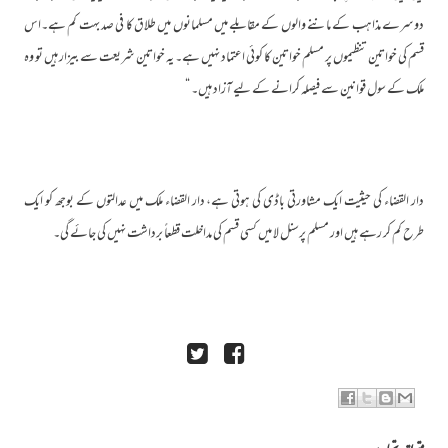
دوسرے مذاہب کے ماننے والوں کے مقابلے میں مسلمانوں میں طلاق کا فی صد بہت کم ہے۔اس
قسم کی خواتین تنظیموں پر مسلم خواتین کا کوئی اعتماد نہیں ہے۔ یہ خواتین شریعت سے بیزار ہیں تو وہ
ملک کے سول قوانین سے فیصلہ کرانے کے لیے آزاد ہیں۔ “
دار القضاء کی حیثیت ایک مشاورتی باڈی کی ہوتی ہے، دار القضاء ملک میں عدالتوں کے بوجھ کو ایک
طرح کم کر رہے ہیں اور مسلم پرسنل لا میں کسی قسم کی مداخلت قطعاً برداشت نہیں کی جائے گی۔