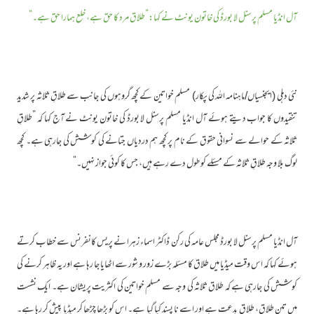
آل انڈیا مسلم پرسنل لا بورڈ کی خاتون یونٹ نے کہا:”طلاق مرد کا حق ہے، خلع ہمارا حق ہے۔“
نئی دہلی (ایجنسیاں/ماہنامہ اللہ کی پکار) مسلم خواتین کے کچھ گروہوں کی جانب سے طلاقِ ثلاثہ پر شدید
تنقیدوں کا جواب دیتے ہوئے آل انڈیا مسلم پرسنل لا بورڈ کی خاتون یونٹ نے آج کہا کہ ”طلاقِ
ثلاثہ کے حوالے سے نسوانی حقوق کے نام پر کچھ ہم دردیاں جتانے کی کوشش کی جارہی ہے۔ کچھ
لوگ بلا وجہ طلاقِ ثلاثہ کے مسئلے کو طول دے رہے ہیں، جس کا کوئی جواز نہیں۔“
آل انڈیا مسلم پرسنل لا بورڈ مجلس عامہ کی رکن ڈاکٹر اسماء زہرا نے پریس کانفرنس سے خطاب کرتے
ہوئے کہا کہ اس وقت میڈیا میں طلاق کا مسئلہ بڑے زور و شور سے اٹھایا جا رہا ہے اور یہ ظاہر کرنے کی
کوشش کی جارہی ہے کہ طلاق ثلاثہ کی وجہ سے مسلم خواتین کی اکثریت پریشان ہے۔ ایک نشست
میں تین طلاق، طلاقِ بدعت ہے اور اسے نا پسند کیا گیا ہے۔ اس کو بڑھا چڑھا کر میڈیا پیش کر رہا ہے۔