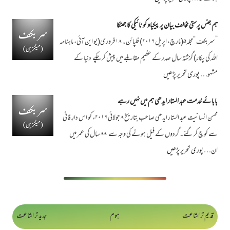
ہم جنس پرستی مخالف بیان پر پیکیاو کو نائیکی کا جھٹکا
”سربکف “مجلہ۵(مارچ، اپریل ۲۰۱۶) فلپائن۔ ۱۸ فروری(یو این آئی، ماہنامہ
اللہ کی پکار) گزشتہ سال صدر کے عظیم مقابلے میں پیش کر چکے دنیا کے
مشہو…
پوری تحریر پڑھیں
بابائے خدمت عبد الستار ایدھی ہم میں نہیں رہے
محسن انسانیت عبد الستار ایدھی صاحب بتاریخ ۸ جولائی ۲۰۱۶ء کو اس دارِ فانی
سے کوچ کر گئے۔ گردوں کے فیل ہونے کی وجہ سے ۸۸ سال کی عمر میں
ان…
پوری تحریر پڑھیں
قدیم تر اشاعت
ہوم
جدید تر اشاعت