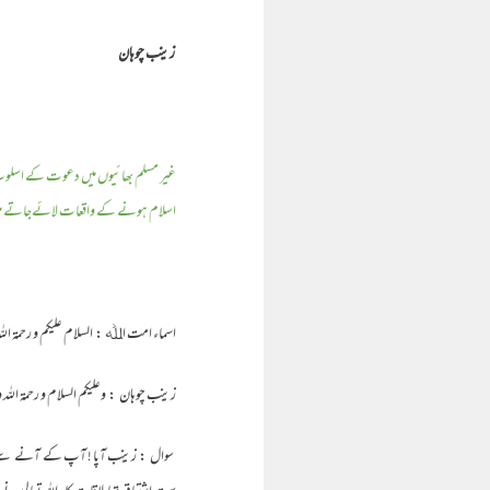
زینب چوہان
غیر مسلم بھائیوں میں دعوت کے اسلوب
اسلام ہونے کے واقعات لائےجاتے ہیں۔ شا
اسماء امت اﷲ : السلام علیکم و رحمۃ اللہ و
زینب چوہان : وعلیکم السلام و رحمۃ اللہ و ب
سوال : زینب آپا ! آپ کے آنے سے بہت خ