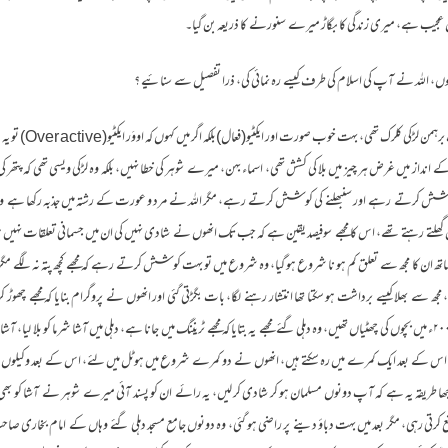
حال عجیب ہے، میری زندگی کا بگاڑ میرے سنورنے کا ذریعہ بن گیا۔
 ہوں، اللہ نے آپ کی اسلام کی طرف کیسے رہ نمائی کی، ذرا تفصیل سے سنائیے ؟
جواب : میرے شوہر کے دفتر
نداز میں غرض ہر چیز میں بلا کی کشش تھی، اسماء بہن، میرے شوہر کی خطا نہیں، بلکہ وہ لڑکی ویسی تھی کہ پتھ
ش کرتے رہے اور سنبھلنے کی کوشش کرتے رہے، مگر اللہ نے مرد و عورت کے رشتہ میں جذبہ رکھا ہے وہ بچ
گھلتے رہتے تھے، اس کا مجھے سوفیصد یقین ہے کہ جب تک انھوں نے شادی نہیں کی ان میں جسمانی تعلقات نہیں 
 کا مجھ سے تعلق کم ہو نا شروع ہو گیا، وہ شروع میں تو بہت کوشش کرتے رہے کہ مجھے کچھ پتہ نہ لگے مگر با
ا، مجھ سے بھلا کیسے برداشت ہو سکتا تھا انتشار رہنے لگا، بات بگڑتی گئی اور انھوں نے پروگرام بنایا کہ مجھے
انھوں نے مجھے ہنومان گڑھ چھوڑا، مئی ۲۰۰۰ء میں بچوں کی چھٹیاں تھیں، وہ دہلی گئے مجھے یہ بتایا کہ مجھے ٹریننگ میں جانا ہے، دہلی میں آشا شر
ں اس کے بعد ایک کمرے میں رہ سکتے ہیں، انھوں نے دو کمرے شروع میں ہوٹل میں لئے، اس کے بعد وکیلوں س
ا طریقہ یہ ہے کہ آپ دونوں مسلمان ہو کر شادی کر لیں، یہ رائے ان کو پسند آئی میرے شوہر نے آشا کو بھ
 کرتی رہی، مگر بعد میں بہت دباؤ دینے پر راضی ہو گئی، وہ دونوں جامع مسجد دہلی گئے وہاں کے امام بخاری 