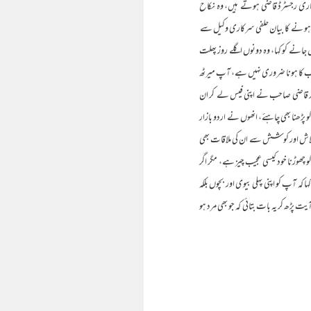
رکاری رجسٹرڈ قاضی ہوتے ہیں، وہ نکاح
 ہو نے کا بیان حلفی سرکاری وکیل سے
جانے کو کہا، وہ دونوں اگلے روز پھلت
احب کا ہونا ضروری نہیں ہے، آپ میرٹھ
ے بعد قاضی صاحب نے اپنی فیس لے کر ان
 پڑھنا بھی چاہئے، انھوں نے اردو بازار
میں تلاش اور کوشش سے ان کی ملاقات بھی
 چھوڑنا خود کیسی عجیب چیز ہے، مگر اگر
ہ آپ کو اپنی پہلی بیوی اور بچوں بلکہ
پڑھ کر یہ بات بتائی کہ جو بھی مرد ہو