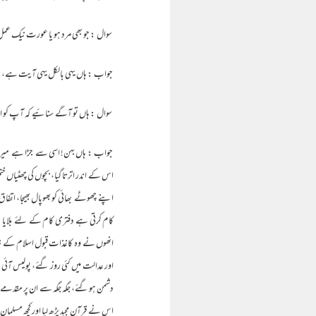
سوال : جو بھی مرد ہو یا عورت نیک عمل
جواب : ہاں یہی بالکل یہی آیت ہے، میرے ش
سوال : ہاں تو آگے سنائیے کہ آپ کو ایما
جواب : ہاں بہن! اسی سے جڑا ہے میرا اسلا
اس کے اندر اترتا گیا، بچوں کی چھٹیاں ختم
اپنے چھوٹے بھائی کو بھوپال بھیجا، اتفا
کام کرتی ہے دفتری کام کے لئے بلایا ہے
انھوں نے وہ کاغذات قبول اسلام کے ن
اور عدالت میں کئی روز گئے، پولیس آئی
دشمن ہو گئے، جگہ جگہ سے ان پر مقدمے چ
اس نے قرآن مجید پڑھ لیا اور کچھ مسلمان