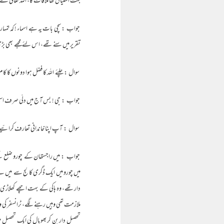
بہت اشتیاق تھا ملاقات کا، اللہ تعالی ن
جواب : سچی بات یہ ہے اسماء ! کہ تمہا
تقریر میں سنے تھے، اس لئے مجھے بھی بڑ
سوال : چلئے اللہ کا فضل ہوا دونوں کا ک
جواب : جی ! بس آج میں دلّی صرف اس
سوال : آپ اپنا خاندانی تعارف کرائیے 
دار تھے، وہ ہاکی کے بہت اچھے کھلاڑی رہ
تحصیل دار بن کر بھوپال کی ایک تحصیل می