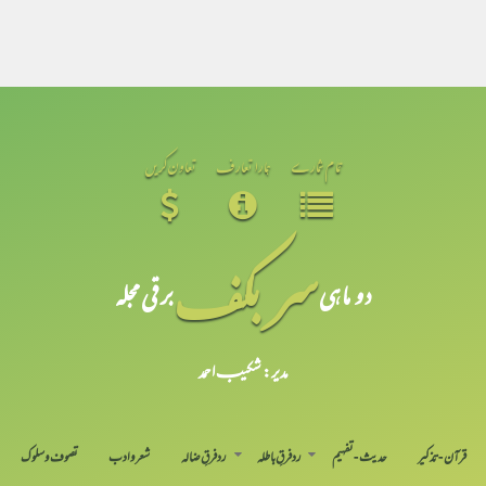
تمام شمارے
ہمارا تعارف
تعاون کریں
سر بکف
دو ماہی
برقی مجلہ
مدیر: شکیبـ احمد
قرآن-تذکیر
حدیث-تفہیم
رد فرقِ باطلہ
رد فرقِ ضالہ
شعر و ادب
تصوف و سلوک