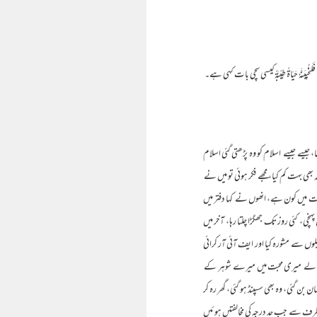
َیَاۃً طِیِّبَۃً کیسی سچی بات کہی ہے۔
 جیسے جیسے اسلام کو وہ پڑھتی گئی اسلام
بھی بہت کم کیا، مجھے فکر ہوئی تو میں نے
رات میں کون ہے، انھوں نے کہا دفتر میں
، کئی روز تک جھگڑا چلتا رہا، آخر میں
سے مشورہ کیا اور ایف آئی آر کرائی
گھر والے میری محبت میں میرے شوہر کے
 گئی، وہ بھی سسپنڈ ہو گئی، گھر رہ کر
ی طرف سے جب حد درجہ کی مخالفتیں ہوئیں