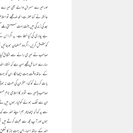
اور میرے سسرال والے بھی میرے ساتھ تھ
عائشہ نے کہا حضرت الحمد للہ مجھے تو اس
بعد کی زندگی میں جنت بہت سستی ملے 
بے چاری کی کیا خطا ہے، یہ اگر اس کے سا
کوشش کریں، اگر وہ مسلمان ہو جائیں تو
صاحب نے میری رائے سے اتفاق کیا، مجھ
سارے مسائل مجھے امید ہے کہ انشاء اللہ
کے ساتھ وقت بہت اچھا لگا، ان کو بہت 
بات کرنے کو کہا، مگر ان کی ہمت نہ ہوئ
صاحب (میرے شوہر کا اسلامی نام مسعو
ان سے الگ ہو نے کو تیار ہوں میں نے اس
سے یہ کہا کہ اچھا پھر ہم اپنے اللہ سے 
ہوں اور آپ مجھ سے محبت کرتے ہیں تو آپ 
اللہ کے ساتھ اسماء بہن بہت ناز کا تعلق