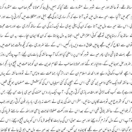
ے، تو عائشہ اور میرے شوہر نے مشورہ سے طئے کیا کہ ہمیں دہلی جا کر مولانا کلیم صاحب سے مشورہ کرنا چ
لام سمجھ میں آ گیا ہے، میرے دل میں تو یہ آتا ہے کہ اگر ساری زندگی مجھے جیل اور مشکلات میں گزارنی پڑے او
گی، اس لئے میرے دل میں آتا ہے کہ ان کی پہلی بیوی نے ایک زندگی ان کے ساتھ گزاری ہے اور بہت م
تھ جا کر رہنا چاہیں تو مجھے کوئی اعتراض نہیں، البتہ یہ دل چاہتا ہے کہ ان کا ایمان بچا رہے، یہ ان کے سات
 ان سے نکاح کر لیں، مجھے چاہیں طلاق دے دیں یا رکھیں، اس کے لئے ضروری ہے کہ کچھ وقت جماعت میں لگا لیں 
ے بہت شاباشی دی، پھر میرے شوہر کو اس پر راضی کیا اور کہا آپ عائشہ کی بات مان لیجئے، آپ چالیس روز 
 ضرور حل ہو جائیں گے، وہ تیار ہو گئے اور مولانا صاحب نے نظام الدین سے ان کو جماعت میں بھیج دیا، گجرات 
اچھے خواب دکھائی دئیے اور الحمد للہ اسلام ان کے اندر اتر گیا، جماعت سے واپس آئے تو وہ عائشہ کے یہاں گ
ی، عائشہ خود ایک اچھی داعیہ بن گئی تھی، اس کے بچپن کی کئی سہیلیاں اس کی کوشش سے مسلمان ہو چکی تھیں، ع
دہے ) سے کب تک لڑائی اور مقدمہ بازی کرتی رہیں گی، آپ ایک بار دس منٹ کی میری بات سن لیجئے، بس ا
 کو شروع میں تو بہت گالیاں سنائیں، مگر اس اللہ کی بندی نے ہمت نہ ہا ری، بار بار فون کرتی رہی اور جب م
کہہ کر بلوائیں گے، عائشہ بتاتی تھی اس کے بعد اس نے دو رکعت صلوٰۃ الحاجت پڑھی اور اللہ کے سامنے فریاد ک
اس کے دل کو نرم کر دیجئے اور میرے مولیٰ اس کی ہدایت کا فیصلہ فرما کر اس کو یہاں بھیج دیجئے، اس کے بعد ت
 ہو گیا تھا، اس کی دعائیں میرے گلے کا پھندہ بن گئیں، تین دن کے بعد میرے دل میں ایم پی جانے کا تقاضا پید