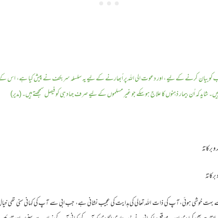
 کو بیان کرنے کے لیے ، اور دعوت الی اللہ پر اُبھارنے کے لیے یہ سلسلہ سربکف نے پیش کیا ہے، اس ک
ید کہ اُن بیمار ذہنوں کا علاج ہوسکے جو غیر مسلموں کے لیے صرف جہاد ہی کو فیصل سمجھتے ہیں۔ (مدیر)
 برکاتہٗ
رکاتہٗ
وشی ہوئی، آپ کی ذات اللہ تعالی کی ہدایت کی عجیب نشانی ہے، جب ابی سے آپ کی کہانی سنی تھی خیال ہو تا 