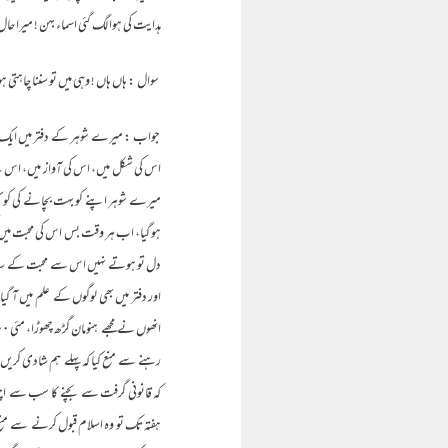
ہدایت کی ہوا لگ گئی اسماء بہن ! میرا 
سوال : ہاں ہاں ! وہی میں تو سننا چاہتی
اس کی شکل میں، اس کی آواز میں، اس کے ا
میرے شوہر اپنے کو بہت بچانے کی کوش
ہو گیا، اب ہر وقت بس اس کی محبت میں 
دل تو ہوتے نہیں اس سے محبت کے ساتھ ان
اور دفتر میں بھی لوگوں کے علم میں آ گی
رہنے سے منع کیا کہ پہلے ہم شادی کری
کہ قانونی گرفت سے بچنے کا سب سے اچھ
ہفتہ تک تو وہ اسلام قبول کرنے سے منع