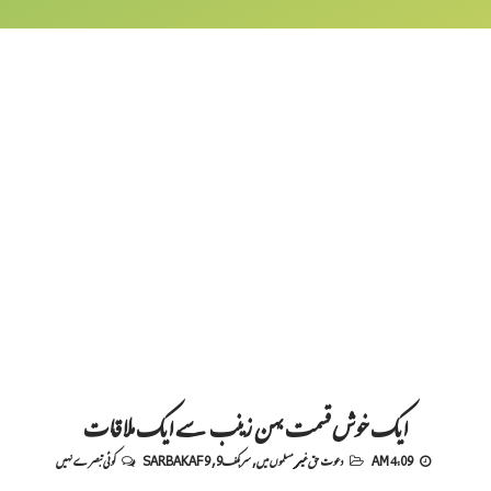
ایک خوش قسمت بہن زینب سے ایک ملاقات
4:09 AM
دعوت حق غیر مسلموں میں
,
سربکف9
,
SARBAKAF 9
کوئی تبصرے نہیں