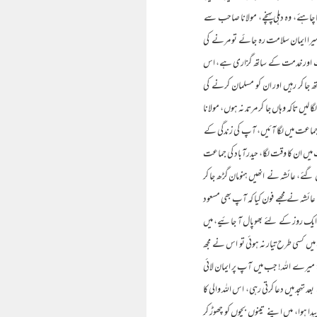
اہئے، وہ دہلی پہنچے، مولانا صاحب سے
ر میرا ایمان سلامت رہ جائے تو مرنے کی
حبت اور خدمت کے ساتھ گزاری ہے، اس
ھ جا کر رہیں اور ان کو مسلمان کرنے کی
تاکہ وہاں جا کر مرتد نہ ہوں، مولانا
جماعت میں لگا آئیں، آپ کی زندگی کے
میں ان کا وقت لگا، حیدرآباد کی جماعت
ئے، عائشہ نے انھیں ہنومان گڑھ جا کر
ائشہ نے مجھے فون کیا کہ آپ بھی مسعود
یک روز کے لئے بھوپال آ جائیے، میں
یں کسی طرح تیار نہ ہوئی تو اس نے مجھ
ی: میرے اللہ! جب میں آپ پر ایمان لائی
ہجد میں دعا کرتی رہی، اس اللہ والی کا
ا ہوا، میں اپنے تینوں بچوں کو چھوڑ کر