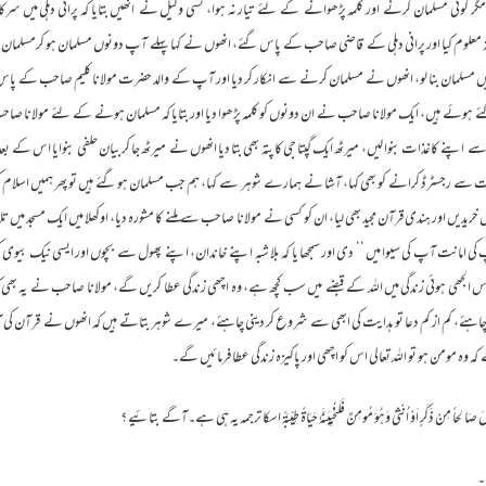
ر کوئی مسلمان کرنے اور کلمہ پڑھوانے کے لئے تیار نہ ہوا، کسی وکیل نے انھیں بتایا کہ پرانی دہلی میں س
معلوم کیا اور پرانی دہلی کے قاضی صاحب کے پاس گئے، انھوں نے کہا پہلے آپ دونوں مسلمان ہو کرمسلمان
ں مسلمان بنا لو، انھوں نے مسلمان کرنے سے انکار کر دیا اور آپ کے والد حضرت مولانا کلیم صاحب کے پاس 
 گئے ہوئے ہیں، ایک مولانا صاحب نے ان دونوں کو کلمہ پڑھوا دیا اور بتایا کہ مسلمان ہونے کے لئے مولانا ص
 اپنے کاغذات بنوا لیں، میرٹھ ایک گپتا جی کا پتہ بھی بتا دیا انھوں نے میرٹھ جا کر بیان حلفی بنوایا اس ک
الت سے رجسٹرڈ کرانے کو بھی کہا، آشا نے ہمارے شوہر سے کہا، ہم جب مسلمان ہو گئے ہیں تو پھر ہمیں اسلام کو
ں خریدیں اور ہندی قرآن مجید بھی لیا، ان کو کسی نے مولانا صاحب سے ملنے کا مشورہ دیا، اوکھلا میں ایک مسجد 
کی امانت آپ کی سیوا میں ‘‘ دی اور سمجھا یا کہ بلا شبہ اپنے خاندان، اپنے پھول سے بچوں اور ایسی نیک بیوی کو
ھی ہوئی زندگی میں اللہ کے قبضے میں سب کچھ ہے، وہ اچھی زندگی عطا کریں گے، مولانا صاحب نے یہ بھی کہا ک
اہئے، کم از کم دعا تو ہدایت کی ابھی سے شروع کر دینی چاہئے، میرے شوہر بتاتے ہیں کہ انھوں نے قرآن کی آیت 
ہ مومن ہو تو اللہ تعالی اس کو اچھی اور پاکیزہ زندگی عطا فرمائیں گے۔
ِنْ ذَکَرٍ اَوْ اُنْثیٰ وَہُوَ مُومِنٌ فَلَنُحْیِیَنَّہٗ حَیَاۃً طِیِّبَۃً اسکا ترجمہ یہ ہی ہے۔آگے بتائیے ؟
۔