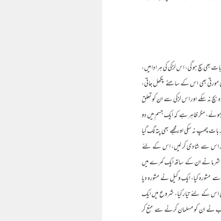
 میں ایک برہمن لڑکی کلرک تھی، بہت خوب صورت اور ایکٹیو(فعال)بلکہ اگر میں کہوں کہ اووَر ایکٹیو(Over active) تو یہ بات بھی سچ ہو گی، اس لڑکی کی ہر ادا میں،
ر کی مورتی بھی اس کے سامنے پگھل جاتی،
 نہ سکے اور اس لڑکی سے ان کو تعلق
ہوئے، مگر ظاہر ہے کہ ایک جسم میں دو
ت چھپ نہ سکی اور مجھے بھی پتہ لگ گیا
 چھوڑ کر اس سے شادی کر لیں، اس کے لئے
ما کو بلا لیا، آشا شرما نے ان کے ساتھ ایک کمرے میں
ے مشورہ کیا، ایک وکیل نے مشورہ دیا
ی اس کے لئے تیار کیا، شروع میں ایک
صاحب نے ان کو مسلمان کرنے سے منع کر