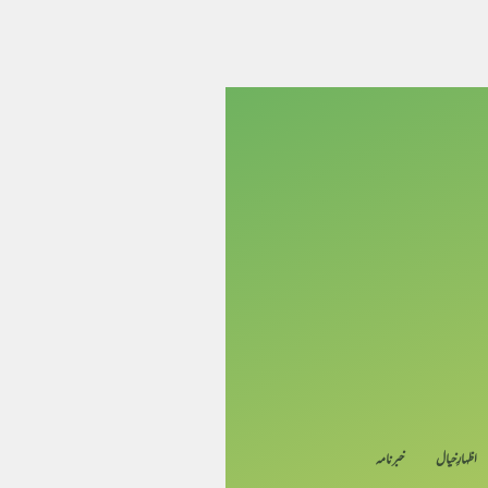
اظہارِ خیال
خبرنامہ