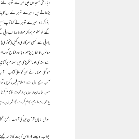
دیا، کئی مسجدوں میں میرے شوہر گئے مگ
پڑھاتے ہیں، میرے شوہر نے ان کا پتہ 
بنوا کر لاو، میرے شوہر نے کہا آپ ہمی
گئے تو معلوم ہوا کہ مولانا صاحب دہلی
یا دہلی سے کسی سرکاری وکیل (نوٹری) سے
دونوں کا نکاح پڑھوا دیا اور نکاح کو عد
سے ہندی اور انگریزی میں اسلام پر کتابی
ہو گئی مولانا نے ان کو اپنی کتاب ’’آپ 
آپ سچے دل سے اسلام قبول کریں تواس الج
سب خاندان والوں پر دعوت کا کام کرنا چ
یا عورت اچھے کام کرے گا شرط یہ ہے کہ و
سوال : ہاں قرآن مجید کی آیت :مَنْ عَمِلَ صَا لِحاً م
جواب : پہلے ذرا اس آیت کا ترجمہ کیجئے