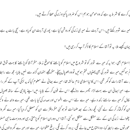
 کرے گا شرط یہ ہے کہ وہ مومن ہو ہم اس کو ضرور پاکیزہ زندگی عطا کرتے ہیں۔
وہر کہتے ہیں، اس آیت نے میری زندگی کو روشن کیا ہے، پوری آیت ان کو یاد ہے، سچی بات یہ ہے فَلَنُحْیِیَنَّہٗ ح
ن کیسے ملا، یہ تو آشا کے اسلام کا ذکر آپ کر رہی ہیں ؟
م بھی، ہوا یہ کہ میرے شوہر کو تو شروع میں اسلام کو پڑھنے کا موقع نہ ملا، مگر آشا کو پڑھنے کا بہت شوق تھا،
 ہو گئیں میرے شوہر کی بھی چھٹیاں ختم ہوئیں تو وہ بھوپال پہنچے، مگر مجھے ہنو مان گڑھ سے نہیں بلایا، مجھ سے رابطہ 
ق سے آشا رات کو گھر تھی، اس کا نیا اسلامی نام عائشہ تھا، میرے بھائی نے معلوم کیا کہ یہ لڑکی آپ کے گھر 
، میرا بھائی ان سے بہت لڑا، تیسرے روز مجھے اس نے فون کر کے بلایا، میں اپنے پتاجی کے ساتھ بھوپال پہنچی
کال کر میرے سامنے رکھ دئیے، میرے لئے اس سے افسوس اور صدمہ کی کیا بات تھی، میرے والد نے وکیلوں 
 ان کو گرفتار کر کے لے گئی، کچھ روز کے بعد ضمانت تو ہو گئی مگر دفتر سے ان کو معطل کر دیا گیا، میرے 
لوائے، زندگی ان کے لئے مشکل سے مشکل ہو گئی، آشا اس دوران اسلام کو پڑھتی رہی اور وہ بہت مذہبی مسلمان بن
 عورتوں سے رابطہ کیا، وہ اجتماع میں جانے لگی، پردہ کرنے لگی، برقع منگوا لیا، میرے اور میرے گھر والوں ک