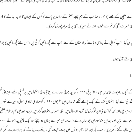
ے ملاقات بھی کرا دی اور یہ موقع دیا کہ ابی نے ذمہ داری لگا دی کہ آپ کی کہانی آپ کی زبان سے سنوں اور قارئین
رے بچپن کے قصے جو مولانا صاحب کے ہم جیسے جہنم کے راستہ پر پڑے لوگوں کے ایمان کا ذریعہ بنانے کا ذری
ی حسرت تھی کہ تم سے ملوں، اللہ نے میری بھی پرانی مراد پوری کر دی۔
ام بن گیا، آپ کو ابی نے بتا ہی دیا ہے کہ ارمغان کے لئے آپ سے کچھ باتیں کرنی ہیں، اس لئے کچھ باتیں پوچھ ل
ی لئے آئی ہوں۔
؟
جواب : میں راجستھان کے چورو ضلع کے ایک راجپوت خاندان میں ۲۰/ اپریل ۱۹۶۸ء کو پیدا ہوئی، ہمارے پتاجی ہائی اسک
میں چورو میں ایک ڈگری کالج سے میں نے بی اے کیا، ہنومان گڑھ کے ایک پڑھے لکھے خاندا
ے ہیں اور ان کو اسی بنیاد پر نوکری ملی تھی، دو سال میں اپنی سسرال ہنومان گڑھ میں رہی، بعد میں ہم رتلام ض
ں چلے گئے، گھر پریوار سب کچھ اچھا تھا، ہم دونوں میں بہت محبت تھی، اچانک نہ جانے کیا ہوا ہمارے گھر کو کسی