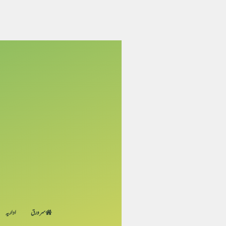
سر ورق
اداریہ