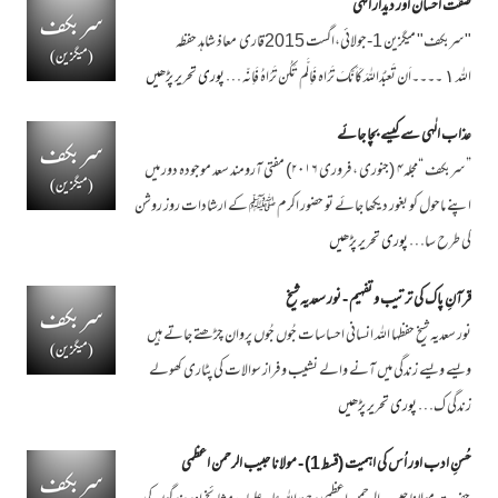
صفت احسان اور دیدار الٰہی
"سربکف" میگزین 1-جولائی،اگست 2015قاری معاذ شاہد حفظہ
اللہ ١ ۔۔۔۔اَن تَعبُدَاللہَ کَاَنّکَ تَرَاہ فَاِلَّم تَکُن تَرَاہُ فَاِنّہ …
پوری تحریر پڑھیں
عذاب الٰہی سے کیسے بچا جائے
”سربکف “مجلہ۴ (جنوری ، فروری ۲۰۱۶) مفتی آرومند سعد موجودہ دور میں
اپنے ماحول کو بغور دیکھا جائے تو حضور اکرم ﷺ کے ارشادات روز روشن
کی طرح سا…
پوری تحریر پڑھیں
قرآنِ پاک کی ترتیب و تفہیم - نور سعدیہ شیخ
نور سعدیہ شیخ حفظہا اللہ انسانی احساسات جُوں جُوں پروان چڑھتے جاتے ہیں
ویسے ویسے زندگی میں آنے والے نشیب و فراز سوالات کی پٹاری کھولے
زندگی ک…
پوری تحریر پڑھیں
حُسنِ ادب اور اُس کی اہمیت (قسط 1) - مولانا حبیب الرحمن اعظمی