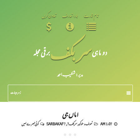
تمام شمارے
ہمارا تعارف
تعاون کریں
سر بکف
دو ماہی
برقی مجلہ
مدیر: شکیبـ احمد
زمرہ جات
اماں جی
1:07 AM
تصوف و سلوک
,
سربکف7
,
SARBAKAF 7
کوئی تبصرے نہیں