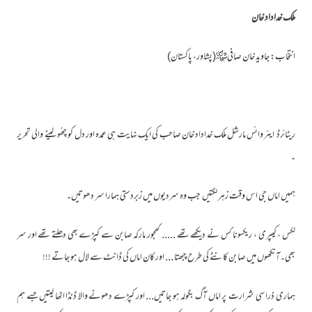
ملک خداداد خان
انتخاب: جاوید خان صافی﷾(پشاور، پاکستان)
ریٹائرڈ ایئر وائس مارشل ملک خداداد خان صاحب کی ایک نہایت ہی عمدہ اور دل کو چھُو لینے والی تحریر
۔
ہمیں اماں جی اس وقت زہر لگتیں جب وہ سردیوں میں زبردستی ہمارا سر دھوتیں۔
لکس ، کیپری ، ریکسونا کس نے دیکھے تھے ..... کھجور مارکہ صابن سے کپڑے بھی دھلتے تھے اور سر
بھی۔آنکھوں میں صابن کانٹے کی طرح چبھتا ... اور کان اماں کی ڈانٹ سے لال ہو جاتے !!!
ہماری ذرا سی شرارت پر اماں آگ بگولہ ہو جاتیں... اور کپڑے دھونے والا ڈنڈا اٹھا لیتیں جسے ہم