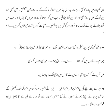
ماں کھیت میں چارہ کاٹتی اور بہت بھاری پنڈ سر پر اٹھا کر ٹوکے کے سامنے آن پھینکتی۔ کبھی کبھی خود
ہی ٹوکے میں چارہ ڈالتی اور خود ہی ٹوکہ چلاتی ۔ جب میں گھر ہوتا تو مقدور بھر ان کا ہاتھ بٹاتا۔ جب میں
ٹوکہ چلاتے چلاتے تھک جاتا تو وہ سرگوشی میں پوچھتیں ... " بات کروں تمہاری فلاں گھر میں ....؟؟
"
وہ جانتی تھی کہ میں پیدائشی عاشق ہوں اور ایسی باتوں سے میری بیٹری فل چارج ہو جاتی ہے۔
پھر ہم نے گاؤں میں گھر بنا لیا ... اور ماں نے اپنی پسند سے میری شادی کر دی۔
میں فیملی لے کر شہر چلا آیا اور ماں نے گاؤں میں اپنی الگ دنیا بسا لی۔
وہ میرے پہلے بیٹے کی پیدائش پر شہر بھی آئیں .... میں نے انہیں سمندر کی سیر بھی کرائی...کلفٹن کے
ساحل پر چائے پیتے ہوئے انہوں نے کہا " اس سمندر سے تو ہمارے ڈیرے کا چھپڑ زیادہ
خوبصورت لگتا ہے...."