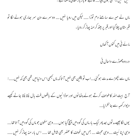
لگیں " میں راضی ہوں بیٹا ... کاہے کو بار بار معافی مانگتا ہے ! "
ماں نے میرے سامنے دم توڑا .... لیکن میں رویا نہیں ... دوسرے دن سر بھاری ہونے لگا تو
قبرستان چلا گیا اور قبر پر بیٹھ کر منہ پھاڑ کر رویا۔
مائے نی میں کنوں آکھاں
درد وچھوڑے دا حال نی
ماں سے بچھڑے مدت ہوگئی...اب تو یقین بھی نہیں آتا کہ ماں کبھی اس دنیا میں تھی بھی کہ نہیں....!
آج بیت اللہ کا طواف کرتے ہوئے پٹھانوں اور سوڈانیوں کے ہاتھوں فٹ بال بنتا بنتا جانے کیسے
دیوار کعبہ سے جا ٹکرایا...
یوں لگا جیسے مدتوں بعد پھر ایک بار ماں کی گود میں پہنچ گیا ہوں .... وہی سکون جو ماں کی گود میں آتا تھا ...
وہی اپنائیت ... وہی محبت ... جس میں خوف کا عنصر بھی شامل تھا .... اس بار منہ پھاڑ کر نہیں ....