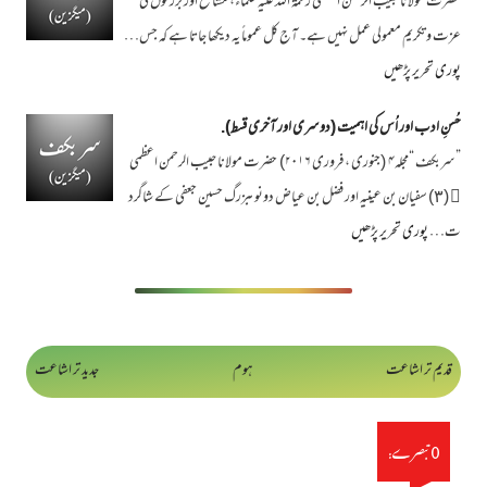
حضرت مولانا حبیب الرحمن اعظمی رحمۃ اللہ علیہ علماء، مشائخ اور بزرگوں کی
عزت و تکریم معمولی عمل نہیں ہے۔ آج کل عموماً یہ دیکھا جاتا ہے کہ جس…
پوری تحریر پڑھیں
حُسنِ ادب اور اُس کی اہمیت (دوسری اور آخری قسط).
”سربکف “مجلہ۴ (جنوری ، فروری ۲۰۱۶) حضرت مولانا حبیب الرحمن اعظمی
﷫ (٣) سفیان بن عینیہ اور فضل بن عیاض دونوںبزرگ حسین جعفی کے شاگرد
ت…
پوری تحریر پڑھیں
قدیم تر اشاعت
ہوم
جدید تر اشاعت
0 تبصرے: