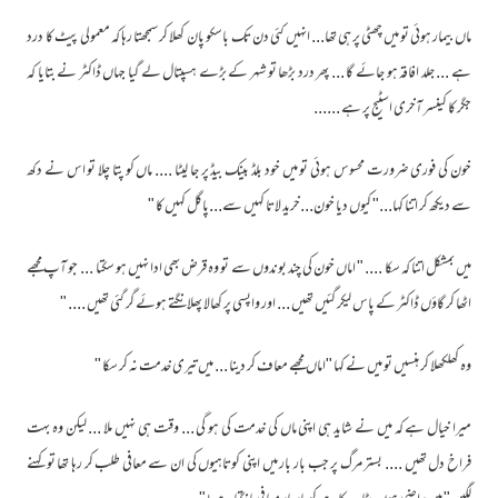
ماں بیمار ہوئی تو میں چھٹی پر ہی تھا... انہیں کئی دن تک باسکو پان کھلا کر سمجھتا رہا کہ معمولی پیٹ کا درد
ہے ... جلد افاقہ ہو جائے گا ... پھر درد بڑھا تو شہر کے بڑے ہسپتال لے گیا جہاں ڈاکٹر نے بتایا کہ
جگر کا کینسر آخری اسٹیج پر ہے ......
خون کی فوری ضرورت محسوس ہوئی تو میں خود بلڈ بینک بیڈ پر جا لیٹا .... ماں کو پتا چلا تو اس نے دکھ
سے دیکھ کر اتنا کہا..." کیوں دیا خون...خرید لاتا کہیں سے...پاگل کہیں کا "
میں بمشکل اتنا کہ سکا .... " اماں خون کی چند بوندوں سے تو وہ قرض بھی ادا نہیں ہو سکتا ... جو آپ مجھے
اٹھا کر گاؤں ڈاکٹر کے پاس لیکر گئیں تھیں ... اور واپسی پر کھالا پھلانگتے ہوئے گر گئی تھیں .... "
وہ کھلکھلا کر ہنسیں تو میں نے کہا "اماں مجھے معاف کر دینا ... میں تیری خدمت نہ کر سکا "
میرا خیال ہے کہ میں نے شاید ہی اپنی ماں کی خدمت کی ہو گی ... وقت ہی نہیں ملا ... لیکن وہ بہت
فراخ دل تھیں .... بستر مرگ پر جب بار بار میں اپنی کوتاہیوں کی ان سے معافی طلب کر رہا تھا تو کہنے