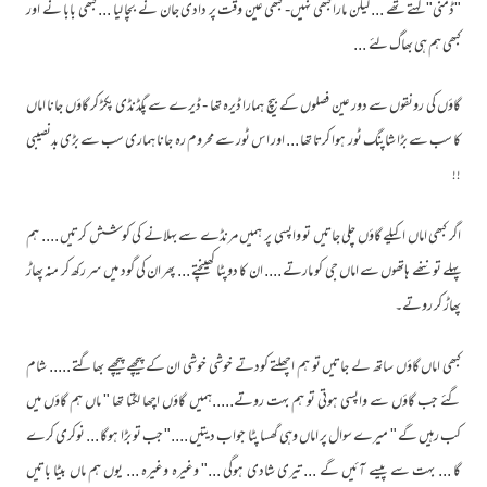
"ڈمنی" کہتے تھے ... لیکن مارا کبھی نہیں- کبھی عین وقت پر دادی جان نے بچا لیا ... کبھی بابا نے اور
کبھی ہم ہی بھاگ لئے ...
گاؤں کی رونقوں سے دور عین فصلوں کے بیچ ہمارا ڈیرہ تھا - ڈیرے سے پگڈنڈی پکڑ کر گاؤں جانا اماں
کا سب سے بڑا شاپنگ ٹور ہوا کرتا تھا ... اور اس ٹور سے محروم رہ جانا ہماری سب سے بڑی بدنصیبی
!!
اگر کبھی اماں اکیلے گاؤں چلی جاتیں تو واپسی پر ہمیں مرنڈے سے بہلانے کی کوشش کرتیں .... ہم
پہلے تو ننھے ہاتھوں سے اماں جی کو مارتے .... ان کا دوپٹا کھینچتے ... پھر ان کی گود میں سر رکھ کر منہ پھاڑ
پھاڑ کر روتے۔
کبھی اماں گاؤں ساتھ لے جاتیں تو ہم اچھلتے کودتے خوشی خوشی ان کے پیچھے پیچھے بھاگتے ..... شام
گئے جب گاؤں سے واپسی ہوتی تو ہم بہت روتے.....ہمیں گاؤں اچھا لگتا تھا " ماں ہم گاؤں میں
کب رہیں گے " میرے سوال پر اماں وہی گھسا پٹا جواب دیتیں ...." جب تو بڑا ہوگا ... نوکری کرے
گا ... بہت سے پیسے آئیں گے ... تیری شادی ہوگی ..." وغیرہ وغیرہ ... یوں ہم ماں بیٹا باتیں