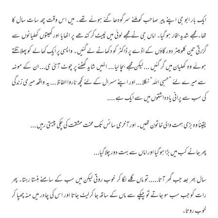
ایک بار ابو جی اپنے پیر صاحب کو ملنے سرگودھا گئے ہوئے تھے۔ میں اس وقت چھ سات سال کا
تھا۔ مجھے شدید بخار ہو گیا۔ اماں جی نے مجھے لوئی میں لپیٹ کر کندھے پر اٹھایا اور کھیتوں کھلیانوں سے
گزرتی تین کلو میٹر دور گاؤں کے اڈے پر ڈاکٹر کو دکھانے لے گئیں۔ واپسی پر ایک کھالے کو پھلانگتے
ہوئے وہ کھلیان میں گر گئیں ... لیکن مجھے بچا لیا ... انہیں شاید گھٹنے پر چوٹ آئ ی... ان کے مونہہ
سے میرے لئے ”حسبی اللہ“ نکلا ... اور اپنے سسرال کے لئے کچھ ناروا الفاظ ... یہ واقعہ میری زندگی
کی سب سے پرانی یادداشتوں میں سے ایک ہے ....
یقیناً وہ بڑی ہمت والی خاتون تھیں۔ اور آخری سانس تک محنت مشقت کی چکی پیستی رہیں ...
پھر جانے کب میں بڑا ہو گیا اور اماں سے بہت دور چلا گیا...
سال بھر بعد جب گھر آتا.....تو ماں گلے لگا کر خوب روتی لیکن میں سب کے سامنے ہنستا رہتا۔ پھر
رات کو جب سب سو جاتے تو چپکے سے ماں کے ساتھ جا کر لیٹ جاتا اور اس کی چادر میں منہ چھپا کر
خوب روتا۔