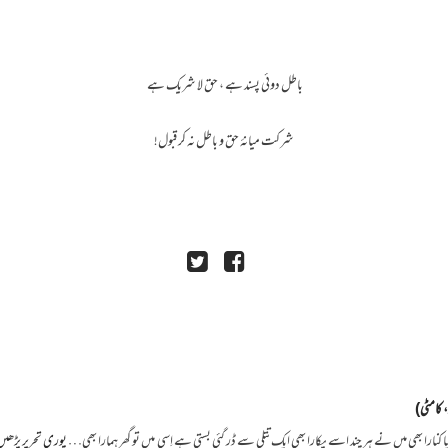
باطل دوئی پسند ہے ، حق لا شریک ہے
شرکت میانۂ حق و باطل نہ کر قبول!
، کامٹی)
یا کنارا بھی میں نے ہر چند اسے پکارا بھی ایک تتلی سے ڈر گئی بستی ہے اِسی میں تو گھر ہمارا بھی…
پوری تحریر پڑھیں