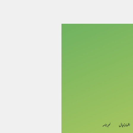
اظہارِ خیال
خبرنامہ