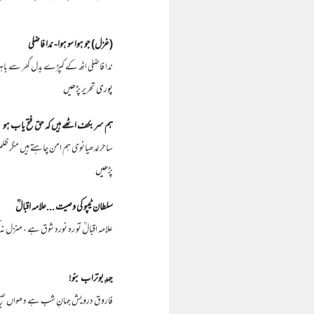
(غزل) جو ہوا سو ہوا- ندا فاضلی
ندا فاضلی اٹھ کے کپڑے بدل گھر سے با
پوری تحریر پڑھیں
ہم سر بکف اٹھے ہیں کہ حق فتح یاب ہو
ساحر لدھیانوی ہم امن چاہتے ہیں مگر ظ
پڑھیں
سلطان ٹیپو کی وصیت ...علامہ اقبالؒ
علامہ اقبالؒ تو رہ نورد شوق ہے ، منزل نہ
جہدِ بوتراب بنو!
فاروق درویش جہانِ شب ہے دھواں صبحِ 