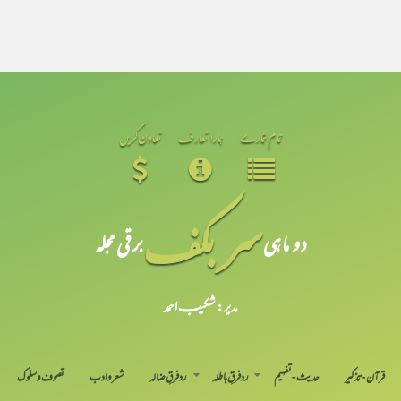
تمام شمارے
ہمارا تعارف
تعاون کریں
سر بکف
دو ماہی
برقی مجلہ
مدیر: شکیبـ احمد
قرآن-تذکیر
حدیث-تفہیم
رد فرقِ باطلہ
رد فرقِ ضالہ
شعر و ادب
تصوف و سلوک