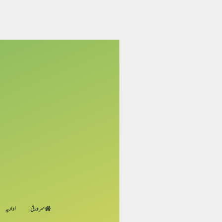
سر ورق
اداریہ