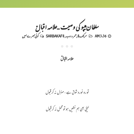
سلطان ٹیپو کی وصیت ...علامہ اقبالؒ
3:36 AM
سربکف8
,
شعر و ادب
,
SARBAKAF 8
کوئی تبصرے نہیں
علامہ اقبالؒ
تو رہ نورد شوق ہے ، منزل نہ کر قبول
لیلیٰ بھی ہم نشیں ہو تو محمل نہ کر قبول