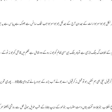
ہر نکل جو ہوا سو ہوا رات کے بعد دن آج کے بعد کل جو ہوا سو ہوا جب تلک سانس ہے بھوک ہے پیاس ہے یہ 
لم کے خلاف گ جنگ لازمی ہے تو پھر جنگ ہی سہی ظالم کو جو نہ روکے وہ شامل ہے ظلم میں قاتل کو جو نہ ٹوکے
 کر قبول لیلیٰ بھی ہم نشیں ہو تو محمل نہ کر قبول اے جوئے آب بڑھ کے ہو دریائے تند و تیز&nb…
پوری تحریر 
انقلاب بنو جلا دو تختِ بتاں دستِ احتساب بنو لہو کے دیپ جلاؤ کے شب طویل ہوئی محل سے روشنی چھینو س