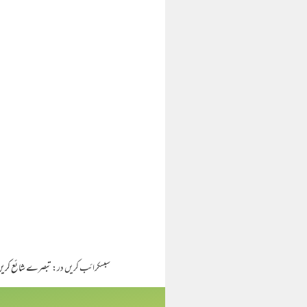
سبسکرائب کریں در:
تبصرے شائع کریں (om