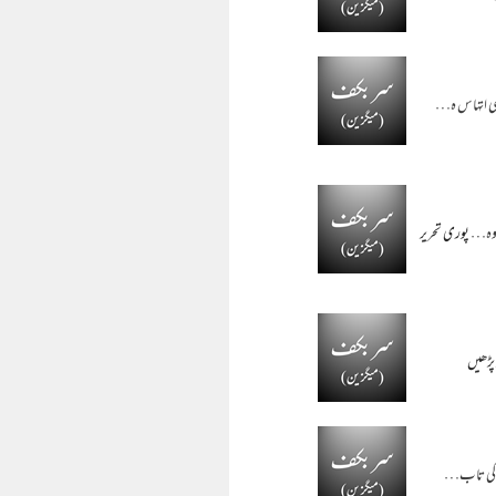
ہی اتہاس ہ…
، وہ…
پوری تحریر
پڑھیں
حر کی تاب…