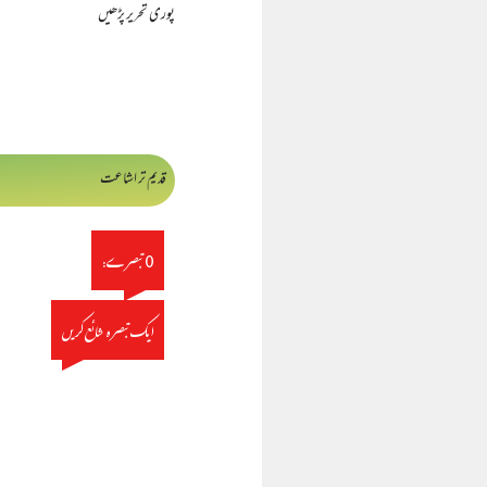
پوری تحریر پڑھیں
قدیم تر اشاعت
0 تبصرے:
ایک تبصرہ شائع کریں