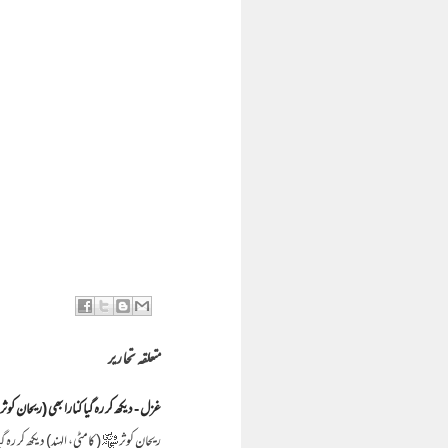
متعلقہ تحاریر
غزل - دیکھ کر رہ گیا کنارا بھی (ریحان کوثر
ریحان کوثر ﷾ ( کامٹی، الہند) دیکھ کر رہ گ