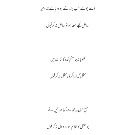
اے جوئے آب بڑھ کے ہو دریائے تند و تیز
ساحل تجھے عطا ہو تو ساحل نہ کر قبول
کھویا نہ جا صنم کدۂ کائنات میں
محفل گداز ! گرمی محفل نہ کر قبول
صبح ازل یہ مجھ سے کہا جبرئیل نے
جو عقل کا غلام ہو ، وہ دل نہ کر قبول