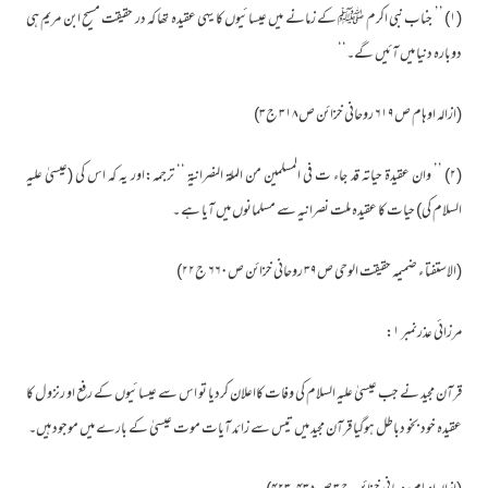
(۱) ’’ جناب نبی اکرم ﷺ کے زمانے میں عیسائیوں کا یہی عقیدہ تھا کہ در حقیقت مسیح ابن مریم ہی
دوبارہ دنیا میں آئیں گے۔‘‘
(ازالہ اوہام ص۶۱۹ روحانی خزائن ص۳۱۸ ج۳)
(۲) ’’ وان عقیدۃ حیاتہ قد جاء ت فی المسلمین من الملۃ النصرانیۃ ‘‘ ترجمہ:اور یہ کہ اس کی (عیسیٰ علیہ
السلام کی) حیات کا عقیدہ ملت نصرانیہ سے مسلمانوں میں آیا ہے ۔
(الاستفتا ء ضمیمہ حقیقت الوحی ص۳۹ روحانی خزائن ص۶۶۰ ج۲۲)
مرزائی عذرنمبر ۱:
قرآن مجید نے جب عیسیٰ علیہ السلام کی وفات کااعلان کردیا تو اس سے عیسائیوں کے رفع او رنزو ل کا
عقیدہ خود بخو دباطل ہوگیا قرآن مجید میں تیس سے زائد آیات موت عیسیٰ کے بارے میں موجود ہیں۔