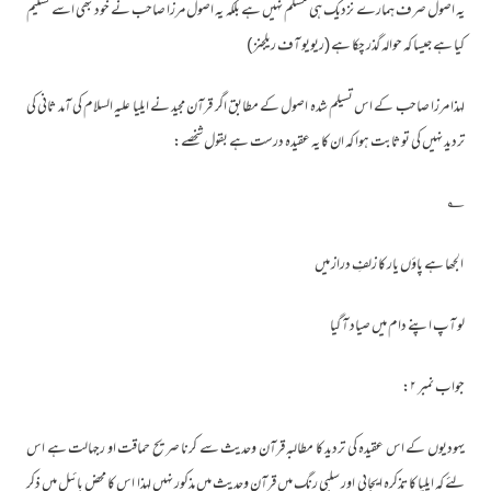
یہ اصول صرف ہمارے نزدیک ہی مسلّم نہیں ہے بلکہ یہ اصول مرزا صاحب نے خود بھی اسے تسلیم
کیا ہے جیسا کہ حوالہ گذر چکا ہے (ریویو آف ریلجنز )
لہذا مرزا صاحب کے اس تسیلم شدہ اصول کے مطابق اگر قرآن مجید نے ایلیا علیہ السلام کی آمد ثانی کی
تردید نہیں کی تو ثابت ہوا کہ ان کا یہ عقیدہ درست ہے بقول شخصے:
؂
الجھا ہے پاؤں یار کا زلفِ دراز میں
لو آپ اپنے دام میں صیاد آ گیا
جواب نمبر ۲:
یہودیوں کے اس عقیدہ کی تردید کا مطالبہ قرآن وحدیث سے کرنا صریح حماقت او رجہالت ہے اس
لئے کہ ایلیا کا تذکرہ ایجابی اور سلبی رنگ میں قرآن وحدیث میں مذکور نہیں لہذا اس کا محض بائبل میں ذکر