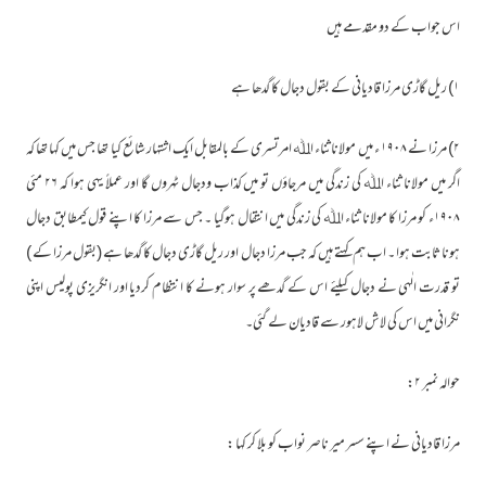
اس جواب کے دو مقدمے ہیں
۱) ریل گاڑی مرزا قادیانی کے بقول دجال کا گدھا ہے
۲) مرزا نے ۱۹۰۸ ء میں مولانا ثناء اﷲ امرتسری کے بالمقابل ایک اشتہار شائع کیا تھا جس میں کہا تھا کہ
اگر میں مولانا ثناء اﷲ کی زندگی میں مرجاؤں تو میں کذاب ودجال ٹہروں گا اور عملاً یہی ہوا کہ ۲۶ مئی
۱۹۰۸ء کو مرزا کا مولانا ثناء اﷲ کی زندگی میں انتقال ہوگیا ۔ جس سے مرزا کا اپنے قول کیمطابق دجال
ہونا ثابت ہوا ۔ اب ہم کہتے ہیں کہ جب مرزا دجال اور ریل گاڑی دجال کا گدھا ہے (بقول مرزا کے )
تو قدرت الٰہی نے دجال کیلئے اس کے گدھے پر سوار ہونے کا انتظام کردیا اور انگریزی پولیس اپنی
نگرانی میں اس کی لاش لاہور سے قادیان لے گئی۔
حوالہ نمبر ۲:
مرزا قادیانی نے اپنے سسر میر ناصر نواب کو بلا کر کہا :