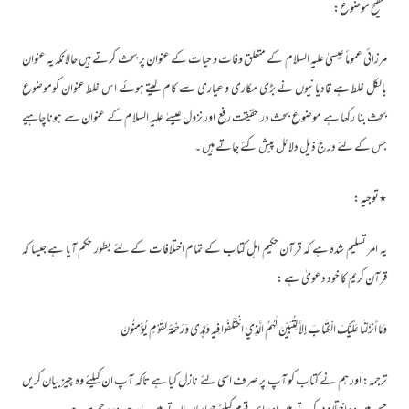
تنقیح موضوع:
مرزائی عموماً عیسیٰ علیہ السلام کے متعلق وفات و حیات کے عنوان پر بحث کرتے ہیں حالانکہ یہ عنوان
بالکل غلط ہے قادیانیوں نے بڑی مکاری و عیاری سے کام لیتے ہوئے اس غلط عنوان کوموضوع
بحث بنا رکھا ہے موضوع بحث در حقیقت رفع اور نزول عیسےٰ علیہ السلام کے عنوان سے ہونا چاہیے
جس کے لئے درج ذیل دلائل پیش کئے جاتے ہیں ۔
٭توجیہ :
یہ امر تسلیم شدہ ہے کہ قرآن حکیم اہل کتاب کے تمام اختلافات کے لئے بطور حکم آیا ہے جیسا کہ
قرآن کریم کا خود دعویٰ ہے :
وَمَا أَنزَلْنَا عَلَيْكَ الْكِتَابَ إِلاَّ لِتُبَيِّنَ لَهُمُ الَّذِي اخْتَلَفُوا فِيهِ وَهُدًى وَرَحْمَةً لِقَوْمٍ يُؤْمِنُونَ
ترجمہ: اور ہم نے کتاب کو آپ پر صرف اسی لئے نازل کیا ہے تاکہ آپ ان کیلئے وہ چیز بیان کریں