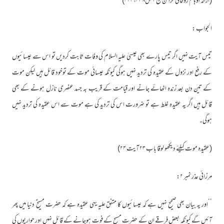
(ازالہ اوہام روحانی خزائن ج۳ ص۴۲۳،۴۳۸)
الجواب :
تیس آیت نہیں اگر تیس پارے بھی عیسیٰ علیہ السلام کی وفات ثابت کردیں تو اس سے عیسائیوں
کے رفع اور نزول کے عقیدہ کی تردید نہیں ہوگی کیونکہ عیسائی موت کے توخود قائل ہیں لیکن موت
کے تین دن بعد زندہ اٹھائے جانے اور قیامت کے قریب بہ جسد عنصری نازل ہونے کے بھی
قائل ہیں اگر یہ عقیدہ غلط ہے تو ضرورت اس کی تردید کی ہے موت سے اس عقیدہ کی تردید نہیں
ہوگی۔
(عقیدہ موت کیلئے دیکھو لوقا باب ۲۳ آیت ۲۴)
مرزائی عذر نمبر ۲:
’’اور یہ بیان بھی صحیح نہیں ہے کہ عیسائیوں کا متفق علیہ یہی عقیدہ ہے کہ حضرت مسیح ؑ دنیا میں پھر
آئیں گے کیونکہ بعض فرقے ان کے حضرت مسیح کے فوت ہوجانے کے قائل نہیں اور حواریوں کی