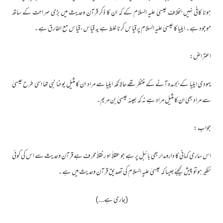
ہونا کافی نہیں بخلاف عیسیٰ علیہ السلام کے کہ ان کا ذکر قرآن وحدیث میں بڑی صراحت کے ساتھ
موجود ہے ۔ ایلیا کا عیسیٰ علیہ السلام پر قیاس کرنا غلط ہے یہ قیاس ،قیاس مع الفارق ہے ۔
اعتراض:
یہودی ایلیا کے بجسدہ آنے کے منتظر تھے حالانکہ ایلیا سے مراد ان کا مثیل یوحنا نبی تھا اسی طرح عیسیٰ
سے مراد بھی ان کا مثیل مراد ہے نہ کہ بعینہ عیسیٰ بن مریم۔
جواب :
اس ساری کہانی کا دارومدار بھی بائبل پر ہے جو عقلاً او رنقلاً محرف ہے قرآن وحدیث سے اس کی کوئی
نظیر ہوتو پیش کیجئے جیسا کہ عیسیٰ علیہ السلام کی تصدیق قرآن وحدیث میں ہے ۔
(جاری ہے...)