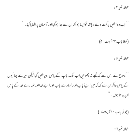
حوالہ نمبر ۴:
’’ جب وہ انہیں برکت دے رہا تھا توایسا ہو ا کہ ان سے جدا ہوگیا اور آسمان پر اٹھایا گیا۔‘‘
(لوقا باب ۲۴ آیت ۵۱)
حوالہ نمبر ۵:
’’ یسوع نے اس سے کہا مجھے نہ چھو میں اب تک باپ کے پاس اوپرنہیں گیا لیکن میرے بھائیوں
کے پاس جاکر ان سے کہہ کہ میں اپنے باپ او رتمہارے باپ اور اپنے خدا اور تمہارے خدا کے پاس
اوپر جاتا ہوں ۔‘‘
(یوحنا باب ۲۰ آیت۱۷)
حوالہ نمبر۶: