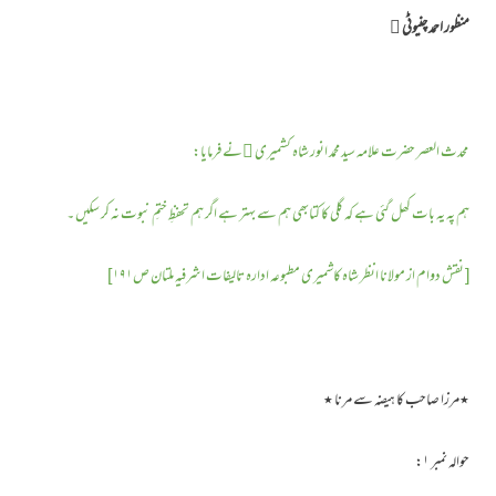
منظور احمد چنیوٹی ﷫
محدث العصر حضرت علامہ سید محمد انور شاہ کشمیری ﷫نے فرمایا:
ہم پہ یہ بات کھل گئی ہے کہ گلی کا کتابھی ہم سے بہتر ہے اگر ہم تحفظِ ختمِ نبوت نہ کر سکیں ۔
[ نقش دوام از مولانا انظر شاہ کاشمیری مطبوعہ ادارہ تالیفات اشرفیہ ملتان ص۱۹۱ ]
٭مرزا صاحب کا ہیضہ سے مرنا ٭
حوالہ نمبر ۱: