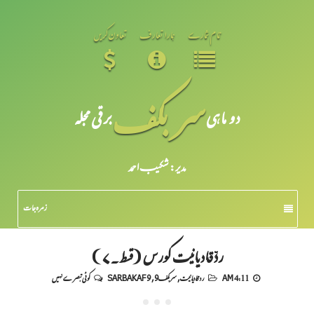
تمام شمارے
ہمارا تعارف
تعاون کریں
سر بکف
دو ماہی
برقی مجلہ
مدیر: شکیبـ احمد
زمرہ جات
ردِّقادیانیت کورس (قسط۔۷)
4:11 AM
رد قادیانیت
,
سربکف9
,
SARBAKAF 9
کوئی تبصرے نہیں