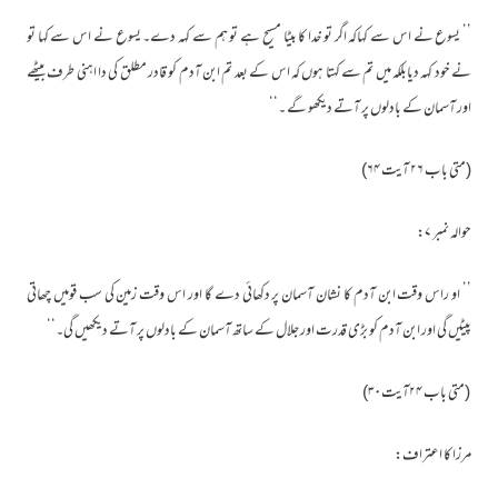
’’ یسوع نے اس سے کہاکہ اگر تو خدا کا بیٹا مسیح ہے تو ہم سے کہہ دے۔ یسوع نے اس سے کہا تو
نے خود کہہ دیابلکہ میں تم سے کہتا ہوں کہ اس کے بعد تم ابن آدم کو قادر مطلق کی دا اہنی طرف بیٹھے
اور آسمان کے بادلوں پر آتے دیکھو گے ۔‘‘
(متی باب ۲۶ آیت ۶۴)
حوالہ نمبر ۷:
’’ او راس وقت ابن آدم کا نشان آسمان پر دکھائی دے گا اور اس وقت زمین کی سب قومیں چھاتی
پیٹیں گی اور ابن آدم کو بڑی قدرت اور جلال کے ساتھ آسمان کے بادلوں پر آتے دیکھیں گی۔‘‘
(متی باب ۲۴آیت۳۰)
مرزا کا اعتراف: