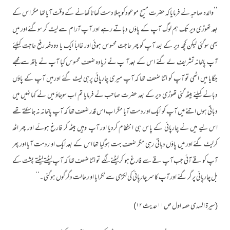
’’والدہ صاحبہ نے فرمایا کہ حضرت مسیح موعودکو پہلا دست کھانا کھانے کے وقت آیا تھا مگر اس کے
بعد تھوڑی دیر تک ہم لوگ آپ کے پاؤں دباتے رہے اور آپ آرام سے لیٹ کر سوگئے اور میں
بھی سوگئی لیکن کچھ دیر کے بعد آپ کو پھر حاجت محسوس ہوئی اور غالباً ایک یا دودفعہ رفع حاجت کیلئے
آپ پاخانہ تشریف لے گئے اس کے بعد آ پ نے زیادہ ضعف محسوس کیا آپ نے ہاتھ سے مجھے
جگایا میں اٹھی تو آپ کو اتنا ضعف تھا کہ آپ میری چارپائی پرہی لیٹ گئے اور میں آپ کے پاؤں
دبانے کیلئے بیٹھ گئی تھوڑی دیر کے بعد حضرت صاحب نے فرمایا تم اب سوجاؤ میں نے کہا نہیں میں
دباتی ہوں اتنے میں آپ کو ایک او ردست آیا مگر اب اس قدر ضعف تھا کہ آپ پاخانہ نہ جاسکتے تھے
اس لیے میں نے چارپائی کے پاس ہی انتظام کردیا اور آپ وہیں بیٹھ کر فارغ ہوئے اور پھر اٹھ
کرلیٹ گئے اور میں پاؤں دباتی رہی مگر ضعف بہت ہوگیا تھا اس کے بعد ایک او ردست آیا اور پھر
آپ کو قے آئی جب آپ قے سے فارغ ہو کر لیٹنے لگے تو اتنا ضعف تھا کہ آپ لیٹتے لیٹتے پشت کے
بل چارپائی پر گر گئے اور آپ کاسر چارپائی کی لکڑی سے ٹکرایا او ر حالت دگر گوں ہوگئی ۔‘‘
(سیرۃ المہدی حصہ اول ص۱۱ حدیث ۱۲)