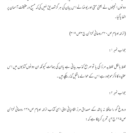
دونوں انجیلوں نے یعنی متی اور یوحنا نے اس بیان کی ہر گز تصدیق نہیں کی کہ مسیح درحقیقت آسمان پر
اٹھا یاگیا۔
(ازالہ اوہام ص۴۲۰ روحانی خزائن ج۳ص ۳۱۹)
جواب نمبر ۱:
غلط بالکل غلط یہ مرزا کی یا تو صریح کذب بیانی ہے یاان کی جہالت کیونکہ ان دونوں کتابوں میں اس
عقیدہ کا ذکرموجود ہے اس کے حوالے ما قبل گذر چکے ہیں ۔
جواب نمبر ۲:
دروغ گو را حافظ نہ باشد کے مصداق مرز اقادیانی اپنی اسی کتاب ازالہ اوہام ص۲۴۸ روحانی خزائن
ص۲۲۵ ج۳ پر تحریر کرچکا ہے کہ: