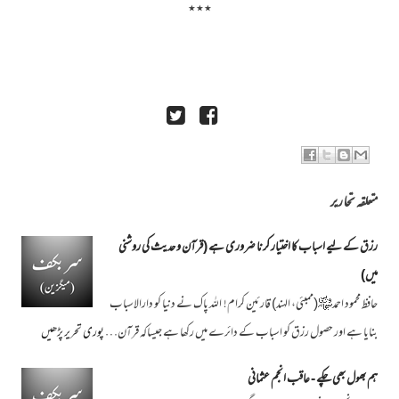
٭٭٭
متعلقہ تحاریر
رزق کے لیے اسباب کا اختیار کرنا ضروری ہے (قرآن و حدیث کی روشنی
میں)
حافظ محمود احمد﷾(ممبئی، الہند) قارئین کرام! اللہ پاک نے دنیا کو دارالاسباب
بنایا ہے اور حصول رزق کو اسباب کے دائرے میں رکھا ہے جیساکہ قرآن…
پوری تحریر پڑھیں
ہم بھول بھی چکے - عاقب انجم عثمانی