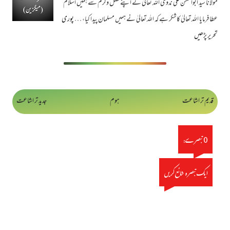
مولانا سید ابوالحسن علی ندوی اللہ تعالیٰ نے اپنے فضل وکرم سے ہمیں اسلام
عطا فرمایا اللہ تعالیٰ کاشکر ہے کہ اللہ تعالیٰ نے ہمیں مسلمان پیدا کیا، …
پوری
تحریر پڑھیں
قدیم تر اشاعت
ہوم
جدید تر اشاعت
0 تبصرے:
ایک تبصرہ شائع کریں