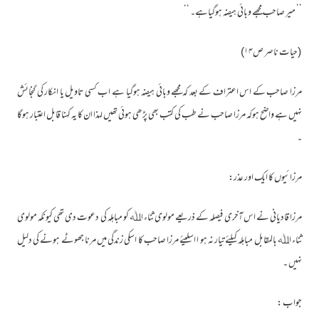
’’ میر صاحب مجھے وبائی ہیضہ ہوگیاہے۔ ‘‘
(حیات ناصر ص۱۴)
مرزا صاحب کے اس اعتراف کے بعد کہ مجھے وبائی ہیضہ ہوگیا ہے اب کسی تاویل یا انکار کی گنجائش
نہیں ہے واضح ہوکہ مرزا صاحب نے طب کی کتب بھی پڑھی ہوئی تھیں لہذا ان کا یہ کہنا قابل اعتبار ہوگا
۔
مرزائیوں کا ایک اور عذر:
مرزا قادیانی نے اس آخری فیصلہ کے ذریعے مولوی ثناء اﷲ کو مباہلہ کی دعوت دی تھی کیونکہ مولوی
ثناء اﷲ بالمقابل مباہلہ کیلئے تیار نہ ہو ا اسلیئے مرزا صاحب کا اسکی زندگی میں مرنا جھوٹے ہونے کی دلیل
نہیں ۔
جواب :