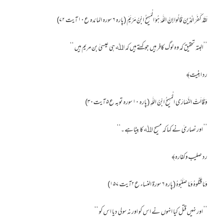
لَقَدْ كَفَرَ الَّذِينَ قَالُوا إِنَّ اللَّهَ هُوَ الْمَسِيحُ ابْنُ مَرْيَمَ (پارہ ۶ سورہ المائدہ ع۱۰ آیت ۷۲)
’’البتہ تحقیق کہ وہ لوگ کافر ہیں جوکہتے ہیں کہ اﷲ ہی عیسیٰ بن مریم ہیں ‘‘
رد ابنیت﴾
وَقَالَتْ النَّصَارَى الْمَسِيحُ ابْنُ اللَّهِ (پارہ ۱۰ سورہ توبہ ع۵ آیت۳۰)
’’ اور نصاریٰ نے کہا کہ مسیح اﷲ کا بیٹاہے ۔‘‘
رد صلیب وکفارہ﴾
وَمَا قَتَلُوهُ وَمَا صَلَبُوهُ (پارہ ۶ سورۃ النساء ع۲آیت ۱۵۷)
’’ اور نہیں قتل کیا انہوں نے اس کو اور نہ سولی دیا اس کو ‘‘