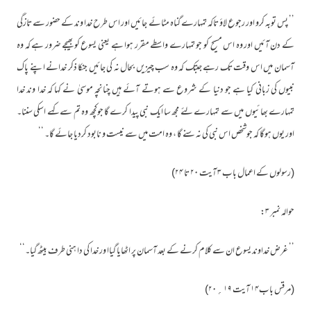
’’ پس توبہ کرو اور رجوع لاؤ تاکہ تمہارے گناہ مٹائے جائیں اور اس طرح خدا وند کے حضور سے تازگی
کے دن آئیں اور وہ اس مسیح کو جو تمہارے واسطے مقرر ہوا ہے یعنی یسوع کو بھیجے ضرور ہے کہ وہ
آسمان میں اس وقت تک رہے جبتک کہ وہ سب چیزیں بحال نہ کی جائیں جنکا ذکر خدانے اپنے پاک
نبیوں کی زبانی کیا ہے جو دنیا کے شروع سے ہوتے آئے ہیں چنانچہ موسیٰ نے کہا کہ خدا وند خدا
تمہارے بھائیوں میں سے تمہارے لئے مجھ سا ایک نبی پیدا کرے گا جوکچھ وہ تم سے کہے اسکی سننا۔
اور یوں ہوگا کہ جوشخص اس نبی کی نہ سنے گا ، وہ امت میں سے نیست و نابود کردیا جائے گا۔ ‘‘
(رسولوں کے اعمال باب ۳ آیت ۲۰ تا ۲۴)
حوالہ نمبر ۳:
’’ غرض خداوند یسوع ان سے کلام کرنے کے بعد آسمان پر اٹھایا گیاا ور خدا کی دا ہنی طرف بیٹھ گیا۔‘‘
(مرقس باب۱۴ آیت ۱۹؍۲۰)