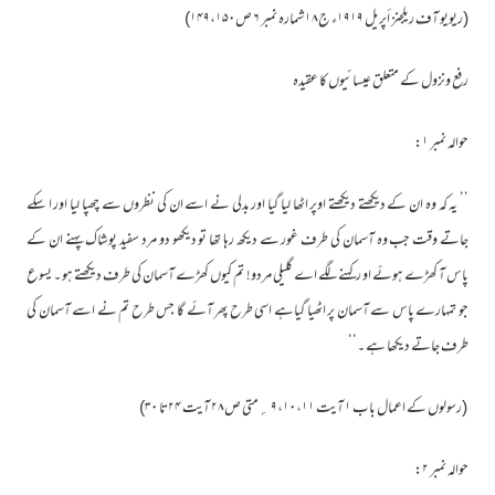
(ریویو آف ریلجنز أپریل ۱۹۱۹ء ج۱۸ شمارہ نمبر ۶ ص۱۴۹،۱۵۰)
رفع ونزول کے متعلق عیسائیوں کا عقیدہ
حوالہ نمبر ۱:
’’ یہ کہ وہ ان کے دیکھتے دیکھتے اوپر اٹھا لیا گیا اور بدلی نے اسے ان کی نظروں سے چھپا لیا اور ا سکے
جاتے وقت جب وہ آسمان کی طرف غور سے دیکھ رہا تھا تو دیکھو دو مرد سفید پوشاک پہنے ان کے
پاس آ کھڑے ہوئے او رکہنے لگے اے گلیلی مردو! تم کیوں کھڑے آسمان کی طرف دیکھتے ہو ۔ یسوع
جو تمہارے پاس سے آسمان پر اٹھیا گیاہے اسی طرح پھر آئے گا جس طرح تم نے اسے آسمان کی
طرف جاتے دیکھا ہے ۔‘‘
(رسولوں کے اعمال باب ۱ آیت ۹،۱۰،۱۱ ؍متی ص۲۸ آیت ۲۴تا ۳۰)
حوالہ نمبر ۲: