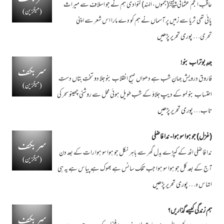
عاقب انجم عثمانی﷾(جموں، الہند) گنوادی ہم نے جو اسلاف سے میراث
پائی تھی ثریا سے زمیں پر آسماں نے ہم کو دے مارا اس شعر سے اپنی
تحری…
پوری تحریر پڑھیں
جہدِ بوتراب بنو!
فاروق درویش جہانِ شب ہے دھواں صبحِ انقلاب بنو جلا دو تختِ بتاں دستِ
احتساب بنو لہو کے دیپ جلاؤ کے شب طویل ہوئی محل سے روشنی چھینو سحر کی
تاب…
پوری تحریر پڑھیں
(غزل) جو ہوا سو ہوا- ندا فاضلی
ندا فاضلی اٹھ کے کپڑے بدل گھر سے باہر نکل جو ہوا سو ہوا رات کے بعد دن
آج کے بعد کل جو ہوا سو ہوا جب تلک سانس ہے بھوک ہے پیاس ہے یہ ہی
اتہاس ہ…
پوری تحریر پڑھیں
ہم زندگی کیسے گذاریں؟