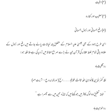
(۳) ابنیت
(۴) صلیب اور کفارہ
(۵) رفع جسمانی اور نزول جسمانی
اسی طرح یہود کے بھی عیسیٰ علیہ السلام کے متعلق چند خیالات پائے جاتے ہیں رفع اور نزول کے
علاوہ باقی تمام غلط عقائد کی قرآن مجید نے بڑے صریح الفاظ میں تردیدکی ہے ملاحظہ ہو:
رد تثلیث﴾
لَقَدْ كَفَرَ الَّذِينَ قَالُوا إِنَّ اللَّهَ ثَالِثُ ثَلاَثَةٍ ……الخ (سورۃ مائدہ ع۱۰ آیت۷۳)
’’ البتہ تحقیق وہ لوگ کافر ہیں جو کہتے ہیں کہ اﷲ تین میں سے تیسرا ہے ‘‘
رد الوہیت﴾