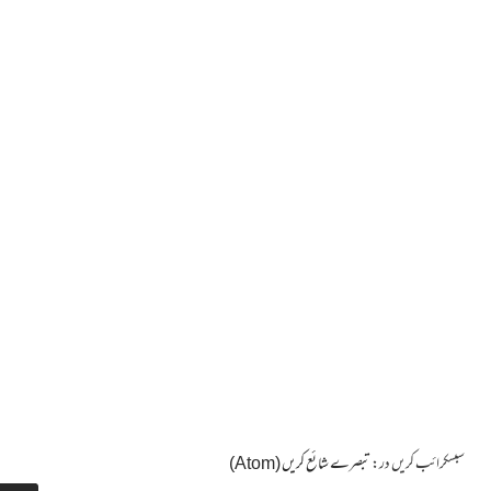
سبسکرائب کریں در:
تبصرے شائع کریں (Atom)