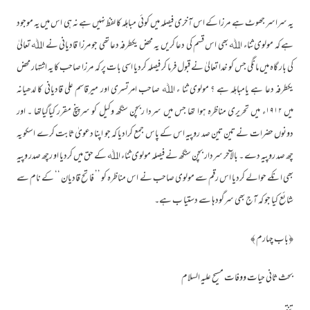
یہ سراسر جھوٹ ہے مرزا کے اس آخری فیصلہ میں کوئی مباہلہ کا لفظ نہیں ہے نہ ہی اس میں یہ موجود
ہے کہ مولوی ثناء اﷲ بھی اس قسم کی دعا کریں یہ محض یکطرفہ دعا تھی جو مرزا قادیانی نے اﷲ تعالیٰ
کی بار گاہ میں مانگی جس کو خدا تعالیٰ نے قبول فرما کر فیصلہ کردیا اسی بات پر کہ مرزا صاحب کا یہ اشتہار محض
یکطرفہ دعا ہے یامباہلہ ہے ؟ مولوی ثنا ء اﷲ صاحب امرتسری اور میرقاسم علی قادیانی کا لدھیانہ
میں ۱۹۱۲ء میں تحریری مناظرہ ہوا تھا جس میں سردا ربچن سنگھ وکیل کو سرپنچ مقرر کیاگیاتھا ۔ اور
دونوں حضرات نے تین تین صد روپیہ اس کے پاس جمع کرادیا کہ جو اپنا دعویٰ ثابت کرے اسکو یہ
چھ صد روپیہ دے ۔ بالآخر سردار بچن سنگھ نے فیصلہ مولوی ثناء اﷲ کے حق میں کردیا او رچھ صدر وپیہ
بھی انکے حوالے کردیا اس رقم سے مولوی صاحب نے اس مناظرہ کو ’’ فاتح قادیان ‘‘ کے نام سے
شائع کیا جو کہ آج بھی سرگودہا سے دستیا ب ہے۔
﴿باب چہارم ﴾
بحث ثانی حیات ووفات مسیح علیہ السلام