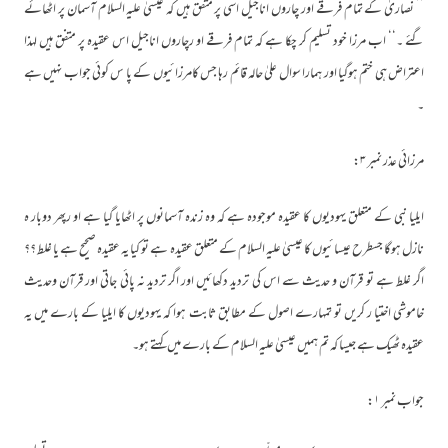
’’ نصاریٰ کے تمام فرقے اور چاروں اناجیل اسی پر متفق ہیں کہ عیسیٰ علیہ السلام آسمان پر اٹھائے
گئے ۔‘‘ اب مرزا خود تسلیم کر چکا ہے کہ تمام فرقے او رچاروں اناجیل اس عقیدہ پر متفق ہیں لہذا
اعتراض ہی ختم ہوگیا اور ہمارا سوال علیٰ حالہ قائم رہا جس کامرزائیوں کے پا س کوئی جواب نہیں ہے
۔
مرزائی عذر نمبر ۳:
ایلیا نبی کے متعلق یہودیوں کا عقیدہ موجودہ ہے کہ وہ زندہ آسمانوں پر اٹھایا گیا ہے او رپھر دوبار ہ
نازل ہوگا جسطرح عیسائیوں کا عیسیٰ علیہ السلام کے متعلق عقیدہ ہے تو کیا یہ عقیدہ صحیح ہے یا غلط ؟؟
اگر غلط ہے تو قرآن و حدیث سے اس کی تردید دکھائیں اور اگر تردید نہ پائی جاتی اور قرآن وحدیث
خاموشی اختیا ر کریں تو تمہارے اصول کے مطابق ثابت ہوا کہ یہودیوں کا ایلیا کے بارے میں یہ
عقیدہ ٹھیک ہے جیسا کہ تم ہمیں عیسیٰ علیہ السلام کے بارے میں کہتے ہو۔
جواب نمبر ۱: