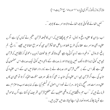
وَلاَ تَزِرُ وَازِرَةٌ وِزْرَ أُخْرَى (پارہ ۲۲ سورہ ۱۵ ع۳ آیت ۱۸)
’’ نہیں اٹھائے گا کوئی بوجھ اٹھانے والا دوسرے کا بوجھ‘‘۔
اب رہا ان کا عقیدہ رفع و نزول، تو ہم پوچھتے ہیں کہ اس کا فیصلہ قرآن حکیم نے کہاں کیا ہے اگر یہ
عقیدہ بھی دوسرے عقائد کی طرح غلط او رباطل تھا توقرآن مجید کو صریح الفاظ میں جیسے ’’ ما رفع ، لم
یرفع، لا ینزل ‘‘ وغیرہ سے تردید کرنی چاہیے تھی حالانکہ ہم بلا خوف تردید یہ دعویٰ کرسکتے ہیں کہ قرآن
مجید میں کوئی ایسا اشارہ تک نہیں پایا جاتا اور نہ حدیث کے ذخیرہ میں کوئی ایک حدیث اس مضمون کی
ملتی ہے بلکہ اس کے بر عکس قرآن اور حدیث نے بڑے زور دار الفاظ میں ان کے اس عقیدہ کی
تائید کی ہے اگر قرآن مجید اس عقیدہ کی تائید نہ بھی کرتا بلکہ صرف سکوت اختیار کرتا تو بھی ان کا یہ
عقیدہ درست اور صحیح ماننا پڑتا ۔مرزانے خود اس اصول کو تسلیم کیا ہے کہ نہایت ادب واحترام سے
فرماتے ہیں کہ’’ اب ہم دیکھتے ہیں کہ واقعی صلیب کے متعلق قرآن شریف کیا کہتا ہے اگر یہ خاموش
ہے تو پتہ چلا کہ یہود ونصاریٰ اپنےخیالا ت میں حق پر ہیں ۔‘‘