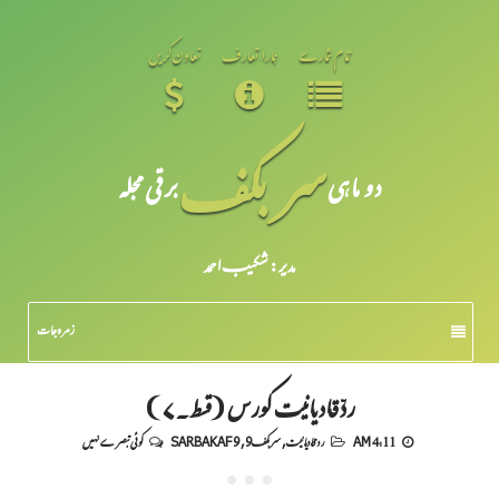
تمام شمارے
ہمارا تعارف
تعاون کریں
سر بکف
دو ماہی
برقی مجلہ
مدیر: شکیبـ احمد
زمرہ جات
ردِّقادیانیت کورس (قسط۔۷)
4:11 AM
رد قادیانیت
,
سربکف9
,
SARBAKAF 9
کوئی تبصرے نہیں