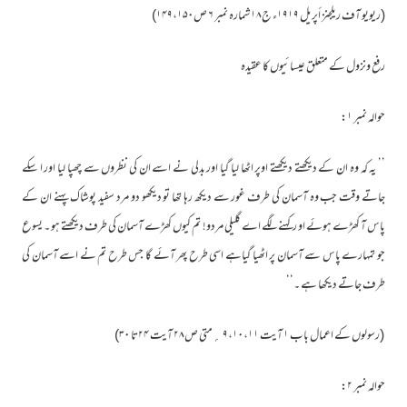
(ریویو آف ریلجنز أپریل ۱۹۱۹ء ج۱۸ شمارہ نمبر ۶ ص۱۴۹،۱۵۰)
رفع ونزول کے متعلق عیسائیوں کا عقیدہ
حوالہ نمبر ۱:
’’ یہ کہ وہ ان کے دیکھتے دیکھتے اوپر اٹھا لیا گیا اور بدلی نے اسے ان کی نظروں سے چھپا لیا اور ا سکے
جاتے وقت جب وہ آسمان کی طرف غور سے دیکھ رہا تھا تو دیکھو دو مرد سفید پوشاک پہنے ان کے
پاس آ کھڑے ہوئے او رکہنے لگے اے گلیلی مردو! تم کیوں کھڑے آسمان کی طرف دیکھتے ہو ۔ یسوع
جو تمہارے پاس سے آسمان پر اٹھیا گیاہے اسی طرح پھر آئے گا جس طرح تم نے اسے آسمان کی
طرف جاتے دیکھا ہے ۔‘‘
(رسولوں کے اعمال باب ۱ آیت ۹،۱۰،۱۱ ؍متی ص۲۸ آیت ۲۴تا ۳۰)
حوالہ نمبر ۲: