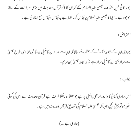
ہونا کافی نہیں بخلاف عیسیٰ علیہ السلام کے کہ ان کا ذکر قرآن وحدیث میں بڑی صراحت کے ساتھ
موجود ہے ۔ ایلیا کا عیسیٰ علیہ السلام پر قیاس کرنا غلط ہے یہ قیاس ،قیاس مع الفارق ہے ۔
اعتراض:
یہودی ایلیا کے بجسدہ آنے کے منتظر تھے حالانکہ ایلیا سے مراد ان کا مثیل یوحنا نبی تھا اسی طرح عیسیٰ
سے مراد بھی ان کا مثیل مراد ہے نہ کہ بعینہ عیسیٰ بن مریم۔
جواب :
اس ساری کہانی کا دارومدار بھی بائبل پر ہے جو عقلاً او رنقلاً محرف ہے قرآن وحدیث سے اس کی کوئی
نظیر ہوتو پیش کیجئے جیسا کہ عیسیٰ علیہ السلام کی تصدیق قرآن وحدیث میں ہے ۔
(جاری ہے...)