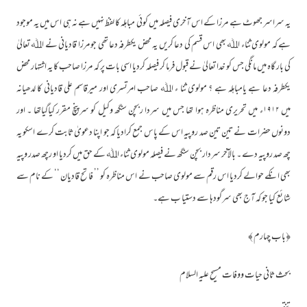
یہ سراسر جھوٹ ہے مرزا کے اس آخری فیصلہ میں کوئی مباہلہ کا لفظ نہیں ہے نہ ہی اس میں یہ موجود
ہے کہ مولوی ثناء اﷲ بھی اس قسم کی دعا کریں یہ محض یکطرفہ دعا تھی جو مرزا قادیانی نے اﷲ تعالیٰ
کی بار گاہ میں مانگی جس کو خدا تعالیٰ نے قبول فرما کر فیصلہ کردیا اسی بات پر کہ مرزا صاحب کا یہ اشتہار محض
یکطرفہ دعا ہے یامباہلہ ہے ؟ مولوی ثنا ء اﷲ صاحب امرتسری اور میرقاسم علی قادیانی کا لدھیانہ
میں ۱۹۱۲ء میں تحریری مناظرہ ہوا تھا جس میں سردا ربچن سنگھ وکیل کو سرپنچ مقرر کیاگیاتھا ۔ اور
دونوں حضرات نے تین تین صد روپیہ اس کے پاس جمع کرادیا کہ جو اپنا دعویٰ ثابت کرے اسکو یہ
چھ صد روپیہ دے ۔ بالآخر سردار بچن سنگھ نے فیصلہ مولوی ثناء اﷲ کے حق میں کردیا او رچھ صدر وپیہ
بھی انکے حوالے کردیا اس رقم سے مولوی صاحب نے اس مناظرہ کو ’’ فاتح قادیان ‘‘ کے نام سے
شائع کیا جو کہ آج بھی سرگودہا سے دستیا ب ہے۔
﴿باب چہارم ﴾
بحث ثانی حیات ووفات مسیح علیہ السلام