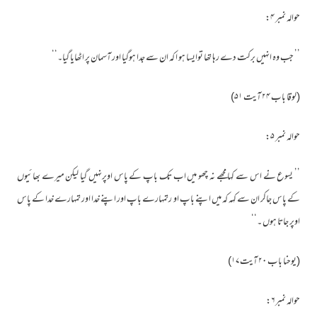
حوالہ نمبر ۴:
’’ جب وہ انہیں برکت دے رہا تھا توایسا ہو ا کہ ان سے جدا ہوگیا اور آسمان پر اٹھایا گیا۔‘‘
(لوقا باب ۲۴ آیت ۵۱)
حوالہ نمبر ۵:
’’ یسوع نے اس سے کہا مجھے نہ چھو میں اب تک باپ کے پاس اوپرنہیں گیا لیکن میرے بھائیوں
کے پاس جاکر ان سے کہہ کہ میں اپنے باپ او رتمہارے باپ اور اپنے خدا اور تمہارے خدا کے پاس
اوپر جاتا ہوں ۔‘‘
(یوحنا باب ۲۰ آیت۱۷)
حوالہ نمبر۶: