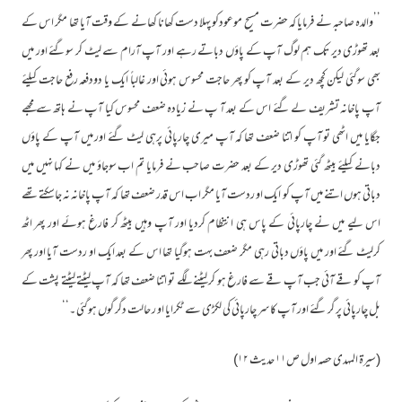
’’والدہ صاحبہ نے فرمایا کہ حضرت مسیح موعودکو پہلا دست کھانا کھانے کے وقت آیا تھا مگر اس کے
بعد تھوڑی دیر تک ہم لوگ آپ کے پاؤں دباتے رہے اور آپ آرام سے لیٹ کر سوگئے اور میں
بھی سوگئی لیکن کچھ دیر کے بعد آپ کو پھر حاجت محسوس ہوئی اور غالباً ایک یا دودفعہ رفع حاجت کیلئے
آپ پاخانہ تشریف لے گئے اس کے بعد آ پ نے زیادہ ضعف محسوس کیا آپ نے ہاتھ سے مجھے
جگایا میں اٹھی تو آپ کو اتنا ضعف تھا کہ آپ میری چارپائی پرہی لیٹ گئے اور میں آپ کے پاؤں
دبانے کیلئے بیٹھ گئی تھوڑی دیر کے بعد حضرت صاحب نے فرمایا تم اب سوجاؤ میں نے کہا نہیں میں
دباتی ہوں اتنے میں آپ کو ایک او ردست آیا مگر اب اس قدر ضعف تھا کہ آپ پاخانہ نہ جاسکتے تھے
اس لیے میں نے چارپائی کے پاس ہی انتظام کردیا اور آپ وہیں بیٹھ کر فارغ ہوئے اور پھر اٹھ
کرلیٹ گئے اور میں پاؤں دباتی رہی مگر ضعف بہت ہوگیا تھا اس کے بعد ایک او ردست آیا اور پھر
آپ کو قے آئی جب آپ قے سے فارغ ہو کر لیٹنے لگے تو اتنا ضعف تھا کہ آپ لیٹتے لیٹتے پشت کے
بل چارپائی پر گر گئے اور آپ کاسر چارپائی کی لکڑی سے ٹکرایا او ر حالت دگر گوں ہوگئی ۔‘‘
(سیرۃ المہدی حصہ اول ص۱۱ حدیث ۱۲)