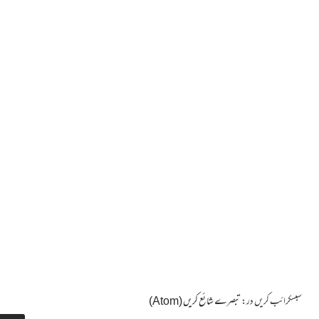
سبسکرائب کریں در:
تبصرے شائع کریں (Atom)