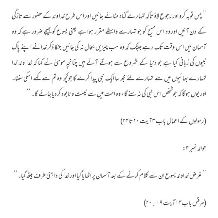
’’ پس توبہ کرو اور رجوع لاؤ تاکہ تمہارے گناہ مٹائے جائیں اور اس طرح خدا وند کے حضور سے تازگی
کے دن آئیں اور وہ اس مسیح کو جو تمہارے واسطے مقرر ہوا ہے یعنی یسوع کو بھیجے ضرور ہے کہ وہ
آسمان میں اس وقت تک رہے جبتک کہ وہ سب چیزیں بحال نہ کی جائیں جنکا ذکر خدانے اپنے پاک
نبیوں کی زبانی کیا ہے جو دنیا کے شروع سے ہوتے آئے ہیں چنانچہ موسیٰ نے کہا کہ خدا وند خدا
تمہارے بھائیوں میں سے تمہارے لئے مجھ سا ایک نبی پیدا کرے گا جوکچھ وہ تم سے کہے اسکی سننا۔
اور یوں ہوگا کہ جوشخص اس نبی کی نہ سنے گا ، وہ امت میں سے نیست و نابود کردیا جائے گا۔ ‘‘
(رسولوں کے اعمال باب ۳ آیت ۲۰ تا ۲۴)
حوالہ نمبر ۳:
’’ غرض خداوند یسوع ان سے کلام کرنے کے بعد آسمان پر اٹھایا گیاا ور خدا کی دا ہنی طرف بیٹھ گیا۔‘‘
(مرقس باب۱۴ آیت ۱۹؍۲۰)