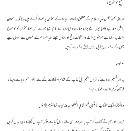
تنقیح موضوع:
مرزائی عموماً عیسیٰ علیہ السلام کے متعلق وفات و حیات کے عنوان پر بحث کرتے ہیں حالانکہ یہ عنوان
بالکل غلط ہے قادیانیوں نے بڑی مکاری و عیاری سے کام لیتے ہوئے اس غلط عنوان کوموضوع
بحث بنا رکھا ہے موضوع بحث در حقیقت رفع اور نزول عیسےٰ علیہ السلام کے عنوان سے ہونا چاہیے
جس کے لئے درج ذیل دلائل پیش کئے جاتے ہیں ۔
٭توجیہ :
یہ امر تسلیم شدہ ہے کہ قرآن حکیم اہل کتاب کے تمام اختلافات کے لئے بطور حکم آیا ہے جیسا کہ
قرآن کریم کا خود دعویٰ ہے :
وَمَا أَنزَلْنَا عَلَيْكَ الْكِتَابَ إِلاَّ لِتُبَيِّنَ لَهُمُ الَّذِي اخْتَلَفُوا فِيهِ وَهُدًى وَرَحْمَةً لِقَوْمٍ يُؤْمِنُونَ
ترجمہ: اور ہم نے کتاب کو آپ پر صرف اسی لئے نازل کیا ہے تاکہ آپ ان کیلئے وہ چیز بیان کریں