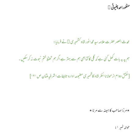
منظور احمد چنیوٹی ﷫
محدث العصر حضرت علامہ سید محمد انور شاہ کشمیری ﷫نے فرمایا:
ہم پہ یہ بات کھل گئی ہے کہ گلی کا کتابھی ہم سے بہتر ہے اگر ہم تحفظِ ختمِ نبوت نہ کر سکیں ۔
[ نقش دوام از مولانا انظر شاہ کاشمیری مطبوعہ ادارہ تالیفات اشرفیہ ملتان ص۱۹۱ ]
٭مرزا صاحب کا ہیضہ سے مرنا ٭
حوالہ نمبر ۱: