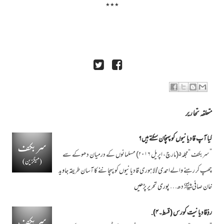
٭٭٭
متعلقہ تحاریر
کیا آپ قادیانیوں کو پہنچان سکتے ہیں؟
”سربکف “مجلہ۵(مارچ، اپریل ۲۰۱۶) مسلمانوں کے درمیان دھوکے سے
چھپ کر رہنے والےاحمدی /لاہوری قادیانیوں کو پہچاننے کا آسان طریقہ جاوید
خان صافی﷾ دھ…
پوری تحریر پڑھیں
ردِّقادیانیت کورس ( قسط۔۴).