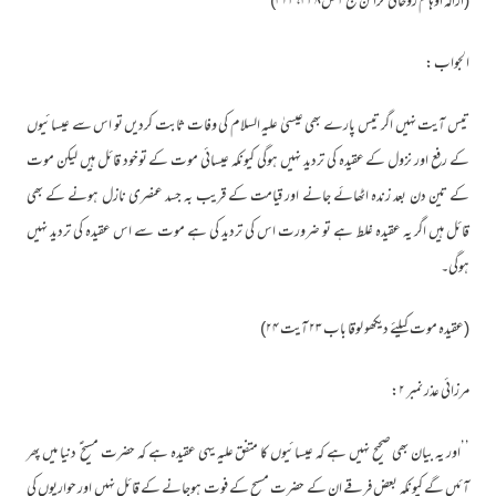
(ازالہ اوہام روحانی خزائن ج۳ ص۴۲۳،۴۳۸)
الجواب :
تیس آیت نہیں اگر تیس پارے بھی عیسیٰ علیہ السلام کی وفات ثابت کردیں تو اس سے عیسائیوں
کے رفع اور نزول کے عقیدہ کی تردید نہیں ہوگی کیونکہ عیسائی موت کے توخود قائل ہیں لیکن موت
کے تین دن بعد زندہ اٹھائے جانے اور قیامت کے قریب بہ جسد عنصری نازل ہونے کے بھی
قائل ہیں اگر یہ عقیدہ غلط ہے تو ضرورت اس کی تردید کی ہے موت سے اس عقیدہ کی تردید نہیں
ہوگی۔
(عقیدہ موت کیلئے دیکھو لوقا باب ۲۳ آیت ۲۴)
مرزائی عذر نمبر ۲:
’’اور یہ بیان بھی صحیح نہیں ہے کہ عیسائیوں کا متفق علیہ یہی عقیدہ ہے کہ حضرت مسیح ؑ دنیا میں پھر
آئیں گے کیونکہ بعض فرقے ان کے حضرت مسیح کے فوت ہوجانے کے قائل نہیں اور حواریوں کی