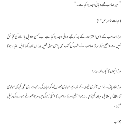
’’ میر صاحب مجھے وبائی ہیضہ ہوگیاہے۔ ‘‘
(حیات ناصر ص۱۴)
مرزا صاحب کے اس اعتراف کے بعد کہ مجھے وبائی ہیضہ ہوگیا ہے اب کسی تاویل یا انکار کی گنجائش
نہیں ہے واضح ہوکہ مرزا صاحب نے طب کی کتب بھی پڑھی ہوئی تھیں لہذا ان کا یہ کہنا قابل اعتبار ہوگا
۔
مرزائیوں کا ایک اور عذر:
مرزا قادیانی نے اس آخری فیصلہ کے ذریعے مولوی ثناء اﷲ کو مباہلہ کی دعوت دی تھی کیونکہ مولوی
ثناء اﷲ بالمقابل مباہلہ کیلئے تیار نہ ہو ا اسلیئے مرزا صاحب کا اسکی زندگی میں مرنا جھوٹے ہونے کی دلیل
نہیں ۔
جواب :