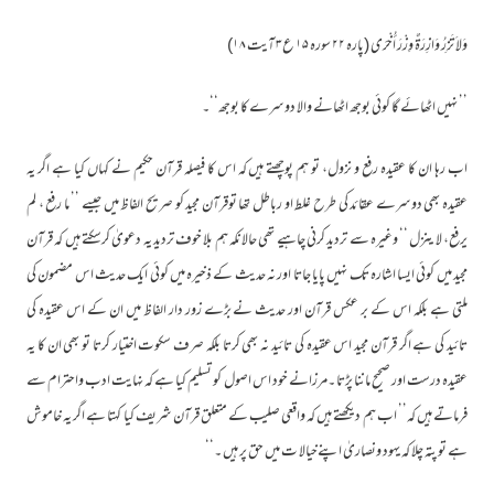
وَلاَ تَزِرُ وَازِرَةٌ وِزْرَ أُخْرَى (پارہ ۲۲ سورہ ۱۵ ع۳ آیت ۱۸)
’’ نہیں اٹھائے گا کوئی بوجھ اٹھانے والا دوسرے کا بوجھ‘‘۔
اب رہا ان کا عقیدہ رفع و نزول، تو ہم پوچھتے ہیں کہ اس کا فیصلہ قرآن حکیم نے کہاں کیا ہے اگر یہ
عقیدہ بھی دوسرے عقائد کی طرح غلط او رباطل تھا توقرآن مجید کو صریح الفاظ میں جیسے ’’ ما رفع ، لم
یرفع، لا ینزل ‘‘ وغیرہ سے تردید کرنی چاہیے تھی حالانکہ ہم بلا خوف تردید یہ دعویٰ کرسکتے ہیں کہ قرآن
مجید میں کوئی ایسا اشارہ تک نہیں پایا جاتا اور نہ حدیث کے ذخیرہ میں کوئی ایک حدیث اس مضمون کی
ملتی ہے بلکہ اس کے بر عکس قرآن اور حدیث نے بڑے زور دار الفاظ میں ان کے اس عقیدہ کی
تائید کی ہے اگر قرآن مجید اس عقیدہ کی تائید نہ بھی کرتا بلکہ صرف سکوت اختیار کرتا تو بھی ان کا یہ
عقیدہ درست اور صحیح ماننا پڑتا ۔مرزانے خود اس اصول کو تسلیم کیا ہے کہ نہایت ادب واحترام سے
فرماتے ہیں کہ’’ اب ہم دیکھتے ہیں کہ واقعی صلیب کے متعلق قرآن شریف کیا کہتا ہے اگر یہ خاموش
ہے تو پتہ چلا کہ یہود ونصاریٰ اپنےخیالا ت میں حق پر ہیں ۔‘‘