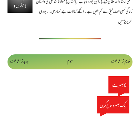
مفتی ارشاد احمد حقانی ﷾ (راجن پور، پنجاب، پاکستان) مولانا سندھیؒ کی داستان
زندگی کسی الف لیلیٰ سے کم نہیں ہے ۔ انکے کمالات بے شمار ہی…
پوری
تحریر پڑھیں
قدیم تر اشاعت
ہوم
جدید تر اشاعت
0 تبصرے:
ایک تبصرہ شائع کریں