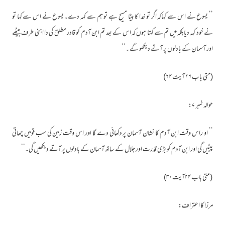
’’ یسوع نے اس سے کہاکہ اگر تو خدا کا بیٹا مسیح ہے تو ہم سے کہہ دے۔ یسوع نے اس سے کہا تو
نے خود کہہ دیابلکہ میں تم سے کہتا ہوں کہ اس کے بعد تم ابن آدم کو قادر مطلق کی دا اہنی طرف بیٹھے
اور آسمان کے بادلوں پر آتے دیکھو گے ۔‘‘
(متی باب ۲۶ آیت ۶۴)
حوالہ نمبر ۷:
’’ او راس وقت ابن آدم کا نشان آسمان پر دکھائی دے گا اور اس وقت زمین کی سب قومیں چھاتی
پیٹیں گی اور ابن آدم کو بڑی قدرت اور جلال کے ساتھ آسمان کے بادلوں پر آتے دیکھیں گی۔‘‘
(متی باب ۲۴آیت۳۰)
مرزا کا اعتراف: