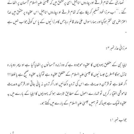
’’ نصاریٰ کے تمام فرقے اور چاروں اناجیل اسی پر متفق ہیں کہ عیسیٰ علیہ السلام آسمان پر اٹھائے
گئے ۔‘‘ اب مرزا خود تسلیم کر چکا ہے کہ تمام فرقے او رچاروں اناجیل اس عقیدہ پر متفق ہیں لہذا
اعتراض ہی ختم ہوگیا اور ہمارا سوال علیٰ حالہ قائم رہا جس کامرزائیوں کے پا س کوئی جواب نہیں ہے
۔
مرزائی عذر نمبر ۳:
ایلیا نبی کے متعلق یہودیوں کا عقیدہ موجودہ ہے کہ وہ زندہ آسمانوں پر اٹھایا گیا ہے او رپھر دوبار ہ
نازل ہوگا جسطرح عیسائیوں کا عیسیٰ علیہ السلام کے متعلق عقیدہ ہے تو کیا یہ عقیدہ صحیح ہے یا غلط ؟؟
اگر غلط ہے تو قرآن و حدیث سے اس کی تردید دکھائیں اور اگر تردید نہ پائی جاتی اور قرآن وحدیث
خاموشی اختیا ر کریں تو تمہارے اصول کے مطابق ثابت ہوا کہ یہودیوں کا ایلیا کے بارے میں یہ
عقیدہ ٹھیک ہے جیسا کہ تم ہمیں عیسیٰ علیہ السلام کے بارے میں کہتے ہو۔
جواب نمبر ۱: