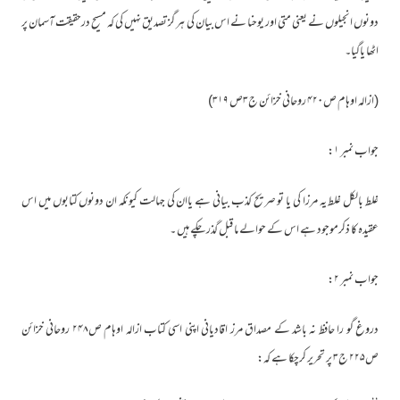
دونوں انجیلوں نے یعنی متی اور یوحنا نے اس بیان کی ہر گز تصدیق نہیں کی کہ مسیح درحقیقت آسمان پر
اٹھا یاگیا۔
(ازالہ اوہام ص۴۲۰ روحانی خزائن ج۳ص ۳۱۹)
جواب نمبر ۱:
غلط بالکل غلط یہ مرزا کی یا تو صریح کذب بیانی ہے یاان کی جہالت کیونکہ ان دونوں کتابوں میں اس
عقیدہ کا ذکرموجود ہے اس کے حوالے ما قبل گذر چکے ہیں ۔
جواب نمبر ۲:
دروغ گو را حافظ نہ باشد کے مصداق مرز اقادیانی اپنی اسی کتاب ازالہ اوہام ص۲۴۸ روحانی خزائن
ص۲۲۵ ج۳ پر تحریر کرچکا ہے کہ: