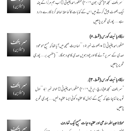
”سربکف “مجلہ۶(مئی، جون ۲۰۱۶) منظور احمد چنیوٹی ﷫ اب ہم مرزا کے چند
ایک جھوٹ پیش کرتے ہیں اس کے کذبات کا کما حقہ احاطہ کرنا کارے دارد
ہے …
پوری تحریر پڑھیں
ردِّقادیانیت کورس ( قسط۔۵)
منظور احمد چنیوٹی ﷫ ٭جھوٹ نمبر ۵: ’’ احادیث صحیحہ میں آیا تھا کہ مسیح موعود
صدی کے سر پر آئے گا اور چودہویں صدی کا مجدد ہوگا۔‘‘ (ضمیمہ بر…
پوری
تحریر پڑھیں
ردِّقادیانیت کورس ( قسط۔٣).
”سربکف “مجلہ۵(مارچ، اپریل ۲۰۱۶) منظور احمد چنیوٹی ﷫ حوالہ نمبر ۱﴾ ’’ اول
تو یہ جاننا چاہیے کہ مسیح کے نزول کا عقیدہ کوئی ایسا عقیدہ نہیں…
پوری تحریر
پڑھیں
مولانا عبید اللہ سندھی اور عقیدہ حیات مسیح ایک تعارف