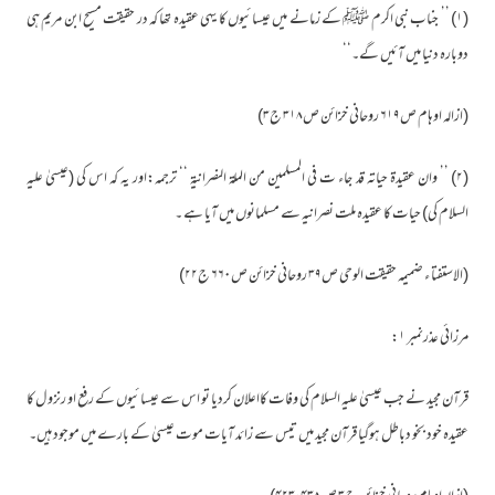
(۱) ’’ جناب نبی اکرم ﷺ کے زمانے میں عیسائیوں کا یہی عقیدہ تھا کہ در حقیقت مسیح ابن مریم ہی
دوبارہ دنیا میں آئیں گے۔‘‘
(ازالہ اوہام ص۶۱۹ روحانی خزائن ص۳۱۸ ج۳)
(۲) ’’ وان عقیدۃ حیاتہ قد جاء ت فی المسلمین من الملۃ النصرانیۃ ‘‘ ترجمہ:اور یہ کہ اس کی (عیسیٰ علیہ
السلام کی) حیات کا عقیدہ ملت نصرانیہ سے مسلمانوں میں آیا ہے ۔
(الاستفتا ء ضمیمہ حقیقت الوحی ص۳۹ روحانی خزائن ص۶۶۰ ج۲۲)
مرزائی عذرنمبر ۱:
قرآن مجید نے جب عیسیٰ علیہ السلام کی وفات کااعلان کردیا تو اس سے عیسائیوں کے رفع او رنزو ل کا
عقیدہ خود بخو دباطل ہوگیا قرآن مجید میں تیس سے زائد آیات موت عیسیٰ کے بارے میں موجود ہیں۔