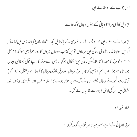
اس جواب کے دو مقدمے ہیں
۱) ریل گاڑی مرزا قادیانی کے بقول دجال کا گدھا ہے
۲) مرزا نے ۱۹۰۸ ء میں مولانا ثناء اﷲ امرتسری کے بالمقابل ایک اشتہار شائع کیا تھا جس میں کہا تھا کہ
اگر میں مولانا ثناء اﷲ کی زندگی میں مرجاؤں تو میں کذاب ودجال ٹہروں گا اور عملاً یہی ہوا کہ ۲۶ مئی
۱۹۰۸ء کو مرزا کا مولانا ثناء اﷲ کی زندگی میں انتقال ہوگیا ۔ جس سے مرزا کا اپنے قول کیمطابق دجال
ہونا ثابت ہوا ۔ اب ہم کہتے ہیں کہ جب مرزا دجال اور ریل گاڑی دجال کا گدھا ہے (بقول مرزا کے )
تو قدرت الٰہی نے دجال کیلئے اس کے گدھے پر سوار ہونے کا انتظام کردیا اور انگریزی پولیس اپنی
نگرانی میں اس کی لاش لاہور سے قادیان لے گئی۔
حوالہ نمبر ۲:
مرزا قادیانی نے اپنے سسر میر ناصر نواب کو بلا کر کہا :