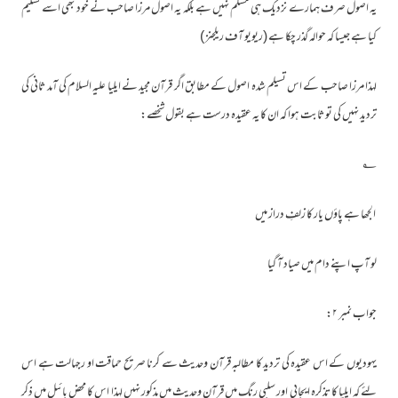
یہ اصول صرف ہمارے نزدیک ہی مسلّم نہیں ہے بلکہ یہ اصول مرزا صاحب نے خود بھی اسے تسلیم
کیا ہے جیسا کہ حوالہ گذر چکا ہے (ریویو آف ریلجنز )
لہذا مرزا صاحب کے اس تسیلم شدہ اصول کے مطابق اگر قرآن مجید نے ایلیا علیہ السلام کی آمد ثانی کی
تردید نہیں کی تو ثابت ہوا کہ ان کا یہ عقیدہ درست ہے بقول شخصے:
؂
الجھا ہے پاؤں یار کا زلفِ دراز میں
لو آپ اپنے دام میں صیاد آ گیا
جواب نمبر ۲:
یہودیوں کے اس عقیدہ کی تردید کا مطالبہ قرآن وحدیث سے کرنا صریح حماقت او رجہالت ہے اس
لئے کہ ایلیا کا تذکرہ ایجابی اور سلبی رنگ میں قرآن وحدیث میں مذکور نہیں لہذا اس کا محض بائبل میں ذکر