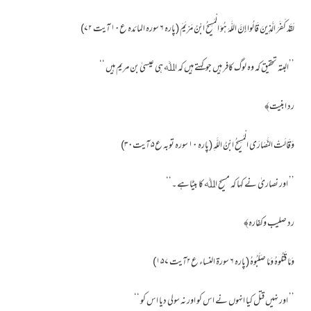
لَقَدْ كَفَرَ الَّذِينَ قَالُوا إِنَّ اللَّهَ هُوَ الْمَسِيحُ ابْنُ مَرْيَمَ (پارہ ۶ سورہ المائدہ ع۱۰ آیت ۷۲)
’’البتہ تحقیق کہ وہ لوگ کافر ہیں جوکہتے ہیں کہ اﷲ ہی عیسیٰ بن مریم ہیں ‘‘
رد ابنیت﴾
وَقَالَتْ النَّصَارَى الْمَسِيحُ ابْنُ اللَّهِ (پارہ ۱۰ سورہ توبہ ع۵ آیت۳۰)
’’ اور نصاریٰ نے کہا کہ مسیح اﷲ کا بیٹاہے ۔‘‘
رد صلیب وکفارہ﴾
وَمَا قَتَلُوهُ وَمَا صَلَبُوهُ (پارہ ۶ سورۃ النساء ع۲آیت ۱۵۷)
’’ اور نہیں قتل کیا انہوں نے اس کو اور نہ سولی دیا اس کو ‘‘