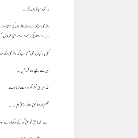
یہ بھی سوچتا ہوں کہ...
داڑھی منڈوانے والا کافروں کی مشابہت اخ
وجہ سے اللہ کی رحمت سے بھی محرومی م
کئی بار خیال بھی آتا ہے کہ داڑھی رکھ لوں
میرے لیے دعا فرمائیں...
اللہ میری نظر کو درست فرما دے...
اللہم ارنا الحق حقاً وارزقنا اتّباعہُ...
اے اللہ! حق کو حق کر کے دکھا دے اور