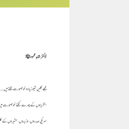
ڈاکٹر شاہد محمود ﷾
مجھے کلین شیو زیادہ خوبصورت لگتے ہیں...
انگریزوں کے چہرے کتنے خوبصورت ہیں
امریکی صدروں، وزیروں، مشیروں کے کلی