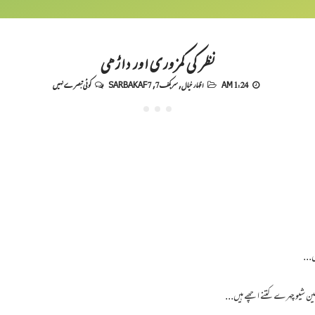
نظر کی کمزوری اور داڑھی
1:24 AM
اظہار خیال
,
سربکف7
,
SARBAKAF 7
کوئی تبصرے نہیں
...
ن شیو چہرے کتنے اچھے ہیں...