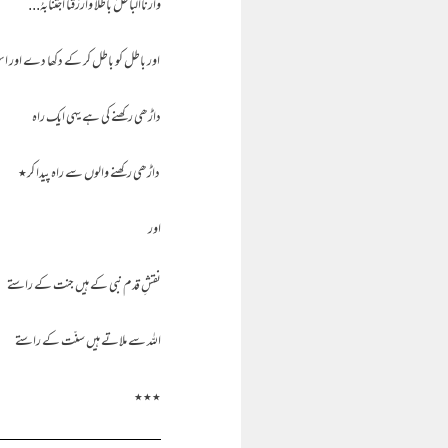
وارناالباطلَ باطلاً وارزقنا اجتنابہُ...
اور باطل کو باطل کر کے دکھا دے اور اس
داڑھی رکھنے کی ہے یہی ایک راہ
داڑھی رکھنے والوں سے راہ پیدا کر٭
اور
نقشِ قدم نبی کے ہیں جنت کے راستے
اللہ سے ملاتے ہیں سنّت کے راستے
٭٭٭