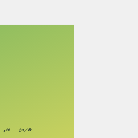
سر ورق
اداریہ