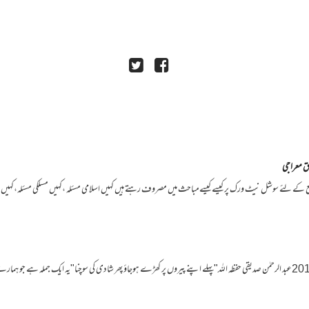
 معراجی
طبع کے لئے سوشل نیٹ ورک پر کیسے کیسےمباحث میں مصروف رہتے ہیں کہیں اسلامی مسئلہ ،کہیں مسلکی مسئلہ،کہیں
"سربکف" میگزین 1-جولائی،اگست 2015عبد الرحمٰن صدیقی حفظہ اللہ"پہلے اپنے پیروں پر کھڑے ہوجاؤ پھر شادی کی سوچنا"یہ ایک جملہ ہے ج