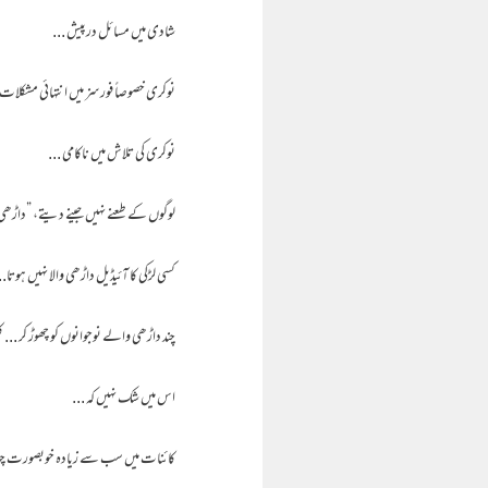
شادی میں مسائل درپیش ...
نوکری خصوصاً فورسز میں انتہائی مشکلات کا
نوکری کی تلاش میں ناکامی ...
لوگوں کے طعنے نہیں جینے دیتے، ”داڑھی رکھ
کسی لڑکی کا آئیڈیل داڑھی والا نہیں ہوتا..
چند داڑھی والے نوجوانوں کو چھوڑ کر ... کل
اس میں شک نہیں کہ ...
کائنات میں سب سے زیادہ خوبصورت چہرہ 