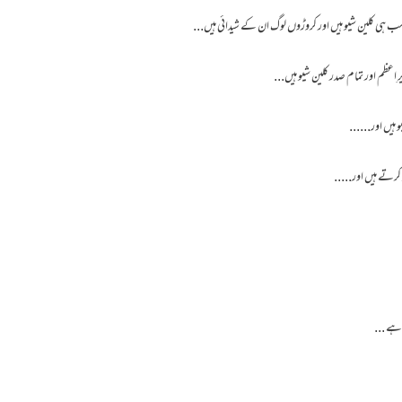
کار سب ہی کلین شیو ہیں اور کروڑوں لوگ ان کے شیدائی ہیں...
اعظم اور تمام صدر کلین شیو ہیں...
ہیں اور......
کرتے ہیں اور.....
 ہے ...