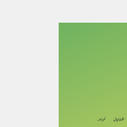
اظہارِ خیال
خبرنامہ