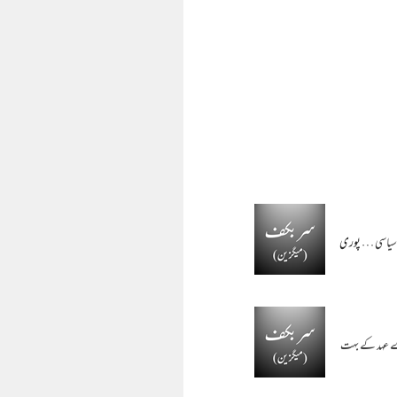
 سیاسی …
پوری
و ہمارے عہد کے بہت