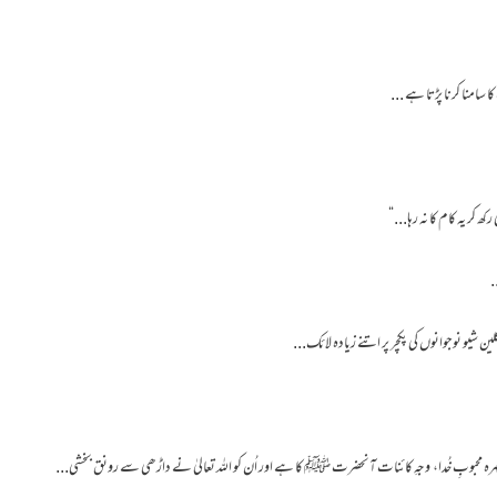
 سامنا کرنا پڑتا ہے ...
 کر یہ کام کا نہ رہا...“
.
ین شیو نوجوانوں کی پکچر پر اتنے زیادہ لائک...
محبوبِ خُدا، وجہِ کائنات آنحضرت ﷺ کا ہے اور اُن کو اللہ تعالیٰ نے داڑھی سے رونق بخشی...