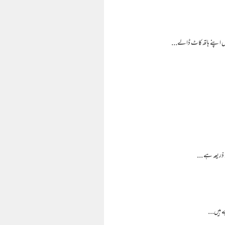
یں اپنے ہاتھ کاٹ ڈالے...
 ذریعہ ہے ...
ے ہیں...