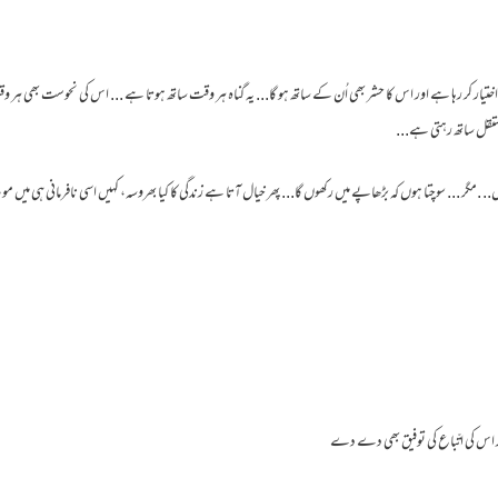
تیار کر رہا ہے اور اس کا حشر بھی اُن کے ساتھ ہو گا... یہ گناہ ہر وقت ساتھ ہوتا ہے ... اس کی نحوست بھی ہر
ستقل ساتھ رہتی ہے...
.. .مگر ... سوچتا ہوں کہ بڑھاپے میں رکھوں گا... پھر خیال آتا ہے زندگی کا کیا بھروسہ، کہیں اسی نافرمانی ہی میں م
 اس کی اتّباع کی توفیق بھی دے دے