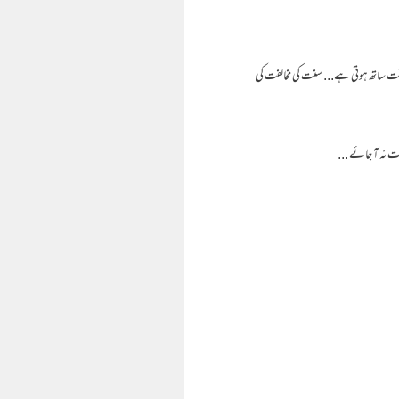
 وقت ساتھ ہوتی ہے... سنت کی مخالفت کی
وت نہ آ جائے ...