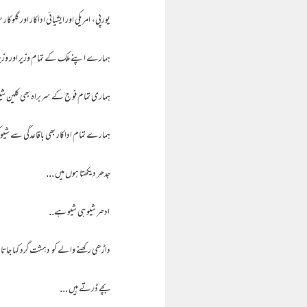
یورپی، امریکی اور ایشیائی اداکار اور گلو
ہمارے اپنے ملک کے تمام وزیر اور وزیرِ 
ہماری تمام فوج کے سربراہ بھی کلین شیو 
ہمارے تمام اداکار بھی باقاعدگی سے شیو 
جدھر دیکھتا ہوں میں ...
ادھر شیو ہی شیو ہے..
داڑھی رکھنے والے کو دہشت گرد کہا جاتا
بچے ڈرتے ہیں ...