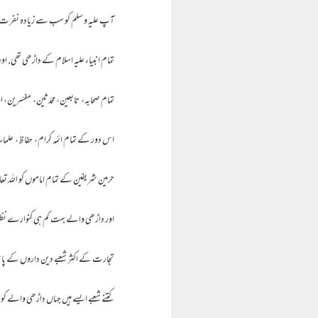
آپ علیہ و سلم کو سب سے زیادہ نفرت د
تمام انبیاء علیہ اسلام کے داڑھی تھی. ا
تمام صحابہ، تابعین، محدّثین، مفسّرین، ا
اس دور کے تمام ائمہ کرام، حفاظ، علماء 
حرمین شریفین کے تمام اماموں کو اللہ تع
اور داڑھی والے بہت کم ہی کنوارے نظر آئ
تجارت کے اکثر شعبے دین داروں کے پاس 
کتنے شعبے ایسے ہیں جہاں داڑھی والے کو قا