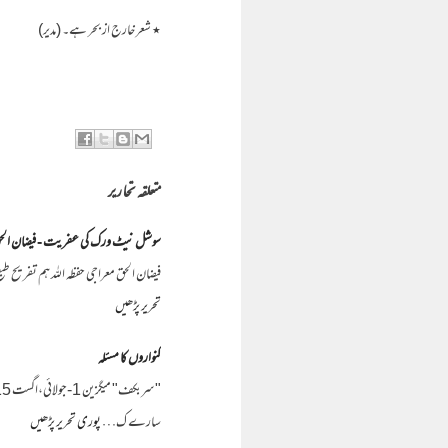
٭ شعر خارج از بحر ہے۔ (مدیر)
متعلقہ تحاریر
سوشل نیٹ ورک کی عفریت - فیضان الحق
فیضان الحق معراجی حفظہ اللہ ہم تفریح 
تحریر پڑھیں
کنواروں کا مسئلہ
سارے ک…
پوری تحریر پڑھیں