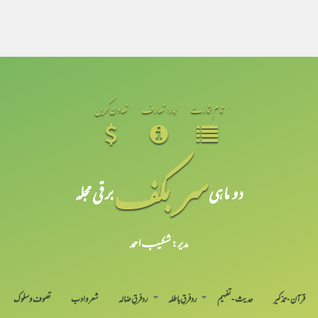
تمام شمارے
ہمارا تعارف
تعاون کریں
سر بکف
دو ماہی
برقی مجلہ
مدیر: شکیبـ احمد
قرآن-تذکیر
حدیث-تفہیم
رد فرقِ باطلہ
رد فرقِ ضالہ
شعر و ادب
تصوف و سلوک