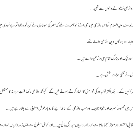
اڑھی مُنڈوانے والوں سے تھی ...
ور یوسف علیہ السلام تو اِس داڑھی میں بھی اتنے خوبصورت تھے کہ مصر کی حسیناؤں نے اُن کو دیکھا تو بےخودی م
ولیاء اور بزرگانِ دین داڑھی والے تھے ...
اور نیک اور بزرگ تمام ہی داڑھی والے ہیں ...
الیٰ نے کتنی عزّت بخشی ہے ...
یں گے... بلکہ اکثر تو زیادہ کی خواہش کا اظہار کرتے ہوئے ملیں گے.. کیونکہ داڑھی رکھنا قوتِ مردانہ کا مستقل
ہیں خصوصاً سرحد اور بلوچستان... وہ سب داڑھی کے ساتھ اپنے کاروبار خوش اسلوبی سے چلا رہے ہیں...
بلِ اعتماد اور معزّز سمجھا جاتا ہے اور ذمہ داریاں سپرد کی جاتی ہیں...اور خوش اسلوبی سے اپنی ذمہ داریاں نبھا رہ