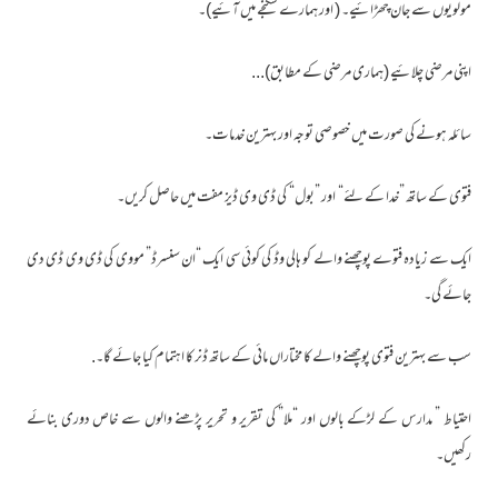
مولویوں سے جان چھڑائیے۔ ( اور ہمارے شکنجے میں آئیے)۔
اپنی مرضی چلائیے (ہماری مرضی کے مطابق)...
سائلہ ہونے کی صورت میں خصوصی توجہ اور بہترین خدمات۔
فتوی کے ساتھ ”خدا کے لئے“ اور ”بول“ کی ڈی وی ڈیز مفت میں حاصل کریں۔
ایک سے زیادہ فتوے پوچھنے والے کو ہالی وڈ کی کوئی سی ایک “ان سنسرڈ” مووی کی ڈی وی ڈی دی
جائے گی۔
سب سے بہترین فتوی پوچھنے والے کا مختاراں مائی کے ساتھ ڈنر کا اہتمام کیا جائے گا۔.
احتیاط ” مدارس کے لڑکے بالوں اور “ملا” کی تقریر و تحریر پڑھنے والوں سے خاص دوری بنائے
رکھیں۔