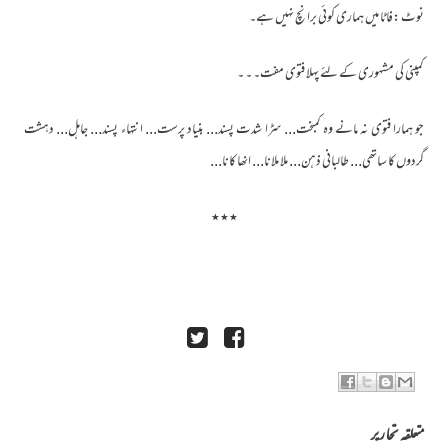
نوٹ :فاٹا میں ہماری کوئی برانچ نہیں ہے۔
کمپنی کی مشہوری کے لئے پہلا فتوی مفت۔ ۔ ۔
جو ہمارا فتوی نہ مانے وہ کمبخت... سڑا شدت پسند... بنیاد پرست... انتہاء پسند... جاہل... دہشت
گردوں کا ساتھی... طالبانی ذہن... ملا ملانا... انھا کانا...
٭٭٭
متعلقہ تحاریر