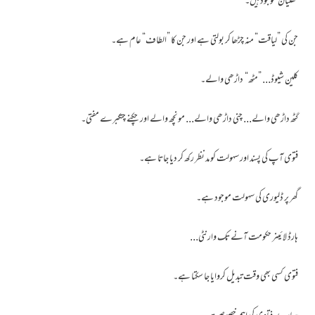
مفتیان موجود ہیں۔
جن کی ”لیاقت“ منہ چڑھا کر بولتی ہے اور جن کا ”الطاف“ عام ہے۔
کلین شیوڈ... ”مٹھ“ داڑھی والے۔
گٹھ داڑھی والے... چنی داڑھی والے... مونچھ والے اور چکنے چتکبرے مفتی۔
فتوی آپ کی پسند اور سہولت کو مد نظر رکھ کر دیا جاتا ہے۔
گھر پر ڈلیوری کی سہولت موجود ہے۔
ہارڈ لائینر حکومت آنے تک وارنٹی...
فتوی کسی بھی وقت تبدیل کروایا جا سکتا ہے۔