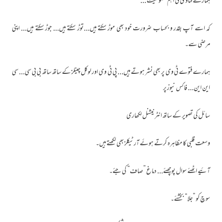
ہمارے فتاوی کی اہم خصوصیت ...
کہ اسے آپ بقدر و بحساب ضرورت خود بھی موڑ سکتے ہیں...توڑ سکتے ہیں... جوڑ سکتے ہیں... اپنی
مرضی سے۔
ہمارے فتوے ٹی وی پر بھی نشر ہوتے ہیں... پی ٹی وی اور لوکل چینلز کے ساتھ ساتھ بی بی سی... سی
این این... فاکس نیوز پر
سائل کی تصویر کے ساتھ انٹرنیشنل لکھاری
وسعت قلبی کا مظاہرہ کرتے ہوئے آرٹیکلز بھی لکھتے ہیں۔
آئیے اٹھئے سوال پوچھئے... دماغ ”صاف“ کی جئے۔
سوچ کو ”جلا“ بخشئے۔