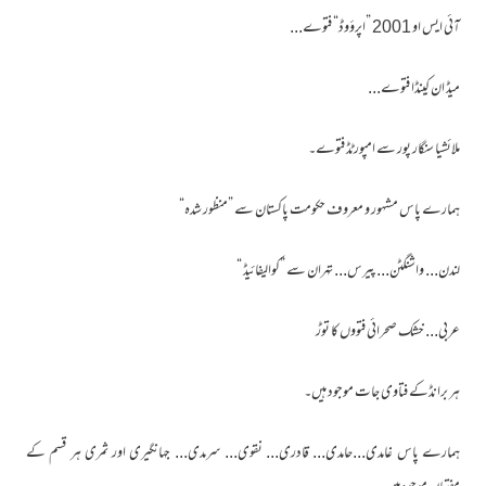
آئی ایس او 2001 ”اپرؤوڈ“ فتوے...
میڈ ان کینڈا فتوے...
ملائشیا سنگار پور سے امپورٹڈ فتوے۔
ہمارے پاس مشہور و معروف حکومت پاکستان سے ”منظور شدہ“
لندن... واشنگٹن... پیرس... تہران سے ”کوالیفائیڈ “
عربی... خشک صحرائی فتووں کا توڑ
ہر برانڈکے فتاوی جات موجود ہیں۔
ہمارے پاس غامدی...حامدی... قادری... نقوی... سرمدی... جہانگیری اور ثمری ہر قسم کے