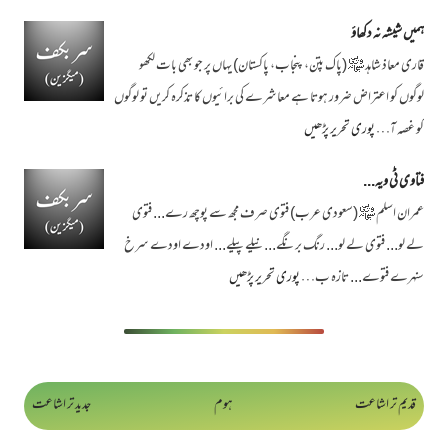
ہمیں شیشہ نہ دکھاؤ
قاری معاذ شاہد ﷾ (پاک پتن، پنجاب، پاکستان) یہاں پر جو بھی بات لکھو
لوگوں کو اعتراض ضرور ہوتا ہے معاشرے کی برائیوں کا تذکرہ کریں تو لوگوں
کو غصہ آ…
پوری تحریر پڑھیں
فتاوی ٹی ویہ...
عمران اسلم ﷾ (سعودی عرب) فتوی صرف مجھ سے پوچھ رے... فتوی
لے لو... فتوی لے لو... رنگ برنگے... نیلے پیلے... اودے اودے سرخ
سنہرے فتوے... تازہ ب…
پوری تحریر پڑھیں
قدیم تر اشاعت
ہوم
جدید تر اشاعت