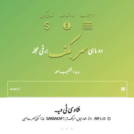
تمام شمارے
ہمارا تعارف
تعاون کریں
سر بکف
دو ماہی
برقی مجلہ
مدیر: شکیبـ احمد
زمرہ جات
فتاوی ٹی ویہ...
1:15 AM
اظہار خیال
,
سربکف7
,
SARBAKAF 7
کوئی تبصرے نہیں