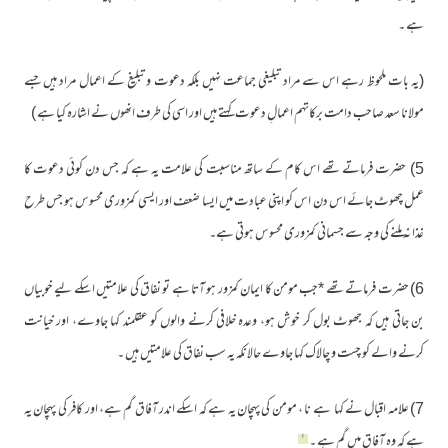
ہے ۔
(یہ بات ملحوظ رہے اس سے مراد تبلیغی جماعت نہیں بلکہ دعوت و تبلیغ کے اعمال مراد ہیں جسے
مولانا سعد صاحب دامت برکاتہم اعمالِ دعوت کہتے ہیں اور اسی کی طرف انھوں نے اشارہ کیا ہے )
5) حضرت فرماتے تھے اس کام کے ساتھ مناسبت کی علامت یہ ہے کہ جس دن کوئی دعوت کا
عمل چھوٹ جائے اس دن اس کو اپنی عبادت میں ایسا ضعف اور ایسی کمزوری محسوس ہو جس طرح
غذا نہ ملنے کی وجہ سے جسمانی کمزوری محسوس ہوتی ہے۔
6) حضرت فرماتے تھے *جب مومن کا ایمان کمزور ہو آتا ہے تو نفاق کی علامتیں اسکے لیے خوبیاں
بن جاتی ہیں کہ جھوٹ بول کر خوش ہو، وعدہ خلافی کرنے والوں کو عقلمند کہا جاوے، اور خیانت
کرنے والے کو چست و چالاک کہا جاوے حالانکہ یہ سب نفاق کی علامتیں ہیں ۔
7) علامہ اقبال نے کہا ہے نا ، مومن کی پہچان یہ ہے کہ اسکے اندر آفاق گم ہے، اور کافر کی پہچان یہ
۱
ہے کہ وہ آفاق میں گم ہے ۔