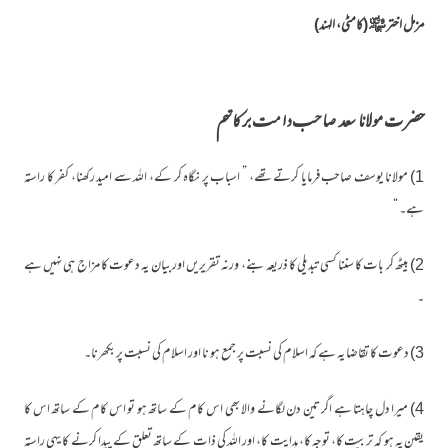
مزمل اختر ﷾ (کامٹی، الہند)
حضرت مولانا سعد صاحب دامت برکاتہم
1) مولانا یوسف صاحب فرمایا کرتے تھے، ” اسباب پر نگاہ کر کے، اللہ سے امید رکھنا، کفر کا راستہ
ہے۔ “
2) بیٹھ کر بات کا سننا کسی تبدیلی کا ذریعہ بنے، ورنہ تقریریں اور بیان یہ دعوت کا مزاج ہی نہیں ہے
۔
3) دعوت کا تقاضا یہ ہے کہ اسلام کی نسبت پر جمع ہو نا اور اسلام کی نسبت پر بکھرنا۔
4) میرا دل چاہتا ہے اگر تین دن لگانے والا بھی اس کام کے ساتھ ہو تو اس کام کے ساتھ اس کا
یقین یہ ہو کہ تربیت کا، توجہ کا، ہدایت کا، اور اللہ کی ذات کے ساتھ تعلق کے پیدا کرنے کا یہی راستہ