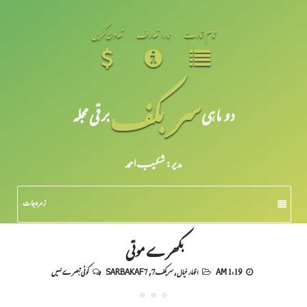
تمام شمارے
ہمارا تعارف
تعاون کریں
سر بکف
دو ماہی
برقی مجلہ
مدیر: شکیبـ احمد
زمرہ جات
بکھرے موتی
1:19 AM
اظہار خیال
,
سربکف7
,
SARBAKAF 7
کوئی تبصرے نہیں