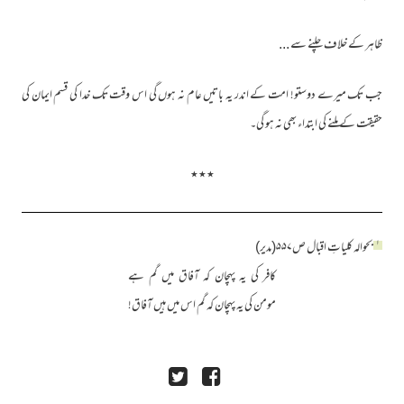
ظاہر کے خلاف چلنے سے ...
جب تک میرے دوستو! امت کے اندر یہ باتیں عام نہ ہوں گی اس وقت تک خدا کی قسم ایمان کی
حقیقت کے ملنے کی ابتداء بھی نہ ہو گی۔
٭٭٭
۱
بحوالہ کلیاتِ اقبال ص۵۵۷(مدیر)
کافر کی یہ پہچان کہ آفاق میں گم ہے
مومن کی یہ پہچان کہ گم اس میں ہیں آفاق!