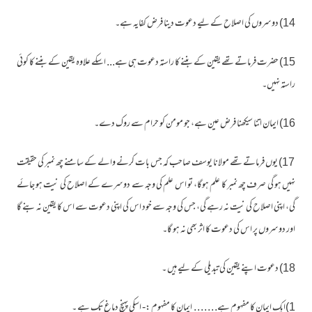
14) دوسروں کی اصلاح کے لیے دعوت دینا فرض کفایہ ہے۔
15) حضرت فرماتے تھے یقین کے بننے کا راستہ دعوت ہی ہے... اسکے علاوہ یقین کے بننے کا کوئی
راستہ نہیں۔
16) ایمان اتنا سیکھنا فرض عین ہے، جو مومن کو حرام سے روک دے۔
17) یوں فرماتے تھے مولانا یوسف صاحب کہ جس بات کرنے والے کے سامنے چھ نمبر کی حقیقت
نہیں ہو گی صرف چھ نمبر کا علم ہوگا، تو اس علم کی وجہ سے دوسرے کے اصلاح کی نیت ہو جائے
گی، اپنی اصلاح کی نیت نہ رہے گی، جس کی وجہ سے خود اس کی اپنی دعوت سے اس کا یقین نہ بنے گا
اور دوسروں پر اس کی دعوت کا اثر بھی نہ ہو گا۔
18) دعوت اپنے یقین کی تبدیلی کے لیے ہیں ۔
1)ایک ایمان کا مفہوم ہے. . . . . . . ایمان کا مفہوم :- اسکی پہنچ دماغ تک ہے ۔