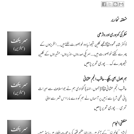
متعلقہ تحاریر
نظر کی کمزوری اور داڑھی
ڈاکٹر شاہد محمود ﷾ مجھے کلین شیو زیادہ خوبصورت لگتے ہیں... انگریزوں کے
چہرے کتنے خوبصورت ہیں... امریکی صدروں، وزیروں، مشیروں کے کلین
شیو چہرے ک…
پوری تحریر پڑھیں
ہم بھول بھی چکے - عاقب انجم عثمانی
عاقب انجم عثمانی﷾(جموں، الہند) گنوادی ہم نے جو اسلاف سے میراث
پائی تھی ثریا سے زمیں پر آسماں نے ہم کو دے مارا اس شعر سے اپنی
تحری…
پوری تحریر پڑھیں
منطقی انجام
گزشتہ ’’کالم نما‘‘ کے آخر میں بتایا تھا حکیم فقیر کی دعوتِ افطار میں ماسٹر مبین