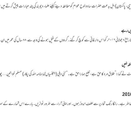
 پاکستان) اہل بدعت حضرات سادہ لوح عوام کو مغالطہ دینے کیلئے علماء دیوبند کی چند عبارات پیش کرتے ہیں 
ہیں رہے
ل کی عمر میں ان…
لہ نہیں
ونٹ نے کہا:”طلاق مرد کا حق ہے، خلع ہمارا حق ہے۔“ نئی دہلی (ایجنسیاں/ماہنامہ اللہ کی پکار) مسلم خواتین…
پو