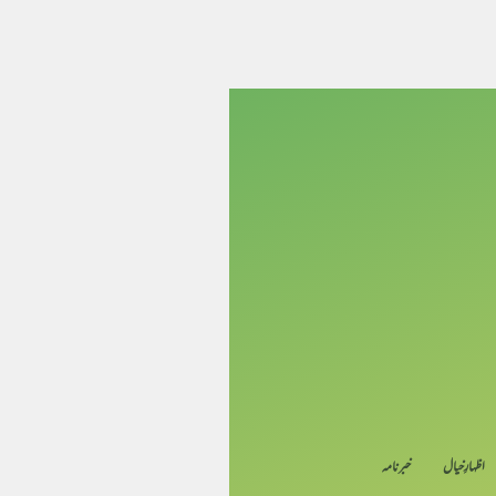
اظہارِ خیال
خبرنامہ