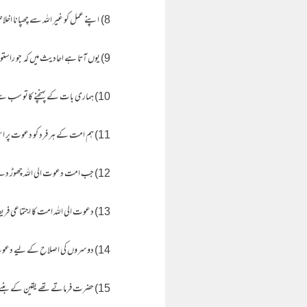
8) اپنے عمل کو غیر اللہ سے چھپانا اخلاص ہے ۔
9) یوں آتا ہے احادیث میں کہ جو راستوں کو تنگ کرے گا اسکو اسکے دین کی محنت کا اجر نہیں ملے گا۔
10) ہماری بات کے پہنچنے کاتو سب سے آسان راستہ دوسروں کو راحت پہچانا ہے ۔
11) ہم امت کے ہر فرد کو دعوت پر اس لئے لانا چاہتے ہیں تاکہ یہ اپنی دین کی دعوت سے اپنے دین پر قائم رہے ، کیونکہ دین پر استقامت، دین کی دعوت سے باقی رہتی ہے۔
12) جب امت دعوت الی اللہ چھوڑ دے گی تو........ سب سے پہلی جو مسلمانوں میں کمزوری پیدا ہو گی وہ یہ کہ اپنے دین کو ہلکا سمجھے گی اور اپنے دین کو دنیا کے بدلے میں بیچ دے گی۔
13) دعوت الی اللہ امت کا اجتماعی فریضہ ہے۔
14) دوسروں کی اصلاح کے لیے دعوت دینا فرض کفایہ ہے۔
15) حضرت فرماتے تھے یقین کے بننے کا راستہ دعوت ہی ہے... اسکے علاوہ یقین کے بننے کا کوئی راستہ نہیں۔