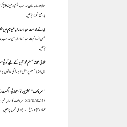
مولانا ساجد خان صاحب نقشبندی﷾(کراچی،
پوری تحریر پڑھیں
بابائے خدمت عبد الستار ایدھی ہم میں ن
محسن انسانیت عبد الستار ایدھی صاحب بتاریخ ۸ جولائی ۲۰۱۶ء کو اس دارِ فانی سے کوچ کر گئے۔ گردوں کے فیل ہونے کی وجہ سے ۸۸ سا
پڑھیں
طلاقِ ثلاثہ مسلم خواتین کے لیے کوئی مسئ
آل انڈیا مسلم پرسنل لا بورڈ کی خاتون ی
"سربکف" میگزین 7- جولائی، اگست2016
شمارہ ۴)تاریخ ا…
پوری تحریر پڑھیں