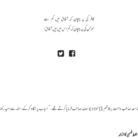
کافر کی یہ پہچان کہ آفاق میں گم ہے
مومن کی یہ پہچان کہ گم اس میں ہیں آفاق!
یا کرتے تھے، ” اسباب پر نگاہ کر کے، اللہ سے امید رکھنا، کف…
غلط فہمی کا ازالہ