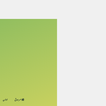
سر ورق
اداریہ