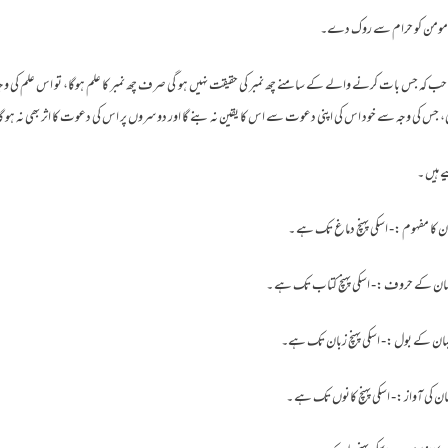
صاحب کہ جس بات کرنے والے کے سامنے چھ نمبر کی حقیقت نہیں ہو گی صرف چھ نمبر کا علم ہوگا، تو اس علم 
 جس کی وجہ سے خود اس کی اپنی دعوت سے اس کا یقین نہ بنے گا اور دوسروں پر اس کی دعوت کا اثر بھی نہ ہو گ