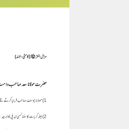
مزمل اختر ﷾ (کامٹی، الہند)
حضرت مولانا سعد صاحب دامت 
1) مولانا یوسف صاحب فرمایا کرتے تھے، ” اسباب پر نگاہ کر کے، اللہ سے امید رکھنا، کفر کا راستہ ہے۔ “
2) بیٹھ کر بات کا سننا کسی تبدیلی کا ذریعہ بنے، ورنہ تقریریں اور بیان یہ دعوت کا مزاج ہی نہیں ہے ۔