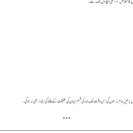
ں عام نہ ہوں گی اس وقت تک خدا کی قسم ایمان کی حقیقت کے ملنے کی ابتداء بھی نہ ہو گی۔
٭٭٭