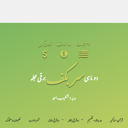
تمام شمارے
ہمارا تعارف
تعاون کریں
سر بکف
دو ماہی
برقی مجلہ
مدیر: شکیبـ احمد
قرآن-تذکیر
حدیث-تفہیم
رد فرقِ باطلہ
رد فرقِ ضالہ
شعر و ادب
تصوف و سلوک