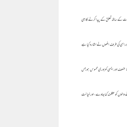
 ذات کے ساتھ تعلق کے پیدا کرنے کا یہی
اور اسی کی طرف انھوں نے اشارہ کیا ہے
 ضعف اور ایسی کمزوری محسوس ہو جس
 والوں کو عقلمند کہا جاوے، اور خیانت