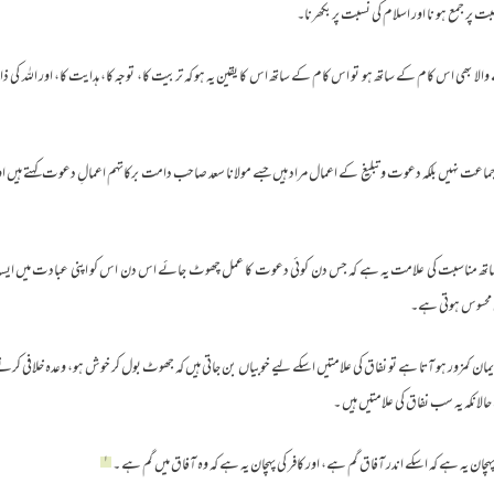
 والا بھی اس کام کے ساتھ ہو تو اس کام کے ساتھ اس کا یقین یہ ہو کہ تربیت کا، توجہ کا، ہدایت کا، اور اللہ کی
ماعت نہیں بلکہ دعوت و تبلیغ کے اعمال مراد ہیں جسے مولانا سعد صاحب دامت برکاتہم اعمالِ دعوت کہتے ہیں 
تھ مناسبت کی علامت یہ ہے کہ جس دن کوئی دعوت کا عمل چھوٹ جائے اس دن اس کو اپنی عبادت میں ایسا
ری محسوس ہوتی ہے۔
ن کمزور ہو آتا ہے تو نفاق کی علامتیں اسکے لیے خوبیاں بن جاتی ہیں کہ جھوٹ بول کر خوش ہو، وعدہ خلافی کرنے
انکہ یہ سب نفاق کی علامتیں ہیں ۔
۱