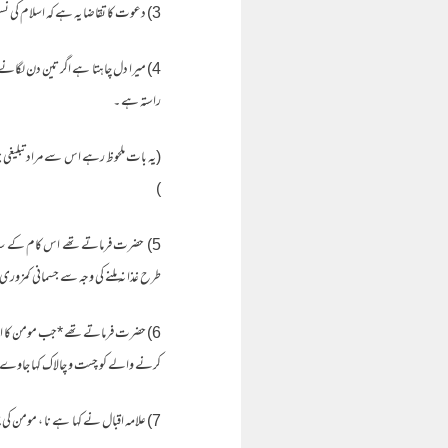
3) دعوت کا تقاضا یہ ہے کہ اسلام کی نسبت پر جمع ہو نا اور اسلام کی نسبت پر بکھرنا۔
4) میرا دل چاہتا ہے اگر تین دن لگانے
راستہ ہے ۔
(یہ بات ملحوظ رہے اس سے مراد تبلیغی ج
)
5) حضرت فرماتے تھے اس کام کے سا
طرح غذا نہ ملنے کی وجہ سے جسمانی کمزو
6) حضرت فرماتے تھے *جب مومن کا ایما
کرنے والے کو چست و چالاک کہا جاوے حال
7) علامہ اقبال نے کہا ہے نا ، مومن کی پہچان یہ ہے کہ اسکے اندر آفاق گم ہے، اور کافر کی پہچان یہ ہے کہ وہ آفاق میں گم ہے ۔