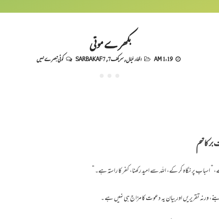
بکھرے موتی
1:19 AM
اظہار خیال
,
سربکف7
,
SARBAKAF 7
کوئی تبصرے نہیں
برکاتہم