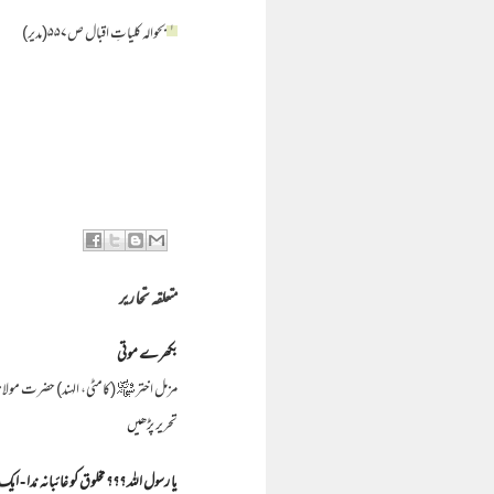
۱
بحوالہ کلیاتِ اقبال ص۵۵۷(مدیر)
متعلقہ تحاریر
بکھرے موتی
مزمل اختر ﷾ (کامٹی، الہند) حضرت مولانا سعد صاحب دامت برکاتہم 1) مولانا یوسف صاحب فرما
تحریر پڑھیں
یا رسول اللہ ؟؟؟ مخلوق کو غائبانہ ندا - ایک 