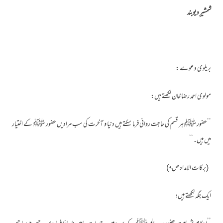
شمشیرِ دیوبند
بریلوی دعوے :
مولوی احمد رضا خان لکھتے ہیں:
’’حضور ﷺ ہر قسم کی حاجت روائی فرما سکتے ہیں دنیا و آخرت کی سب مرادیں حضور ﷺ کے اختیار
میں ہیں۔‘‘
(برکات الامداد ص۸)
ایک جگہ لکھتے ہیں؛