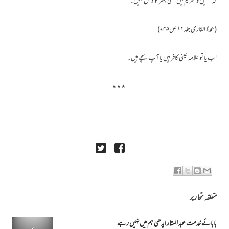
کہ تحلیل و تحریم میں کسی بشر کو دخل نہیں۔
(عمدۃ القاری جلد ۱۲ ص۷۴۵)
اب یا تو علامہ عینی کافر ہیں یا آپ سچے ہیں۔
٭٭٭
متعلقہ تحاریر
بابائے خدمت عبد الستار ایدھی ہم میں نہیں رہے