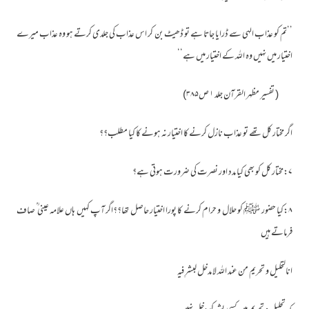
’’تم کو عذاب الہی سے ڈرایا جاتا ہے تو ڈھیٹ بن کر اس عذاب کی جلدی کرتے ہو وہ عذاب میرے
اختیار میں نہیں وہ اللہ کے اختیار میں ہے‘‘
( تفسیر مظہر القرآن جلد ۱ ص۳۸۵)
اگر مختار کل تھے تو عذاب نازل کرنے کا اختیار نہ ہونے کا کیا مطلب؟؟
۷:مختار کل کو بھی کیا مدد اور نصرت کی ضرورت ہوتی ہے؟
۸:کیا حضور ﷺ کو حلال و حرام کرنے کا پورا اختیار حاصل تھا؟؟اگر آپ کہیں ہاں علامہ عینی ؒ صاف
فرماتے ہیں
انالتحلیل و تحریم من عند اللہ لا مدخل لبشرِ فیہ