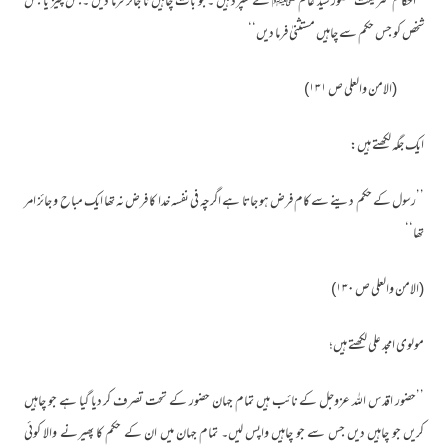
’’احکام شریعت حضور سید عالم ﷺ کے سپرد ہیں ۔جو بات چاہیں نا جائز فرما دیں ۔جس چیز یا جس
شخص کو جس حکم سے چاہیں مستثنیٰ فرما دیں‘‘
(الامن والعلی ص ۱۳۱)
ایک جگہ لکھتے ہیں:
’’رسول کے حکم دینے سے کام فرض ہو جاتا ہے اگرچہ فی نفسہ خدا کا فرض نہ تھا ایک مباح و جائز امر
تھا‘‘
(الامن والعلی ص ۱۳۰)
مولوی امجد علی لکھتے ہیں؛
’’حضور اقدس اللہ عزوجل کے نائب ہیں تمام جہان حضور کے تحت تصرف کر دیا گیا ہے جو چاہیں
کریں جو چاہیں دیں جس سے جو چاہیں واپس لیں۔ تمام جہان میں ان کے حکم کا پھیرنے والا کوئی