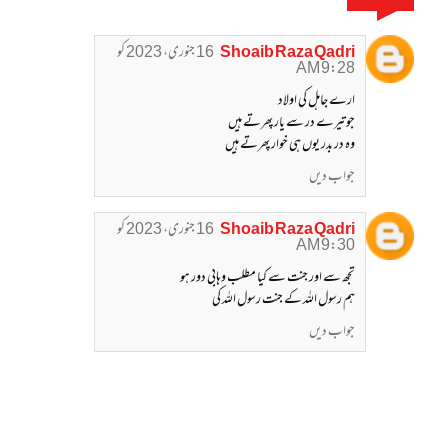
Shoaib Raza Qadri
16 جنوری، 2023 کو
9:28 AM
ارے جاہل کی اولاد
جو تیرے در سے یار پھرتے ہیں
وہ در بدر یوں ہی خوار پھرتے ہیں
جواب دیں
Shoaib Raza Qadri
16 جنوری، 2023 کو
9:30 AM
تجھ سے اور جنت سے کیا مطلب وہابی دور ہو
ہم رسول اللہ کے جنت رسول اللہ کی
جواب دیں