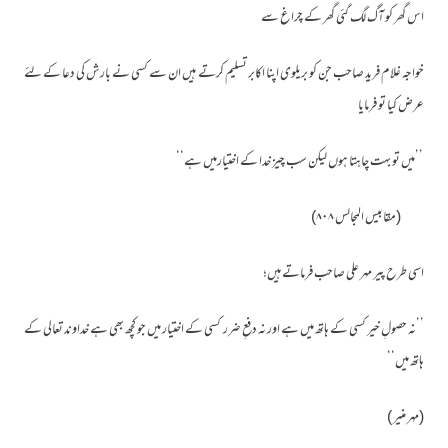
اس گھر کو آگ لگ گئی گھر کے چراغ سے
خواجہ غلام فرید صاحب جن کو بریلوی اپنا اکابر تسلیم کرتے ہیں ان سے کسی نے بارش کی دعا کے لئے
عرض کیا تو فرمایا
’’میں تو بہت چاہتا ہوں لیکن سب چیز خدا کے اختیارمیں ہے‘‘
(مقابیس المجالس ۸۰۸)
اسی طرح پیر مہر علی صاحب فرماتے ہیں؛
’’نہ حصولِ خیر کسی کے ہاتھ میں ہے اور نہ دفعِ ضرر کسی کے اختیار میں جو کچھ بھی ہے خداوند تعالی کے
ہاتھ میں‘‘
(مہر منیر )