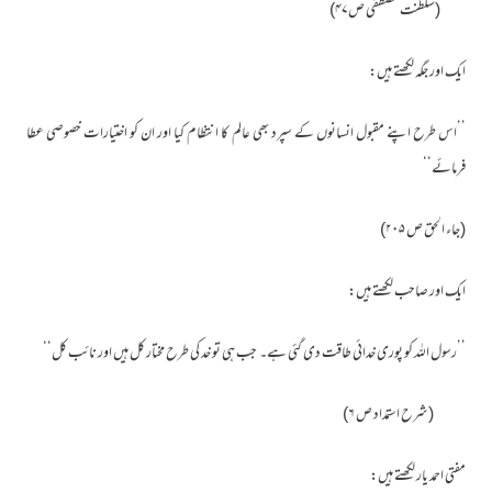
(سلطنت مصطفی ص۴۷)
ایک اور جگہ لکھتے ہیں:
’’اس طرح اپنے مقبول انسانوں کے سپرد بھی عالم کا انتظام کیا اور ان کو اختیارات خصوصی عطا
فرمائے‘‘
(جاء الحق ص ۲۰۵)
ایک اور صاحب لکھتے ہیں:
’’رسول اللہ کو پوری خدائی طاقت دی گئی ہے۔ جب ہی تو خد کی طرح مختار کل ہیں اور نائب کل‘‘
(شرح استمداد ص ۶)
مفتی احمد یار لکھتے ہیں: