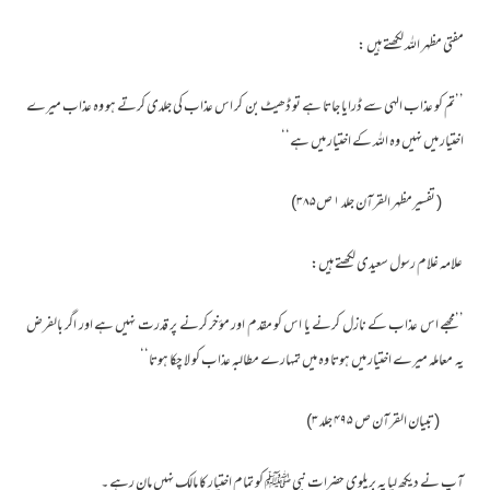
مفتی مظہر اللہ لکھتے ہیں :
’’تم کو عذاب الہی سے ڈرایا جاتا ہے تو ڈھیٹ بن کر اس عذاب کی جلدی کرتے ہو وہ عذاب میرے
اختیار میں نہیں وہ اللہ کے اختیار میں ہے‘‘
( تفسیرمظہر القرآن جلد ۱ ص۳۸۵)
علامہ غلام رسول سعیدی لکھتے ہیں:
’’مجھے اس عذاب کے نازل کرنے یا اس کو مقدم اور مؤخر کرنے پر قدرت نہیں ہے اور اگر بالفرض
یہ معاملہ میرے اختیار میں ہوتا وہ میں تمہارے مطالبہ عذاب کو لا چکا ہوتا‘‘
(تبیان القرآن ص ۴۹۵ جلد ۳)
آپ نے دیکھ لیا یہ بریلوی حضرات نبی ﷺ کو تمام اختیار کا مالک نہیں مان رہے ۔