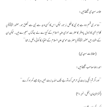
علامہ سعیدی لکھتے ہیں:
’’دوسری قسم وہ ہے جو نبی کا فعل نہ ہو۔ لیکن اس کا کسی وجہ سے نبی سے تعلق ہو۔ حضور ﷺ پر
کلام الہی کا نزول یا پتھر کا حضرت موسی علیہ السلام کے کپڑے لے بھاگنا یہ معجزے ہیں۔ لیکن ان
کے اظہار میں حضور ﷺ یا حضرت موسی علیہ السلام کے اختیارکا کوئی دخل نہ تھا‘‘
(مقالات سعیدی)
احمد رضا صاحب لکھتے ہیں:
’’اور اگر تم انکی ہدایت کی حرص کروتو بے شک اللہ ہدایت نہیں دیتا جسے گمراہ کرے‘‘
(کنزالایمان النحل، نمبر ۳۷)