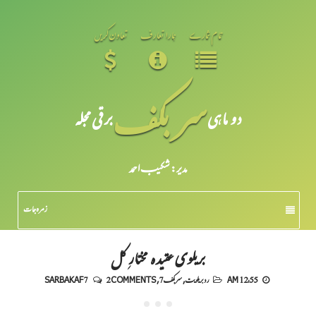
تمام شمارے
ہمارا تعارف
تعاون کریں
سر بکف
دو ماہی
برقی مجلہ
مدیر: شکیبـ احمد
زمرہ جات
بریلوی عقیدہ مختارِ کل
12:55 AM
رد بریلویت
,
سربکف7
,
2 COMMENTS
SARBAKAF 7