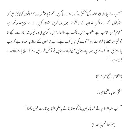
’’آپ نے چاہا کہ ابو طالب کی بخشش کے واسطے دعا کریں حکم آیا پیغمبر اور مسلمانوں کو لائق نہیں کہ
مشرکوں کے لئے اگرچہ وہ ان کے رشتے دار ہوں دعا کریں استغفار کریں۔ اے عزیز وہ حاکم ہے
محکوم نہیں، غالب ہے مغلوب نہیں۔ مالک ہے تابعدار نہیں۔ اگر تیری دعا قبول نہ فرماوے۔ تجھے نا
خوشی اور غصے یا شکایت اور شکوے کی مجال کب ہے۔ جب خاصوں کے ساتھ یہ معاملہ ہے کہ جب
چاہتے ہیں عطا کرتے ہیں جب چاہتے ہیں منع فرما دیتے ہیں تو تو کس شمار میں ہے کہ اپنی بات کا اصرار
کرتا ہے۔ ‘‘
(الکلام الاضح ص۳۰۸)
مفتی احمد یار لکھتے ہیں :
’’آپ علیہ السلام نے فرمایا کہ میں پہاڑ کو سونا بنانے یا خلق اشیاء پر قدرت نہیں رکھتا‘‘
(مواعظ نعیمیہ حصہ ۲)