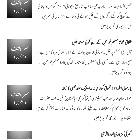
محسن انسانیت عبد الستار ایدھی صاحب بتاریخ ۸ جولائی ۲۰۱۶ء کو اس دارِ فانی
سے کوچ کر گئے۔ گردوں کے فیل ہونے کی وجہ سے ۸۸ سال کی عمر میں
ان…
پوری تحریر پڑھیں
طلاقِ ثلاثہ مسلم خواتین کے لیے کوئی مسئلہ نہیں
آل انڈیا مسلم پرسنل لا بورڈ کی خاتون یونٹ نے کہا:”طلاق مرد کا حق ہے،
خلع ہمارا حق ہے۔“ نئی دہلی (ایجنسیاں/ماہنامہ اللہ کی پکار) مسلم خواتین…
پوری تحریر پڑھیں
یا رسول اللہ ؟؟؟ مخلوق کو غائبانہ ندا - ایک غلط فہمی کا ازالہ
مولانا ساجد خان صاحب نقشبندی﷾(کراچی، پاکستان) اہل بدعت حضرات
سادہ لوح عوام کو مغالطہ دینے کیلئے علماء دیوبند کی چند عبارات پیش کرتے ہیں
مثلاً حاج…
پوری تحریر پڑھیں
نظر کی کمزوری اور داڑھی