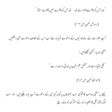
’’خدا جس کو پکڑے چھڑائے محمد، محمد جس کو پکڑے نہیں چھوٹ سکتا‘‘
(رسائل نعیمیہ ص ۱۶۴)
آپ حضرات نے رضا خانیوں کے دعوے تو پڑھ لئے اب اس کے خلاف دعوے بھی دیکھیں۔
مفتی احمد یار نعیمی لکھتے ہیں :
’’کلی اختیارات اور مکمل علم غیب پر خدائی دارومدار ہے‘‘
(مواعظ نعیمیہ ص ۲۷۳)
لیجئے یہ مفتی صاحب کا فتوی سب مولویوں پر لگ گیا جن کے دعوے آپ پڑھ چکے ہیں۔ اور سب
لوگ مختار کل کا عقیدہ رکھ کے مشرک ہوئے۔؏