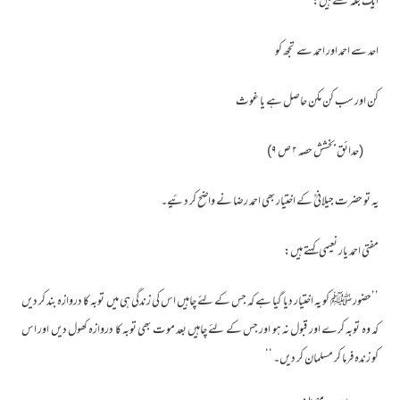
ایک جگہ لکھتے ہیں:
احد سے احمد اور احمد سے تجھ کو
کن اور سب کن مکن حاصل ہے یا غوث
(حدائق بخشش حصہ ۲ ص ۹)
یہ تو حضرت جیلانیؒ کے اختیار بھی احمد رضا نے واضح کر دئیے۔
مفتی احمد یار نعیمی کہتے ہیں:
’’حضور ﷺ کو یہ اختیار دیا گیا ہے کہ جس کے لئے چاہیں اس کی زندگی ہی میں توبہ کا دروازہ بند کر دیں
کہ وہ توبہ کرے اور قبول نہ ہو اور جس کے لئے چاہیں بعد موت بھی توبہ کا دروازہ کھول دیں اور اس
کو زندہ فرما کر مسلمان کر دیں۔ ‘‘