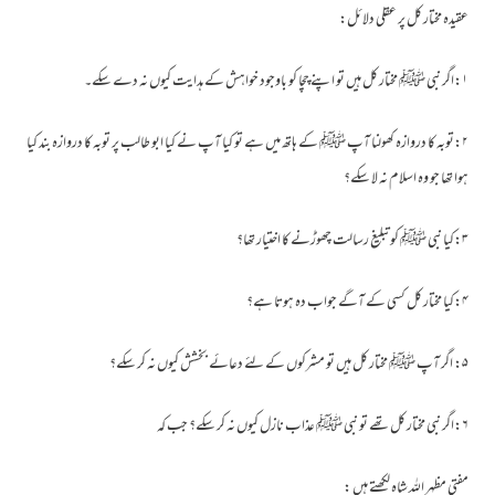
عقیدہ مختار کل پر عقلی دلائل:
۱:اگر نبی ﷺ مختار کل ہیں تو اپنے چچا کو باوجود خواہش کے ہدایت کیوں نہ دے سکے۔
۲:توبہ کا دروازہ کھولنا آپ ﷺ کے ہاتھ میں ہے تو کیا آپ نے کیا ابو طالب پر توبہ کا دروازہ بند کیا
ہوا تھا جو وہ اسلام نہ لا سکے؟
۳:کیا نبی ﷺ کو تبلیغ رسالت چھوڑنے کا اختیار تھا؟
۴:کیا مختار کل کسی کے آگے جواب دہ ہوتا ہے؟
۵: اگر آپ ﷺ مختار کل ہیں تو مشرکوں کے لئے دعائے بخشش کیوں نہ کر سکے؟
۶:اگر نبی مختار کل تھے تو نبی ﷺ عذاب نازل کیوں نہ کر سکے؟ جب کہ
مفتی مظہر اللہ شاہ لکھتے ہیں :