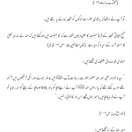
(آفتاب ہدایت۱۶۹)
تو آپ نے دیکھا کہ بریلوی حضرات لوگوں کو شیعہ بنانے پر تلے ہیں۔
شیخ جیلانی ؒشیعہ کے فرقہ مفوضہ کا عقیدہ یوں لکھا ہے کہ جو مفوضہ ہیں وہ کہتے ہیں کہ اللہ نے تدبیر خلق
کا مسئلہ آئمہ کے سپرد کر دیا ہے (غنیہ الطالبین جلد۱ ص۱۸۲ قدیم)
مولوی محمد صادق نقشبندی لکھتے ہیں:
’’سیدنا حمزہ رضی اللہ عنہ حضور حضرت رسالت مآب ﷺ میں حاضر ہوئے اور انکی آنکھوں میں آنسو
تھے اور یہ کہتے تھے کہ یا رسول اللہ ﷺ آپ نے اپنے چچا کو باہر پھینکا اور چچا کے بیٹے کو اندر بلایا تو
آپ نے فرمایا چچا میں مامور ہوں مجھے اس امر کا اختیار نہیں۔“
(تاریخ مدینہ ص۱۱۴)
احمد رضا کے ابا لکھتے ہیں: