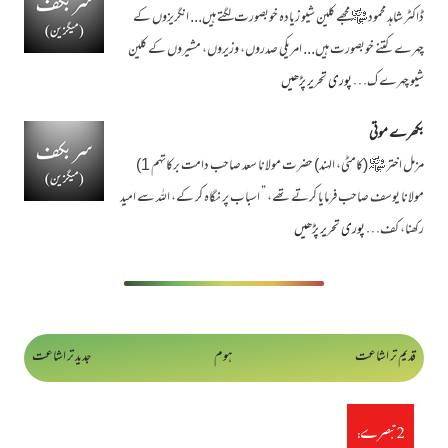
ڈاکٹر شاہد محمود ﷾ مجھے کلین شیو زیادہ خوبصورت لگتے ہیں... انگریزوں کے
چہرے کتنے خوبصورت ہیں... امریکی صدروں، وزیروں، مشیروں کے کلین
شیو چہرے ک…
پوری تحریر پڑھیں
بکھرے موتی
مزمل اختر ﷾ (کامٹی، الہند) حضرت مولانا سعد صاحب دامت برکاتہم 1)
مولانا یوسف صاحب فرمایا کرتے تھے، ” اسباب پر نگاہ کر کے، اللہ سے امید
رکھنا، کف…
پوری تحریر پڑھیں
قدیم تر اشاعت
ہوم
جدید تر اشاعت
2 تبصرے: