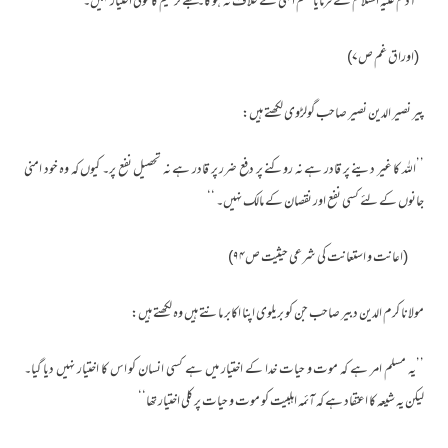
’’آدم علیہ السلام نے فرمایا حکم الہی کے خلاف نہ ہو گا۔ مجھے ترمیم کا کوئی اختیار نہیں۔ ‘‘
(اوراق غم ص۷)
پیر نصیر الدین نصیر صاحب گولڑوی لکھتے ہیں:
’’اللہ کا غیر دینے پر قادر ہے نہ روکنے پر دفع ضرر پر قادر ہے نہ تحصیل نفع پر۔ کیوں کہ وہ خود امنی
جانوں کے لئے کسی نفع اور نقصان کے مالک نہیں۔ ‘‘
(اعانت و استعانت کی شرعی حیثیت ص۹۴)
مولانا کرم الدین دبیر صاحب جن کو بریلوی اپنا اکابر مانتے ہیں وہ لکھتے ہیں:
’’یہ مسلم امر ہے کہ موت و حیات خدا کے اختیار میں ہے کسی انسان کو اس کا اختیار نہیں دیا گیا۔
لیکن یہ شیعہ کا اعتقاد ہے کہ آئمہ اہلبیت کو موت و حیات پر کلی اختیار تھا‘‘