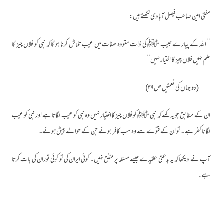
مفتی امین صاحب فیصل آبادی لکھتے ہیں:
’’اللہ کے پیارے حبیب ﷺ کی ذات ستودہ صفات میں عیب تلاش کرنا ہو گا کہ نبی کو فلاں چیز کا
علم نہیں فلاں چیز کا اختیار نہیں‘‘
(دو جہاں کی نعمتیں ص۳۹)
ان کے مطابق جو یہ کہے کہ نبی ﷺ کو فلاں چیز کا اختیار نہیں وہ نبی کو عیب لگاتا ہے اور نبی کو عیب
لگانا کفر ہے ۔ تو ان کے فتوے سے وہ سب کافر ہوئے جن کے حوالے پیش ہوئے۔
آپ نے دیکھا کہ یہ بدعتی عقیدے جیسے مسئلہ پر متفق نہیں۔ کوئی ایران کی تو کوئی توران کی بات کرتا
ہے۔