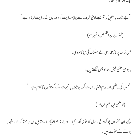
ایک جگہ یوں لکھا:
’’بے شک یہ نہیں کہ تم جسے اپنی طرف سے چاہو ہدایت کر دو۔ ہاں اللہ ہدایت فرماتا ہے‘‘
(کنزالایمان القصص، نمبر ۵۶)
جس ترجمہ پر ناز تھا اسی نے مسلک کی نیا ڈبو دی۔
بریلوی مفتی ٖفیض احمد اویسی لکھتے ہیں:
’’آپ کی لاعلمی اور عدم اختیار ثابت کرنا جاہلوں یا نبوت کے گستاخوں کا کام ہے۔ ‘‘
(لا علمی میں علم ص ۱۵)
لیجیے ان منکروں پو گستاخ رسول کا فتوی لگ گیا۔ اور جو تمام اختیار مانتے ہیں ان پر مشرک اور شیعہ
ہونے کے فتوے ہیں۔