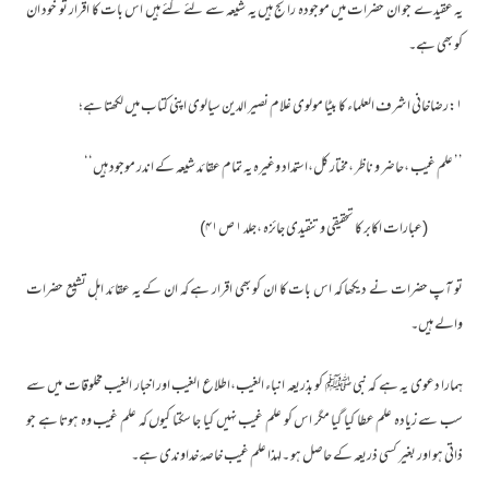
یہ عقیدے جو ان حضرات میں موجودہ رائج ہیں یہ شیعہ سے لئے گئے ہیں اس بات کا اقرار تو خود ان
کو بھی ہے۔
۱:رضاخانی اشرف العلماء کا بیٹا مولوی غلام نصیر الدین سیالوی اپنی کتاب میں لکھتا ہے؛
’’ علم غیب ،حاضر و ناظر ،مختار کل،استمداد وغیرہ یہ تمام عقائد شیعہ کے اندر موجود ہیں‘‘
(عبارات اکابر کا تحقیقی و تنقیدی جائزہ ،جلد ۱ ص۴۱)
تو آپ حضرات نے دیکھا کہ اس بات کا ان کو بھی اقرار ہے کہ ان کے یہ عقائد اہل تشیع حضرات
والے ہیں۔
ہمارا دعوی یہ ہے کہ نبی ﷺ کو بذریعہ انباء الغیب،اطلاع الغیب اور اخبار الغیب مخلوقات میں سے
سب سے زیادہ علم عطا کیا گیا مگر اس کو علم غیب نہیں کیا جا سکتا کیوں کہ علم غیب وہ ہوتا ہے جو
ذاتی ہو اور بغیر کسی ذریعہ کے حاصل ہو ۔لہذا علم غیب خاصۂ خداوندی ہے۔