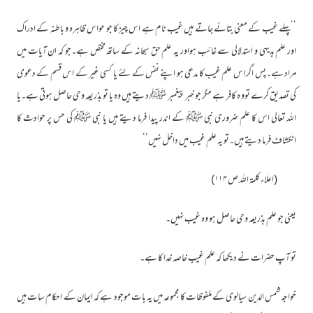
’’پہلے غیب کے معنی بتائے جاتے ہیں غیب نام ہے اس چیز کا جو حواس ظاہرہ و باطنہ کے ادراک
اور علم بدیہی و استدلالی سے غائب ہواور یہ علم حق سبحانہ کے ساتھ مختص ہے۔جو کہ ان آیات میں
مراد ہے۔پس اگر اس علم غیب کا مدعی ہو اپنے نفس کے لئے یا کسی غیر کے اس قسم کے دعوی
کی تصدیق کرے توو ہ کافر ہے مگر جو خبر پیغمبر ﷺ دیتے ہیں وہ یا تو بذریعہ وحی حاصل ہوتی ہے۔یا
اللہ تعالی اس کا علم ضروری نبی ﷺ کے اندر پیدا فرما دیتے ہیں یا نبی ﷺ کی حس پر حوادث کا
انکشاف فرما دیتے ہیں۔تو یہ علم غیب میں داخل نہیں‘‘
(اعلاء کلمۃ اللہ ص ۱۱۴)
یعنی جو علم بذریعہ وحی حاصل ہو وہ غیب نہیں۔
تو آپ حضرات نے دیکھا کہ علم غیب خاصہ خدا کا ہے۔
خواجہ شمس الدین سیالوی کے ملفوظات کا مجموعہ میں یہ بات موجود ہے کہ ایمان کے احکام سات ہیں