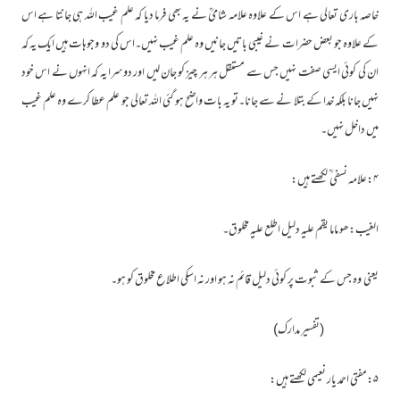
خاصہ باری تعالی ہے اس کے علاوہ علامہ شامیؒ نے یہ بھی فرما دیا کہ علم غیب اللہ ہی جانتا ہے اس
کے علاوہ جو بعض حضرات نے غیبی باتیں جانیں وہ علم غیب نہیں۔اس کی دو وجوہات ہیں ایک یہ کہ
ان کی کوئی ایسی صفت نہیں جس سے مستقل ہر ہر چیز کو جان لیں اور دوسرا یہ کہ انہوں نے اس خود
نہیں جانا بلکہ خدا کے بتلا نے سے جانا۔تو یہ بات واضح ہو گئی اللہ تعالی جو علم عطا کرے وہ علم غیب
میں داخل نہیں۔
۴:علامہ نسفی ؒ لکھتے ہیں:
الغیب:ھو ماما یقم علیہ دلیل اطلع علیہ مخلوق۔
یعنی وہ جس کے ثبوت پر کوئی دلیل قائم نہ ہو اور نہ اسکی اطلاع مخلوق کو ہو۔
(تفسیر مدارک)
۵:مفتی احمد یار نعیمی لکھتے ہیں: