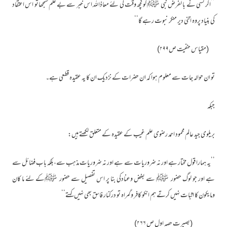
’’اگر کسی نے با لفرض نبی ﷺکو کچھ وقت کی لئے معاذاللہ اس خبر سے بے علم سمجھاتو اس اعتقاد
کی بنیاد پروہ اتنی دیر منکر نبوت رہے گا‘‘
(مقیاس حنفیت ص۲۹۹)
تو ان حوالہ جات سے معلوم ہوا کہ ان حضرات کے نزدیک ان کا یہ عقیدہ قطعی ہے۔
جبکہ
بریلوی جید عالم محمود احمد رضوی علم غیب کے عقیدہ کے متعلق لکھتے ہیں:
’’یہ ہمارا قول مختار ہے اور نہ ضروریات سے ہے اور نہ ضروریات مذہب سے،بلکہ باب فضائل سے
ہے اور جو لوگ حضور ﷺ سے بغض وعنادکی بنا پر اس تفصیل سے حضور ﷺکے لئے ما کان
ومایکون کا اثبات نہیں کرتے ہم انکو کافر وگمراہ تو درکنار فاسق بھی نہیں کہتے‘‘
(بصیرت حصہ اول ص ۲۶۶)