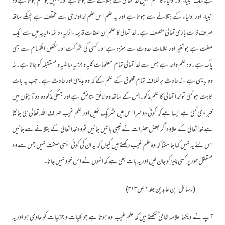
بے شک انبیاء اور اولیاء کا علم انہیں خدا تعا لی کے بتلانے سے ہوتا ہے اور ہمیں جوعلم ہوتا ہے وہ
انبیاء اور اولیاء کے بتلانے سے ہوتا ہے اور یہ علم اس علم خداوندی سے مختلف ہے جسکے ساتھ
صرف ذات باری تعالی متصف ہے۔خداتعالی کا علم ان صفات قدیمہ ،ازلیہ،دائمہ،ابدیہ میں سے ایک
صفت ہے جوتغیر اور علامات حدوث سے منزہ ہے اور کسی کی شرکت اور نقص انقسام سے بھی
پاک ہے۔وہ علم واحد ہے جس سے خدا تعالی تمام معلومات کلیہ و جزئیہ،ماضیہ و مستقبلہ کو جانا ہے۔نہ
وہ بدیہی ہے ،نہ حادث بر خلاف تمام مخلوق کے علم کے کہ وہ بدیہی اور حادث ہے۔جب یہ بات
ثابت ہو گئی تو خدا تعالی کا علم مذکور جس کے ساتھ وہ لائق ستائش ہے اور جسکی مذکودہ دو آیتوں میں
خبر دی گئی ہے ایسا ہے کہ کوئی دوسرا اس میں شریک نہیں اور علم غیب صرف اللہ تعالی ہی جانتا
ہے خداتعالی کے علاوہ اگر بعض حضرات نے غیبی باتیں جانیں تو وہ خدا تعالی کے بتلانے سے جانیں
اس لئے یہ نہیں کہا جا سکتا کہ وہ علم غیب رکھتے ہیں کیوں کہ یہ ان کی کوئی ایسی صفت نہیں جس سے وہ
مستقل طور پر کسی چیز کو جان لیں اور یہ بات بھی ہے کہ انہوں نے اس خود نہیں جانا۔
(رسائل ابن عابدین جلد ۲ ص۳۱۳)
آپ نے دیکھا علامہ شامی ؒ لکھتے ہیں کہ علم غیب وہ ہوتا ہے جو کلیات و جزئیات کو حاوی ہو اور یہ