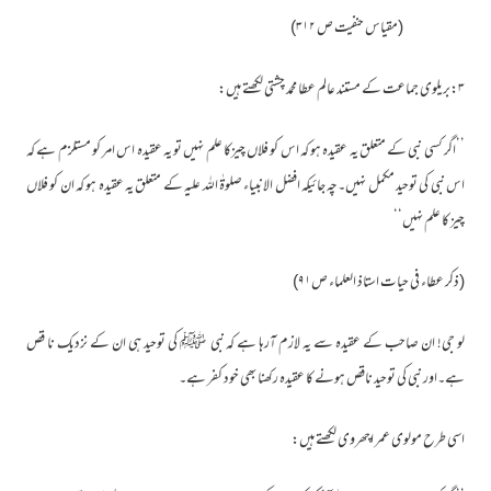
(مقیاس حنفیت ص ۳۱۲)
۳:بریلوی جماعت کے مستند عالم عطا محمد چشتی لکھتے ہیں:
’’اگر کسی نبی کے متعلق یہ عقیدہ ہو کہ اس کو فلاں چیزکا علم نہیں تو یہ عقیدہ اس امر کو مستلزم ہے کہ
اس نبی کی توحید مکمل نہیں۔چہ جائیکہ افضل الانبیاء صلوۃٰ اللہ علیہ کے متعلق یہ عقیدہ ہو کہ ان کو فلاں
چیز کا علم نہیں‘‘
(ذکر عطاء فی حیات استاذ العلماء ص۹۱)
لو جی! ان صاحب کے عقیدہ سے یہ لازم آرہا ہے کہ نبی ﷺ کی توحید ہی ان کے نزدیک نا قص
ہے۔اور نبی کی توحید ناقص ہونے کا عقیدہ رکھنا بھی خود کفر ہے۔
اسی طرح مولوی عمر اچھروی لکھتے ہیں: