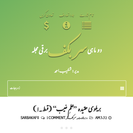
تمام شمارے
ہمارا تعارف
تعاون کریں
سر بکف
دو ماہی
برقی مجلہ
مدیر: شکیبـ احمد
زمرہ جات
بریلوی عقیدہ ”علمِ غیب“ (قسط۔۱)
3:32 AM
رد بریلویت
,
سربکف8
,
1 COMMENT
SARBAKAF 8