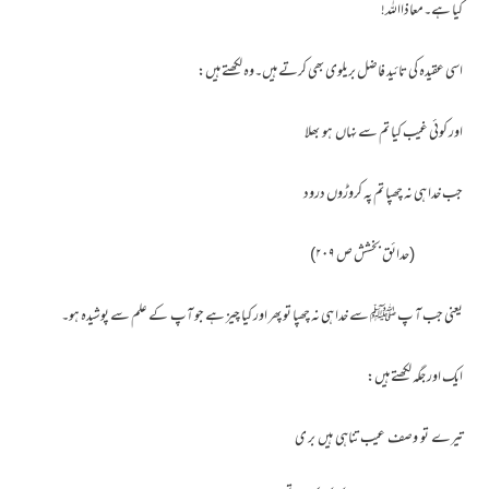
کیا ہے۔معاذااللہ!
اسی عقیدہ کی تائید فاضل بریلوی بھی کرتے ہیں۔وہ لکھتے ہیں:
اور کوئی غیب کیا تم سے نہاں ہو بھلا
جب خدا ہی نہ چھپا تم پہ کروڑوں درود
(حدائق بخشش ص ۲۰۹)
یعنی جب آ پ ﷺ سے خدا ہی نہ چھپا تو پھر اور کیا چیز ہے جو آپ کے علم سے پوشیدہ ہو۔
ایک اور جگہ لکھتے ہیں:
تیرے تو وصف عیب تناہی ہیں بر ی