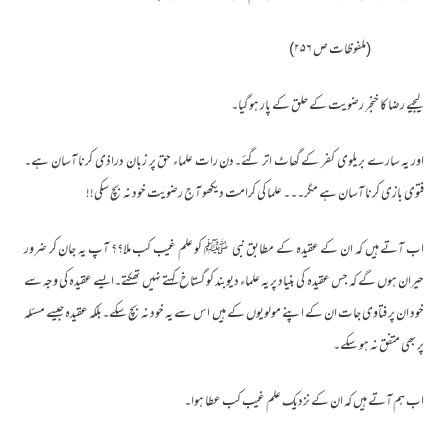
(ملفوظات ص ۲۵۶)
لیجیے رضا کا خنجر رضویت کے حلق کے پار ہو گیا۔
اور یہ سارے بریلوی کفر کے گھاٹ اتر گئے۔دن رات علماء حق پر زبان دراذی کرنا آسان ہے۔
فتوی بازی کرنا آسان ہے مگر۔۔۔ علما کی کرامت دیکھو آج رضویت خود نہ بچ سکی!!
اب آتے ہیں کہ ان کے عقیدہ کے مطابق نبی ﷺ کو علم غیب کب ملا؟؟ آپ یہ جان کر ضرور
حیران ہوں گے کہ جس عقیدہ کی بنیاد پر یہ علماء دیوبند کو گستاخ کہتے نہیں تھکتے۔ایسے عقیدہ کی وجہ سے
خود ان پر فتاوی جات ان کے اپنے مولویوں کے ہیں اس سے یہ خود نہ بچ سکے۔بلکہ عقیدہ جیسے مسئلہ
پر بھی متفق نہ ہو سکے۔
اب ہم آتے ہیں کہ ان کے نزدیک علم غیب کب عطا ہوا۔