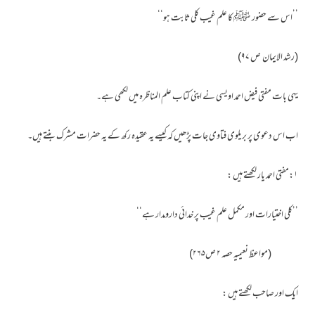
’’اس سے حضور ﷺ کا علم غیب کلی ثابت ہو‘‘
(رشد الایمان ص ۹۷)
یہی بات مفتی فیض احمد اویسی نے اپنی کتاب علم المناظرہ میں لکھی ہے۔
اب اس دعوی پر بریلوی فتاوی جات پڑھیں کہ کیسے یہ عقیدہ رکھ کے یہ حضرات مشرک بنتے ہیں۔
۱:مفتی احمد یار لکھتے ہیں :
’’کلی اختیارات اور مکمل علم غیب پر خدائی دارومدار ہے‘‘
(مواعظ نعیمیہ حصہ ۲ ص۲۶۵)
ایک اور صاحب لکھتے ہیں :