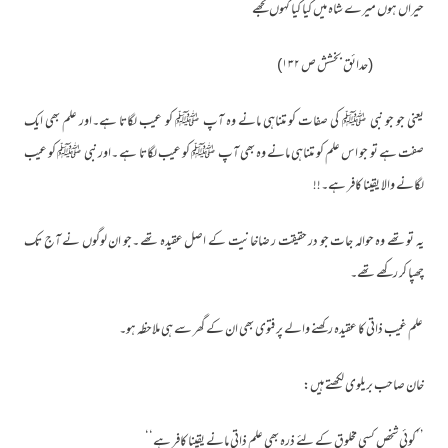
حیراں ہوں میرے شاہ میں کیا کیا کہوں تجھے
(حدائق بخشش ص ۱۳۲)
یعنی جو جو نبی ﷺ کی صفات کو متناہی مانے وہ آپ ﷺ کو عیب لگاتا ہے۔اور علم بھی ایک
صفت ہے تو جو اس علم کو متناہی مانے وہ بھی آپ ﷺ کو عیب لگاتا ہے ۔اور نبی ﷺ کو عیب
لگانے والا یقینا کافر ہے۔!!
یہ تو تھے وہ حوالہ جات جو در حقیقت ر ضاخانیت کے اصل عقیدہ تھے ۔جو ان لوگوں نے آج تک
چھپا کر رکھے تھے۔
علم غیب ذاتی کا عقیدہ رکھنے والے پر فتوی بھی ان کے گھر سے ہی ملاحظہ ہو۔
خان صاحب بریلوی لکھتے ہیں:
’’کوئی شخص کسی مخلوق کے لئے ذرہ بھی علم ذاتی مانے یقینا کافر ہے‘‘