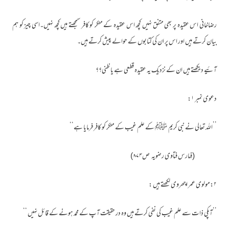
رضاخانی اس عقیدہ پر بھی متفق نہیں کچھ اس عقیدہ کے منکر کو کافر سمجھتے ہیں کچھ نہیں۔اسی چیز کو ہم
بیان کرتے ہیں اور اس پر ان کی کتابوں کے حوالے پیش کرتے ہیں۔
آئیے دیکھتے ہیں ان کے نزدیک یہ عقیدہ قطعی ہے یا ظنی؟؟
دعوی نمبر ۱:
’’اللہ تعالی نے نبی کریم ﷺ کے علم غیب کے منکر کو کافر فرمایا ہے‘‘
(فہارس فتاوی رضویہ ص۸۷۴)
۲:مولوی عمر اچھروی لکھتے ہیں :
’’آپکی ذات سے علم غیب کی نفی کرتے ہیں وہ در حقیقت آپ کے محمد ہونے کے قائل نہیں ‘‘