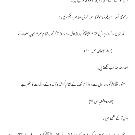
اس حوالے سے بھی ہم کچھ آپکو دکھا دیتے ہیں۔
دعوی نمبر۱: بریلوی مولوی عبد الرشید صا حب لکھتے ہیں :
’’اللہ تعالی نے اپنے نبی محترم ﷺ کو روز اول سے روز آ خر تک تمام علوم غیبیہ سکھائے‘‘
( رشد الایمان ص ۱۰۱)
احمد رضا صاحب لکھتے ہیں:
’’حضور ﷺ کو روز اول سے روز آخر تک کے تمام گزشتہ و آئندہ کے واقعات کا علم ہے‘‘
(الدولۃ المکیہ ص ۶۱)
مزید آگے لکھتے ہیں :