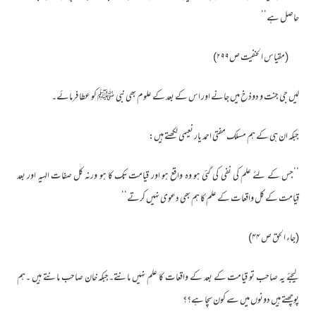
حاصل ہے‘‘
(مقیاس الحنفیت ص۲۹۹)
لیں جی جنت و دوذخ میں جانے اور اس کے بعد کے علوم بھی نبی ﷺ کو عطا فرمائے۔
جبکہ ان ہی کے ہم مسلک مفتی احمد یار نعیمی لکھتے ہیں:
’’جس کے لئے علم کی نفی کی گئی ہو وہ واقع ہو اور قیامت تک کا ہو ورنہ کل صفات الہیہ اور بعد
قیامت کے کل واقعات کے علم کا ہم بھی دعوی نہیں کرتے‘‘
(جاء الحق ص ۴۴)
لیجئے یہ صاحب تو قیامت کے بعد کے واقعات کا علم نہیں مانتے۔جبکہ خان صاحب مانتے ہیں ۔ہم
پوچھتے ہیں دونوں میں سے کون سچا ہے؟؟