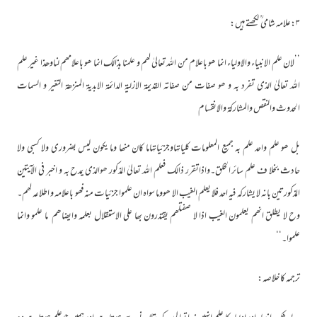
۳:علامہ شامی ؒ لکھتے ہیں:
’’لان علم الانبیاء والاولیاء انما ھو باعلام من اللہ تعالیٰ لھم و علمنا بذالک انما ھو باعلامھم لناوھذا غیر علم
اللہ تعالیٰ الذی تفرد بہ و ھو صفات من صفاتہ القدیمۃ الازلیۃ الدائمۃ الابدیۃ المنزھۃ التغیر و السمات
الحدوث والنقص والمشارکۃ والانقسام
بل ھو علم واحد علم بہ جمیع المعلومات کلیاتہاوجزئیاتہاما کان منھا وما یکون لیس بضروری ولا کسبی ولا
حادث بخلا ف علم سائر الخلق۔واذاتقرر ذالک فعلم اللہ تعالیٰ المذکور ھوالذی یمدح بہ و اخبر فی الآیتین
المذکورتین بانہ لا یشارکہ فیہ احد فلا یعلم الغیب الا ھووما سواہ ان علموا جزئیات منہ فھو باعلامہ و اطلاعہ لھم۔
وح لا یطلق انھم یعلمون الغیب اذا لا صفتلھم یقتدرون بھا علی الاستقلال بعلمہ وایضاھم ما علمو وانما
علموا۔‘‘
ترجمہ کا خلاصہ: