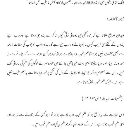
ذلک الذی یکون من ذاتہ و الا فالانبیاء ولاولیاء یعلمون لا محالۃ بعض ما یغیب عن العامۃ‘‘
ترجمہ کا خلاصہ:
وجدان صریح بتلاتا ہے کہ بندہ کتنی ہی روحانی ترقی کیوں نہ کر لے بندہ ہی رہتا ہے اور رب اپنے
بندوں کے کتنے ہی قریب کیوں نہ ہو جائے وہ رب ہی رہے گا۔بندہ واجب الوجوب کی صفات لازمہ
سے کبھی متصف نہیں ہو سکتاعلم غیب وہ جانتا ہے جو از خود ہو کسی دوسرے کے بتانے سے نہ
ہو۔ورنہ انبیاء اور اولیاء یقینا ایسی بہت سی باتیں جانتے ہیں جو دوسرے لوگوں کی علم کی رسائی تک
نہیں۔اس سے معلوم ہوا کہ جو انبیاء اور اولیاء کے دل کی تختی پر لکھ دیا جاتا ہے یہ علم غیب نہیں
ہے اس لیے کہ علم غیب ذاتی ہوتا ہے۔
(تفہیمات الہیہ جلد ۱ ص۱۸۳،۱۸۴)
اس عبارت سے یہ واضح ہوا کہ علم غیب وہ جانتا ہے جو از خود ہو کسی کے بتلانے سے نہ ہو۔اور
یہی علم غیب ہوتا ہے۔ اس کے علاوہ انبیاء کو جو علم دیا گیا وہ علم غیب نہیں ۔