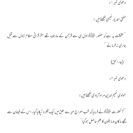
دعوی نمبر ۱:
مفتی احمد یار نعیمی لکھتے ہیں :
’’حقیقت یہ ہے کہ حضور ﷺ اول ہی سے قرآن کے عارف تھے مگر قرانی احکام نزول سے قبل
جاری نہ فرمائے‘‘
(جاء الحق)
دعوی نمبر۲:
مولوی نعیم الدین مرادآبادی لکھتے ہیں:
’’آنحضرت ﷺ نے فرمایا کہ شب معراج میرے حلق میں ایک قطرہ ٹپکایا گیا۔اس کے فیضان سے
مجھے ما کان و ما یکون کا علم حاصل ہو گیا‘‘