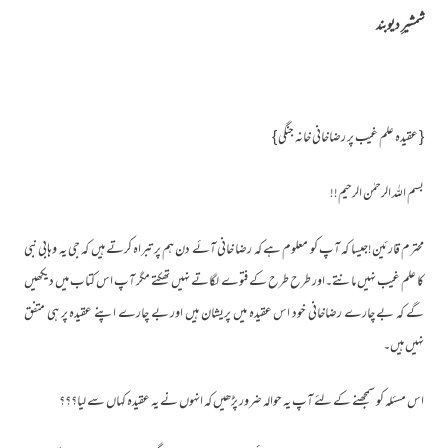
شمشیرِ دیوبند
{ عقیدہ علم غیب پر رضاخانی خانہ جنگی }
بسم اللہ الرحمٰن الرحیم!!
محترم قارئین!جیسا کہ آپ کو معلوم ہے کہ رضا خانی آئے دن ہم پر تبراہ کرتے ہیں کہ جی یہ وہابی نبی
کا علم غیب نہیں مانتے۔اور طرح طرح کے فتوے لگاتے نہیں تھکتے مگر آپ اس کتاب میں دیکھیں
گے کہ بے چارے رضاخانی خود اس عقیدہ میں پریشان ہیں اور بے چارے اپنے عقیدہ پر ہی متفق
نہیں ہیں۔
اس مسئلہ کو سمجھنے کے لئے آپ یہ حوالہ ضرور پڑھیں کہ انہوں نے یہ عقیدہ کہاں سے لیا؟؟؟