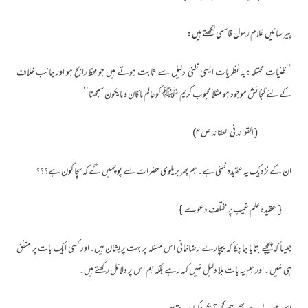
پیر سائیں غلام رسول قاسمی لکھتے ہیں:
’’ظنیات محتملہ:یہ نظریات ایسی ظنی دلیل سے ثابت ہوتے ہیں جو محظ راجح ہو اور جانب خلاف
کے لئے گنجائش موجود ہو مثلاََ محبوب کریم ﷺ کوعالم ماکان و مایکون سمجھنا‘‘
( القوائد فی العقائد ص ۴)
ان کے نزدیک یہ عقیدہ ظنی ہے۔ہم پھر بریلوی حضرات سے پوچھیں گے کہ سچا کون ہے؟؟؟
{ عقیدہ علم غیب پر مختلف دعوے }
جیسا کہ پیچھے بتایا جا چکا کہ بیچارے رضاخانی اس مسئلہ پر بہت پریشان ہیں۔اور کسی ایک بات پر متفق
ہی نہیں ۔اور ہم یہ بات بلا دلیل نہیں کہہ رہے بلکہ ہم اس پر دلائل رکھتے ہیں۔