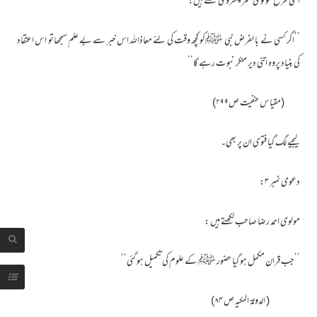
اسی طرح مولوی عمر اچھروی لکھتے ہیں:
’’اگر کسی نے با لفرض نبی ﷺکو کچھ وقت کی لئے معاذاللہ اس خبر سے بے علم سمجھاتو اس اعتقاد
کی بنیاد پروہ اتنی دیر منکر نبوت رہے گا‘‘
(مقیاس حنفیت ص۲۹۹)
لیجیے لگ گیا فتوی ان پر بھی۔
دعوی نمبر ۳:
مولوی احمد رضا صاحب لکھتے ہیں :
’’جب قران مکمل ہو گیا حضور ﷺ کے علوم کی تکمیل ہو گئی‘‘
( الدولۃ المکیہ ص ۸۴)