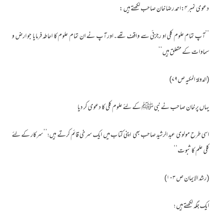
دعوی نمبر ۴:احمد رضا خان صاحب لکھتے ہیں :
’’آپ تمام علوم کلی او رجزئی سے واقف تھے۔اور آپ نے ان تمام علوم کا احاطہ فرمایا جو ارض و
سماوات کے متعلق ہیں‘‘
(الدولۃ المکیہ ص۷۹)
یہاں پر خان صاحب نے نبی ﷺ کے لئے علوم کلی کا دعوی کر دیا
اسی طرح مولوی عبد الرشید صاحب بھی اپنی کتاب میں ایک سرخی قائم کرتے ہیں؛’’سرکار کے لئے
کلی علم کا ثبوت‘‘
(رشد الایمان ص ۱۰۳)
ایک جگہ لکھتے ہیں ؛