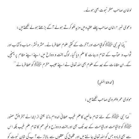
لو خا ن صاحب منکر نبوت بھی ہوئے۔
دعوی نمبر ۲:خان صاحب پہلے عقیدہ میں مزیدغلو کرتے ہوئے آگے بڑھتے ہوئے لکھتے ہیں:
’’چنانچہ نبی ﷺ کو قیامت اور آخرت کے کثیر علوم عطا فرمائے۔حشر ونشر، حساب و کتاب اور
ثواب و عتاب کے تمام درجات کا علم دیا گیا۔لوگ جنت و دوذخ میں اپنے اپنے مقام پر پہنچیں
گے۔ان مقامات کے بعد کے علوم بھی اللہ تعالی نے اپنے حبیب مکرم ﷺ کو عطا فرمائے‘‘
(الدولۃ المکیہ)
مولوی عمر اچھروی صاحب لکھتے ہیں:
’’لہذا نبی ﷺ کے لئے تمام عالمین کاعلم غیب عطائی الدوام ماننا یعنی از ابتدائے آفرینش حضور
ﷺ کو تا قیامت اور قیامت کے بعد تک بھی اور جنت و دوزح وغیرھم کا تمام علم غیب بلکہ اس
سے بھی ذیادہ جس کو اللہ تعالی جانتے ہیں اور مخلوق کی عقلوں سے بالاتر ہے آ پ کی شان نبوت کو