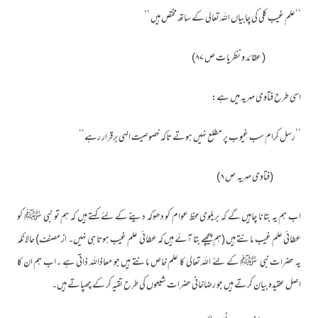
’’علم غیب کلی کی چابیاں اللہ تعالی کے ساتھ مختص ہیں ‘‘
( عقائد و نظریات ص ۸۷)
اسی طرح فتاوی مہریہ میں ہے:
’’رسل کرام سب غیوب پر مطلع نہیں ہوتے تاکہ خصوصیت الہی برقرار رہے‘‘
(فتاوی مہریہ ص ۸)
اب ہم یہ بتانا چاہیں گے کہ بریلوی محظ عوام کو دھوکہ دینے کے لئے کہتے ہیں کہ ہم تو نبی ﷺ کو
عطائی علم غیب مانتے ہیں (ہم پیچھے بتا آئے ہیں کہ عطائی علم غیب ہوتا ہی نہیں۔ از مصنف) حالانکہ
یہ حضرات نبی ﷺ کے لئے اللہ تعالی کا علم خاص مانتے ہیں جو معاذاللہ ذاتی ہے ۔اب ہم ان کا
اصل عقیدہ بیان کرتے ہیں جو رضاخانی حضرات شیعوں کی طرح تقیہ کر کے چھپاتے ہیں۔