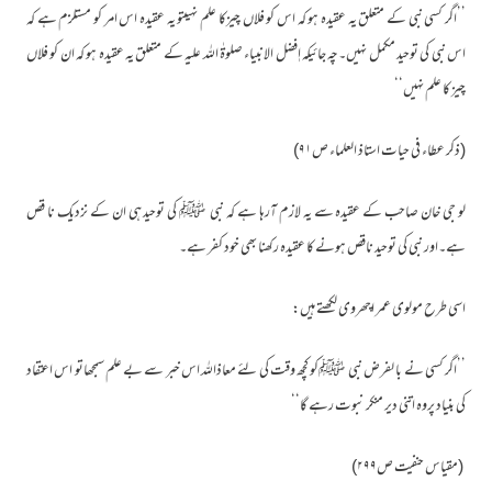
’’اگر کسی نبی کے متعلق یہ عقیدہ ہو کہ اس کو فلاں چیزکا علم نہیںتو یہ عقیدہ اس امر کو مستلزم ہے کہ
اس نبی کی توحید مکمل نہیں۔چہ جائیکہ اٖفضل الانبیاء صلوۃٰ اللہ علیہ کے متعلق یہ عقیدہ ہو کہ ان کو فلاں
چیز کا علم نہیں‘‘
(ذکر عطاء فی حیات استاذ العلماء ص۹۱)
لو جی خان صاحب کے عقیدہ سے یہ لازم آرہا ہے کہ نبی ﷺ کی توحید ہی ان کے نزدیک نا قص
ہے۔اور نبی کی توحید ناقص ہونے کا عقیدہ رکھنا بھی خود کفر ہے۔
اسی طرح مولوی عمر اچھروی لکھتے ہیں:
’’اگر کسی نے با لفرض نبی ﷺکو کچھ وقت کی لئے معاذاللہ اس خبر سے بے علم سمجھاتو اس اعتقاد
کی بنیاد پروہ اتنی دیر منکر نبوت رہے گا‘‘
(مقیاس حنفیت ص۲۹۹)