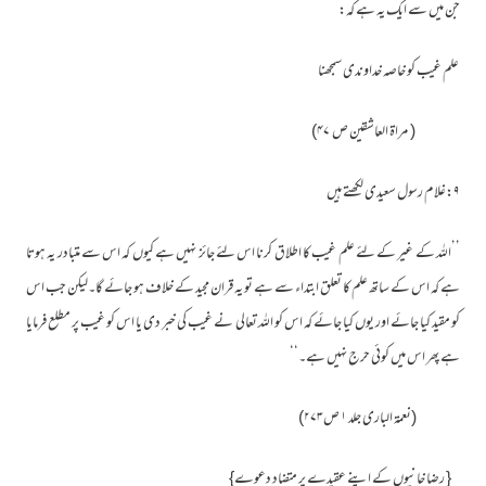
جن میں سے ایک یہ ہے کہ:
علم غیب کو خاصہ خداوندی سمجھنا
( مراۃ العاشقین ص ۴۷)
۹:غلام رسول سعیدی لکھتے ہیں
’’اللہ کے غیر کے لئے علم غیب کا اطلاق کرنا اس لئے جائز نہیں ہے کیوں کہ اس سے متبادر یہ ہوتا
ہے کہ اس کے ساتھ علم کا تعلق ابتداء سے ہے تو یہ قران مجید کے خلاف ہو جائے گا۔لیکن جب اس
کو مقید کیا جائے اور یوں کیا جائے کہ اس کو اللہ تعالی نے غیب کی خبر دی یا اس کو غیب پر مطلع فرمایا
ہے پھر اس میں کوئی حرج نہیں ہے۔‘‘
(نعمۃ الباری جلد ۱ ص۲۷۳)
{ رضا خانیوں کے اپنے عقیدے پر متضاد دعوے}