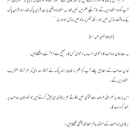
’’مگر ہم اس بات کا اصرار کرتے ہیں کہ اللہ تعالی نے حضور ﷺ کو جب یہ فرمایا کہ عنقریب ہم
آپ کو وہ سکھا دیں گے جو آپکے علم میں نہیں تھا۔یہ سکھانا واقعی بذریعہ قران پاک تھا۔اور قران پاک
بیک وقت نازل نہیں ہوا ۔بلکہ تیئس سالوںمیں نازل ہوتا رہا۔‘‘
( الدولۃ المکیہ ص ۷۱)
یہ ہے خان صاحب کا دعوی!!اب یہ دعوی کس قدر صحیح ہے؟؟آئیے دیکھتے ہیں۔
خا ن صاحب کے مطابق پہلے آپ کو علم نہ تھا پھر اللہ پاک نے آپکو سند دی کہ ہم آپکو عنقریب
سکھا دیں گے۔
اس بات پر ہم اپنی طرف سے فتوی نہیں لگاتے ہم بریلوی ہی پیش کرتے ہیں جو خود خان صاحب پر
حملہ کر دے گا۔
بریلوی جماعت کے مستند عالم عطا محمد چشتی لکھتے ہیں: