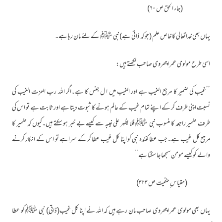
(جاء الحق ص ۶۰)
یہاں بھی خداتعالی کا خاص علم (جو کہ ذاتی ہے)نبی ﷺ کے لئے مان رہا ہے۔
اسی طرح مولوی عمر اچھروی صاحب لکھتے ہیں:
’’غیب کی ضمیر کا مرجع الغیب ہے اور الغیب میں ا ل جنس کا ہے۔اگر اللہ رب العزت الغیب کی
نسبت اپنی طرف کر کے اپنے تمام غیب کے عالم ہونے کا ثبوت دیتا ہے اور ثابت ہے تو اس کی
طرف ضمیر راجعہ کا منسوب نبی ﷺ فلا یظہر علی غیبہ سے کیسے بے خبر ہو سکتے ہیں۔کیوں کہ ضمیر کا
مرجع کل غیب ہے۔جب عطا کنندہ نبی کو اپنا کل غیب عطا کر کے سراہے تو اس کے انکار کرنے
والے کو کیسے مومن سمجھا جا سکتا ہے‘‘
(مقیاس ِحنفیت ص ۳۲۳)
یہاں بھی مولوی عمر اچھروی صاحب مان رہے ہیں کہ اللہ نے اپنا کل غیب(ذاتی) نبی ﷺ کو عطا