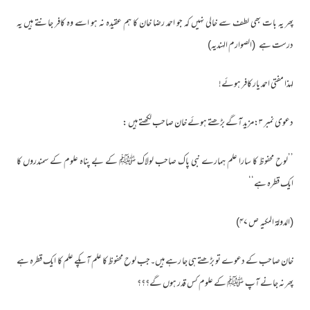
پھر یہ بات بھی لطف سے خالی نہیں کہ جو احمد رضا خان کا ہم عقیدہ نہ ہو اسے وہ کافر جانتے ہیں یہ
درست ہے (الصوارم الہندیہ)
لہذا مفتی احمد یار کافر ہوئے!
دعوی نمبر ۳:مزید آگے بڑھتے ہوئے خان صاحب لکھتے ہیں :
’’لوح محفوظ کا سارا علم ہمارے نبی پاک صاحب لولاک ﷺ کے بے پناہ علوم کے سمندروں کا
ایک قطرہ ہے‘‘
(الدولۃ المکیہ ص ۴۷)
خان صاحب کے دعوے تو بڑھتے ہی جا رہے ہیں۔جب لوح محفوظ کا علم آپکے علم کا ایک قطرہ ہے
پھر نہ جانے آپ ﷺ کے علوم کس قدر ہوں گے؟؟؟