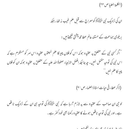
(الکلمۃ العلیا ص ۴۳)
ان کی نزدیک نبی ﷺ کو معراج سے قبل علم غیب نہ تھا۔جبکہ
بریلوی جماعت کے مستند عالم عطا محمد چشتی لکھتے ہیں:
’’اگر کسی نبی کے متعلق یہ عقیدہ ہو کہ اس کو فلاں چیزکا علم نہیںتو یہ عقیدہ اس امر کو مستلزم ہے کہ
اس نبی کی توحید مکمل نہیں۔چہ جائیکہ اٖفضل الانبیاء صلوۃٰ اللہ علیہ کے متعلق یہ عقیدہ ہو کہ ان کو فلاں
چیز کا علم نہیں‘‘
(ذکر عطاء فی حیات استاذ العلماء ص۹۱)
لو جی ان صاحب کے عقیدہ سے یہ لازم آرہا ہے کہ نبی ﷺ کی توحید ہی ان کے نزدیک نا قص
ہے۔اور نبی کی توحید ناقص ہونے کا عقیدہ رکھنا بھی خود کفر ہے۔