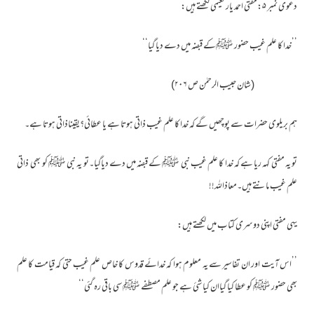
دعوی نمبر ۵:مفتی احمد یار نعیمی لکھتے ہیں:
’’خدا کا علم غیب حضور ﷺکے قبضہ میں دے دیا گیا‘‘
(شان حبیب الرحمٰن ص ۲۰۶)
ہم بریلوی حضرات سے پوچھیں گے کہ خدا کا علم غیب ذاتی ہوتا ہے یا عطائی؟یقیناذاتی ہوتا ہے۔
تو یہ مفتی کہہ ریا ہے کہ خدا کا علم غیب نبی ﷺ کے قبضہ میں دے دیاگیا۔تو یہ نبی ﷺ کو بھی ذاتی
علم غیب مانتے ہیں۔معاذاللہ!!
یہی مفتی اپنی دوسری کتاب میں لکھتے ہیں:
’’اس آیت اور ان تفاسیر سے یہ معلوم ہوا کہ خدائے قدوس کا خاص علم غیب حتی کہ قیامت کا علم
بھی حضور ﷺ کو عطا کیا گیاان کیا شیٔ ہے جو علم مصطفے ﷺ سی باقی رہ گئی‘‘