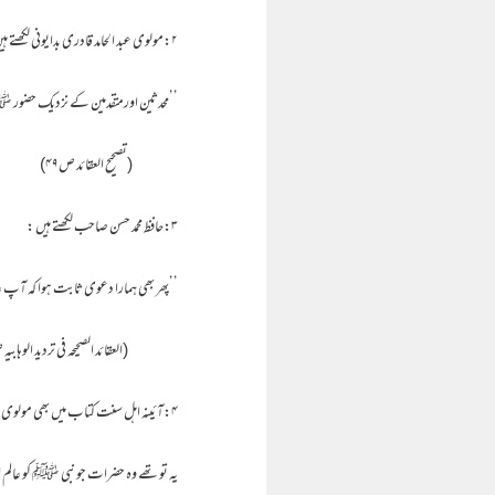
۲:مولوی عبد الحامد قادری بدایونی لکھتے ہیں:
’’محدثین اورمتقدمین کے نزدیک حضور 
(تصحیح العقائد ص۴۹)
۳:حافظ محمد حسن صاحب لکھتے ہیں :
’’پھر بھی ہمارا دعوی ثابت ہوا کہ آپ ع
(العقائد الصحیحہ فی تردید الوہابیہ ص۵
۴:آئینہ اہل سنت کتاب میں بھی مولوی ابو کلیم صدیق فانی صاحب پیر مہر علی شاہ صاحب کے حوالے سے نبی ﷺ کو عالم الغیب تسلیم کرتے ہیں۔
یہ تو تھے وہ حضرات جو نبی ﷺ کو عالم