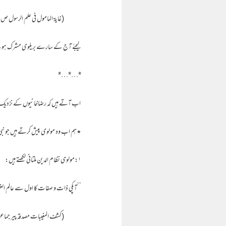
(غایۃ المامول فی علم الرسول ص۳۴۸)
لیجئے آج کے سارے بریلوی مشرک ہوئے۔ی
*…*…*
اب آتے ہیں کہ رضاخانیوں کے نزدیک نبی 
٭ہم اب وہ مولوی پیش کرتے ہیں جو نبی
۱:مولوی نظام الدین ملتانی لکھتے ہیں:
’’آپکی ذات و صفات کا اول سے عالم الغ
(کشف المغیبات مصدقہ پیر جماعت عل