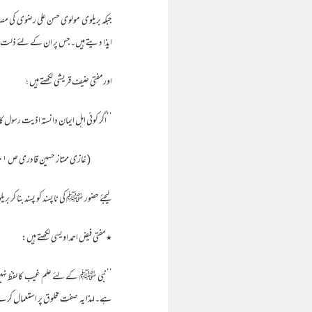
ایذا دیتے ہیں۔جس پر ان کے لئے ذلت
اورمفتی حنیف قریشی لکھتے ہیں ؛
’’اگر کوئی اہل ایمان دانستہ اذیت رسول ک
( غازی ممتاز حسین قادری ص ۲۰۱)
لیجئے حضور ﷺ کی ناپسند کو پسند بنا کر بری
٭مفتی فیض احمد اویسی لکھتے ہیں:
’’نبی ﷺ کے لئے علم غیب کا لفظ نہیں 
ہے۔لہذا یہ صفت مخلوق پر استعمال 