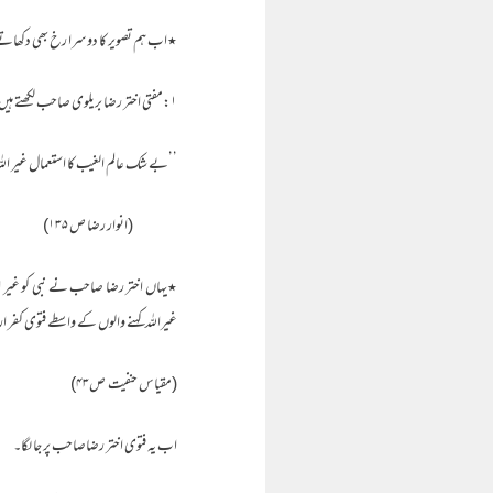
٭اب ہم تصویر کا دوسرا رخ بھی دکھاتے
۱:مفتی اختر رضا بریلوی صاحب لکھتے ہیں؛
’’بے شک عالم الغیب کا استعمال غیر الل
(انوار رضا ص ۱۳۵)
٭یہاں اختر رضا صاحب نے نبی کو غیر الل
غیراللہ کہنے والوں کے واسطے فتوی کفر ار
(مقیاس حنفیت ص۴۳)
اب یہ فتوی اختر رضاصاحب پر جا لگا۔