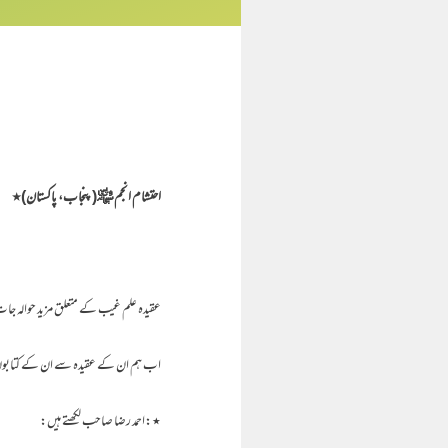
احتشام انجم ﷾( پنجاب، پاکستان)٭
عقیدہ علم غیب کے متعلق مزید حوالہ جا
اب ہم ان کے عقیدہ سے ان کے کتابوں
٭:احمد رضا صاحب لکھتے ہیں: