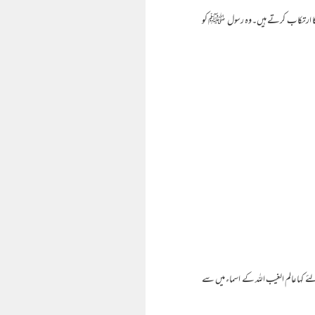
س کے رسول ﷺ کی ناپسندیدہ چیزوں کا ارتکاب کرتے ہیں۔وہ رسول ﷺ کو
کہاعالم الغیب اللہ کے اسماء میں سے