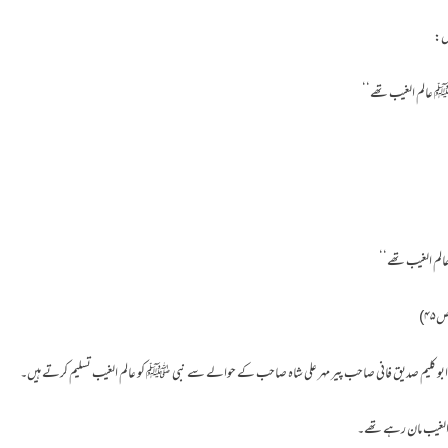
ﷺ عالم الغیب تھے‘‘
الم الغیب تھے‘‘
۴)
 الغیب مان رہے تھے۔