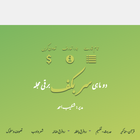
تمام شمارے
ہمارا تعارف
تعاون کریں
سر بکف
دو ماہی
برقی مجلہ
مدیر: شکیبـ احمد
قرآن-تذکیر
حدیث-تفہیم
رد فرقِ باطلہ
رد فرقِ ضالہ
شعر و ادب
تصوف و سلوک