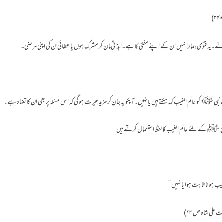
ہ فتوی ہمارا نہیں ان کے اپنے مفتی کا ہے۔ابذاتی مان کر مشرک ہوں یا عطائی ان کی اپنی مرضی۔
ﷺ کو عالم الغیب کہہ سکتے ہیں یا نہیں۔آپکو یہ جان کر مزید حیرت ہو گی کہ اس مسئلہ پر بھی ان کا تضاد ہے۔
 ﷺ کے لئے عالم الغیب کا لفظ استعمال کرتے ہیں
یب ہوناثابت ہوا یا نہیں‘‘
ی شاہ ص ۲۳)