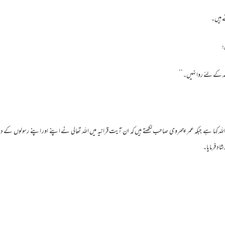
 ہیں۔
ہ کے لئے روا نہیں۔‘‘
ہ کہا ہے جبکہ عمر اچھروی صاحب لکھتے ہیں کہ ان آیت قرانیہ میں اللہ تعالی نے اپنے اور اپنے رسولوں کے در
شاد فرمایا۔