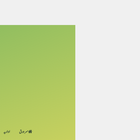
سر ورق
اداریہ