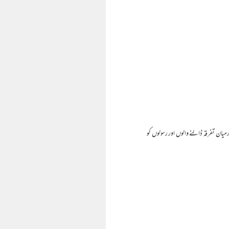
میان تفرقہ ڈالنے والوں اور رسولوں کو