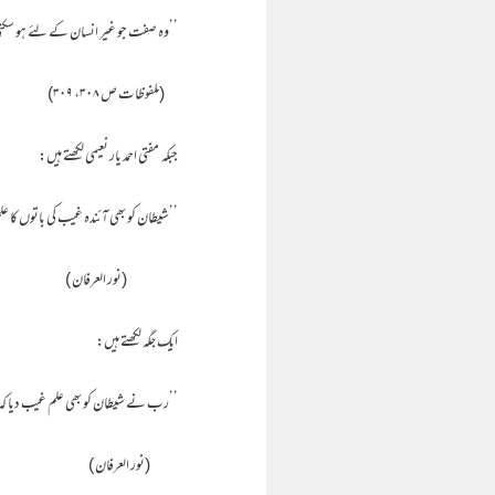
’’وہ صفت جو غیر انسان کے لئے ہو سکت
(ملفوظات ص ۳۰۸، ۳۰۹)
جبکہ مفتی احمد یار نعیمی لکھتے ہیں:
’’شیطان کو بھی آئندہ غیب کی باتوں کا عل
(نور العرفان )
ایک جگہ لکھتے ہیں:
’’رب نے شیطان کو بھی علم غیب دیا کہ ا
(نور العرفان )