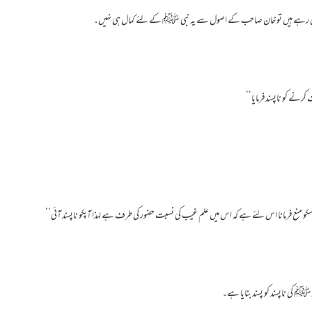
رہے ہیں تو خان صاحب کے اصول سے یہ نبی ﷺ کے لئے کمال ہی نہیں۔
رنے کو ناپسند فرمایا‘‘
منع فرمانا اس لئے ہے کہ اس میں علم غیب کی نسبت حضور کی طرف ہے لہذا آپکو ناپسند آئی‘‘
 ﷺ کی ناپسند کو پسند بنایا ہے۔