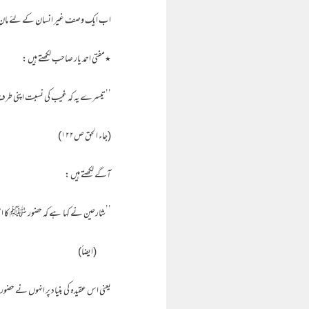
اب ایک وصف غیر انسان کے لئے مان 
٭مفتی احمد یار صاحب لکھتے ہیں :
’’تیسرے یہ کہ غیب کی نسبت اپنی طرف ک
(جاء الحق ص۱۲۲)
آگے لکھتے ہیں :
’’شارحین نے کہا ہے کہ حضور ﷺ کا اسکو 
(ایضاً)
یعنی اس عقیدہ کی بنیاد پر انہوں نے حضور