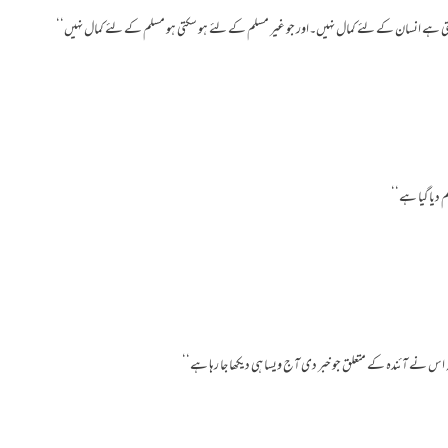
ی ہے انسان کے لئے کمال نہیں۔اور جو غیر مسلم کے لئے ہو سکتی ہو مسلم کے لئے کمال نہیں‘‘
م دیا گیا ہے‘‘
س نے آئندہ کے متعلق جو خبر دی آج ویسا ہی دیکھا جا رہا ہے‘‘