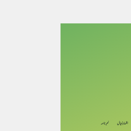
اظہارِ خیال
خبرنامہ