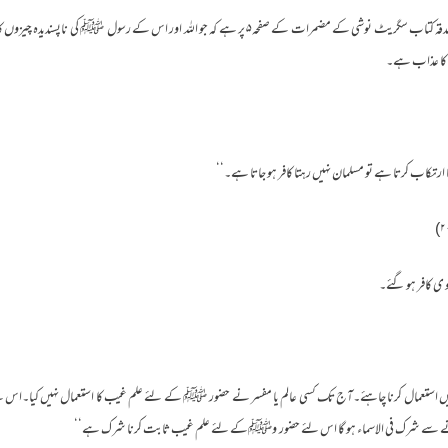
جبکہ بریلوی مولوی حسن علی رضوی کی مصدقہ کتاب سگریٹ نوشی کے مضمرات کے صفحہ۵ پر ہے کہ جو اللہ اور ا
 کا عذاب ہے۔
ا ارتکاب کرتا ہے تو مسلمان نہیں رہتا کافر ہو جاتا ہے۔‘‘
لو ی کافر ہو گئے۔
استعمال کرنا چاہئے۔آج تک کسی عالم یا مفسر نے حضور ﷺ کے لئے علم غیب کا استعمال نہیں کیا۔اس لئے 
کرنے سے شرک فی الاسماء ہو گا اس لئے حضور وﷺکے لئے علم غیب ثابت کرنا شرک ہے‘‘