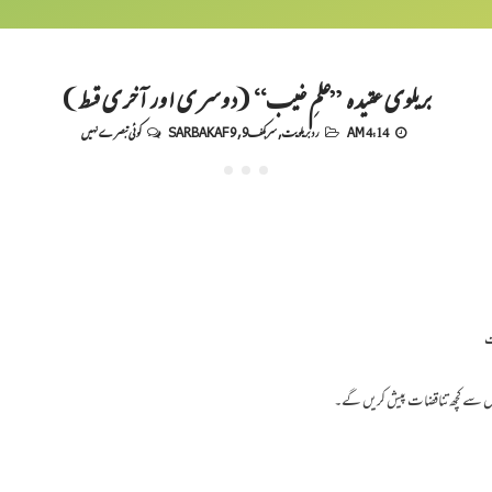
بریلوی عقیدہ ”علمِ غیب“ (دوسری اور آخری قسط)
4:14 AM
رد بریلویت
,
سربکف9
,
SARBAKAF 9
کوئی تبصرے نہیں
ت
 سے کچھ تناقضات پیش کریں گے۔