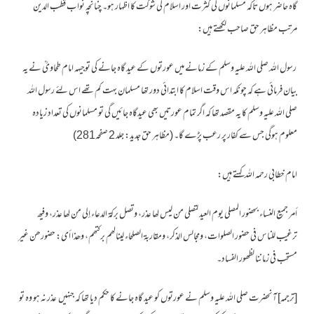
گاہ حاضر ہوں تاکہ مسلمانوں کی کثرت اور اسلام کی شوکت کا اظہار ہو۔ چنانچہ نواب قطب الدین
مرتب مظاہر حق صاحب لکھتے ہیں:
رسول اللہ صلی اللہ علیہ وسلم کے زمانے میں عورتوں کے عید گاہ جانے کی توجیہہ امام طحاویؒ نے یہ
بیان فرمائی ہے کہ چونکہ اس وقت اسلام کا ابتدائی دور تھا مسلمان بہت کم تھے اس لئے رسول اللہ
صلی اللہ علیہ وسلم کا یہ مقصد تھا کہ اگر تمام عورتیں بھی عیدگاہ جائیں گی تو مسلمانوں کی تعداد زیادہ
معلوم ہوگی جس سے کفار پر رعب پڑے گا۔ (مظاہر حق جدید: جلد 2 صفحہ281)
امام خطابی رحمہ اللہ کہتے ہیں:
أمر جميع النساء بحضور المصلى يوم العيد لتصلی من ليس لھا عذر، وتصل بركة الدعاء إلى من لھا عذر، وفيھ
ترغيب للناس فی حضور الصلوات، ومجالس الذكر، ومقاربة الصلحاء لينالھم بركتھم، وھذا أی: حضورھن غير
مستحب فی زماننا لظھور الفساد۔
[ترجمہ] آنحضرت صلی اللہ علیہ وسلم نے عورتوں کو عید گاہ جانے کا حکم دیا تھا کہ جنہیں عذر نہ ہو وہ تو