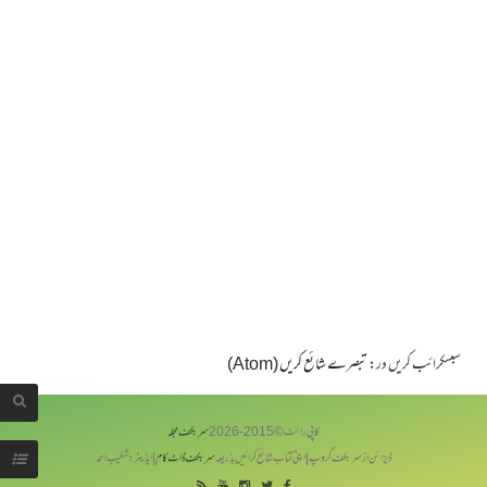
سبسکرائب کریں در:
تبصرے شائع کریں (Atom)
کاپی رائٹ © 2015-
2026
سربکف مجلہ
ڈیزائن از سر بکف گروپ | اپنی کتاب شائع کرائیں بذریعہ
سربکف ڈاٹ کام
| ایڈیٹر: شکیب احمد