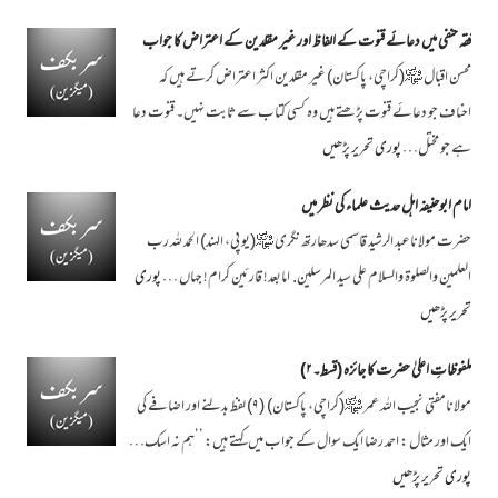
فقہ حنفی میں دعائے قنوت کے الفاظ اور غیر مقلدین کے اعتراض کا جواب
محسن اقبال ﷾(کراچی، پاکستان) غیر مقلدین اکثر اعتراض کرتے ہیں کہ
احناف جو دعائے قنوت پڑھتے ہیں وہ کسی کتاب سے ثابت نہیں۔ قنوت دعا
ہے جو مختل…
پوری تحریر پڑھیں
امام ابوحنیفہ اہل حدیث علماء کی نظر میں
حضرت مولاناعبد الرشید قاسمی سدھارتھ نگری ﷾(یو پی، الہند) الحمد للہ رب
العلمین والصلوة والسلام علی سید المرسلین. امابعد! قارئین کرام! جہاں …
پوری
تحریر پڑھیں
ملفوظاتِ اعلیٰ حضرت کا جائزہ (قسط۔۲)
مولانامفتی نجیب اللہ عمر ﷾(کراچی، پاکستان) (۹) لفظ بدلنے اور اضافے کی
ایک اور مثال : احمد رضا ایک سوال کے جواب میں کہتے ہیں: ’’ہم نہ اسک…
پوری تحریر پڑھیں