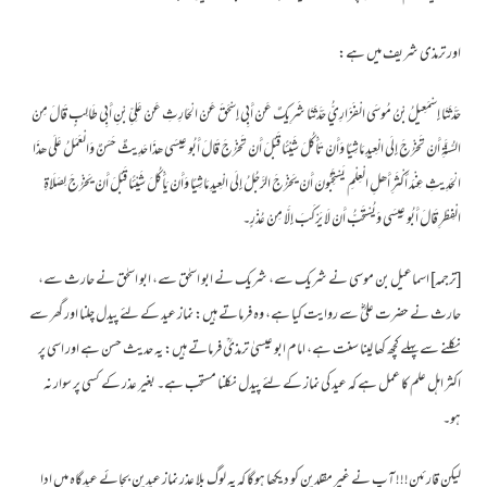
اور ترمذی شریف میں ہے:
حَدَّثَنَا إِسْمَعِيلُ بْنُ مُوسَی الْفَزَارِيُّ حَدَّثَنَا شَرِيکٌ عَنْ أَبِي إِسْحَقَ عَنْ الْحَارِثِ عَنْ عَلِيِّ بْنِ أَبِي طَالِبٍ قَالَ مِنْ
السُّنَّةِ أَنْ تَخْرُجَ إِلَی الْعِيدِ مَاشِيًا وَأَنْ تَأْکُلَ شَيْئًا قَبْلَ أَنْ تَخْرُجَ قَالَ أَبُو عِيسَی ھذَا حَدِيثٌ حَسَنٌ وَالْعَمَلُ عَلَی ھذَا
الْحَدِيثِ عِنْدَ أَکْثَرِ أَھلِ الْعِلْمِ يَسْتَحِبُّونَ أَنْ يَخْرُجَ الرَّجُلُ إِلَی الْعِيدِ مَاشِيًا وَأَنْ يَأْکُلَ شَيْئًا قَبْلَ أَنْ يَخْرُجَ لِصَلَاةِ
الْفِطْرِ قَالَ أَبُو عِيسَی وَيُسْتَحَبُّ أَنْ لَا يَرْکَبَ إِلَّا مِنْ عُذْرٍ۔
[ترجمہ] اسماعیل بن موسی نے شریک سے، شریک نے ابو اسحٰق سے، ابو اسحٰق نے حارث سے،
حارث نے حضرت علیؓ سے روایت کیا ہے، وہ فرماتے ہیں: نماز عید کے لئے پیدل چلنا اور گھر سے
نکلنے سے پہلے کچھ کھا لینا سنت ہے، امام ابو عیسیٰ ترمذیؒ فرماتے ہیں: یہ حدیث حسن ہے اور اسی پر
اکثر اہل علم کا عمل ہے کہ عید کی نماز کے لئے پیدل نکلنا مستحب ہے۔ بغیر عذر کے کسی پر سوار نہ
ہو۔
لیکن قارئین!!! آپ نے غیر مقلدین کو دیکھا ہوگا کہ یہ لوگ بلا عذر نماز عیدین بجائے عیدگاہ میں ادا