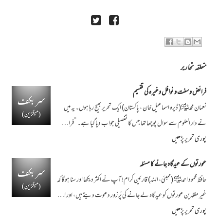
متعلقہ تحاریر
فرائض و سنت و نوافل وغیرہ کی تقسیم
نعمان محمد﷾( ڈیرہ اسماعیل خان ، پاکستان) ایک تحریر بھیج رہا ہوں۔ یہ میں
نے دار العلوم سے سوال پوچھا تھا جس کا تفصیلی جواب دیا گیا ہے۔ ”فرا…
پوری تحریر پڑھیں
عورتوں کے عیدگاہ جانے کا مسئلہ
حافظ محمود احمد﷾ (ممبئی، الہند) قارئین کرام! آپ نے اکثر دیکھا اور سنا ہوگا کہ
غیر مقلدین عورتوں کو عیدگاہ لے جانے کی پُر زور دعوت دیتے ہیں، اور ا…
پوری تحریر پڑھیں