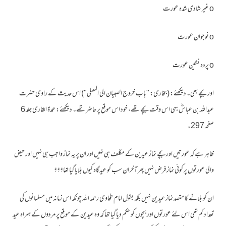
o
غیر شادی شدہ عورت
o
نوجوان عورت
o
پردہ نشین عورت
اور بچے بھی۔ دیکھئے: (بخاری: "باب خروج الصبیان الی المصلی") اس حدیث کے راوی حضرت
عبداللہ بن عباسؓ بهی اس وقت بچے تھے، خود اس موقع پر حاضر تھے۔ دیکھئے: عمدة القاری جلد 6
صفحہ 297۔
ظاہر ہے کہ عورتیں اور بچے نماز عیدین کے مکلّف ہی نہیں اور ان پر یہ نماز واجب ہی نہیں اور حیض
والی عورتوں پر کوئی نماز فرض نہیں پھر آخر ان سب کو عیدگاہ کیوں بلایا گیا تھا؟؟؟
ان کو بلانے کا مقصد نماز عیدین نہیں بلکہ بقول امام طحاوی رحمہ اللہ چونکہ اس زمانہ میں مسلمانوں کی
تعداد کم تھی اس لئے عورتوں اور بچوں کو حکم دیا گیا تھا کہ وہ عیدین کے موقع پر مردوں کے ہمراہ عید