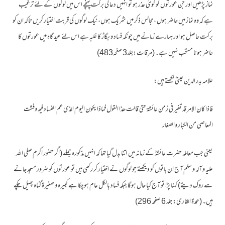
نماز پڑھیں اور جن عورتوں کو کوئ عذر ہو تو انہیں دعا کی برکت پہنچے اس میں لوگوں کے لئے ترغیب
ہے کہ وہ نماز میں حاضر ہوں ، مجالس ذکر میں شریک ہوں، نیک لوگوں کی قربت اختیار کریں تاکہ ان کو
برکت حاصل ہو اور ہمارے زمانے میں چونکہ فساد و بگاڑ کا غلبہ ہے اس لئے عید گاہ میں عورتوں کا
حاضر ہونا مستحب نہیں ہے۔ (مرقات:جلد3 صفحہ483)
علامہ بدر الدین عینیؒ لکھتے ہیں:
فاذا کان الامر قد تغیر فی زمن عائشۃ حتی قالت ھذا القول فماذا یکون الیوم الذی عم الفساد فیھ وفشت
المعاصی من الکبار والصغار
یعنی جب معاملہ حضرت عائشہؓ کے زمانہ میں اتنا بدل گیا تھا کہ انہیں مذکورہ جملے (اگر حضور اکرم صلی اللہ
علیہ و آلہ و سلم آج ان باتوں کو دیکھتے جو لوگوں نے اختیار کر رکھی ہیں تو عورتوں کو ضرور مسجد جانے
سے روک دیتے) کہنا پڑا تو آج کیا حال ہوگا جبکہ فساد بالکل عام ہوچکا ہے کبیرہ و صغيرة گناہ پھیل چکے
ہیں۔ (عمدة القاری: جلد 6 صفحہ 296)