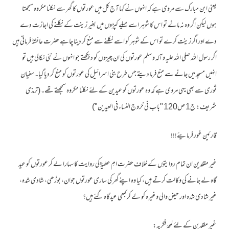
یعنی ابن مبارک سے مروی ہے کہ انہوں نے کہا آج کل میں عورتوں کا گھر سے نکلنا مکروہ سمجھتا
ہوں لیکن اگر وہ نہ مانے تو اس کا شوہر اسے میلے کپڑوں میں بغیر زینت کے نکلنے کی اجازت دے
دے اور اگر زینت کرے تو اس کے شوہر کو اسے نکلنے سے منع کر دینا چاہے حضرت عائشہؓ فرماتی ہیں
اگر رسول اللہ صلی اللہ علیہ و آلہ و سلم عورتوں کی ان چیزوں کو دیکھتے جو انہوں نے نئی نکالی ہیں تو
انہیں مسجد میں جانے سے منع فرما دیتے جس طرح بنی اسرائیل کی عورتوں کو منع کر دیا گیا۔ سفیان
ثوری سے بھی یہی مروی ہے کہ وہ عورتوں کو عیدین کے لئے نکلنا مکروہ سمجھتے تھے۔ (ترمذی
شریف: ج1 ص120 "باب فی خروج النساء فی العیدین")
قارئین غور فرمایئے!!!
غیر مقلدین ان تمام روایتوں کے خلاف حضرت امِ عطیہؓ کی روایت کا سہارا لے کر عورتوں کو عید
گاہ لے جانے کی وکالت کرتے ہیں، کیا وہ اپنے گھر کی ساری عورتوں جوان، بوڑھی، شادی شدہ،
غیر شادی شدہ اور حیض والی وغیرہ کو لے کر کبھی عیدگاہ گئے ہیں؟
غیر مقلدین کے لئے لمحۂ فکریہ: