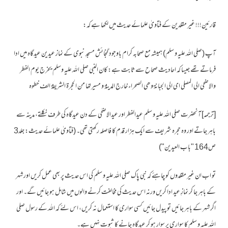
قارئین!!! غیر مقلدین کے فتاویٰ علمائے حدیث میں لکھا ہے کہ:
آپ (صلی اللہ علیہ و سلم) ہمیشہ مع صحابہ کرام باوجود گنجائش مسجدِ نبوی کے نماز عیدین عیدگاہ میں ادا
فرماتے تھے جیسا کہ احادیث صحاح سے ثابت ہے: کان النبی صلی اللہ علیہ وسلم یخرج یوم الفطر
والاضحی الی المصلی ای الی الجبانة وھی الصحراء خارج المدینة و مسیرتھا من الحجرۃ الشریفة الف خطوہ
[ترجمہ] آنحضرت صلی اللہ علیہ و سلم عیدالفطر اور عیدالاضحٰی کے دن عیدگاہ کی طرف نکلتے، مدینہ سے
باہر جاتے اور وہ حجرہ شریف سے ایک ہزار قدم کا فاصلہ رکھتی تھی۔ (فتاویٰ علمائے حدیث: جلد3
ص164 "باب العیدین")
تو اب ان غیر مقلدوں کو چاہئے کہ نبی پاک صلی اللہ علیہ و سلم کی اس حدیث پر بھی عمل کریں اور شہر
کے باہر جا کر نمازِ عید ادا کریں ورنہ اس حدیث کی مخالفت کرنے والوں میں شامل ہو جائیں گے۔ اور
اگر شہر کے باہر جائیں تو پیدل جائیں کسی سواری کا استعمال نہ کریں، اس لئے کہ اللہ کے رسول صلی
اللہ علیہ و سلم کا سواری پر سوار ہو کر عیدگاہ جانے کا ثبوت نہیں ہے۔