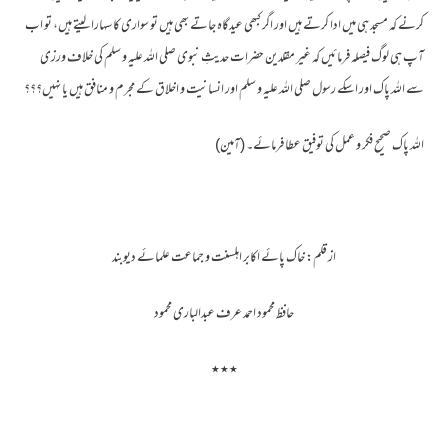
کرنے کہ مسجد ہی میں ادا کرتے ہیں اور اگر کبھی عیدگاہ جاتے بھی ہیں تو سواری کا سہارا لیتے ہیں، تو اب
آپ ہی لوگ فیصلہ فرمائیں کہ غیر مقلدین حضرات حدیثِ نبوی صلی اللہ علیہ و سلم کی خلاف ورزی
سے اللہ پاک اور اسکے رسول صلی اللہ علیہ و سلم اور انسانیت و اخلاق کے مجرم و منافق ہیں یا نہیں؟؟؟
اللہ پاک صحیح فکر و عمل کی توفیق عطا فرمائے۔ (آمین)
از قلم: خاک پائے اکابر اہلسنت و جماعت علمائے دیوبند
حافظ محمود احمد عرف عبدالباری محمود
٭٭٭