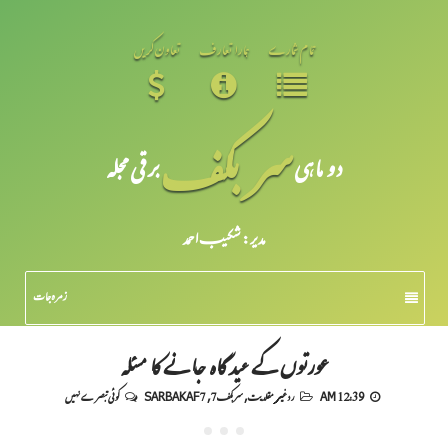
تمام شمارے
ہمارا تعارف
تعاون کریں
سر بکف
دو ماہی
برقی مجلہ
مدیر: شکیبـ احمد
زمرہ جات
عورتوں کے عیدگاہ جانے کا مسئلہ
12:39 AM
رد غیر مقلدیت
,
سربکف7
,
SARBAKAF 7
کوئی تبصرے نہیں