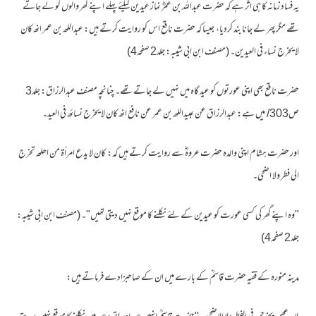
یہ فساد زمانہ کا ہی اثر ہے کہ حضرت عبداللہ بن عمرؓ نماز عیدین کیلئے پہلے اپنے گھر والوں کو لے جاتے
تھے مگر پھر لے جانا بند کردیا، جیسا کہ حضرت نافعؒ اس کو روایت کرتے ہیں: عبداللھ بن عمر انھ کان
لا یخرج نساء فی العیدین۔ (مصنف ابنِ ابی شیبہ: جلد2 صفحہ4)
حضرت نافعؒ بھی اپنی عورتوں کو عید گاہ میں نہیں لے جاتے تھے۔ چنانچہ مصنف عبدالرزاق: جلد3
ص303/ میں ہے: عبدالرزاق عن عبیداللھ بن عمر عن نافع انھ کان لا یخرج نسائھ فی العید۔
اور حضرت ہشام اپنی والدہ حضرت عروہؓ سے روایت کرتے ہیں کہ: کان لا یدع امرأۃ من اھلھ تخرج
الی فطر ولا اضحی۔
"وہ اپنے گھر کی کسی عورت کو عیدین کے لئے نکلنے کا موقع نہیں دیتی تھیں"۔ (مصنف ابنِ ابی شیبہ:
جلد2 صفحہ4)
مدینہ منورہ کے فقیہ حضرت قاسمؒ کے بارے میں ان کے صاحبزادے فرماتے ہیں: