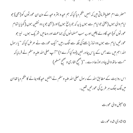
"حضرت ام عطیہؓ فرماتی ہیں کہ ہمیں حکم دیا گیا کہ ہم عید و بقرہ عید کے دن ان عورتوں کو (بھی) جو
ایام والی ہوں (یعنی جو ایام سے ہوں یا یہ کہ جو بالغ ہوں) اور (بھی جو پردہ نشین ہوں (گویا یا تمام
عورتوں کو) عید گاہ لے چلیں اور یہ سب مسلمانوں کی جماعت اور دعا میں شریک ہوں۔ نیز جو
عورتیں ایام سے ہوں وہ نماز پڑھنے کی جگہ سے الگ رہیں" ایک عورت نے عرض کیا کہ " یا رسول
اللہ ! ہم میں سے جس کے پاس چادر نہیں (وہ کیا کرے؟) " آپ صلی اللہ علیہ و سلم نے فرمایا کہ
"اسے ساتھ والی چادر اوڑھا دے۔" (صحیح بخاری و صحیح مسلم)
اس روایت کے مطابق اللہ کے رسول صلی اللہ علیہ و سلم نے جنہیں عیدگاہ جانے کا حکم دیا تھا ان
میں لگ بھگ ہر طرح کی عورتیں تھیں۔
o
حیض والی عورت
o
شادی شدہ عورت