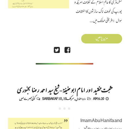
سکریٹری کا عالم اسلام کے خلاف امریکہ و
یورپ کی خوف ناک سازشوں کا انکشاف
سوال :افریقی ممالک میں...
مزید پڑھیں
مثبت تنقید اور امام ابو حنیفہؒ - شیخ سید احمد رضا بجنوری
6:20 AM
راہِ اعتدال
,
سربکف10
,
SARBAKAF 10
کوئی تبصرے نہیں
Imam Abu Hanifa and