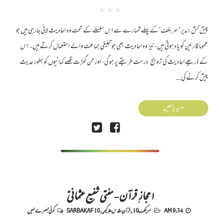
پیش کش: مدیر 'سربکف' کے پہلے شمارے سے اس سلسلے کے تحت وہ احادیث لائی جارہی ہیں جو
عموماً قارئین کو یاد ہوتی ہیں، نیز وہ احادیث بھی جو تبلیغی جماعت والے استعمال کرتے ہیں۔ اس
کے ذریعے احادیث کی ترویج درست طریقے پر ہو گی، اور من گھڑت قصے کہانیوں کو بطور حدیث
پیش کرنے کی...
مزید پڑھیں
اعجازِ قرآن - مفتی شفیع عثمانیؒ
9:34 AM
سربکف10
,
قرآنِ مقدس-تذکیر
,
SARBAKAF 10
کوئی تبصرے نہیں