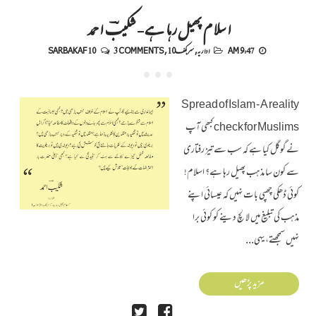
اسلام پھیل رہا ہے - شکیبؔ احمد
9:47 AM
اداریہ
,
سربکف10
,
3 COMMENTS
SARBAKAF 10
Spread of Islam - A reality
check for Muslims کبھی آپ
نے گوگل کیا ہے کہ سب سے تیز رفتاری
سے کون سا مذہب پھیل رہا ہے؟ اسلام!
کوئی ڈھکی چھپی بات نہیں کہ عیسائی اپنے
مذہب کی تبلیغ میں لالچ دینے کو کوئی برا
نہیں سمجھتے، یہی...
مزید پڑھیں