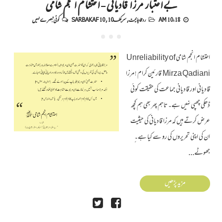
بے اعتبار مرزا قادیانی - احتشام انجم شامی
10:18 AM
رد قادیانیت
,
سربکف10
,
SARBAKAF 10
کوئی تبصرے نہیں
احتشام انجم شامی Unreliability of
Mirza Qadiani قارئین کرام ! مرزا
قادیانی اور قادیانی جماعت کی حقیقت کوئی
ڈھکی چھپی نہیں ہے۔ تاہم پھر بھی ہم کچھ
عرض کرتے ہیں کہ مرزا قادیانی کی حیثیت
ان کی اپنی تحریروں کی رو سے کیا ہے۔ٍ
جھوٹے...
مزید پڑھیں