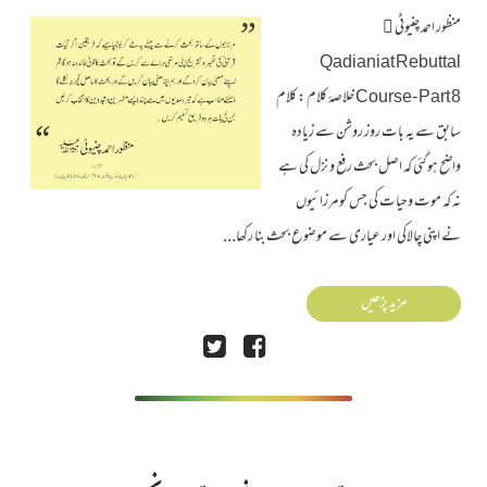
منظور احمد چنیوٹی ﷫
Qadianiat Rebuttal
Course- Part 8 خلاصۂ کلام : کلام
سابق سے یہ بات روز روشن سے زیادہ
واضح ہوگئی کہ اصل بحث رفع و نزل کی ہے
نہ کہ موت وحیات کی جس کو مرزائیوں
نے اپنی چالاکی اور عیاری سے موضوع بحث بنا رکھا...
مزید پڑھیں