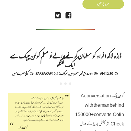
مزید پڑھیں
ڈیڑھ لاکھ افراد کو مسلمان کرنے والے نو مسلم کولن چیک سے
ایک گفتگو
12:30 AM
دعوت حق غیر مسلموں میں
,
سربکف10
,
SARBAKAF 10
کوئی تبصرے نہیں
کولن چیک A conversation
with the man behind
150000+ converts, Colin
Check انٹرنیشنل چرچ کے جنرل