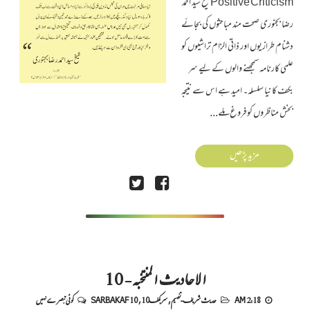
Positive Criticism شیخ سید احمد
رضا بجنوری صحت مند مباحثوں کی بجائے
دشنام طرازیوں اور ذاتی الزام تراشیوں کو
علمی کارنامہ سمجھنے والوں کے لیے سر
بکف کا نیا سلسلہ۔ امید ہے اس سے نتیجہ
بخش مناظروں کو فروغ ملے...
مزید پڑھیں
الاحادیث المنتخبہ - 10
2:18 AM
حدیث شریف-تفہیم
,
سربکف10
,
SARBAKAF 10
کوئی تبصرے نہیں