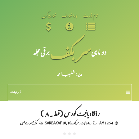
تمام شمارے
ہمارا تعارف
تعاون کریں
سر بکف
دو ماہی
برقی مجلہ
مدیر: شکیبـ احمد
زمرہ جات
ردِّقادیانیت کورس (قسط۔۸)
12:54 AM
رد قادیانیت
,
سربکف10
,
SARBAKAF 10
کوئی تبصرے نہیں