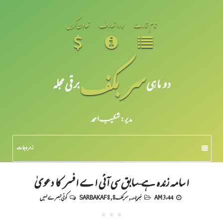
تمام شمارے
ہمارا تعارف
تعاون کریں
سر بکف
دو ماہی
برقی مجلہ
مدیر: شکیبـ احمد
زمرہ جات
اسامہ زندہ ہے-سابق سی آئی اے افسر کا دعویٰ
3:44 AM
خبرنامہ
,
سربکف8
,
SARBAKAF 8
کوئی تبصرے نہیں