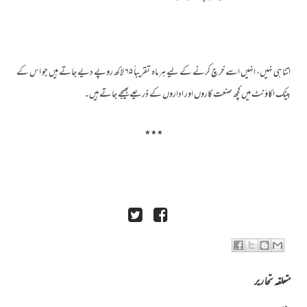
اتنا ہی نہیں، انہیں اسے خرچ کرنے کے لیے ہر ماہ تقریباً ۶۵ لاکھ روپے دیے جاتے ہیں جو اس کے
بینک اکاؤنٹ میں کچھ صنعت کاروں اور اداروں کے ذریعے بھیجے جاتے ہیں۔
٭٭٭
متعلقہ تحاریر