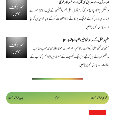
اسامہ زندہ ہے-سابق سی آئی اے افسر کا دعویٰ
واشنگٹن (ایجنسیاں) امریکہ کی سینٹرل انٹلی جنس ایجنسی کے ایک سابق افسر نے
اسامہ بن لادن کو لے کر ایک چونکانے والا انکشاف کر کے دنیا کو حیران کر دیا
ہ…
پوری تحریر پڑھیں
علم و فضل کے ساتھ تواضع و للہیت(قسط۔ ۳)
مفتی محمد تقی عثمانی دامت برکاتہم ۱۰- حضرت مولانا قاری محمد طیب صاحب
مدظلہم فرماتے ہیں کہ مجھے اپنی ایک تصنیف کے سلسلہ میں ابوالحسن کذاب کے
حالات…
پوری تحریر پڑھیں
قدیم تر اشاعت
ہوم
جدید تر اشاعت