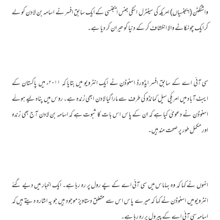
واشنگٹن (ایجنسیاں) امریکہ کی سینٹرل انٹلی جنس ایجنسی کے ایک سابق افسر نے اسامہ بن لادن کو لے
کر ایک چونکانے والا انکشاف کر کے دنیا کو حیران کر دیا ہے۔
سی آئی اے کے سابق افسر ایڈورڈ اسنوڈن نے ایک انٹرویو میں بتایا کہ ۲۰۱۱ء میں پاکستان کے
ایبٹ آباد میں امریکی سیل کمانڈو کی طرف سے مارا گیا لادن ابھی زندہ ہے۔ روس میں پناہ لیے ہوئے
اسنوڈن نے دعویٰ کیا ہے کہ ان کے پاس اس بات کا ثبوت ہے کہ اسامہ بن لادن آج بھی زندہ
اور مکمل طور پر صحت مند ہیں۔
انہوں نے کہا کہ وہ بہاماس میں سی آئی اے کے پے رول پر رہ رہا ہے۔ ایک اخبار میں دیے گئے
انٹرویو میں اسنوڈن نے کہا کہ میرے پاس اس سے متعلق دستاویز موجود ہیں جو یہ اشارہ دیتے ہیں کہ
اسامہ سی آئی اے کے پیرول پر رہ رہا ہے۔