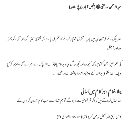
عبد الرحمٰن صدیقی ﷾ (فیض آباد، یو پی، الہند)
اللہ پاک نے قرآن مجید میں بار بار تقویٰ اختیار کرنے کا حکم فرمایا ہے کہ تقویٰ اختیار کرو اور گناہ کو چھوڑ
دو اور آجکل
کی حکومتیں بھی کہتی ہیں کہ” کچھ دو اور کچھ لو “کی بنیاد پر کام چلاؤ.... اللہ پاک نے ہم سے گناہ چھڑوا کر کیا
دیا.... لہٰذا تقویٰ پر اللہ کے دینی و اخروی انعامات دیکھئے....
پہلا انعام : ہر کام میں آسانی
اللہ تعالٰی فرماتے ہیں کہ اگر تم تقویٰ سے رہو گے تو ہم تمہارے سب کام آسان کر دیں گے...
وَمَنْ يَتَّقِ اللَّهَ يَجْعَلْ لَهُ مِنْ أَمْرِهِ يُسْرًا (سورہ ۶۵، الطلاق:۴)