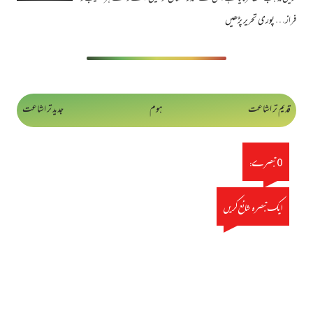
فراز…
پوری تحریر پڑھیں
قدیم تر اشاعت
ہوم
جدید تر اشاعت
0 تبصرے:
ایک تبصرہ شائع کریں