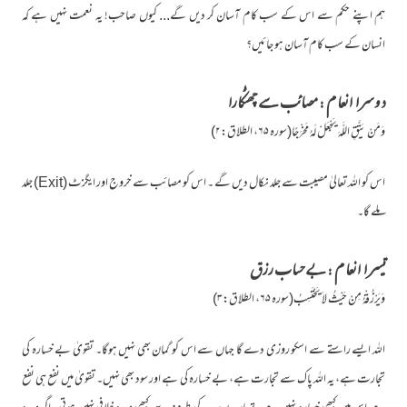
ہم اپنے حکم سے اس کے سب کام آسان کر دیں گے... کیوں صاحب! یہ نعمت نہیں ہے کہ
انسان کے سب کام آسان ہو جائیں؟
دوسرا انعام : مصائب سے چھٹکارا
وَمَنْ يَتَّقِ اللَّهَ يَجْعَلْ لَهُ مَخْرَجًا(سورہ ۶۵، الطلاق:۲)
اس کو اللہ تعالیٰ مصیبت سے جلد نکال دیں گے ۔ اس کو مصائب سے خروج اور ایگزٹ (Exit) جلد
ملے گا۔
تیسرا انعام : بے حساب رزق
وَيَرْزُقْهُ مِنْ حَيْثُ لاَ يَحْتَسِبُ(سورہ ۶۵، الطلاق:۳)
اللہ ایسے راستے سے اسکو روزی دے گا جہاں سے اس کو گمان بھی نہیں ہوگا۔ تقویٰ بے خسارہ کی
تجارت ہے، یہ اللہ پاک سے تجارت ہے، بے خسارہ کی ہے اور سود بھی نہیں۔ تقویٰ میں نفع ہی نفع