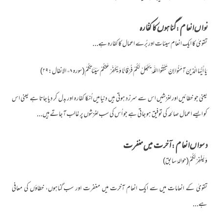
نواں انعام : گناہوں کا کفّارہ
تقویٰ کا ایک انعام سیئات اور بُرے اعمال کا کفارہ ہے...
يَا أَيُّهَا الَّذِينَ آمَنُوا إِنْ تَتَّقُوا اللَّهَ يَجْعَلْ لَكُمْ فُرْقَانًا وَيُكَفِّرْ عَنكُمْ سَيِّئَاتِكُمْ(سورہ ۸، الانفال:۲۹)
یعنی جو خطائیں اور لغزشیں اس سے سرزد ہوتی ہیں دنیا میں اُنکا کفارہ اور بدل کر دیا جاتا ہے یعنی اس
کو ایسے اعمال صالحہ کی توفیق ہو جاتی ہے جو اُس کی سب لغزشوں پر غالب آ جاتے ہیں...
دسواں انعام : آخرت میں مغفرت
وَيَغْفِرْ لَكُمْ(حوالۂ سابق)
تقویٰ کے انعامات میں سے ایک انعام آخرت میں مغفرت اور سب گناہوں، خطاؤں کی معافی
ہے...