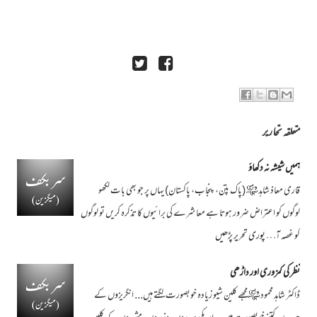
متعلقہ تحاریر
ہمیں شیشہ نہ دکھاؤ
قاری معاذ شاہد ﷾ (پاک پتن، پنجاب، پاکستان) یہاں پر جو بھی بات لکھو
لوگوں کو اعتراض ضرور ہوتا ہے معاشرے کی برائیوں کا تذکرہ کریں تو لوگوں
کو غصہ آ…
پوری تحریر پڑھیں
نظر کی کمزوری اور داڑھی
ڈاکٹر شاہد محمود ﷾ مجھے کلین شیو زیادہ خوبصورت لگتے ہیں... انگریزوں کے