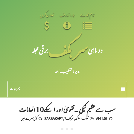
تمام شمارے
ہمارا تعارف
تعاون کریں
سر بکف
دو ماہی
برقی مجلہ
مدیر: شکیبـ احمد
زمرہ جات
سب سے عظیم نیکی .... تقویٰ اور اسکے10 انعامات
1:05 AM
تصوف و سلوک
,
سربکف7
,
SARBAKAF 7
کوئی تبصرے نہیں