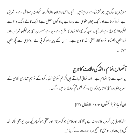
معزز وہی لوگ ہیں جو تقویٰ سے رہتے ہیں۔ ایک اعلیٰ خاندان والا اگر خدانخواستہ بدمعاش ہے، شرابی
ہے، زنا کرتا ہے اور ایک جولاہا تقویٰ سے رہتا ہے بتاؤ کون افضل ہے؟ ایک کالے رنگ والا ہے
لیکن اللہ کا ولی ہے اور ایک سفید گوری چمڑی والا انگریز ہے، چاہے مسلمان بھی ہو لیکن شراب اور
زنا نہیں چھوڑتا تو وہ کالا حبشی اللہ کا ولی ہے... اس کے پیر دھو کر پی لے.. چمڑی سے کچھ نہیں
ہوتا...
آٹھواں انعام : اللہ کی ولایت کا تاج
یہ سب سے بڑا انعام ہے.. اللہ تعالیٰ فرماتے ہیں اگر تم تقویٰ اختیار کرو گے تو ہم تمہاری غلامی کے
سر پر اپنی دوستی کا تاج رکھ دیں گے یعنی تم کو ولی بنا لیں گے.. .
إِنْ أَوْلِيَاؤُهُ إِلاَّ الْمُتَّقُونَ(سورہ ۸، الانفال:۳۴)
اللہ کا ولی بن کر مرنا فائدہ مند ہے یا گنہگار اور فاسق ہو کر مرنا؟ اور متقی ہو کر پھر کچھ دن جیو بھی تاکہ اللہ
کی ولایت اور دوستی کا صحیح مزہ دنیا سے لے کر جاؤ...