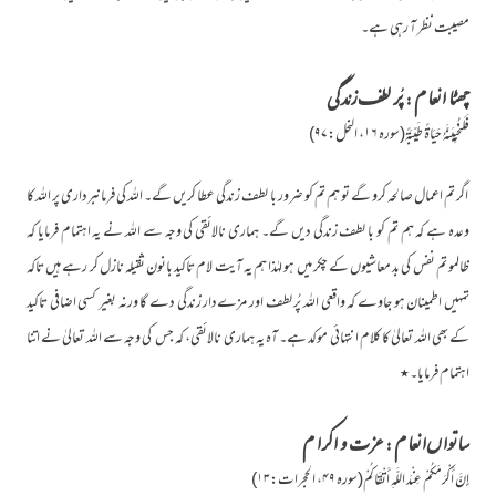
مصیبت نظر آ رہی ہے۔
چھٹا انعام : پُر لطف زندگی
فَلَنُحْيِيَنَّهُ حَيَاةً طَيِّبَةً(سورہ ۱۶، النحل:۹۷)
اگر تم اعمال صالحہ کرو گے تو ہم تم کو ضرور با لطف زندگی عطا کریں گے۔ اللہ کی فرمانبرداری پر اللہ کا
وعدہ ہے کہ ہم تم کو با لطف زندگی دیں گے۔ ہماری نالائقی کی وجہ سے اللہ نے یہ اہتمام فرمایا کہ
ظالمو تم نفس کی بد معاشیوں کے چکر میں ہو لہٰذا ہم یہ آیت لام تاکید بانون ثقیلہ نازل کر رہے ہیں تاکہ
تمہیں اطمینان ہو جاوے کہ واقعی اللہ پُر لطف اور مزےدار زندگی دے گا ورنہ بغیر کسی اضافی تاکید
کے بھی اللہ تعالیٰ کا کلام انتہائی موکد ہے۔ آہ یہ ہماری نالائقی، کہ جس کی وجہ سے اللہ تعالیٰ نے اتنا
اہتمام فرمایا۔٭
ساتواں انعام : عزت و اکرام
إِنَّ أَكْرَمَكُمْ عِنْدَ اللَّهِ أَتْقَاكُمْ(سورہ ۴۹، الحجرات:۱۳)