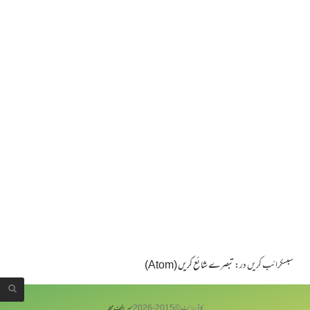
سبسکرائب کریں در:
تبصرے شائع کریں (Atom)
کاپی رائٹ © 2015-
2026
سربکف مجلہ