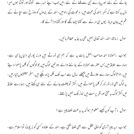
جانے کے لئے اور پیارے نبی سے ملنے کے لئے، میں جب اپنے اندر سے ٹٹولتا اور تولتا ہوں میرا
دل یہ کہتا ہے کہ اکبر !اللہ کی محبت میں، دعوت کی راہ میں، اللہ کے بندوں کو دوزخ سے بچانے کے
غم میں جان دینا، یوں ہی مرنے سے کتنا اچھا لگے گا اور کتنا مزا آئے گا۔
سوال : ماشاء اللہ، اللہ تعالی ہمیں بھی یہ جذبہ عطا فرمائیں۔
جواب :مولانا احمد صاحب اصل بات یہ ہے کہ ہم ہی ڈرتے ہیں ورنہ پوری دنیا پیاسی ہے،
ہمارے علاقہ میں بس حضرت مولانا کے جاننے والے دو تین لوگ ہیں جو لوگوں کو کلمہ پڑھوا دیتے
ہیں، ۲۵/ لوگ ہمارے علاقے میں پچھلے سال سے اب تک کلمہ پڑھ چکے ہیں، مگر سینکڑوں تیار ہیں،
یہ لوگ بھی ذرا ڈر ڈر کر کلمہ پڑھواتے ہیں، اکثر تو پھلت جانے کے لئے ہی کہتے ہیں، ہمارے علاقہ
میں اکثر لوگ بدعتی اور قبر پرست ہیں نماز تک نہیں پڑھتے۔
سوال : آپ کو یہ کیسے معلوم ہوا کہ یہ بدعت غلط چیز ہے ؟
جواب :یہ چیز آدمی کو اپنی عقل سے بھی غلط لگتی ہے، اللہ کے علاوہ کسی کو نہ پوجنا تو اسلام ہے،