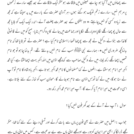
سے چھاؤں میں آ گیا ہو، چاہے مہینوں میں ملاقات ہو مگر ایک ملاقات کے بعد جیسے سارے زخموں
پر مرہم نہیں، سارے زخم ٹھیک ہو گئے ہوں، ہر آدمی حضرت کے بارے میں یہ سوچتا ہے کہ مجھ
سے زیادہ کسی کو نہیں چاہتے،٭ دو ہفتوں کے بعد حضرت پھلت آئے، اندر ایک ایک کو بلایا مجھ
سے حال پو چھا، گلے لگایا دوبار گلے لگایا اور جماعت میں جانے کا پروگرام بنایا، صبح کو میں نے قانونی
کاغذات بنوائے، وکیل نے مجھ سے پو چھا تمھا را اسلامی نام کیا ہے ؟ حضرت نے تو بتایا تھا کہ نام
بدلناکچھ ضروری نہیں٭، ہمارے نبی ﷺ سب کے نام نہیں بدلتے تھے، تم بدلنا چاہو تو جو نام
تمھیں اچھا لگے رکھ لینا، میں نے وکیل صاحب سے کہا مجھے اذان میں اللہ اکبر بہت اچھا لگتا ہے، کیا محمد
اکبر میرا نام ہو سکتا ہے، انھوں نے کہا مسلمانوں کا نام محمد اکبر ہو تا ہے، اکبر بادشاہ کا نام تو آپ
نے سنا ہو گا، میں نے کہا تو بس اذان سے نام ہو جائے گا، موذن سب کو نماز کے لئے بلاتا ہے،
اسی دعوت میں میرا نام آیا کرے گا، آپ میرا نام محمد اکبر رکھ دو۔
سوال : آپ نے آنے کے بعد گھر فون نہیں کیا ؟
جواب : اصل میں حضرت نے بھی فون پر ماں سے بات کرنے اور تسلی دینے کے لئے کہا تھا، مگر
مجھے ڈر لگا کہ ابھی میرا ایمان کمزور ہے اور مجھے اپنی ماں سے بے حد محبت ہے، کہیں میں اپنی ماں سے