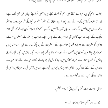
سوال : بلاشبہ۔ جزاکم اللہ، مسلمانوں کے لئے آپ کچھ پیغام دینا چاہیں گے۔
جواب :ہم کیا پیغام دے سکتے ہیں، ہم تو چھٹ بھیّے ہیں، ہمیں تو اپنے ایمان میں بھی شک ہے،
ہاں اتنا ضرور کہتے ہیں کہ مرنے سے پہلے اپنے علاقہ کے غیر مسلم بھائیوں کی فکر کریں ورنہ وہ حشر
کے میدان میں پکڑیں گے ضرور، وہاں آپ پھنسیں گے، یہ سمجھنا کہ اسلام کون لائے گا، کل شام
پنجاب کے ایک صاحب کا فون آیا تھا حضرت کے پاس، ایک صاحب جو سکھ تھے مسلمان ہوئے،
وہ ان کو حضرت سے دوبارہ کلمہ پڑھوا رہے تھے، حضرت نے بتایا کہ کہہ ر ہے ہیں اس ہفتہ میں یہ
سردار جی چالیسویں آدمی ہیں جنھوں نے میرے ہاتھ پر کلمہ پڑھا ہے، ایک ہفتہ میں ایک ایک آدمی
چالیس کو کلمہ پڑھوا دے تو چند مہینوں میں دنیا کا حال کیا ہو جائے گا اور میرے لئے اور میرے
خاندان کے لئے دعا کریں، خاص طور پر بس ایمان باقی رہے اور میں ڈھل مل نہ ہو جاؤں، اس کی
خاص دعا کی آپ سے درخواست ہے۔
سوال : بہت بہت شکریہ اکبر بھائی السلام علیکم۔
جواب :وعلیکم السلام و رحمۃ اللہ۔ ٭