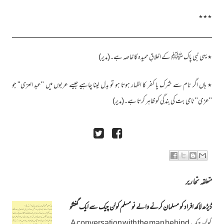
٭٭٭
٭ یہی نبی پاک ﷺ کے اخلاقِ حمیدہ کا خاصہ ہے۔(مدیر)
٭ ہاں اگر نام سے شرک یا کفر کا اظہار ہوتا ہو تو بدل لینا چاہیے جیسے عربوں میں "عبد العزی" جو
"عزی" نامی بت کی بندگی کو ظاہر کرتا ہے۔(مدیر)
متعلقہ تحاریر
ڈیڑھ لاکھ افراد کو مسلمان کرنے والے نو مسلم کولن چیک سے ایک گفتگو
کولن چیک A conversation with the man behind