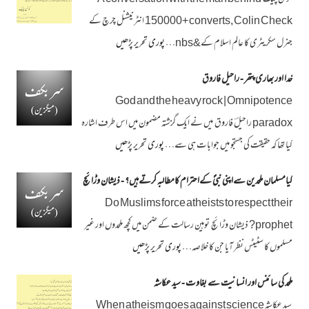
150000+ converts, Colin Check انٹرنیشنل چرچ کے
جنرل سکریٹری کا عالم اسلام کے&nbs…
پوری تحریر پڑھیں
خدا اور بھاری پتھر - راحیل فاروق
God and the heavy rock | Omnipotence
paradox راحیلؔ فاروق میں نے ایک گزشتہ مضمون میں اس طرف اشارہ
کیا تھا کہ حقیقت کی جستجو میں جوابات ہی سے…
پوری تحریر پڑھیں
کیامسلمان ملحدین سےاپنی نبیؐ کےاحترام کامطالبہ کرتےہیں؟ - ذیشان وڑائچ
Do Muslims force atheists to respect their
prophet? ذیشان وڑائچ توہین رسالت کے ضمن میں کچھ ملحدوں اور غیر
مسلموں کا سٹیٹس نظر آیا جن کا خلاصہ…
پوری تحریر پڑھیں
ملحد کی سائنس اور انسانیت سے بغاوت - سید عکاشہ
سید عکاشہ When atheism goes against science