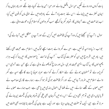
بات کروں وہ رونے لگیں میرا دل پگھل جائے اور میرا من جانے کو چاہنے لگے اور پھر وہاں جا کر
ایمان خطرے میں پڑجائے، اس لئے بہت یاد آنے کے باوجود میں نے اپنی ماں کو فون نہیں کیا،
اب جماعت میں سے آ جاؤں گا، تو پھر گھر جا کر مجھے سب گھر والوں کو اسلام کی دعوت دینی ہے۔
سوال : آپ کیا سمجھتے ہیں کہ وہ آپ کی مخالفت نہیں کریں گے اور آپ پر مشکل نہیں آ جائے گی؟
جو اب : زیادہ امید تو نہیں ہے، میرے گھر والے بہت اچھے لوگ ہیں، اسلام سے محبت بھی رکھتے
ہیں، پھر میں شروع میں ان کو حضرت کی کتاب’’ آپ کی امانت‘‘ پڑھوا دوں گا، میں جا کر ایک ہزار
چھپوا لوں گا، یہ کتاب ایسی محبت بھری، دل اور دماغ کو چھونے والی ہے کہ سچے من سے آدمی اس
کو پڑھ لے تو مسلمان ہونے کے لئے انکار کرنے کو اسے سوبار سوچنا پڑے گا، مجھے امید ہے گھر
والے اسلام میں ضرور آ جائیں گے اور اگر مخالفت ہو گی تو ہوا کرے، ہمارے قاری صاحب نے
ہمیں صحابہ کے قصے سنائے، میں نے فضائل اعمال ہندی میں پڑھی ہے، جب ہمارے صحابہ نے
قربانیاں دی ہیں تو ہم بھی دیں گے اس راہ میں اگر جان بھی چلی گئی تو پھر جان کی قیمت بن جائے گی
مرنا تو ہے ہی، ایک تو مفت میں جان دینا ہے اور ایک ہے جان کی قیمت بنا لینا وہ بھی جنت میں