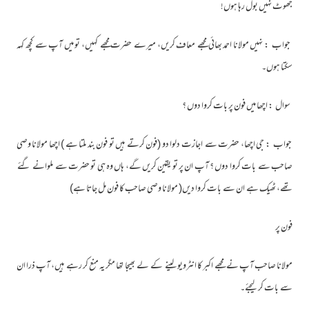
جھوٹ نہیں بول رہا ہوں!
◄
▼
جواب : نہیں مولانا احمد بھائی مجھے معاف کریں، میرے حضرت مجھے کہیں، تو میں آپ سے کچھ کہہ
سکتا ہوں۔
سوال : اچھا میں فون پر بات کروا دوں ؟
جواب : جی اچھا، حضرت سے اجازت دلوا دو (فون کرتے ہیں تو فون بند ملتا ہے ) اچھا مولانا وصی
صاحب سے بات کروا دوں ؟ آپ ان پر تو یقین کریں گے، ہاں وہ ہی تو حضرت سے ملوانے گئے
تھے، ٹھیک ہے ان سے بات کروا دیں( مولانا وصی صاحب کا فون مل جاتا ہے)
فون پر
مولانا صاحب آپ نے مجھے اکبر کا انٹرویو لینے کے لے بھیجا تھا مگر یہ منع کر رہے ہیں، آپ ذرا ان
سے بات کر لیجئے۔