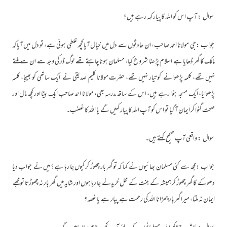
سوال : آپ اس کو اللہ کا پیار کہہ رہے ہیں ؟
جواب :جی مولانا احمد صاحب، ان حادثوں سے دل میں خیال آیا کچھ غلطی ہوئی ہے، تو دل میں آیا کہ
مالک کا گھر ڈھایا ہے اسلام پڑھنا شروع کیا، مسلمان ہونا چاہتے تھے لوگ ڈر کی وجہ سے ان سے ملتے
نہیں تھے، کلمہ پڑھوانے کو تیار نہیں تھے، حضرت مولانا کلیم صدیقی نے ایک ساتھی کو بھیجا، کلمہ
پڑھوایا، ایک مسجد بنوا رہے ہیں، اس کے ساتھ مدرسہ بھی، مولانا احمد صاحب ایک بیٹا اور کچھ مال اور
صحت گنوا کر ایمان آ گیا تو اس کو آپ اللہ کا پیار کہیں گے یا اللہ کا غضب۔
سوال : واقعی آپ صحیح کہتے ہیں۔
جواب :مجھ سے کئی مسلمان بھائیوں نے کہا کہ تو گھر بار چھوڑ کر کیوں جا رہا ہے ؟ میں نے جواب دیا
دھوکے کا گھر چھوڑ کر ہمیشہ کے جنت کے محل خریدنے جا رہا ہوں اور شاید میں گھر بار نہ چھوڑتا تو مجھے
ایمان نہ ملتا، میرا گھربار چھڑانا اللہ کی رحمت ہے پیار ہے یا غصہ؟