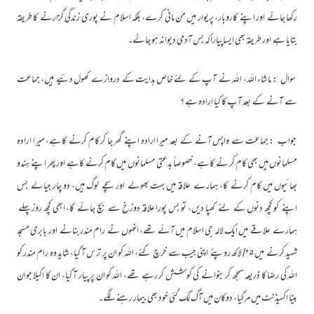
رکھا جائے اور اپنے کاروبار، پریوار میں من مانی کرے، بلکہ اسلام نے پوری زندگی گزارنے کا طریقہ
بتایا ہے اور طریقہ بھی ایساپیاراکہ بس آدمی دیوانہ ہو جائے۔
سوال : ماشاء اللہ، اللہ نے آپ کے لئے خاص ہدایت کے دروازے کھول دئیے ہیں، جماعت
سے آنے کے بعد آپ کا کیا ارادہ ہے ؟
جواب : جماعت سے واپس آنے کے بعد میرا ارادہ اپنے گھر جا کر کام کرنے کاہے، میرا ارادہ
مسلمانوں میں بھی کام کر نے کاہے، خصوصاً بدعتی مسلمانوں میں کام کرنے کاہے اور پھر اپنے ہندو
بھائیوں میں کام کرنے کا، ہمارے علاقہ میں بہت بھولے اور سچے لوگ ہیں، دو چار جیالے بس
اپنے کو کچھ دنوں کے لئے کھپا دیں، تو بس پورا علاقہ دوزخ سے بچ جائے گا، ابھی کچھ روز پہلے
ہمارے علاقے میں ایک لالہ جی اسلام میں آئے تھے، انھوں نے رام مندر بنانے اور بابری مسجد
شہید کرنے میں ۲۵/ لاکھ روپئے اپنی جیب سے خرچ کئے، اللہ کو ان پر ترس آ گیا، شاید وہ رام مندر کو
اللہ کی رضا کا ذریعہ سمجھ کر بنوانے کی کوشش کر رہے تھے، اللہ کو ان پر پیار آ گیا، ان کا اکیلا جوان
بیٹا اکسیڈنٹ میں مرگیا، دوکان میں آگ لگ گئی خود بھی بیمار رہنے لگے۔