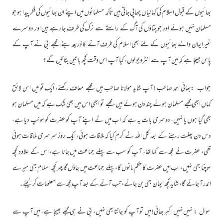
بھائیوں کے قبول اسلام کی کہانیاں چھاپی جاتی ہیں تاکہ مسلمانوں میں اپنے ان بھائیوں کی فکر پیدا ہو جو
مسلمان نہیں ہوئے اور جو چتاؤں کی آگ کے راستے سے نرک کی طرف جا رہے ہیں اور دوسرے
غیر ایمان والے بھائیوں کے لئے بھی اسلام کی طرف آنے کا ذریعہ بنے، مجھے ابی نے آپ کے
پاس بھیجا ہے کہ میں آپ سے انٹرویو لوں، کیا آپ اس وقت کچھ باتیں بتائیں گے ؟
جواب :بھائی احمد صاحب ! آپ شاید مولانا صاحب ہیں، مجھے معاف رکھئے، ایک تو میں اس لائق
کہاں ابھی مجھے مسلمان ہوئے چند دن ہوئے ہیں، مجھے تو ابھی اس میں بھی شک ہے کہ میں مسلمان ہو
بھی گیا ہوں یا نہیں، دوسری بات یہ ہے کہ اب میں نے اپنے آپ کو حضرت کو سونپ دیا ہے،
دس دن پھلت رہنے کے بعد کل اللہ نے کرم کیا کہ ملاقات ہوئی، ایک روز سرسری ملاقات ہوئی
تھی، حضرت نے مجھ سے کہا تھا، آپ کو سب سے پہلے جماعت میں جانا ہے، اس کے علاوہ کچھ
سوچنا بھی نہیں، اب میں حضرت کا حکم مانوں گا، پہلے جماعت میں جاؤں گا پھر کچھ اسلام بھی میرے
اندر آ جائے گا، شاید کچھ ایمان بھی بن جائے، تب آنے کے بعد آپ مجھ سے معلومات کر لیجئے۔
سوال : نہیں نہیں !کبر بھائی! میں تو آپ کو جانتا بھی نہیں، ابی نے ہی مجھے بھیجا ہے، میں آپ سے