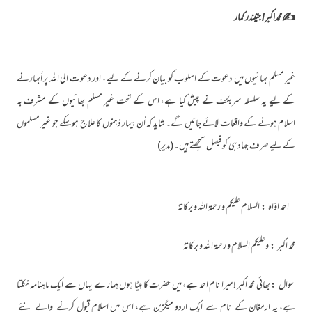
✍محمداکبر/ جتیندر کمار
غیر مسلم بھائیوں میں دعوت کے اسلوب کو بیان کرنے کے لیے ، اور دعوت الی اللہ پر اُبھارنے
کے لیے یہ سلسلہ سربکف نے پیش کیا ہے، اس کے تحت غیر مسلم بھائیوں کے مشرف بہ
اسلام ہونے کے واقعات لائے جائیں گے۔ شاید کہ اُن بیمار ذہنوں کا علاج ہوسکے جو غیر مسلموں
کے لیے صرف جہاد ہی کو فیصل سمجھتے ہیں۔ (مدیر)
احمد اوّاہ : السلام علیکم و رحمۃ اللہ و برکاتہٗ
محمد اکبر : وعلیکم السلام و رحمۃ اللہ و برکاتہٗ
سوال : بھائی محمد اکبر !میرا نام احمد ہے، میں حضرت کا بیٹا ہوں ہمارے یہاں سے ایک ماہنامہ نکلتا
ہے، یہ ارمغان کے نام سے ایک اردو میگزین ہے، اس میں اسلام قبول کرنے والے نئے