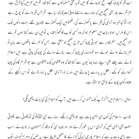
اب قبر کو پوجنا کیسے صحیح ہو جائے گا، میں تو بدعتی مسلمانوں سے کہتا تھا، تم میں ہم میں کیا فرق ہے،
ہم تم سے پھر بھی صحیح ہیں کہ ہمارے سامنے وہ(بُت) دِکھ رہا ہے، تم جس قبر والے کو پوج رہے
ہو، تو کیا خبر وہ آدمی کی قبر ہے یا گھوڑے کی، لکھنو میں ایک گھوڑے شاہ پیر تھے، بہت دنوں تک
اس کا عرس ہوتا رہا بعد میں معلوم ہوا کہ وہ کسی نواب کا گھوڑا تھا، یہ تو میں ان سے کہتا ہوں تم سے
ہم صحیح ہیں، مگر ظاہر ہے مورتی پوجا کس طرح صحیح ہو سکتی ہے، جس کو ہم نے ہاتھوں سے بنایا تو
ہم بنانے والے ہوئے، وہ خود ہماری پوجا کرے، بنانے والے کی پوجا کی جاتی ہے، میں اسلام
لانے سے پہلے بھی اپنے ہندو بھائیوں سے کہتا تھا کہ وہ بھگوان کیسا بھگوان ہے جو شرم گاہ کی پوجا
کروانے کو کہے، عقل پر پردے پڑ جاتے ہیں، ورنہ ذرا آدمی عقل پر زور ڈالے تو اس اکیلے کے
علاوہ کون پوجا کے لائق ہو سکتا ہے۔
سوال : اسلام میں آ کر آپ کیسا محسوس کر رہے ہیں، آپ کو اسلام کی کیا بات اچھی لگی؟
جواب :اسلام کی کون سی ایسی بات ہے جو اچھی نہ لگے، ہمارے نبی ﷺ کی تو چھوٹی سے چھوٹی
سنت بھی ایسی نہیں کہ آدمی اس پر غور کر لے اور صرف اسی کو دیکھ کر مسلمان نہ ہو جائے، سب
سے بڑی بات یہ ہے کہ اسلام پوری زندگی گزارنے کا مکمل طریقہ ہے، یہ نہیں کہ دھرم کو مندر تک