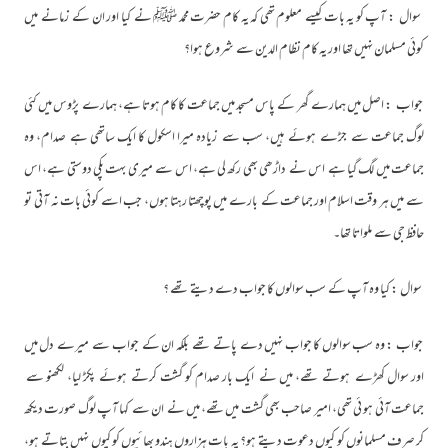
سوال : آپ کو یہ بات کیسے معلوم تھی کہ یہ کام حضرت محمد ﷺ نے کیا اور ان کے زمانے میں
کوئی مسلمان نہیں تھا اور یہ کام نظام الدین سے شروع ہوا؟
جواب : اصل میں ہمارے گھر کے پاس مسجد میں جماعت کا کام ہوتا ہے، ہمارے پڑوس میں کئی
لوگ جماعت سے جڑے ہوئے ہیں، سب سے زیادہ میرا اسکول کا ایک ساتھی ہے صدام، وہ
جماعت میں لگ گیا ہے اس نے داڑھی بھی رکھ لی ہے، اس سے میری بہت پکی دوستی ہے، اس
سے میں ہر وقت اسلام اور جماعت کے بارے میں پوچھتا رہتا ہوں، جب اسے کوئی بات نہ آتی تو
حافظ جی سے ملواتا تھا۔
سوال : کیا وہ آپ کے سب سوالوں کا جواب دے دیتے تھے ؟
جواب : وہ سب سوالوں کا جواب نہیں دے پاتے تھے بلکہ ان کے جواب سے میرے دل میں
اور سوال کھڑے ہوتے تھے، میں نے ایک بار صدام کو گشت کرتے ہوئے پکڑ لیا، لکھنو سے
جماعت آئی ہو ئی تھی، امیر صاحب بھی گشت میں تھے، میں نے ان سے کہا آپ لوگ صورت دیکھ
کر صرف مسلمانوں کو کیوں دعوت دیتے ہو؟ یہ بات ہزاروں ہندو بھائیوں کو کیوں نہیں بتاتے ہو،