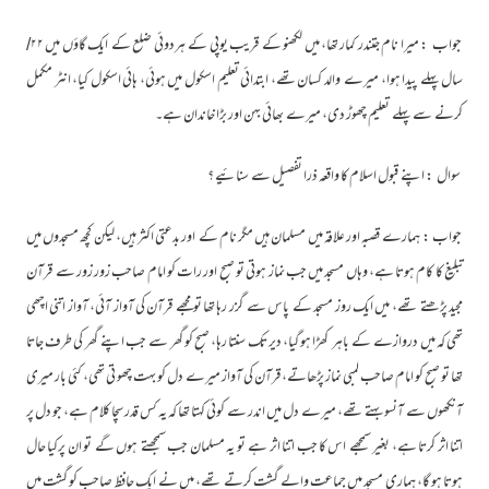
جواب : میرا نام جتندر کمار تھا، میں لکھنو کے قریب یوپی کے ہردوئی ضلع کے ایک گاؤں میں ۲۲/
سال پہلے پیدا ہوا، میرے والد کسان تھے، ابتدائی تعلیم اسکول میں ہوئی، ہائی اسکول کیا، انٹر مکمل
کرنے سے پہلے تعلیم چھوڑ دی، میرے بھائی بہن اور بڑا خاندان ہے۔
سوال : اپنے قبول اسلام کا واقعہ ذرا تفصیل سے سنائیے ؟
جواب : ہمارے قصبہ اور علاقہ میں مسلمان ہیں مگر نام کے اور بدعتی اکثر ہیں، لیکن کچھ مسجدوں میں
تبلیغ کا کام ہوتا ہے، وہاں مسجد میں جب نماز ہوتی تو صبح اور رات کو امام صاحب زور زور سے قرآن
مجید پڑھتے تھے، میں ایک روز مسجد کے پاس سے گزر رہا تھا تو مجھے قرآن کی آواز آئی، آواز اتنی اچھی
تھی کہ میں دروازے کے باہر کھڑا ہو گیا، دیر تک سنتا رہا، صبح کو گھر سے جب اپنے گھر کی طرف جاتا
تھا تو صبح کو امام صاحب لمبی نماز پڑھاتے، قرآن کی آواز میرے دل کو بہت چھو تی تھی، کئی بار میری
آنکھوں سے آنسو بہتے تھے، میرے دل میں اندر سے کوئی کہتا تھا کہ یہ کس قدر سچا کلام ہے، جو دل پر
اتنا اثر کرتا ہے، بغیر سمجھے اس کا جب اتنا اثر ہے تو یہ مسلمان جب سمجھتے ہوں گے تو ان پرکیا حال
ہوتا ہو گا، ہماری مسجد میں جماعت والے گشت کرتے تھے، میں نے ایک حافظ صاحب کو گشت میں