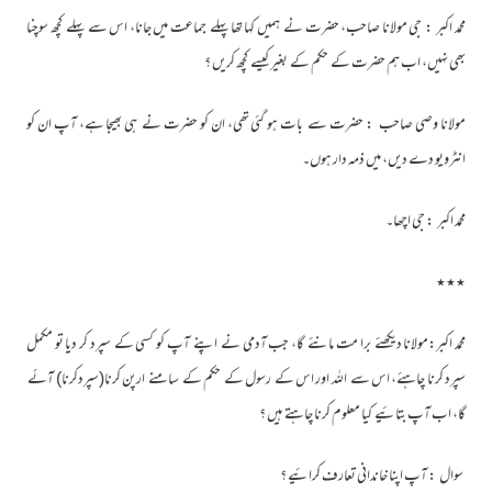
محمد اکبر : جی مولانا صاحب، حضرت نے ہمیں کہا تھا پہلے جماعت میں جانا، اس سے پہلے کچھ سوچنا
بھی نہیں، اب ہم حضرت کے حکم کے بغیر کیسے کچھ کریں ؟
مولانا وصی صاحب : حضرت سے بات ہو گئی تھی، ان کو حضرت نے ہی بھیجا ہے، آپ ان کو
انٹرویو دے دیں، میں ذمہ دار ہوں۔
محمد اکبر : جی اچھا۔
٭٭٭
محمد اکبر:مولانا دیکھئے برا مت مانئے گا، جب آدمی نے اپنے آپ کو کسی کے سپرد کر دیا تو مکمل
سپرد کرنا چاہئے، اس سے اللہ اور اس کے رسول کے حکم کے سامنے ارپن کرنا(سپردکرنا) آئے
گا، اب آپ بتائیے کیا معلوم کرنا چاہتے ہیں ؟
سوال : آپ اپنا خاندانی تعارف کرائیے ؟