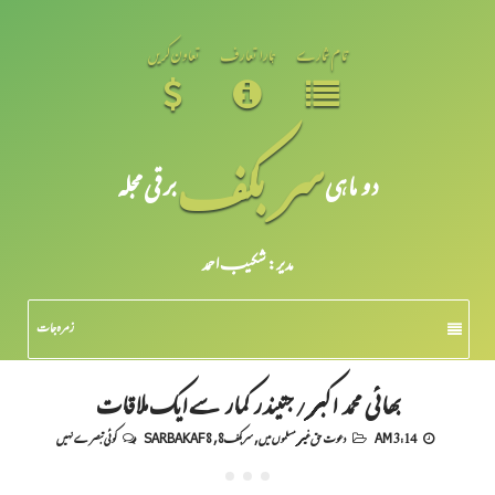
تمام شمارے
ہمارا تعارف
تعاون کریں
سر بکف
دو ماہی
برقی مجلہ
مدیر: شکیبـ احمد
زمرہ جات
بھائی محمد اکبر/ جتیندر کمار سے ایک ملاقات
3:14 AM
دعوت حق غیر مسلموں میں
,
سربکف8
,
SARBAKAF 8
کوئی تبصرے نہیں