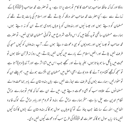
روکا اور کہا کہ حافظ صاحب جماعت کا کام تو بہت پرانا ہے، یہ تو حضرت محمد صاحب (ﷺ )کے
زمانے سے ہے، کیا حضرت محمد صاحب منھ دیکھ کر بلاتے تھے اور اسلام کی بات بتاتے تھے کہ
مسلمان کو دیتے ہوں اور عیسائیوں اور ہندوؤں کو یا وہاں یہودی ہوتے ان کو نہ دیتے ہوں،
ہمارے مسلمان ساتھی تو یہ کہتے ہیں کہ اس وقت شروع میں تو کوئی مسلمان تھا ہی نہیں، تو حضرت
محمد صاحب تو عیسائیوں اور یہودیوں کو ہی دعوت دیتے ہوں گے۔آپ ہندوؤں کو کیوں مسجد کی
طرف نہیں بلاتے اور انھیں اسلام کے بارے میں کیوں نہیں بتاتے، میں روزانہ قرآن سنتا ہوں تو
محبت میں پاگل سا ہو جاتا ہوں، بغیر جانے اور سمجھے جب اس میں اتنا اثر ہے اور آنند (مزہ)آتا ہے
تو سمجھ کر مجھے کتنا مزہ آئے گا، وہ بولے ابھی اصل میں مسلمان ہی بگڑے ہوئے ہیں، ہم پہلے ان کو
تو سنوار لیں، ہمارے بڑوں کی طرف سے اجازت نہیں ہے، ہاں ہندوستان کے باہر جماعت والے
مسلمانوں کے علاوہ سب کو بھی دعوت دیتے ہیں، میں نے ان سے کہا کہ کام تو ہمارے دیش
نظام الدین سے چل رہا ہے، مگر ہمارے دیش کے ہندو تو محروم اور باہر دیش کے لوگ فائدہ
اٹھائیں، اللہ کے سامنے جب جاؤ گے تو کیا وہاں یہ سوال ہو گا کہ ہندوستان کے بڑوں کا کہنا کیوں
نہیں مانا، یا یہ سوال ہو گا کہ حضرت محمد ﷺ کی طرح سب کو دعوت کیوں نہیں دی۔