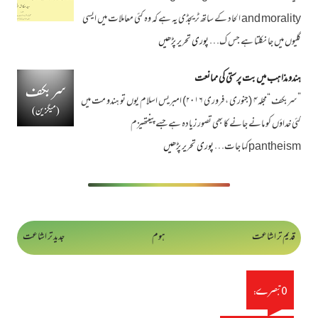
and morality الحاد کے ساتھ ٹریجڈی یہ ہے کہ وہ کئی معاملات میں ایسی
گلیوں میں جا نکلتا ہے جس ک…
پوری تحریر پڑھیں
ہندو مذاہب میں بت پرستی کی ممانعت
”سربکف “مجلہ۴ (جنوری ، فروری ۲۰۱۶) امبریس اسلام یوں تو ہندو مت میں
کئی خداؤں کو مانے جانے کا بھی تصور زیادہ ہے جسے پینتھیزم
pantheismکہا جات…
پوری تحریر پڑھیں
قدیم تر اشاعت
ہوم
جدید تر اشاعت
0 تبصرے: