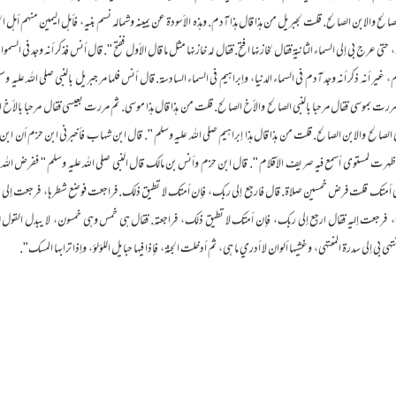
الصالح والابن الصالح‏.‏ قلت لجبريل من هذا قال هذا آدم‏.‏ وهذه الأسودة عن يمينه وشماله نسم بنيه،‏‏‏‏ ‏‏‏‏ فأهل اليمين منهم أهل الجنة،‏‏‏‏ ‏‏
بكى،‏‏‏‏ ‏‏‏‏ حتى عرج بي إلى السماء الثانية فقال لخازنها افتح‏.‏ فقال له خازنها مثل ما قال الأول ففتح ‏"‏‏.‏ قال أنس فذكر أنه وج
‏‏‏‏ غير أنه ذكر أنه وجد آدم في السماء الدنيا،‏‏‏‏ ‏‏‏‏ وإبراهيم في السماء السادسة‏.‏ قال أنس فلما مر جبريل بالنبي صلى الله عل
 مررت بموسى فقال مرحبا بالنبي الصالح والأخ الصالح‏.‏ قلت من هذا قال هذا موسى‏.‏ ثم مررت بعيسى فقال مرحبا بالأخ ال
ي الصالح والابن الصالح‏.‏ قلت من هذا قال هذا إبراهيم صلى الله عليه وسلم ‏"‏‏.‏ قال ابن شهاب فأخبرني ابن حزم أن اب
ى ظهرت لمستوى أسمع فيه صريف الأقلام ‏"‏‏.‏ قال ابن حزم وأنس بن مالك قال النبي صلى الله عليه وسلم ‏"‏ ففرض الله على 
 قلت فرض خمسين صلاة‏.‏ قال فارجع إلى ربك،‏‏‏‏ ‏‏‏‏ فإن أمتك لا تطيق ذلك‏.‏ فراجعت فوضع شطرها،‏‏‏‏ ‏‏‏‏ فرجعت إلى موسى
‏‏‏ ‏‏‏‏ فرجعت إليه فقال ارجع إلى ربك،‏‏‏‏ ‏‏‏‏ فإن أمتك لا تطيق ذلك،‏‏‏‏ ‏‏‏‏ فراجعته‏.‏ فقال هي خمس وهى خمسون،‏‏‏‏ ‏‏‏‏ لا يبد
درة المنتهى،‏‏‏‏ ‏‏‏‏ وغشيها ألوان لا أدري ما هي،‏‏‏‏ ‏‏‏‏ ثم أدخلت الجنة،‏‏‏‏ ‏‏‏‏ فإذا فيها حبايل اللؤلؤ،‏‏‏‏ ‏‏‏‏ وإذا ترابها المسك‏"‏‏.‏