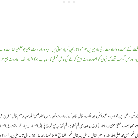
 تحت وہ احادیث لائی جارہی ہیں جو عموماً قارئین کو یاد ہوتی ہیں، نیز وہ احادیث بھی جو تبلیغی جماعت
 اور من گھڑت قصے کہانیوں کو بطور حدیث پیش کرنے کی فاش غلطی کا سدباب ہوگا انشاءاللہ۔ احادیث بمع حوا
 ‏‏‏‏ عن يونس،‏‏‏‏ ‏‏‏‏ عن ابن شهاب،‏‏‏‏ ‏‏‏‏ عن أنس بن مالك،‏‏‏‏ ‏‏‏‏ قال كان أبو ذر يحدث أن رسول الله صلى الله عليه وسلم قال ‏"‏ فرج
 بطست من ذهب ممتلئ حكمة وإيمانا،‏‏‏‏ ‏‏‏‏ فأفرغه في صدري ثم أطبقه،‏‏‏‏ ‏‏‏‏ ثم أخذ بيدي فعرج بي إلى السماء الدنيا،‏‏‏‏ ‏‏‏‏ فلما جئت إلى 
ي محمد صلى الله عليه وسلم‏.‏ فقال أرسل إليه قال نعم‏.‏ فلما فتح علونا السماء الدنيا،‏‏‏‏ ‏‏‏‏ فإذا رجل قاعد على يمينه أسودة وعلى يساره