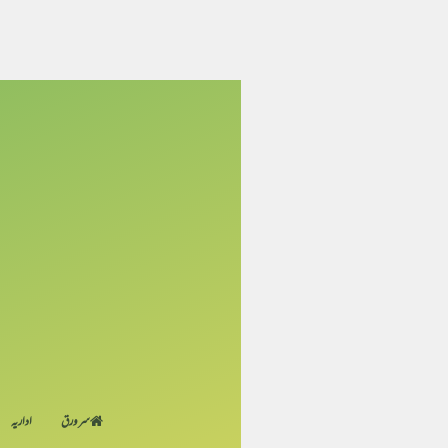
سر ورق
اداریہ