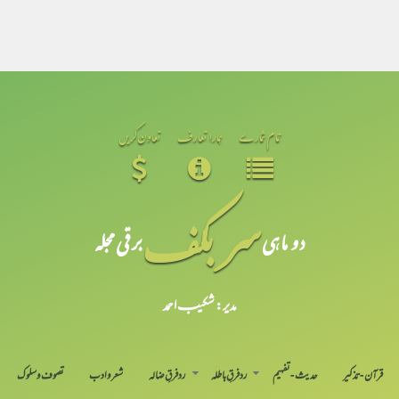
تمام شمارے
ہمارا تعارف
تعاون کریں
سر بکف
دو ماہی
برقی مجلہ
مدیر: شکیبـ احمد
قرآن-تذکیر
حدیث-تفہیم
رد فرقِ باطلہ
رد فرقِ ضالہ
شعر و ادب
تصوف و سلوک