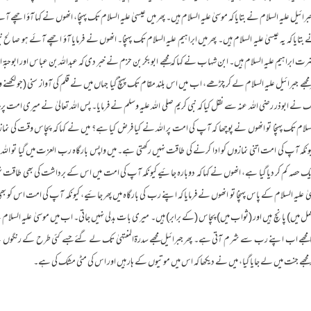
ائیل علیہ السلام نے بتایا کہ موسیٰ علیہ السلام ہیں۔ پھر میں عیسیٰ علیہ السلام تک پہنچا، انھوں نے کہا آؤ اچھے
 بتایا کہ یہ عیسیٰ علیہ السلام ہیں۔ پھر میں ابراہیم علیہ السلام تک پہنچا۔ انھوں نے فرمایا آؤ اچھے آئے ہو صالح
 حضرت ابراہیم علیہ السلام ہیں۔ ابن شہاب نے کہا کہ مجھے ابوبکر بن حزم نے خبر دی کہ عبداللہ بن عباس اور ابوحبۃ 
ھر مجھے جبرائیل علیہ السلام لے کر چڑھے، اب میں اس بلند مقام تک پہنچ گیا جہاں میں نے قلم کی آواز سنی (جو لکھن
نے ابوذر رضی اللہ عنہ سے نقل کیا کہ نبی کریم صلی اللہ علیہ وسلم نے فرمایا۔ پس اللہ تعالیٰ نے میری امت پ
لسلام تک پہنچا تو انھوں نے پوچھا کہ آپ کی امت پر اللہ نے کیا فرض کیا ہے؟ میں نے کہا کہ پچاس وقت کی نم
نکہ آپ کی امت اتنی نمازوں کو ادا کرنے کی طاقت نہیں رکھتی ہے۔ میں واپس بارگاہ رب العزت میں گیا تو اللہ
ہ ایک حصہ کم کر دیا گیا ہے، انھوں نے کہا کہ دوبارہ جائیے کیونکہ آپ کی امت میں اس کے برداشت کی بھی طاقت
علیہ السلام کے پاس پہنچا تو انھوں نے فرمایا کہ اپنے رب کی بارگاہ میں پھر جائیے، کیونکہ آپ کی امت اس کو بھی ب
یں (عمل میں) پانچ ہیں اور (ثواب میں) پچاس (کے برابر) ہیں۔ میری بات بدلی نہیں جاتی۔ اب میں موسیٰ علیہ السلام 
جھے اب اپنے رب سے شرم آتی ہے۔ پھر جبرائیل مجھے سدرۃالمنتہیٰ تک لے گئے جسے کئی طرح کے رنگوں نے
د مجھے جنت میں لے جایا گیا، میں نے دیکھا کہ اس میں موتیوں کے ہار ہیں اور اس کی مٹی مشک کی ہے۔