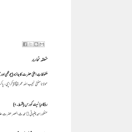
متعلقہ تحاریر
ملفوظاتِ اعلیٰ حضرت کا جائزہ (چوتھی اور
مولانامفتی نجیب اللہ عمر ﷾(کراچی، پاکستان) (۲۱) ’’اٰخرالنبین‘‘کو ’’آخر الانبیاء ‘‘سے بدل دیا احمد رضا خان ایک روایت نق
ردِّقادیانیت کورس (قسط۔۷)
منظور احمد چنیوٹی ﷫ محدث العصر حضرت علا