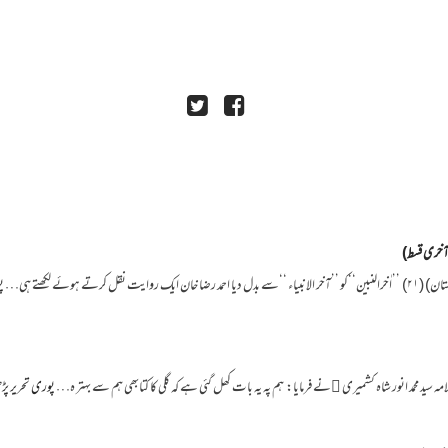
 آخری قسط)
ل کرتے ہوئے لکھتے ہی…
پ
مہ سید محمد انور شاہ کشمیری ﷫نے فرمایا: ہم پہ یہ بات کھل گئی ہے کہ گلی کا کتابھی ہم سے بہتر ہ…
پوری تحریر پڑ