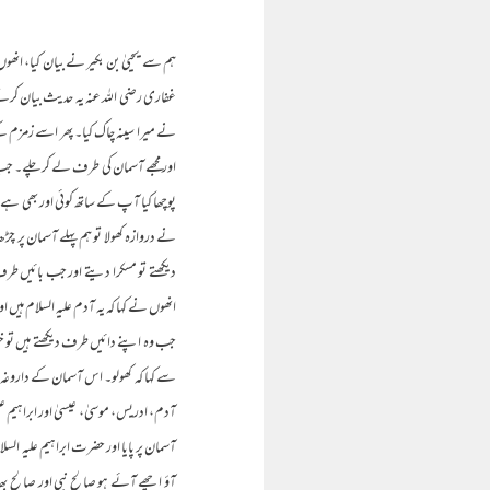
ہم سے یحییٰ بن بکیر نے بیان کیا، ان
غفاری رضی اللہ عنہ یہ حدیث بیان کرتے 
نے میرا سینہ چاک کیا۔ پھر اسے زمزم کے 
اور مجھے آسمان کی طرف لے کر چلے۔ جب م
پوچھا کیا آپ کے ساتھ کوئی اور بھی ہے؟ ج
نے دروازہ کھولا تو ہم پہلے آسمان پر 
دیکھتے تو مسکرا دیتے اور جب بائیں طرف
انھوں نے کہا کہ یہ آدم علیہ السلام ہیں
جب وہ اپنے دائیں طرف دیکھتے ہیں تو 
سے کہا کہ کھولو۔ اس آسمان کے داروغہ نے
آدم، ادریس، موسیٰ، عیسیٰ اور ابراہیم علی
آسمان پر پایا اور حضرت ابراہیم علیہ السل
آؤ اچھے آئے ہو صالح نبی اور صالح بھائی