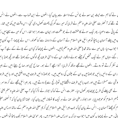
ھوں نے کہا ہم سے لیث بن سعد نے یونس کے واسطہ سے بیان کیا، انھوں نے ابن شہاب سے، انھوں نے انس بن
تھے کہ آنحضرت صلی اللہ علیہ وسلم نے فرمایا کہ میرے گھر کی چھت کھول دی گئی، اس وقت میں مکہ میں تھا۔ پھ
پانی سے دھویا۔ پھر ایک سونے کا طشت لائے جو حکمت اور ایمان سے بھرا ہوا تھا۔ اس کو میرے سینے میں رکھ دیا، پھ
یں پہلے آسمان پر پہنچا تو جبرائیل علیہ السلام نے آسمان کے داروغہ سے کہا کھولو۔ اس نے پوچھا، آپ کون ہی
واب دیا، ہاں میرے ساتھ محمد ( صلی اللہ علیہ وسلم ) ہیں۔ انھوں نے پوچھا کہ کیا ان کے بلانے کے لیے آپ کو بھ
چڑھ گئے، وہاں ہم نے ایک شخص کو بیٹھے ہوئے دیکھا۔ ان کے داہنی طرف کچھ لوگوں کے جھنڈ تھے اور کچھ جھنڈ 
 نظر کرتے تو روتے۔ انھوں نے مجھے دیکھ کر فرمایا، آؤ اچھے آئے ہو۔ صالح نبی اور صالح بیٹے! میں نے جبرا
 اور ان کے دائیں بائیں جو جھنڈ ہیں یہ ان کے بیٹوں کی روحیں ہیں۔ جو جھنڈ دائیں طرف ہیں وہ جنتی ہیں اور بائی
خوشی سے مسکراتے ہیں اور جب بائیں طرف دیکھتے ہیں تو (رنج سے) روتے ہیں۔ پھر جبرائیل مجھے لے کر دوس
 بھی پہلے کی طرح پوچھا پھر کھول دیا۔ حضرت انس نے کہا کہ ابوذر نے ذکر کیا کہ آپ صلی اللہ علیہ وسلم یعنی نب
ہم السلام کو موجود پایا۔ اور ابوذر رضی اللہ عنہ نے ہر ایک کا ٹھکانہ نہیں بیان کیا۔ البتہ اتنا بیان کیا کہ آنحضور
ام کو چھٹے آسمان پر۔ انس نے بیان کیا کہ جب جبرائیل علیہ السلام نبی کریم صلی اللہ علیہ وسلم کے ساتھ ادریس علی
۔ میں نے پوچھا یہ کون ہیں؟ جواب دیا کہ یہ ادریس علیہ السلام ہیں۔ پھر موسیٰ علیہ السلام تک پہنچا تو انھوں 