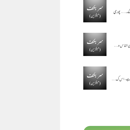
 گے۔ …
پوری
ہی اتہاس ہ…
کیا ہے، اس ک…