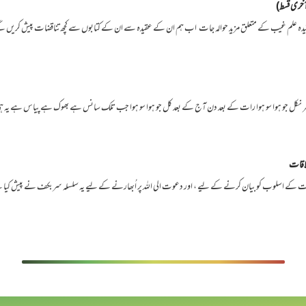
آخری قسط)
یدہ علم غیب کے متعلق مزید حوالہ جات اب ہم ان کے عقیدہ سے ان کے کتابوں سے کچھ تناقضات پیش کریں
ہر نکل جو ہوا سو ہوا رات کے بعد دن آج کے بعد کل جو ہوا سو ہوا جب تلک سانس ہے بھوک ہے پیاس ہے یہ 
اقات
وت کے اسلوب کو بیان کرنے کے لیے ، اور دعوت الی اللہ پر اُبھارنے کے لیے یہ سلسلہ سربکف نے پیش 