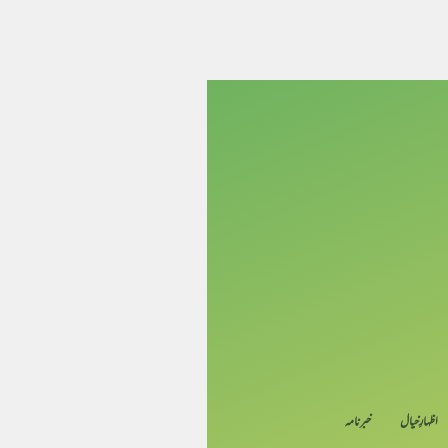
اظہارِ خیال
خبرنامہ