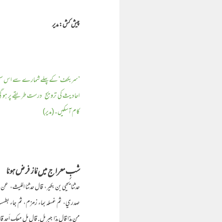
پیش کش: مدیر
'سربکف' کے پہلے شمارے سے اس سلسلے کے
احادیث کی ترویج درست طریقے پر ہو گی،
کام آسکیں۔(مدیر)
شبِ معراج میں نماز فرض ہونا
حدثنا يحيى بن بكير،‏‏‏‏ ‏‏‏‏ قال حدثنا الليث،‏‏‏‏
صدري،‏‏‏‏ ‏‏‏‏ ثم غسله بماء زمزم،‏‏‏‏ ‏‏‏‏ ثم جاء
من هذا قال هذا جبريل‏.‏ قال هل معك أحد قال نعم مع