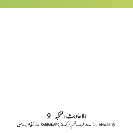
الاحادیث المنتخبہ - 9
4:07 AM
حدیث شریف-تفہیم
,
سربکف9
,
SARBAKAF 9
کوئی تبصرے نہیں