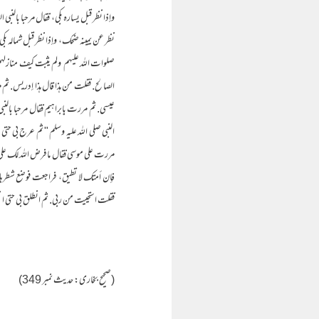
وإذا نظر قبل يساره بكى،‏‏‏‏ ‏‏‏‏ فقال مرحبا بالنبي 
نظر عن يمينه ضحك،‏‏‏‏ ‏‏‏‏ وإذا نظر قبل شماله 
صلوات الله عليهم ـ ولم يثبت كيف منازلهم،‏‏‏‏ 
الصالح‏.‏ فقلت من هذا قال هذا إدريس‏.‏ ثم
عيسى‏.‏ ثم مررت بإبراهيم فقال مرحبا بالنب
النبي صلى الله عليه وسلم ‏"‏ ثم عرج بي حت
مررت على موسى فقال ما فرض الله لك على أمتك
فإن أمتك لا تطيق،‏‏‏‏ ‏‏‏‏ فراجعت فوضع شطرها،‏
فقلت استحييت من ربي‏.‏ ثم انطلق بي حتى انتهى بي إلى س
(صحیح بخاری: حدیث نمبر 349)