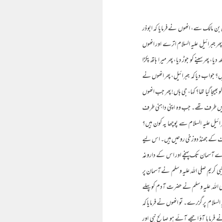
 مالک سے، انھوں نے فرمایا کہ ابوذر
ر جبرائیل علیہ السلام اترے اور انھوں
ر سینے کو جوڑ دیا، پھر میرا ہاتھ پکڑا
ں؟ جواب دیا کہ جبرائیل، پھر انھوں نے
یجا گیا تھا؟ کہا، جی ہاں! پھر جب انھوں
بائیں طرف تھے۔ جب وہ اپنی داہنی طرف
ئیل علیہ السلام سے پوچھا یہ کون ہیں؟
ں طرف کے جھنڈ دوزخی روحیں ہیں۔ اس لیے
رے آسمان تک پہنچے اور اس کے داروغہ
ی کریم صلی اللہ علیہ وسلم نے آسمان پر
 صلی اللہ علیہ وسلم نے حضرت آدم کو پہلے
ہ السلام پر گزرے۔ تو انھوں نے فرمایا کہ
نے فرمایا آؤ اچھے آئے ہو صالح نبی اور