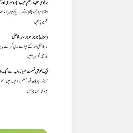
بریلوی عقیدہ ”علمِ غیب“ (دوسری اور 
احتشام انجم ﷾( پنجاب، پاکستان)٭ عق
تحریر پڑھیں
(غزل) جو ہوا سو ہوا- ندا فاضلی
ندا فاضلی اٹھ کے کپڑے بدل گھر سے با
پوری تحریر پڑھیں
ایک خوش قسمت بہن زینب سے ایک مل
زینب چوہان غیر مسلم بھائیوں میں دع
پوری تحریر پڑھیں