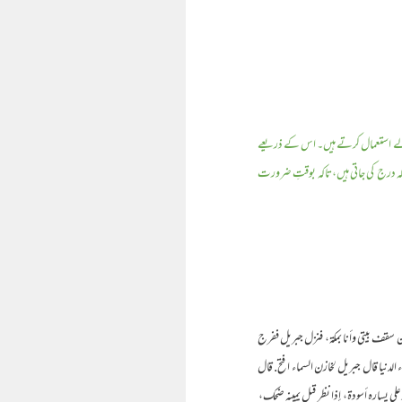
 والے استعمال کرتے ہیں۔ اس کے ذریعے
لہ درج کی جاتی ہیں،تاکہ بوقتِ ضرورت
 عن سقف بيتي وأنا بمكة،‏‏‏‏ ‏‏‏‏ فنزل جبريل ففرج
السماء الدنيا قال جبريل لخازن السماء افتح‏.‏ قال
 أسودة،‏‏‏‏ ‏‏‏‏ إذا نظر قبل يمينه ضحك،‏‏‏‏ ‏‏‏‏