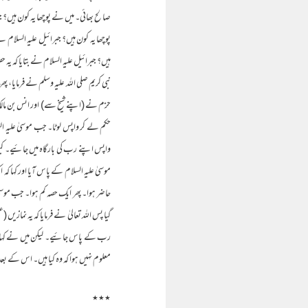
صالح بھائی۔ میں نے پوچھا یہ کون ہیں؟ جبر
پوچھا یہ کون ہیں؟ جبرائیل علیہ السلام نے
ہیں؟ جبرائیل علیہ السلام نے بتایا کہ یہ
نبی کریم صلی اللہ علیہ وسلم نے فرمایا، پ
حزم نے (اپنے شیخ سے) اور انس بن مالک 
حکم لے کر واپس لوٹا۔ جب موسیٰ علیہ ا
واپس اپنے رب کی بارگاہ میں جائیے۔ کیو
موسیٰ علیہ السلام کے پاس آیا اور کہا ک
حاضر ہوا۔ پھر ایک حصہ کم ہوا۔ جب موسیٰ 
گیا پس اللہ تعالیٰ نے فرمایا کہ یہ نماز
رب کے پاس جائیے۔ لیکن میں نے کہا م
معلوم نہیں ہوا کہ وہ کیا ہیں۔ اس کے بع
٭٭٭