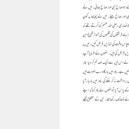
 آئے ہو صالح نبی اور صالح بھائی۔ میں نے
 نبی اور صالح بیٹے۔ میں نے پوچھا یہ کون
الانصاری رضی اللہ عنہم کہا کرتے تھے کہ
ے والے فرشتوں کی قلموں کی آواز تھی) ابن
ر پچاس وقت کی نمازیں فرض کیں۔ میں یہ
ازیں فرض کی ہیں۔ انھوں نے فرمایا آپ
 نے اس میں سے ایک حصہ کم کر دیا، پھر
 نہیں ہے۔ پھر میں بارگاہ رب العزت میں
رداشت نہ کر سکے گی، پھر میں باربار آیا
کے پاس آیا تو انھوں نے پھر کہا کہ اپنے
 ڈھانک رکھا تھا۔ جن کے متعلق مجھے