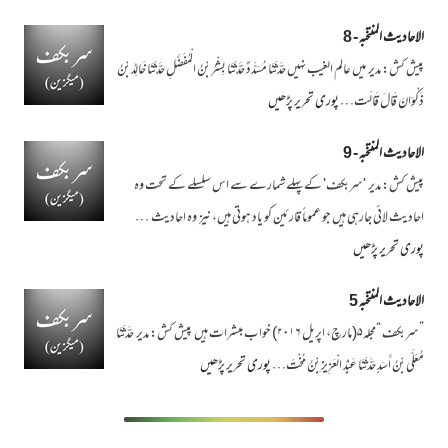
الاحادیث المنتخبہ - 8
پیش کش: مدیر میں عالم الغیب نہیں حَدَّثَنَا مُسَدَّدٌ حَدَّثَنَا بِشْرُ بْنُ الْمُفَضَّلِ حَدَّثَنَا خَالِدُ بْنُ
ذَکْوَانَ قَالَ قَالَت…
پوری تحریر پڑھیں
الاحادیث المنتخبہ - 9
پیش کش: مدیر 'سربکف' کے پہلے شمارے سے اس سلسلے کے تحت وہ
احادیث لائی جارہی ہیں جو عموماً قارئین کو یاد ہوتی ہیں، نیز وہ احادیث …
پوری تحریر پڑھیں
الاحادیث المنتخبہ 5
”سربکف “مجلہ۵(مارچ، اپریل ۲۰۱۶) خواب مبشرات ہیں پیش کش: مدیر حَدَّثَنَا
مُعَلَّی بْنُ أَسَدٍ حَدَّثَنَا عَبْدُ الْعَزِيزِ بْنُ مُخْتَ…
پوری تحریر پڑھیں