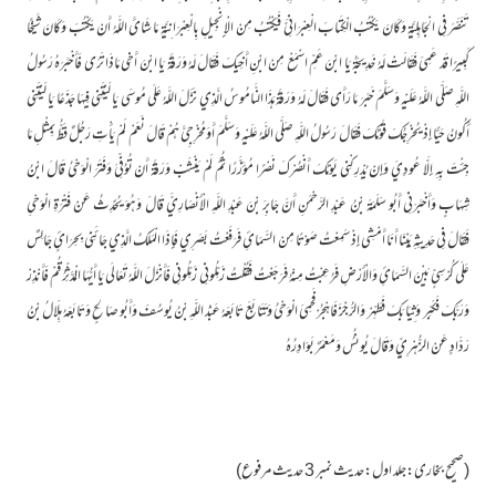
تَنَصَّرَ فِي الْجَاهِلِيَّةِ وَکَانَ يَکْتُبُ الْکِتَابَ الْعِبْرَانِيَّ فَيَکْتُبُ مِنْ الْإِنْجِيلِ بِالْعِبْرَانِيَّةِ مَا شَائَ اللَّهُ أَنْ يَکْتُبَ وَکَانَ شَيْخًا
کَبِيرًا قَدْ عَمِيَ فَقَالَتْ لَهُ خَدِيجَةُ يَا ابْنَ عَمِّ اسْمَعْ مِنْ ابْنِ أَخِيکَ فَقَالَ لَهُ وَرَقَةُ يَا ابْنَ أَخِي مَاذَا تَرَی فَأَخْبَرَهُ رَسُولُ
اللَّهِ صَلَّی اللَّهُ عَلَيْهِ وَسَلَّمَ خَبَرَ مَا رَأَی فَقَالَ لَهُ وَرَقَةُ هَذَا النَّامُوسُ الَّذِي نَزَّلَ اللَّهُ عَلَی مُوسَی يَا لَيْتَنِي فِيهَا جَذَعًا يَا لَيْتَنِي
أَکُونُ حَيًّا إِذْ يُخْرِجُکَ قَوْمُکَ فَقَالَ رَسُولُ اللَّهِ صَلَّی اللَّهُ عَلَيْهِ وَسَلَّمَ أَوَمُخْرِجِيَّ هُمْ قَالَ نَعَمْ لَمْ يَأْتِ رَجُلٌ قَطُّ بِمِثْلِ مَا
جِئْتَ بِهِ إِلَّا عُودِيَ وَإِنْ يُدْرِکْنِي يَوْمُکَ أَنْصُرْکَ نَصْرًا مُؤَزَّرًا ثُمَّ لَمْ يَنْشَبْ وَرَقَةُ أَنْ تُوُفِّيَ وَفَتَرَ الْوَحْيُ قَالَ ابْنُ
شِهَابٍ وَأَخْبَرَنِي أَبُو سَلَمَةَ بْنُ عَبْدِ الرَّحْمَنِ أَنَّ جَابِرَ بْنَ عَبْدِ اللَّهِ الْأَنْصَارِيَّ قَالَ وَهُوَ يُحَدِّثُ عَنْ فَتْرَةِ الْوَحْيِ
فَقَالَ فِي حَدِيثِهِ بَيْنَا أَنَا أَمْشِي إِذْ سَمِعْتُ صَوْتًا مِنْ السَّمَائِ فَرَفَعْتُ بَصَرِي فَإِذَا الْمَلَکُ الَّذِي جَائَنِي بِحِرَائٍ جَالِسٌ
عَلَی کُرْسِيٍّ بَيْنَ السَّمَائِ وَالْأَرْضِ فَرُعِبْتُ مِنْهُ فَرَجَعْتُ فَقُلْتُ زَمِّلُونِي زَمِّلُونِي فَأَنْزَلَ اللَّهُ تَعَالَی يَا أَيُّهَا الْمُدَّثِّرُ قُمْ فَأَنْذِرْ
وَرَبَّکَ فَکَبِّر وَثِيَا بَکَ فَطَهِّرْ وَالرُّجْزَ فَاهْجُرْ فَحَمِيَ الْوَحْيُ وَتَتَابَعَ تَابَعَهُ عَبْدُ اللَّهِ بْنُ يُوسُفَ وَأَبُو صَالِحٍ وَتَابَعَهُ هِلَالُ بْنُ
رَدَّادٍ عَنْ الزُّهْرِيِّ وَقَالَ يُونُسُ وَمَعْمَرٌ بَوَادِرُهُ
(صحیح بخاری:جلد اول:حدیث نمبر 3 حدیث مرفوع)