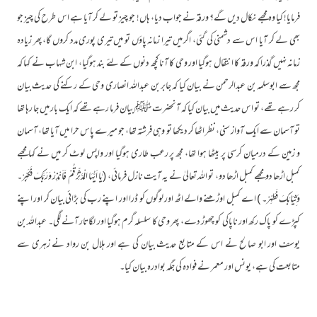
فرمایا! کیا وہ مجھے نکال دیں گے؟ ورقہ نے جواب دیا، ہاں! جو چیز تو لے کر آیا ہے اس طرح کی چیز جو
بھی لے کر آیا اس سے دشمنی کی گئی، اگر میں تیرا زمانہ پاؤں تو میں تیری پوری مدد کروں گا، پھر زیادہ
زمانہ نہیں گذرا کہ ورقہ کا انتقال ہوگیا اور وحی کا آنا کچھ دنوں کے لئے بند ہوگیا، ابن شہاب نے کہا کہ
مجھ سے ابوسلمہ بن عبدالرحمن نے بیان کیا کہ جابر بن عبداللہ انصاری وحی کے رکنے کی حدیث بیان
کر رہے تھے، تو اس حدیث میں بیان کیا کہ آنحضرت ﷺ بیان فرما رہے تھے کہ ایک بار میں جا رہا تھا
تو آسمان سے ایک آواز سنی، نظر اٹھا کر دیکھا تو وہی فرشتہ تھا، جو میرے پاس حرا میں آیا تھا، آسمان
و زمین کے درمیان کرسی پر بیٹھا ہوا تھا، مجھ پر رعب طاری ہوگیا اور واپس لوٹ کر میں نے کہا مجھے
کمبل اڑھا دو مجھے کمبل اڑھا دو، تو اللہ تعالیٰ نے یہ آیت نازل فرمائی، (يٰا اَيُّهَا الْمُدَّثِّرُ قُمْ فَاَنْذِرْ وَرَبَّكَ فَكَبِّرْ۔
وَثِيَابَكَ فَطَهِّرْ۔ ) اے کمبل اوڑھنے والے اٹھ اور لوگوں کو ڈرا اور اپنے رب کی بڑائی بیان کر اور اپنے
کپڑے کو پاک رکھ اور ناپاکی کو چھوڑ دے، پھر وحی کا سلسلہ گرم ہوگیا اور لگاتار آنے لگی۔ عبداللہ بن
یوسف اور ابو صالح نے اس کے متابع حدیث بیان کی ہے اور ہلال بن رواد نے زہری سے
متابعت کی ہے، یونس اور معمر نے فوادہ کی جگہ بوادرہ بیان کیا۔