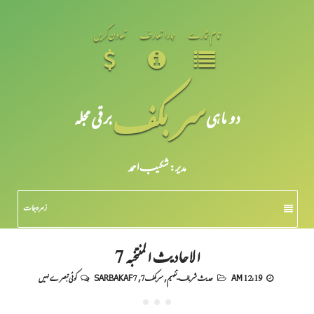
تمام شمارے
ہمارا تعارف
تعاون کریں
سر بکف
دو ماہی
برقی مجلہ
مدیر: شکیبـ احمد
زمرہ جات
الاحادیث المنتخبہ 7
12:19 AM
حدیث شریف-تفہیم
,
سربکف7
,
SARBAKAF 7
کوئی تبصرے نہیں