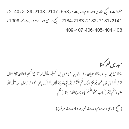
مکررات: صحیح بخاری:جلد دوم:حدیث نمبر 653 ، 2137 ، 2138 ، 2139 ، 2140 ،
2141 ، 2181 ، 2182 ، 2183، 2184 ، صحیح بخاری:جلد سوم:حدیث نمبر 1908 ،
403 ، 404 ، 405 ، 406، 407 ، 409
مسجد میں شعر کہنا
حَدَّثَنَا عَلِيُّ بْنُ عَبْدِ اللَّهِ حَدَّثَنَا سُفْيَانُ حَدَّثَنَا الزُّهْرِيُّ عَنْ سَعِيدِ بْنِ الْمُسَيَّبِ قَالَ مَرَّ عُمَرُ فِي الْمَسْجِدِ وَحَسَّانُ يُنْشِدُ فَقَالَ
کُنْتُ أُنْشِدُ فِيهِ وَفِيهِ مَنْ هُوَ خَيْرٌ مِنْکَ ثُمَّ الْتَفَتَ إِلَی أَبِي هُرَيْرَةَ فَقَالَ أَنْشُدُکَ بِاللَّهِ أَسَمِعْتَ رَسُولَ اللَّهِ صَلَّی اللَّهُ
عَلَيْهِ وَسَلَّمَ يَقُولُ أَجِبْ عَنِّي اللَّهُمَّ أَيِّدْهُ بِرُوحِ الْقُدُسِ قَالَ نَعَمْ
(صحیح بخاری:جلد دوم:حدیث نمبر 472 حدیث مرفوع)