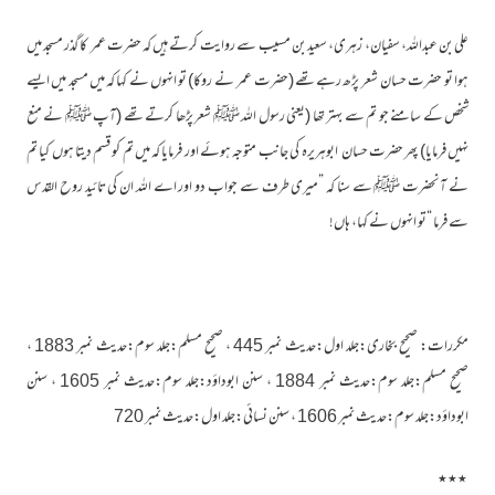
علی بن عبداللہ، سفیان، زہری، سعید بن مسیب سے روایت کرتے ہیں کہ حضرت عمر کا گذر مسجد میں
ہوا تو حضرت حسان شعر پڑھ رہے تھے (حضرت عمر نے روکا) تو انہوں نے کہا کہ میں مسجد میں ایسے
شخص کے سامنے جو تم سے بہتر تھا (یعنی رسول اللہ ﷺ شعر پڑھا کرتے تھے (آپ ﷺ نے منع
نہیں فرمایا) پھر حضرت حسان ابوہریرہ کی جانب متوجہ ہوئے اور فرمایا کہ میں تم کو قسم دیتا ہوں کیا تم
نے آنحضرت ﷺ سے سنا کہ ”میری طرف سے جواب دو اور اے اللہ ان کی تائید روح القدس
سے فرما “تو انہوں نے کہا، ہاں!
مکررات: صحیح بخاری:جلد اول:حدیث نمبر 445 ، صحیح مسلم:جلد سوم:حدیث نمبر 1883 ،
صحیح مسلم:جلد سوم:حدیث نمبر 1884 ، سنن ابوداؤد:جلد سوم:حدیث نمبر 1605 ، سنن
ابوداؤد:جلد سوم:حدیث نمبر 1606 ، سنن نسائی:جلد اول:حدیث نمبر 720
٭٭٭