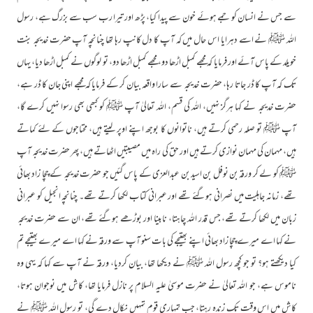
سے جس نے انسان کو جمے ہوئے خون سے پیدا کیا، پڑھ اور تیرا رب سب سے بزرگ ہے، رسول
اللہ ﷺ نے اسے دہرایا اس حال میں کہ آپ کا دل کانپ رہا تھا چنانچہ آپ حضرت خدیجہ بنت
خویلد کے پاس آئے اور فرمایا کہ مجھے کمبل اڑھا دو، مجھے کمبل اڑھا دو، تو لوگوں نے کمبل اڑھا دیا، یہاں
تک کہ آپ کا ڈر جاتا رہا، حضرت خدیجہ سے سارا واقعہ بیان کر کے فرمایا کہ مجھے اپنی جان کا ڈر ہے،
حضرت خدیجہ نے کہا ہرگز نہیں، اللہ کی قسم، اللہ تعالیٰ آپ ﷺ کو کبھی بھی رسوا نہیں کرے گا،
آپ ﷺ تو صلہ رحمی کرتے ہیں، ناتوانوں کا بوجھ اپنے اوپر لیتے ہیں، محتاجوں کے لئے کماتے
ہیں، مہمان کی مہمان نوازی کرتے ہیں اور حق کی راہ میں مصیبتیں اٹھاتے ہیں، پھر حضرت خدیجہ آپ
ﷺ کو لے کر ورقہ بن نوفل بن اسید بن عبدالعزی کے پاس گئیں جو حضرت خدیجہ کے چچا زاد بھائی
تھے، زمانہ جاہلیت میں نصرانی ہوگئے تھے اور عبرانی کتاب لکھا کرتے تھے۔ چنانچہ انجیل کو عبرانی
زبان میں لکھا کرتے تھے، جس قدر اللہ چاہتا، نابینا اور بوڑھے ہوگئے تھے، ان سے حضرت خدیجہ
نے کہا اے میرے چچا زاد بھائی اپنے بھتیجے کی بات سنو آپ سے ورقہ نے کہا اے میرے بھتیجے تم
کیا دیکھتے ہو؟ تو جو کچھ رسول اللہ ﷺ نے دیکھا تھا، بیان کردیا، ورقہ نے آپ سے کہا کہ یہی وہ
ناموس ہے، جو اللہ تعالیٰ نے حضرت موسیٰ علیہ السلام پر نازل فرمایا تھا، کاش میں نوجوان ہوتا،
کاش میں اس وقت تک زندہ رہتا، جب تمہاری قوم تمہیں نکال دے گی، تو رسول اللہ ﷺ نے