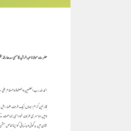
حضرت مولاناعبد الرشید قاسمی سدھارتھ ن
الحمد للہ رب العلمین والصلوة والسلام علی سی
قارئین کرام! جہاں ایک طرف علماء اہل ح
وہیں دوسری طرف خود اسی جماعت کے محدثی
شان میں بدگوئی وبدزبانی کو اپنا خاص 