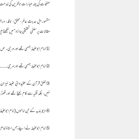
صفحات کی چند عبارات ناظرین کی خدمت 
مشہور اہل حدیث عالم، محقق، ناقد، درج
مقالات پر سلفی تحقیقی جائزہ" میں لکھتے ہ
①امام ابوحنیفہ جہمی تھے اور مرجی۔ ص 124
②امام ابوحنیفہ جہمی تھے اور مرجی ........ 
③خلق قرآن کے عقیدہ ابی حنیفہ نیز ان 
نہیں، بلکہ تقیہ سے کام لیتے تھے اور تھ
④دیوبندیہ کے جن اماموں (امام ابوحنیفہ، 
⑤امام ابوحنیفہ نے اپنے جس استاذ خاص جا