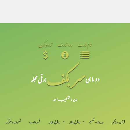
تمام شمارے
ہمارا تعارف
تعاون کریں
سر بکف
دو ماہی
برقی مجلہ
مدیر: شکیبـ احمد
قرآن-تذکیر
حدیث-تفہیم
رد فرقِ باطلہ
رد فرقِ ضالہ
شعر و ادب
تصوف و سلوک