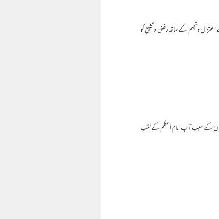
نے اعتزال وتجہم کے ساتھ رفض وتشیع کو
 بلندیوں کے سبب آپ امام اعظم کے لقب