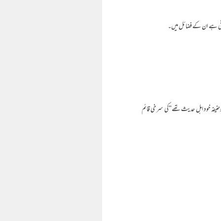
 کافی ہے ان کے فضائل میں۔
ہ ابومحمد بدیع الدین شاہ راشدی اپنی کتاب "حق وباطل عوام کی عدالت میں" کے صفحہ 21؍ پر"امام ابوحنیفہ خود اہل حدیث تھے"کی سرخی قائم