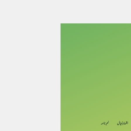
اظہارِ خیال
خبرنامہ