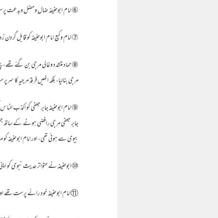
⑥امام ابوحنیفہ ضال ومضل وبدعت پرست 
⑦امام وکیع امام ابوحنیفہ کو قابل گردن ز
⑧حماد متشدد وغالی مرجی بن گئے تھے، پہ
مرجی بنالیا، بلکہ انھیں فرقہ مرجیہ کا سرپر
⑨امام ابوحنیفہ جابر جعفی کو اکذب الناس
جابر جعفی مرجی رافضی ہونے کے ساتھ جہمی
بیوی سے ہوئی تھی، اور امام ابوحنیفہ کو 
⑩ابوحنیفہ نے متواتر حدیث نبوی کو اپنی ر
⑪امام ابوحنیفہ خود رائے پرست تھے اور