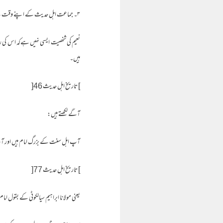
۳۔ جماعت اہل حدیث کے اپنے وقت کے امام العصر علامہ محمد ابراہیم سیالکوٹی رحمہ اللہ فرماتے ہیں:
نعیم کی شخصیت ایسی نہیں ہےکہ اس کی روا
ہیں۔
] تاریخ اہل حدیث 46[
آگے لکھتے ہیں:
آپ اہل سنت کے بزرگ امام ہیں اور آپ ک
] تاریخ اہل حدیث 77[
یعنی مولانا ابراہیم سیالکوٹی کے بقول ام