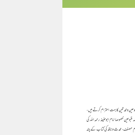
وعین ومحدثین کا بہت احترام کرتے ہیں،
عین خصوصا امام ابوحنیفہ رحمہ اللہ کی
عام مصنف، محدث وناقد کی کتاب کے چند