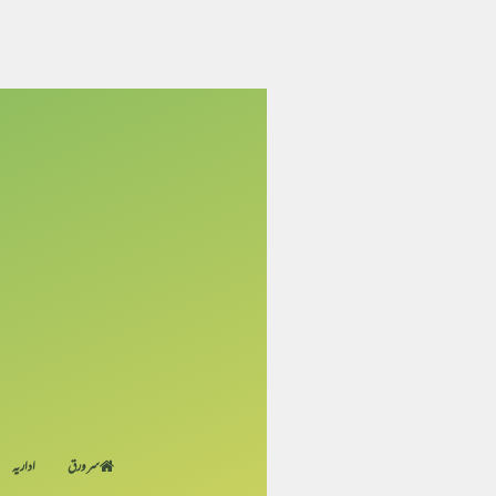
سر ورق
اداریہ