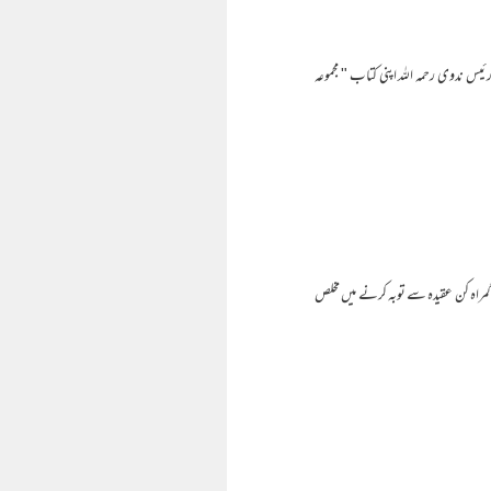
س ندوی رحمہ اللہ اپنی کتاب " مجموعہ
مراہ کن عقیدہ سے توبہ کرنے میں مخلص