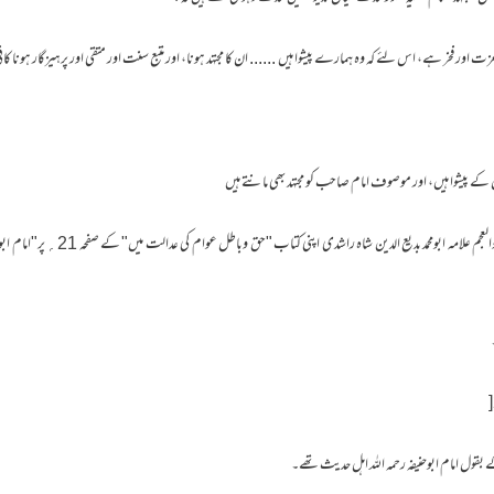
ر فخر ہے، اس لئے کہ وہ ہمارے پیشوا ہیں ـ ...... ان کا مجتہد ہونا، اور متبع سنت اور متقی اور پرہیزگار ہونا
لکل کے پیشوا ہیں، اور موصوف امام صاحب کو مجتہد بھی مانتے ہیں ـ
۲۔ جماعت اہل حدیث کے شیخ العرب والعجم علام
 بقول امام ابوحنیفہ رحمہ اللہ اہل حدیث تھے۔