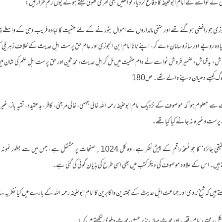
 کے نواسے نے امام ابوحنیفہ کا دفاع کردیا، تو انھیں بھی کھری کھوٹی بکتے ہوئے یوں رقم طراز ہیں:
 جو رافضی ہوگئے تھے اور حنفی مالداروں سے اموال بٹورنے کے لئے حنفیت کا لبادہ فریب دہی کے واسطے پہن 
 روپے اور ساز وسامان دے کر، اپنے نانا امام ابن الجوزی اور عام حق پرست اہل حدیث کے خلاف زہریلی کت
 بدقماش، ضمیر فروش نواسے نے دام حنفیت میں مل کر اہل حدیث، محدثین اور حق پرست اہل علم کی شان میں بہ
وگ کیسے دھیان دینے والے تھے۔ ص180
 معلوم ہوا کہ موصوف کے نزدیک امام ابوحنیفہ رحمہ اللہ غالی جہمی، غالی مرجئی، کافر، بدعقیدہ، تقیہ باز، غیر
رست وغیرہ نہ جانے کیا کیا تھے۔
قارئین کرام! "مجموعہ مقالات پر سلفی تحقیقی جائزہ" کا جو نسخہ راقم کے پیش نظر ہے، وہ کل 1024؍ ص
تے ہیں۔ اس کے علاوہ موصوف کی دیگر کتب میں بھی اسی طرح کی ہذیان گوئی کی گئی ہے۔
ں کہ شیخ ندوی اور جماعت اہل حدیث کے مجتہدین واکابرین کا امام ابوحنیفہ رحمہ اللہ کے بارے میں کیا نظریہ 