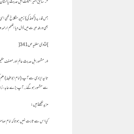
۴۔ سابق امیر جمیعت اہل حدیث پاکستان علامہ محمد اسماعیل سلفی لکھتے ہیں:
جس قدر یہ (کوفہ کی) زمین سنگلاخ تھی ا
بھی ورطہ حیرت میں ڈال دیا ـ اللھم ارحمہ 
] فتاوی سلفیہ ص341[
۵۔ مشہور اہل حدیث عالم اور مصنف حکیم صادق سیالکوٹی لکھتے ہیں:
تائید ایزدی سے آپ (امام ابوحنیفہ) عل
سے مشہور ہوگئے.. آپ بڑے عابد، زاہد، 
مزید لکھتے ہیں:
کیا اس سے ثابت نہیں ہوتا کہ امام صاحب ر