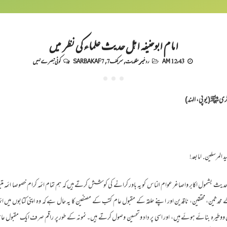
امام ابوحنیفہ اہل حدیث علماء کی نظر میں
12:43 AM
رد غیر مقلدیت
,
سربکف7
,
SARBAKAF 7
کوئی تبصرے نہیں
گری ﷾(یو پی، الہند)
د المرسلین. امابعد!
دیث بشمول اکابر واصاغر عوام الناس کو یہ باور کرانے کی کوشش کرتے ہیں کہ ہم تمام ائمہ کرام خصوصا ائمہ متب
ن، محققین، ناقدین اور اپنے حلقہ کے مقبول عام کتب کے مصنفین کا یہ حال ہے کہ وہ اپنی کتابوں میں ائمہ متبو
مشن ووطیرہ بنائے ہوئے ہیں، اور اسی پر داد وتحسین وصول کرتے ہیں۔ نمونہ کے طور پر راقم صرف ایک مقبول 