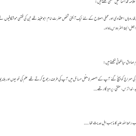
سی قدر وہاں اعتقادی اور عملی اصلاح کے لئے ایک آئینی شخص حضرت امام ابوحنیفہ تھے جن کی فقہی موشگافیوں 
واجعل الجنة الفردوس ماواہ۔
م کی معراج کو پہنچ گئے ـ آپ کے ہمعصر لاینحل مسائل میں آپ کی طرف رجوع کرتے تھے ـ علم کی خوبیوں اور
خدا ترس، متقی، پرہیزگار تھے...
حمة اللہ علیہ کا مذہب اہل حدیث تھا ـ ....