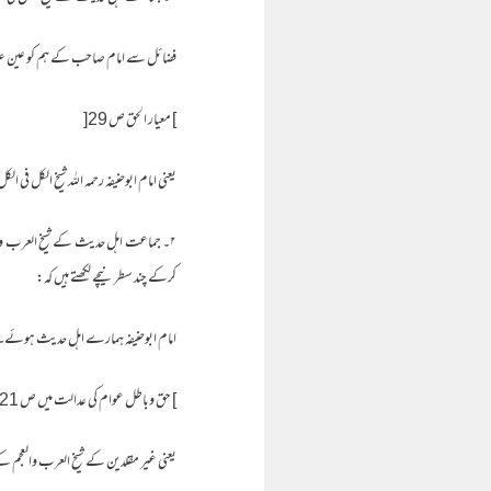
فضائل سے امام صاحب کے ہم کو عین عزت او
] معیار الحق ص 29[
یعنی امام ابوحنیفہ رحمہ اللہ شیخ الکل فی ا
کرکے چند سطر نیچے لکھتے ہیں کہ:
امام ابوحنیفہ ہمارے اہل حدیث ہوئے۔
] حق وباطل عوام کی عدالت میں ص 21[
یعنی غیر مقلدین کے شیخ العرب والعجم کے