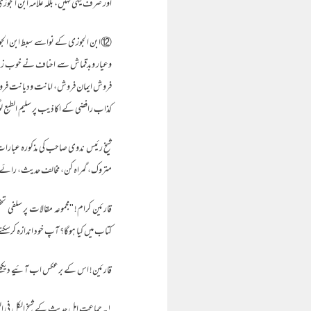
اور صرف یہی نہیں، بلکہ علامہ ابن الجوزی
⑫ابن الجوزی کے نواسے سبط ابن الجوزی
وعیار وبدقماش سے احناف نے خوب زیادہ
فروش ایمان فروش، امانت ودیانت فروش،
کذاب رافضی کے اکاذیب پر سلیم الطبع ل
شیخ رئیس ندوی صاحب کی مذکورہ عبارات سے
متروک، گمراہ کن، مخالف حدیث، رائے پ
کتاب میں کیا ہوگا؟ آپ خود اندازہ کرسک
قارئین! اس کے برعکس اب آئیے دیکھتے ہی
۱۔ جماعت اہل حدیث کے شیخ الکل فی الکل، مجتہد، امام، فقیہ، اور محدث میاں نذیر حسین محدث دہلوی لکھتے ہیں کہ: