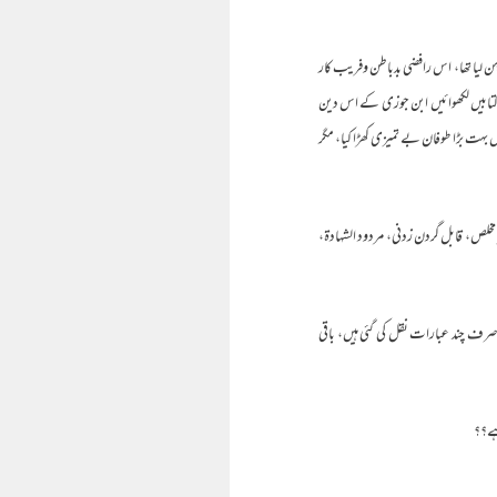
لیا تھا، اس رافضی بدباطن وفریب کار
ابیں لکھوائیں ـ ابن جوزی کے اس دین
ت بڑا طوفان بے تمیزی کھڑا کیا، مگر
 مخلص، قابل گردن زدنی، مردود الشہادة،
فحات پر مشتمل ہے، جس میں سے بطور نمونہ صرف چند عبارات نقل کی گئی ہیں، باقی
ہے؟؟