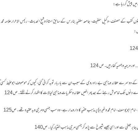
میں پیش کررہا ہے:
نوں کتب کے مصنف، وکیل سلفیت، جامعہ سلفیہ بنارس کے سابق استاذ وشیخ الحدیث، رئیس الاحرار علامہ محمد رئی
یں:
اور مرجیہ وجہمیہ کفار ہیں۔ ص 124
کے دوسرے عقائد ومذہبی بے راہ روی کے سبب ان سے بار بار توبہ کرائی گئی، کیوں کہ موصوف ابوحنیفہ کسی گ
وڑے دنوں تک خاموش رہنے کے بعد پھر انھیں عقائد ونظریات ومذہبی خیالات کا اظہار کرنے لگتے۔ ص 124
امام ابویوسف، امام محمد وغیرہ) پر مذہب حنفیہ کا دار ومدار ہے، وہ سب جہمی ومرجی وبدعقیدہ تھے۔ ص125
بر جعفی سے اور اسی جیسے شیوخ سے پڑھ کر جہمی مرجی مذہب اختیار کیا ۔ ص140