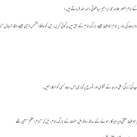
یت کی بناء پر امام ابوحنیفہ جیسے بزرگ امام کے حق میں بدگوئی کریں، جن کو حافظ الشمس ذہبی جیسے ناقد الرجا
ی زندگی اعلی درجہ کے تقوی اور تورع پر گذری جس سے کسی کو انکار نہیں۔
ام ابوحنیفہ متقی وپرہیزگار ہونے کے ساتھ ساتھ اہل سنت کے بزرگ امام، بل کہ "امام اعظم" بھی تھے ـ