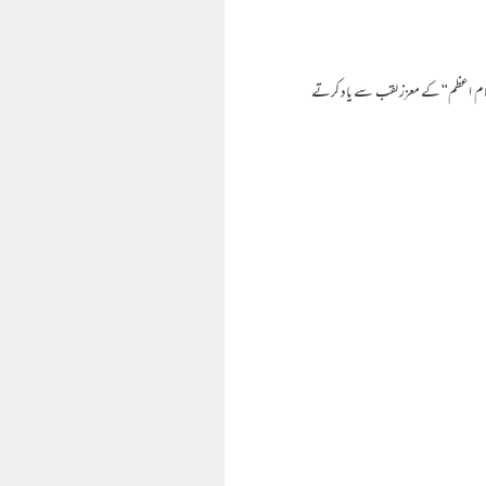
ل "امام اعظم" کے معزز لقب سے یاد کرتے