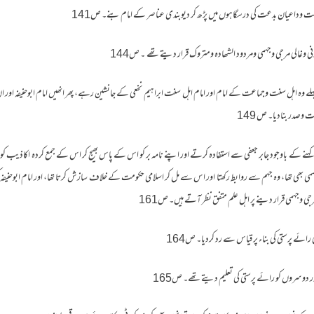
وداعیان بدعت کی درسگاہوں میں پڑھ کر دیوبندی عناصر کے امام بنے۔ ص141
دنی وغالی مرجی وجہمی ومردود الشھادہ ومتروک قرار دیتے تھے ۔ ص144
لے وہ اہل سنت وجماعت کے امام اور امام اہل سنت ابراہیم نخعی کے جانشین رہے، پھر انھیں امام ابوحنیفہ اور 
ست وصدر بنادیا۔ ص 149
 کہنے کے باوجود جابر جعفی سے استفادہ کرتے اور اپنے نامہ بر کو اس کے پاس بھیج کر اس کے جمع کردہ اکاذیب کو ا
 بھی تھا، وہ جہم سے روابط رکھتا اور اس سے مل کر اسلامی حکومت کے خلاف سازش کرتا تھا، اور امام ابوحنیفہ کی
مرجی وجہمی قرار دینے پر اہل علم متفق نظر آتے ہیں۔ ص161
ائے پرستی کی بناء پر قیاس سے رد کردیا۔ ص164
 دوسروں کو رائے پرستی کی تعلیم دیتے تھے۔ ص165