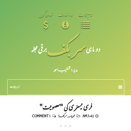
تمام شمارے
ہمارا تعارف
تعاون کریں
سر بکف
دو ماہی
برقی مجلہ
مدیر: شکیبـ احمد
زمرہ جات
فری میسنری کی "معصومیت"
3:42 AM
خبرنامہ
,
سربکف1
1 COMMENT