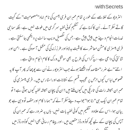
with Secrets!
انٹرویو کے خلاصے کے طور پر تمام ممبران فری میسن کی نام نہاد "معصومیت" کے گیت
گاتے نظر آئے۔ اُن کا کہنا ہے کہ تنظیم کوئی خفیہ سرگرمی میں ملوث نہیں ہے، بلکہ سماجی
خدمات انجام دینے میں پیش پیش ہے، جس کی تفصیل ویب سائٹ پر دیکھی جاسکتی ہے۔
فری میسنری کا مشن معاشرے کا مثبت بدلاؤ اور طرزِ زندگی کی مکمل آسودگی ہے۔ امن اور
شانتی کی داعی ہے، ریڈ کراس کی طرح یہ بھی سوشل ورک کا کام انجام دیتی ہے۔
اتنے "بے ضرر" مقاصد کو دیکھتے ہوئے جب انٹرویور نے اُن سے پوچھا کہ پھر آپ کا یہ
مخصوص لباس کیوں؟جس پر عجیب قسم کے نشانات اور اسٹارس ہیں۔ فری میسنری کی
ممبران ہمیشہ رات کی تاریکی میں کیوں ملتے ہیں؟ اِن کی پہچان ہمیشہ خفیہ کیوں ہوتی ہے؟ تو
تمام ممبران ایک ہی "رٹا ہوا" جواب دیتے نظر آئے کہ" ہمارا کام اور مقصد تو وہی ہے جو
بیان ہوا، اس کے علاوہ تنظیم میں کوئی خفیہ بات نہیں، ہاں یہ ضرور ہے کہ ممبران کی
آپس کی پہچان کے لیے کچھ کوڈ ورڈز متعین ہیں، اور پیغام رسانی بھی انہیں کوڈ ورڈز میں