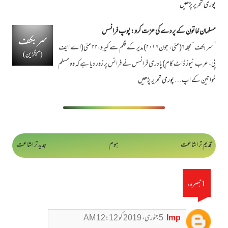
پوری تحریر پڑھیں
مسلمان خاتون کے پردے کی عزت کرو: پوپ فرانسس
”سربکف “مجلہ۶(مئی، جون ۲۰۱۶) مدیر کے قلم سے کیرو،۲۲ مئی(اے ایف
پی، عرب نیوز ڈاٹ کام)پادری فرانسس نے فرانس پر زور دیا ہے کہ وہ مسلم
خواتین کے اپ…
پوری تحریر پڑھیں
قدیم تر اشاعت
ہوم
جدید تر اشاعت
1 تبصرہ:
Imp
5 جنوری، 2019 کو 12:12 AM