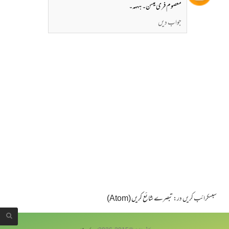
معصوم فری میسن۔ ہہہہ۔
جواب دیں
سبسکرائب کریں در:
تبصرے شائع کریں (Atom)