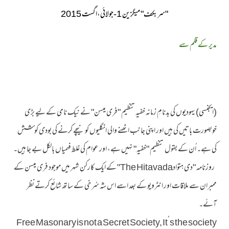
"سربکف" میگزین 1-جولائی،اگست 2015
مدیر کے قلم سے
(ایجنسی) یہودیوں کی بدنامِ زمانہ خفیہ تنظیم "فری میسن" نے نیک نامی کے لیے بڑی
خوبصورت باتیں کی ہیں اور اپنی جانب اٹھنے والی انگلیوں کو نیچے کرنے کی بودی کوشش
کی ہے۔ اُن کے بقول تنظیم "خفیہ" نہیں ہے، اور عوام کی غلط فہمیاں بالکل بے جا ہیں۔
روزنامہ "دی ہتوادThe Hitavada" کے ایک کارکن شہر میں موجود فری میسن کے
ممبران سے ملاقات اور انٹرویو کے بعد اسے اس شہ سُرخی کے ساتھ شائع کرتے نظر
آئے۔
Free Masonary is not a Secret Society, It’s the society