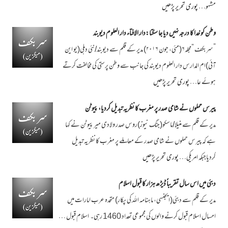
مشہو…
پوری تحریر پڑھیں
وطن کو خدا کا درجہ نہیں دیا جا سکتا:دار الافتاء دار العلوم دیوبند
”سربکف “مجلہ۶(مئی، جون ۲۰۱۶) مدیر کے قلم سے دیوبند/نئی دہلی(یو این
آئی)ام المدارس دار العلوم دیوبند کی جانب سے وطن پرستی کی مخالفت کرتے
ہوئے عا…
پوری تحریر پڑھیں
پیرس حملوں نے شامی صدر پر مغرب کا نظریہ تبدیل کردیا، پیوٹن
مدیر کے قلم سے منیلا/ماسکو(جنگ نیوز)روس صدر ولادی میر پیوٹن نے کہا
ہے کہ پیرس حملوں نے شامی صدر کے معاملے پر مغرب کا نظریہ تبدیل
کردیاجبکہ امریکی…
پوری تحریر پڑھیں
دبئی میں اس سال تقریباً ڈیڑھ ہزار کا قبول اسلام
مدیر کے قلم سے دبئی(ایجنسی، ماہنامہ اللہ کی پکار) متحدہ عرب امارات میں
امسال اسلام قبول کرنے والوں کی مجموعی تعداد 1460 رہی۔ اسلام قبول …