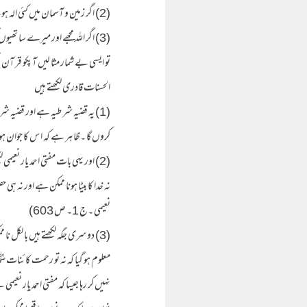
(2) اگر زمین و آسمان میں کئی الہ ہوتے تو فسا د ہوجاتا (القرآن)
(3) اگر اللہ مجھے اور میرے سا تھیوں کو ہلاک کردے (القرآن)
تو ایسی بے شمار مثا لیں آپکو قر آن 
الحسنات قادری لکھتے ہیں
(1) یہ قضیہ شر طیہ ہے اور قضیہ ش
کروں گا ۔ظا ہر ہے کہ ا س کا جوان ہونا ا
(2) اور یہی بات مفتی احمد یار نعیمی لکھتے ہیں
نہ خدا کا بیٹا ہونا ممکن ہے اور نہ
نعیمی ۔ج 1۔ ص 603)
(3) دو سری جگہ لکھتے ہیں با لکل نا ممکن چیز کو ناممکن پر معلق کر دیا جاتا ہے۔ (تفسیر نعیمی۔ ج ا۔ ص 670)
معلوم ہو گیا کہ نہ تو رحمت کائنات 
نہیں کر رہا جیسا کہ مفتی احمد یار ن