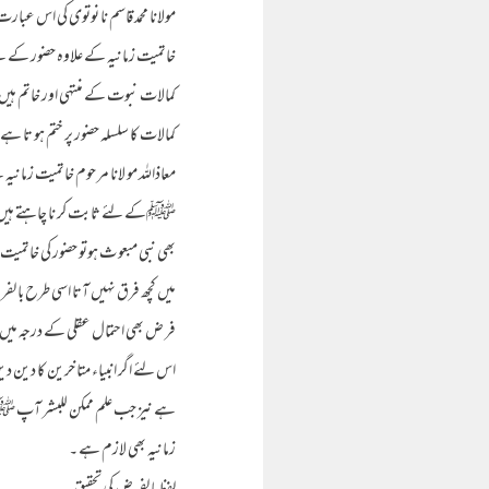
مولانا محمد قاسم نا نوتوی کی اس عبار
خاتمیت زمانیہ کے علاوہ حضور کے لئے
کمالات نبوت کے منتہی اور خاتم ہیں 
کمالات کا سلسلہ حضور پر ختم ہو تا ہے
معاذاللہ مو لانا مر حوم خاتمیت زمانی
ﷺکے لئے ثابت کر نا چاہتے ہیں ۔ت
بھی نبی مبعو ث ہوتو حضور کی خاتمی
میں کچھ فرق نہیں آتا اسی طرح با لفر
فر ض بھی احتمال عقلی کے درجہ میں 
اس لئے اگر انبیاء متا خرین کا دین دی
ہے نیز جب علم ممکن للبشر آپ ﷺپر 
زمانیہ بھی لازم ہے ۔