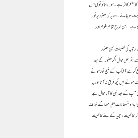
ا منکر کافر ہے ۔مولانا نانو توی اس
ت ہو جائے ۔وہ یہ کہ حضور پر نور
تا ہے ۔اسی طرح تمام علوم اور
یت رتبیہ کی فضیلت بھی حضور
 بفر ض محال اگر حضور کے بعد
طلوع کرے آفتاب کے منبع نور ہونے
ت ہونے میں کچھ فرق نہ آتا اور یہ
ی آپ کے بعد نبی کا آنا محال ہے
 ایۃ او ننسھا نات بخیر منھا کے خلاف
کہ خاتمیت رتبیہ کے لئے خاتمیت