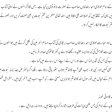
ے امام مو لوی احمد رضاخاں صاحب نے حضرت نانو توی پر کیا ہے۔جس کا ذکر انہوں نے اپنی کتاب ’’ 
ہی کہہ سکتے ہیں کہ لعنۃ اللہ علی الکا ذ بین، اللہ تعالیٰ منکر ین ختم نبوت پر بھی لعنت کریں اور جھو ٹے ا
 نبوت کا انکار نہیں کرتا ۔
 وہ عبارت مولوی احمد رضا خاں صاحب بر یلوی کی کتاب حسام الحر مین کی نقل کرتے ہیں جو انہوں نے ح
ن سے خواہش کی کہ وہ ایسا عقیدہ رکھنے والے پر کفر کا فتوی صادر فر مائیں ۔
منسو ب کی جس کی تخدیر النا س ہے اور اس نے اپنے اس رسالے میں کہا ہے ۔
ھی کہیں اور نبی ہو ۔جب بھی آپ کا خاتم ہونا بد ستور باقی رہتا ہے ۔بلکہ اگر با لفر ض بعد زمانہ نبوت می
ام کے خیال میں تو رسول اللہ کا خاتم ہو نا بایں معنی ہے ۔ کہ آپ سب میں آ خر نبی ہیں ۔مگر اہل فہم پر
 ادنی نمونہ
بر یلویہ کے امام کی جس علمی دیانت کی طرف اشارہ کرنا چاہتے ہیں ۔وہ مندرجہ ذیل ہے ۔