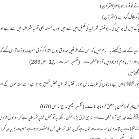
پاک میں مل جائیں گی ۔جو قضیہ شر طیہ کی قبیل میں سے ہیں اور یہ مسئلہ بھی قضیہ شر طیہ میں سے ہے او
ر طیہ کے صد ق کیلئے یہ لازم نہیں کہ اس کے طر فین صا دق ہوں مثلاً اگر کوئی ضعیف بو ڑھا آدمی کہے کہ 
و ر اس کام کا وجو د میں آنا ناممکن ہے ۔ (تفسیر الحسنات۔ ج1 ۔ص 283)
 ہی حضور ﷺ کا ان بے دینو ں کی طرف مائل ہونا۔ قضیہ شر طیہ محض تعلق بتا تا ہے اسے مقد موں کے ام
ﷺ کے بعد نبی آنا ممکن ہے اور نہ ہی فرق پڑ نا ممکن ۔بلکہ یہ تو محض قضیہ شر طیہ ہے کہ دو نوں جز و
عیمی نے لکھا ہے یہ قاعدہ ہی سرے سے غلط ہے کہ یہ جملہ شر طیہ جس کا مقصد ہوتا ہے سببیت کا بیان کرنا