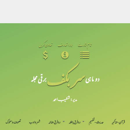
تمام شمارے
ہمارا تعارف
تعاون کریں
سر بکف
دو ماہی
برقی مجلہ
مدیر: شکیبـ احمد
قرآن-تذکیر
حدیث-تفہیم
رد فرقِ باطلہ
رد فرقِ ضالہ
شعر و ادب
تصوف و سلوک