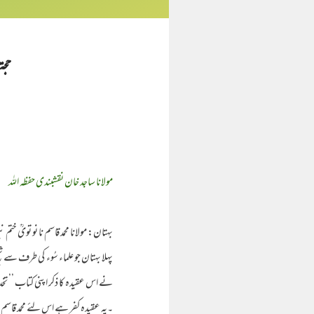
حجۃ
مولانا ساجد خان نقشبندی حفظہ اللہ
بہتان: مولانا محمد قاسم نا نو تویؒ خ
پہلا بہتان جو علماء سُوء کی طرف سے شی
نے اس عقیدہ کا ذکر اپنی کتاب ’’ تخ
۔یہ عقیدہ کفر ہے اس لئے محمد قاسم نا