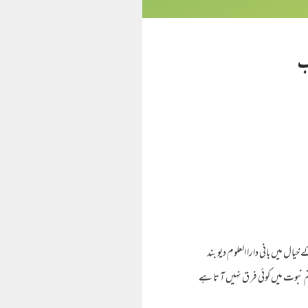
اب
خیال میں بانی دارا العلوم دیو بند
م نبوت میں کوئی فر ق نہیں آ تا ہے