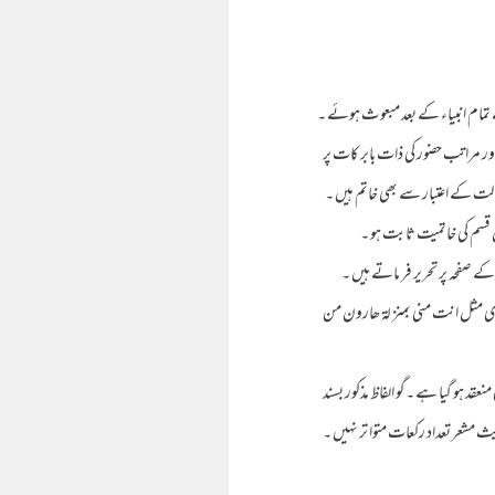
مام انبیاء کے بعد مبعو ث ہوئے ۔
 مراتب حضور کی ذات بابر کات پر
لت کے اعتبار سے بھی خاتم ہیں ۔
 قسم کی خاتمیت ثابت ہو ۔
ے صفحہ پر تحریر فر ماتے ہیں ۔
وی مثل انت منی بمنز لۃ ھارون من
نعقد ہو گیا ہے ۔گو الفاظ مذکور بسند
حدیث مشعر تعداد رکعات متوا تر نہیں ۔