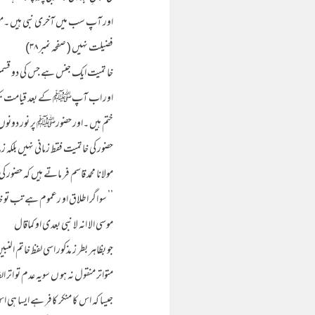
اور آپ سب میں آخری نبی ہیں ۔مگراہ
فضیلت نہیں ( صفحہ نمبر ۳۸)
خا تمیت ایک جنس ہے جس کی دو قسمی
اور اب آپﷺ کے بعد قیامت تک کوئی 
ختم ہیں ۔اور حضورﷺ پر نور دونوں ا
حضور کی خاتمیت فقط زمانی نہیں بلک
مولانا محمد قاسم فر ماتے ہیں کہ حضو
’’ سو اگر اطلاق او رعموم ہے تب تو
موسی الا انہ لا نبی بعدی او کماقال
جو بظاہر بطر ز مذکور اسی لفظ خاتم الن
متواتر منقول نہ ہو ں سویہ عدم تو اتر ا
جیسا کہ اس کا منکر کافر ہے ایسا ہی ا