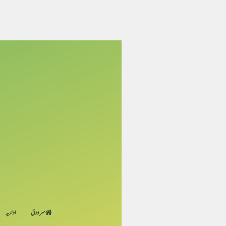
سر ورق
اداریہ