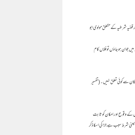
ر قضیہ شر طیہ کے متعلق مولوی ابو
میں جوان ہو جا ؤں تو فلاں کام
کان سے کوئی تعلق نہیں ۔ (تفسیر
 ں کے وقو ع اور امکان کو ثابت
 یعنی شرط سبب ہے جز ا کی اسکا ذکر