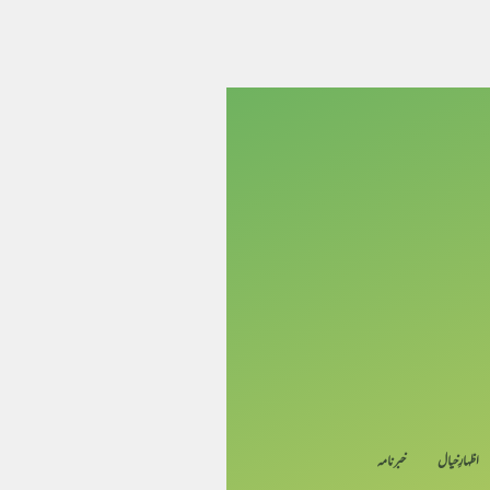
اظہارِ خیال
خبرنامہ