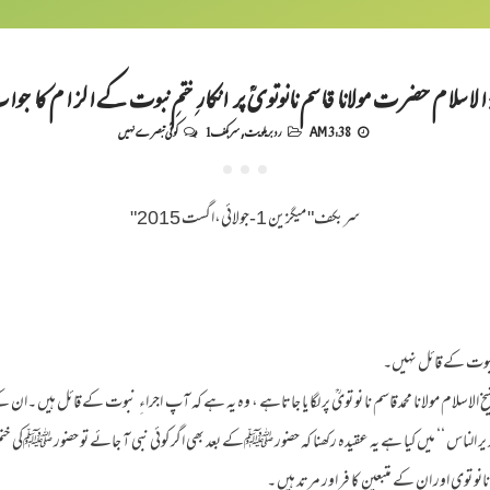
 الاسلام حضرت مولانا قاسم نانوتویؒ پر انکارِ ختمِ نبوت کے الزام کا جو
3:38 AM
رد بریلویت
,
سربکف1
کوئی تبصرے نہیں
"سربکف" میگزین 1-جولائی،اگست 2015
تم نبوت کے قائل نہیں۔
خ الاسلام مولانا محمد قاسم نا نو تویؒ پر لگا یا جاتاہے ، وہ یہ ہے کہ آپ اجراءِ نبوت کے قائل ہیں ۔ان کے 
د یر الناس ‘‘ میں کیا ہے یہ عقیدہ رکھنا کہ حضور ﷺکے بعد بھی اگر کوئی نبی آ جائے تو حضور ﷺکی خت
نو توی اور ان کے متبعین کا فر اور مرتد ہیں ۔