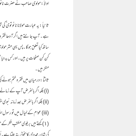
او لاً : مولوی صاحب نے حضرت نانو تو
ہے ۔ آپ جانتے ہیں اگر آ دھا فقرہ
ساتھ کیا تعلق ہو گا ۔پس یہی حشر م
کن کن صفحات پر ہیں ۔اور کس بد دیانتی 
منکر ہیں ۔
ثا لثاً : در میان میں فقرہ ختم ہونے ک
(i) بلکہ اگر با لفرض آپ کے زمانے میں بھی کہیں اور نبی ہو ،جب بھی آپ کا خا تم ہونا بد ستور باقی رہتا ہے ۔( یہ صفحہ ۱۸ پر ہے ۔)
(ii) بلکہ اگر با لفر ض بعد زمانہ نبوی ﷺ بھی کوئی نبی پیدا ہو تو پھر بھی خا تمیت محمدی میں کچھ فرق نہیں آئے گا۔ ( صفحہ ۳۴)
(iii) عوام کے خیال میں تو رسول اللہ کا خاتم ہونا یا یں معنی ہے کہ آپ کا زمانہ انبیاء سابق کے زمانہ کے بعد
کی شانِ مجددی کا بخوبی پتہ چلتا ہے۔