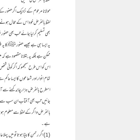
لفظ با لفر ض کی تحقیق
مولانا مرحوم کے نزدیک اگرحضور کے بعد
لفظ بالفرض خود اس کے محال ہونے 
بھی تسلیم کر لیا جائے تب بھی حض
یہ ایسا ہی ہے جیسے حضور ﷺکا یہ فر م
ممکن ہے بلکہ یہ بتلانا مقصود ہے کہ
اس کو اس طرح سمجھو کہ اگر کوئی شخص
تمام انوار اور شعاعوں کا ایسا حاکم ہ
اسطرح بالفرض ہزار چاند کہنے سے آفت
جائیں تب بھی آفتاب ان سب سے افض
با لفر ض و اگر کے لفظ سے معلوم ہوتا 
ہے ۔
(1) اگر رحمن کا بیٹا ہوتا تو میں پہلا عا بد ہوتا (القر آن )