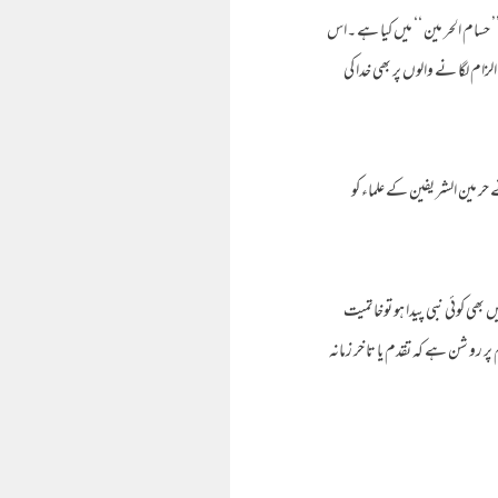
حسام الحر مین ‘‘ میں کیا ہے ۔اس
لزام لگا نے والوں پر بھی خدا کی
ر مین الشر یفین کے علماء کو
ں بھی کوئی نبی پیدا ہو توخاتمیت
 رو شن ہے کہ تقدم یا تا خر زمانہ