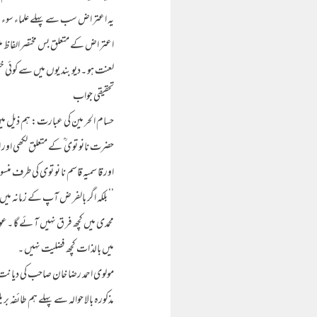
یہ اعتر اض سب سے پہلے علماء سوء ک
اعتر اض کے متعلق بس مختصر الفا ظ میں ی
لعنت ہو ۔دیو بند یوں میں سے کوئی ختم
تحقیقی جواب
حسام الحر مین کی عبارت: ہم ذیل میں
حضرت نانو توی ؒ کے متعلق لکھی اور ا
اور قا سمیہ قاسم نا نو توی کی طرف 
’’ بلکہ اگر بالفر ض آپ کے زمانہ میں ب
محمدی میں کچھ فر ق نہیں آ ئے گا ۔عو
میں بالذ ات کچھ فضلیت نہیں ۔
مولوی احمد رضا خان صاحب کی دیانت کا
مذکورہ بالا حوالہ سے پہلے ہم طائفہ 