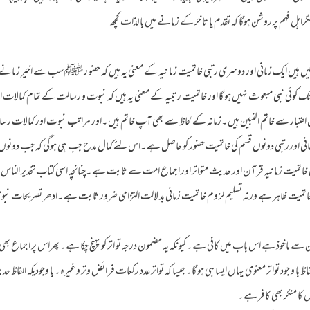
ل فہم پر روشن ہوگا کہ تقدم یا تا خر کے زمانے میں بالذات کچھ
ں ہیں ایک زمانی اور دوسری رتبی خاتمیت زما نیہ کے معنی یہ ہیں کہ حضو ر ﷺسب سے اخیر زمانے ت
نبی مبعو ث نہیں ہو گا اور خاتمیت رتبیہ کے معنی یہ ہیں کہ نبوت و رسالت کے تمام کمالات اور
عتبار سے خاتم النبین ہیں ۔زمانہ کے لحاظ سے بھی آپ خاتم ہیں ۔اور مراتب نبوت اور کمالات رسا
ہ زمانی اوررتبی دونوں قسم کی خاتمیت حضور کو حاصل ہے ۔اس لئے کمال مدح جب ہی ہوگی کہ جب دونوں
ر کی خاتمیت زمانیہ قر آن اور حدیث متواتر اور اجماع امت سے ثابت ہے ۔چنانچہ اسی کتاب تخدیر الناس ک
 خاتمیت ظاہر ہے ورنہ تسلیم لز وم خاتمیت زمانی بد لالت التزامی ضرور ثابت ہے ۔ادھر تصر یحات نب
بین سے ماخوذ ہے اس باب میں کافی ہے ۔کیونکہ یہ مضمون درجہ تو اتر کو پہنچ چکا ہے ۔پھراس پر اجماع بھی م
لفاظ با و جود تواتر معنوی یہاں ایسا ہی ہو گا ۔جیسا کہ تواتر عدد رکعات فر ائض وتر وغیرہ ۔با وجودیکہ الفاظ 
س کا منکر بھی کافر ہے ۔