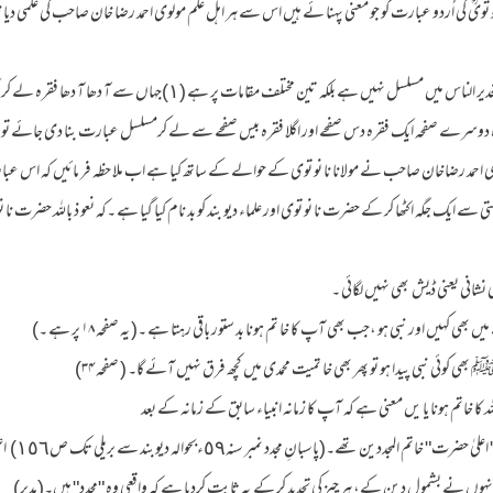
یؒ کی اُردو عبارت کو جو معنی پہنا ئے ہیں اس سے ہر اہل علم مولوی احمد رضا خان صاحب کی علمی دیانت
ثا نیاً : یہ عبارت مولانا نا نو توی ؒ کی تخدیر الناس میں مسلسل نہیں ہے بلکہ تین مخت
 دوسرے صفحہ ایک فقرہ دس صفحے اور اگلا فقرہ بیس صفحے سے لے کرمسلسل عبارت بنا دی جائے تو
ولوی احمد رضاخان صاحب نے مولانا نا نو توی کے حوالے کے ساتھ کیا ہے اب ملا حظہ فر مائیں کہ 
سے ایک جگہ اکٹھا کر کے حضرت نا نو توی اور علماء دیو بند کو بد نام کیا گیا ہے ۔کہ نعو ذ باللہ حضرت نا 
ی نشانی یعنی ڈیش بھی نہیں لگائی ۔
(١)کہتے ہیں بر
 اُنہوں نے بشمول دین کے، ہر چیز کی تجدید کر کے یہ ثابت کردیا ہے کہ واقعی وہ "مجدد" ہیں۔(مدیر)