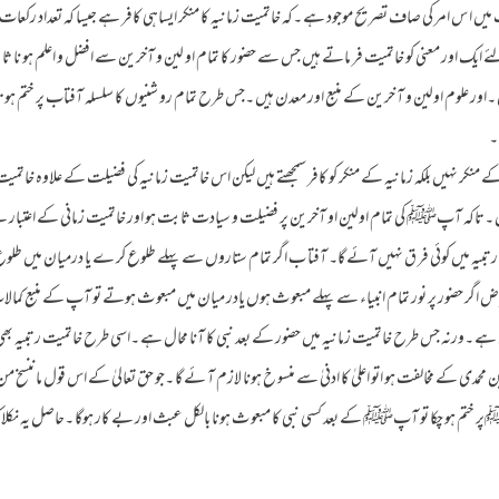
ت میں ا س امر کی صاف تصر یح موجود ہے ۔کہ خاتمیت زمانیہ کا منکر ایساہی کافر ہے جیسا کہ تعداد رکعات ک
 ایک اور معنی کو خاتمیت فر ماتے ہیں جس سے حضور کا تمام او لین و آخرین سے افضل و اعلم ہو نا ثاب
۔اور علوم اولین و آ خرین کے منبع اور معدن ہیں ۔جس طرح تمام رو شنیوں کا سلسلہ آفتاب پر ختم ہو
 ۔
ہ کے منکر نہیں بلکہ زمانیہ کے منکر کو کافر سمجھتے ہیں لیکن اس خاتمیت زمانیہ کی فضیلت کے علاوہ خاتم
اکہ آپﷺ کی تمام اولین او آخرین پر فضیلت و سیادت ثابت ہو اور خاتمیت زمانی کے اعتبار سے
ت رتبیہ میں کوئی فر ق نہیں آئے گا۔ آفتا ب اگر تمام ستاروں سے پہلے طلوع کر ے یا درمیان میں 
 ض اگر حضور پر نور تمام انبیاء سے پہلے مبعو ث ہوں یادر میان میں مبعو ث ہوتے تو آپ کے منبع کمالا
ہے ۔ورنہ جس طرح خاتمیت زمانیہ میں حضور کے بعد نبی کا آنا محال ہے ۔اسی طرح خاتمیت رتبیہ بھ
ن محمدی کے مخالفت ہو اتو اعلیٰ کا ادنیٰ سے منسو خ ہونا لازم آ ئے گا ۔جو حق تعالیٰ کے اس قول ماننسخ من
ختم ہو چکا تو آپﷺ کے بعد کسی نبی کا مبعو ث ہونا بالکل عبث اور بے کار ہوگا ۔حاصل یہ نکلا 