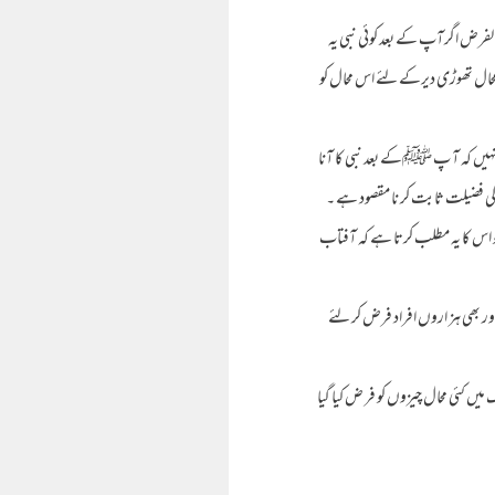
ہ بالفرض اگرآپ کے بعد کوئی نبی یہ
حال تھوڑی دیرکے لئے اس محال کو
 یہ نہیں کہ آ پ ﷺکے بعد نبی کا آنا
 کی فضیلت ثابت کر نا مقصود ہے ۔
تو اس کا یہ مطلب کرتا ہے کہ آفتاب
ور بھی ہز اروں افراد فرض کر لئے
 میں کئی محال چیزوں کو فر ض کیا گیا