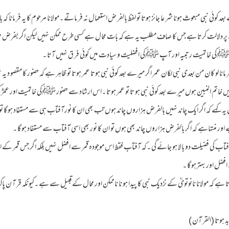
 کوئی نبی مبعوث ہونا شر عا جائز ہوتا تو لفظ بالفر ض استعمال نہ فر ماتے ۔مولانا مرحوم کا یہ فر مانا ک
پر دلالت کرتا ہے جس کا صاف مطلب یہ ہے کہ بات محال ہے کسی طرح ممکن نہیں لیکن اگر بفرض م
ور ﷺکی خاتمیت رتبیہ اور آپ ﷺکی افضلیت و سیادت میں کوئی فر ق نہیں آتا ۔
انا لو کان من بعدی نبی لکان عمر اگر میرے بعد کوئی نبی ہوتا عمر ہوتا تو ظاہر ہے کہ حضور کا مقصو د
 میں خاتم النبین ہوں میرے بعد کوئی نبی ہو تا تو عمر ہوتا ۔اس ارشاد سے حضور ﷺکی خاتمیت اور عمرؓ
 یہ کہے کہ اگر ایک چاند نہیں بالفرض ہزاروں چاند ہوں تب بھی ان کا نورآفتاب ہی سے مستفاد ہو گا 
ے اور منتہاہے کہ اگر بالفرض ہزاروں چاند بھی ہوں تو ان کا نور بھی اسی آفتاب سے مستفاد ہو گا ۔
اب کی فضیلت دو بالا ہو جائے گی ۔کہ آفتاب فقط اس موجودہ قمر سے افضل نہیں بلکہ اگر جس قمر کے ا
ل اور بہترہو گا ۔
ہے کہ مولانا نانوتویؒ کے نزدیک نبی کا پیدا ہو نا ناممکن اور محال کے قبیل سے ہے ۔کیونکہ قر آ ن پاک