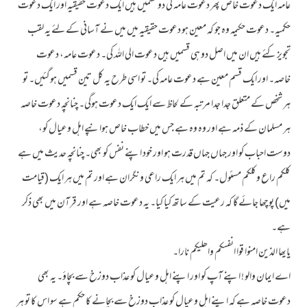
عامہ ایک دعوت خاص پھر دعوت عامہ کی دو قسمیں ہیں ایک دعوت حقیقیہ اور ایک دعوت
حکمیہ۔ دعوت حکیمہ وہ جو کہ معین ہو دعوت حقیقیہ میں میں نے آسانی کے لئے یہ لقب
تجویز کئے ہیں ان میں اصل دو ہی قسمیں ہیں دعوت الی اللہ کی۔ دعوت عامہ، دعوت
خاصہ۔ اور ایک قسم معین ہے دعوت عامہ کی۔ تو اسی طرح یہ کل تین قسمیں ہوگئیں۔ تو
ہر شخص کے متعلق جدا جدا مرتبہ کے لحاظ سے ایک ایک دعوت ہوگی۔ چنانچہ دعوت خاصہ
ہر مسلمان کے ذمہ ہے اور وہ وہ ہے جس میں خطاب خاص ہوانپے اہل وعیال کو،
دوست احباب کو اور جہاں جہاں قدرت ہو اور خود اپنے نفس کو بھی۔ چنانچہ حدیث میں ہے
کلکم راع وکلکم مسئول۔ کہ تم میں ہر ایک راعی ونگران ہے اور تم میں ہر ایک (قیامت
میں) پوچھا جائے گا کہ رعیت کے ساتھ کیا کیا۔ یہ دعوت خاصہ ہے اور قرآن میں بھی ذکر
ہے۔
یایھا الذین امنوا قوا انفسکم واھلیکم نارا۔
اے ایمان والو ! اپنے آپ کو اور اپنے اہل وعیال کو عذاب دوزخ سے بچاؤ۔ یہ بھی
دعوت خاصہ ہے کہ اپنے اہل وعیال کو عذاب دوزخ سے بچانے کا حکم ہے سو اس کا تو ہر