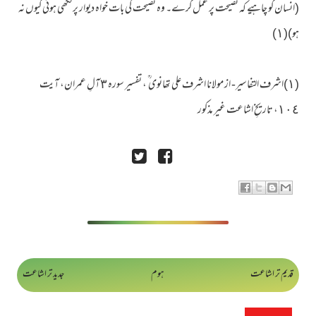
(انسان کو چاہیے کہ نصیحت پر عمل کرے۔ وہ نصیحت کی بات خواہ دیوار پر لکھی ہوئی کیوں نہ
ہو)(١)
(١)اشرف التفاسیر- از مولانا اشرف علی تھانوی ؒ ، تفسیر سورہ ٣آلِ عمران، آیت
١٠٤، تاریخِ اشاعت غیر مذکور
قدیم تر اشاعت
ہوم
جدید تر اشاعت