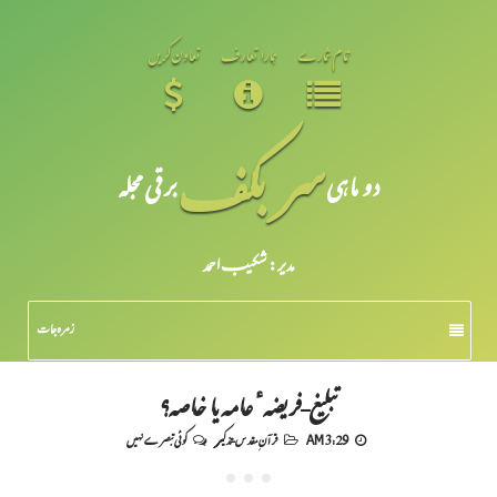
تمام شمارے
ہمارا تعارف
تعاون کریں
سر بکف
دو ماہی
برقی مجلہ
مدیر: شکیبـ احمد
زمرہ جات
تبلیغ-فریضہٴ عامہ یا خاصہ؟
3:29 AM
قرآنِ مقدس-تذکیر
کوئی تبصرے نہیں