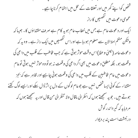
شخص کو اپنے گھر میں اور تعلقات کے محل میں اہتمام کرنا چاہیے۔
عمومی دعوت میں تخصیص کا راز
ایک اور دعوت عام ہے جس میں خطاب عام ہو یہ کام ہے صرف مقتداؤں کا۔ جیسا کہ
ولتکن منکم امۃ الایہ سے معلوم ہورہا ہے اور اس تخصیص میں ایک راز ہے۔ وہ یہ کہ
دعوت عامہ (یعنی وعظ) اس وقت مؤثر ہوتی ہے کہ جب مخاطب کے قلب میں داعی کی
وقعت ہو۔ بلکہ مطلق دعوت میں بھی اگر داعی کی وقعت نہ ہو تو وہ مؤثر نہیں ہوتی تو عام
دعوت میں عام مخاطبین کے قلب میں داعی کی وقعت ہونی چاہیے اور ظاہر ہے کہ بجز
مقتداء کے کوئی ایسا شخص نہیں ہے جو عام لوگوں کے دل پر اثر ڈال سکے اور ایسے لوگ کتنے
ہوتے ہیں۔ جو یہ سمجھتے ہوں کہ انظر الی ماقال ولا تنظر الی من قال اور یہ سمجھتے ہوں کہ
مردباید کہ گیرد اندر گوش
درنبشت است پند بر دیوار