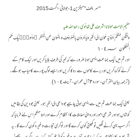
"سربکف" میگزین 1-جولائی،اگست 2015
حکیم الامت مولانا اشرف علی تھانوی رحمۃ اللہ علیہ
وَلْتَكُنْ مِّنْكُمْ اُمَّةٌ يَّدْعُوْنَ اِلَى الْخَيْرِ وَيَاْمُرُوْنَ بِالْمَعْرُوْفِ وَيَنْهَوْنَ عَنِ الْمُنْكَرِ ۭوَاُولٰۗىِٕكَ ھُمُ
الْمُفْلِحُوْنَ ١٠٤؁
اور تم میں ایک جماعت ایسی ہونا ضرور ہے کہ خیر کی طرف بلایا کریں اور نیک کام کے
کرنے کو کہا کریں اور برے کاموں سے روکا کریں اور ایسے لوگ پورے کامیاب ہونگے۔
(ترجمہ بیان القرآن- سورہ ٣آلِ عمران، آیت ١٠٤)
یعنی ایک جماعت تم میں سے ایسی ہونی چاہیے جو داعی الی الخیر ہو۔ یعنی جو دین کی بقا میں
کوشاں ہو اور شرعی امور اور دینی معاملات کا انتظام کرے اور امۃ منکم اس لئے فرمایا کہ
اگر سب یہی کرنے لگیں تو کھیتی کون کرے گا اور نوکری تجارت وغیرہ کون کرے گا۔ یہ