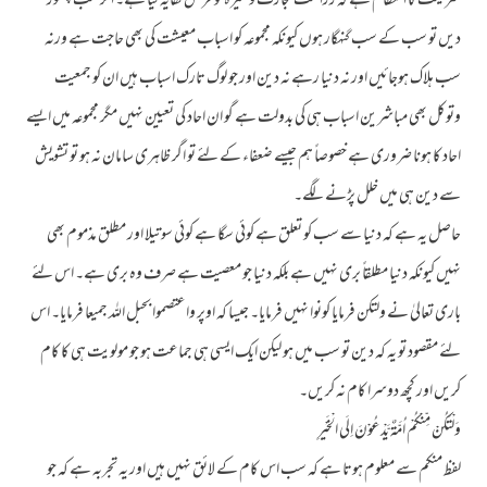
شریعت کا انتظام ہے کہ زراعت تجارت وغیرہ کو فرض کفایہ کیا ہے۔ اگر سب چھوڑ
دیں تو سب کے سب گنہگار ہوں کیونکہ مجموعہ کو اسباب معیشت کی بھی حاجت ہے ورنہ
سب ہلاک ہوجائیں اور نہ دنیا رہے نہ دین اور جو لوگ تارک اسباب ہیں ان کو جمعیت
وتوکل بھی مباشرین اسباب ہی کی بدولت ہے گو ان احاد کی تعیین نہیں مگر مجموعہ میں ایسے
احاد کا ہونا ضروری ہے خصوصاً ہم جیسے ضعفاء کے لئے تو اگر ظاہری سامان نہ ہو تو تشویش
سے دین ہی میں خلل پڑنے لگے۔
حاصل یہ ہے کہ دنیا سے سب کو تعلق ہے کوئی سگا ہے کوئی سوتیلا اور مطلق مذموم بھی
نہیں کیونکہ دنیا مطلقاً بری نہیں ہے بلکہ دنیا جو معصیت ہے صرف وہ بری ہے۔ اس لئے
باری تعالیٰ نے ولتکن فرمایا کونوا نہیں فرمایا۔ جیسا کہ اوپر واعتصموا بحبل اللہ جمیعا فرمایا۔ اس
لئے مقصود تو یہ کہ دین تو سب میں ہو لیکن ایک ایسی ہی جماعت ہو جو مولویت ہی کا کام
کریں اور کچھ دوسرا کام نہ کریں۔
وَلْتَكُنْ مِّنْكُمْ اُمَّةٌ يَّدْعُوْنَ اِلَى الْخَيْرِ
لفظ منکم سے معلوم ہوتا ہے کہ سب اس کام کے لائق نہیں ہیں اور یہ تجربہ ہے کہ جو