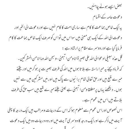
بعض ایسے ہونے چاہئیں۔
دعوت عامہ کے اقسام
یہ ایک خاص جماعت کا کام ہے ساری امت کا کام نہیں ہے اور دعوت الی الخیر اور
دعوت الی اللہ کے ایک ہی معنی ہیں سو اس میں تو اس کو صرف ایک خاص جماعت کا کام
فرمایا گیا ہے اور دوسرے مقام پر ارشاد ہے :
قل ھذہ سبیلی ادعوا الی اللہ علی بصیرۃ انا ومن اتبعنی، وسبحن اللہ وما انا من المشرکین۔
کہ فرمادیجئے یہ میرا راستہ ہے بلاتا ہوں میں اللہ کی طرف بصیرت پر ہو کر میں اور جتنے
میرے متبع ہیں اور حق تعالیٰ تمام برائیوں سے پاک ہیں اور میں مشرکین میں سے نہیں
ہوں۔ دیکھئے یہاں پر مطلقا ومن اتبعنی ہے یعنی جتنے میرے متبع ہیں سب حق کی طرف
بلاتے ہیں اس میں عموم ہے۔
اس خصوص اور اس عموم سے معلوم ہوا کہ اس کے درجات ومراتب ہیں ایک درجہ کا پہلی
آیت میں ذکر ہے اور ایک درجہ کا دوسری آیت میں اور وہ درجات دو ہیں ایک دعوت