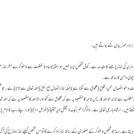
ار و رموز بیان کئے جاتے ہیں۔
لیٰ مرتبہ کی نماز پڑھنے کا مقدمہ ہے۔ کوئی شخص ایسا نہیں ہو سکتا جو عادتاً غفلت سے وضو کرے مگر 
ں چولی دامن کا ساتھ ہے۔
ت وضو انفصال عن الخلق (مخلوق سے کٹنا ہے) جبکہ نماز اتصال مع الحق (اللہ تعالیٰ سے جڑنا) ہے۔ جو ش
لب ہے لا الہ الا اللہ کا۔ پس لا الہ کا مقصود یہ ہے کہ مخلوق سے کٹو اور الا اللہ کا مقصود یہ ہے کہ اللہ 
تعلق توڑنے کو عربی زبان میں تبتل کہتے ہیں۔ ارشاد باری تعالیٰ ہے۔ وَاذْکُرِ اسْمَ
جا دیتا ہے۔ لہذا جو شخص وضو کر کے حضوری کے ساتھ نماز ادا کرے گا تو اس شخص کیلئے نماز دوزخ ک