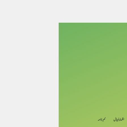
اظہارِ خیال
خبرنامہ