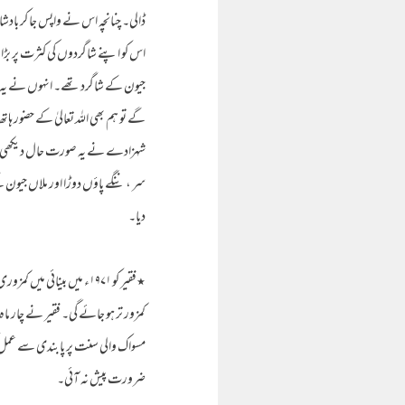
ڈالی۔ چنانچہ اس نے واپس جا کر بادشاہ
اس کو اپنے شاگردوں کی کثرت پر بڑا 
جیون کے شاگرد تھے۔ انہوں نے یہ بات 
گے تو ہم بھی اللہ تعالیٰ کے حضور ہاتھ
شہزادے نے یہ صورت حال دیکھی تو بادشا
سر ، ننگے پاؤں دوڑا اور ملاں جیون 
دیا۔
٭فقیر کو ۱۹۷۱ء میں بینائ
کمزور تر ہو جائے گی۔ فقیر نے چار ماہ
مسواک والی سنت پر پابندی سے عمل کر
ضرورت پیش نہ آئی۔