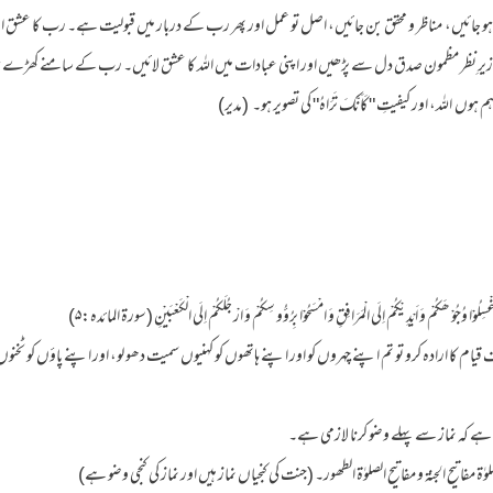
ہو جائیں، مناظر و محقق بن جائیں، اصل تو عمل اور پھر رب کے دربار میں قبولیت ہے۔ رب کا عشق اور
ہے۔ زیرِ نظر مظمون صدق دل سے پڑھیں اور اپنی عبادات میں اللہ کا عشق لائیں۔ رب کے سامنے کھڑے ہ
 اللہ، اور کیفیتِ "کَاَنَّکَ تَرَاہُ" کی تصویر ہو۔ (مدیر)
ۃِ فَاغْسِلُوْا وُجُوْ ھَکُمْ وَ اَیْدِیْکُمْ اِلَی الْمَرَافِقِ وَ امْسَحُوْا بِرُؤُو سِکُمْ وَ ارْ جُلَکُمْ اِلَی الْکَعْبَیْنِ (سورۃ المائدہ:۵)
یام کا ارادہ کرو تو تم اپنے چہروں کو اور اپنے ہاتھوں کو کہنیوں سمیت دھو لو، اور اپنے پاؤں کو ٹخنوں
 کہ نماز سے پہلے وضو کرنا لازمی ہے۔
مفاتیح الجنۃ و مفاتیح الصلوٰۃ الطھور۔ (جنت کی کنجیاں نماز ہیں اور نماز کی کنجی وضو ہے)