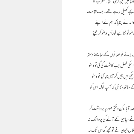
ونی میں بن رہی تھی۔ مغرب کا
ڑے بچے کھیل رہے تھے۔ جب اقامت
لد نے بتایا کہ ہم نے اپنے
ٹوٹتا ہے فوراً نیا وضو کر لیتے
 لائے تو مہمانوں کے سامنے دستر
 اسکی فصل جب کاشت کی گئ تو وضو
 میں پیس کر آٹا بنایا گیا تو وضو
و کے ساتھ،کاش کہ آپ لوگ اس کو
آیا لیکن وقتی طور پر برداشت کر
ے سپاہی کے آنے کی پروا تک نہ
 ملاں جیون نے تو مجھے گھاس تک نہ