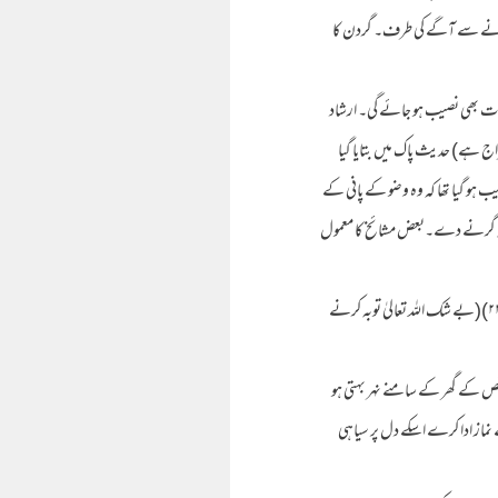
ھونے سے آگے کی طرف۔ گردن کا
قات بھی نصیب ہو جائے گی۔ ارشاد
من کی معراج ہے) حدیث پاک میں بتایا گیا
 ہو گیا تھا کہ وہ وضو کے پانی کے
 پر نہ گرنے دے۔بعض مشائخ کا معمول
* شرع شریف میں پاکیزگی اور طہارت کو بہت پسند کیا گیا ہے۔ ارشاد باری تعالیٰ ہے۔اِنَّ اللہَ یُحِبُّ التَّوَّا بِیْنَ وَ یُحِبُّ الْمُتَطَھَّرِیْنَ (البقرہ: ۲۲۲)(بے شک اللہ تعالیٰ توبہ کرنے
شخص کے گھر کے سامنے نہر بہتی ہو
ماز ادا کرے اسکے دل پر سیاہی