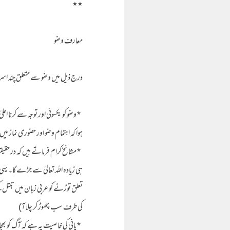
٭٭
معارف وضو
درج ذیل میں وضو سے متعلق چند اسر
* وضو کو یکسوئی اور توجہ سے کرنا اع
ہوا کہ اہتمام وضو اور حضوری نماز می
* مشائخ کرام فرماتے ہیں کہ در حقیق
ہی زیادہ اللہ تعالیٰ سے جڑے گا۔ یہی مط
کی طرف سب چھوڑ کر چلا آ)
* پانی کی خاصیت یہ ہے کہ آگ کو بھ