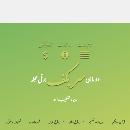
تمام شمارے
ہمارا تعارف
تعاون کریں
سر بکف
دو ماہی
برقی مجلہ
مدیر: شکیبـ احمد
قرآن-تذکیر
حدیث-تفہیم
رد فرقِ باطلہ
رد فرقِ ضالہ
شعر و ادب
تصوف و سلوک