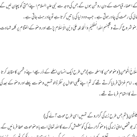
 اعضاء قیامت کے دن روشن ہوں گے جس کی وجہ سے نبی علیہ السلام اپنے امتی کو پہچان لیں گے
لیٰ کی رحمت کی چادر ہوتی ہے۔ جب وہ دنیا کی باتیں کرتا ہے تو چادر ہٹ جاتی ہے۔
رتے وقتبِسْمِ اللہِ الْعَظِیْمِ وَ الْحَمْدُ لِلہِ عَلیٰ دِیْنِ الْاِسْلَامِ پڑھے اور وضو کے اختتام پر کلمہ
ءُ سَلَّاحُ الْمُؤمِنِ(وضو مومن کا اسلحہ ہے) جس طرح ایک انسان اسلحے کے ذریعے اپنے دشمن کا مقابلہ 
ے۔ امام غزالیؒ فرمایا کرتے تھے کہ تم اپنے قلبی احوال پر نظر ڈالو تمہیں وضو سے پہلے اور وضو کے بعد
رنے کا اہتمام فرماتے تھے۔
َ کَمَا تَعِیْشُوْنَ(تم جس طرح زندگی گزارو گے تمہیں اسی طرح موت آئے گی)
ہ جو شخص اپنی زندگی با وضو گزارنے کی کوشش کرے گا اللہ تعالیٰ اسے با وضو موت عطا فرمائیں گے