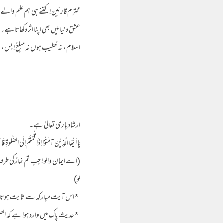
محترم قارئین! کتنے ہی ہم علم والے 
عشق دنیا میں بھی اپنا اثر دکھاتا 
اسلام، نہ خطیب ہوں نہ مبلغ! بس، ہم ہوں
ارشاد باری تعالیٰ ہے۔
یَا اَ یُّھَا الَّذِیْنَ آمَنُوْا اِذَا قُمْتُمْ اِلَی الصَّلٰو
(اے ایمان والو ! جب تم نماز کی طرف ق
لو)
* اس آیت مبارکہ سے ثابت ہوتا ہے
* حدیث پاک میں وارد ہوا ہے کہ الصلوٰۃ 