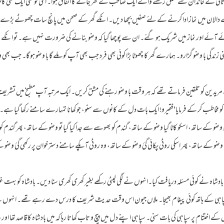
یؒ کے خاندان سے تعلق رکھنے والے ایک صاحب کے گھر جانے کا اتفاق ہوا۔ انکی کوٹھی ایک نئی کال
 دالان میں نماز ادا کرنے کے لئے صفیں بچھا دیں۔ انکے گھر کے صحن میں پانچ سات چھوٹے ب
ے آئے اور نماز میں شریک ہو گئے۔ ان سے پوچھا گیا کہ وضو بنانے کی ضرورت نہیں ہے۔ تو انکے وا
دگی با وضو گزارو۔ ہمارے گھر کا چھوٹا بڑا کوئی بھی فرد جب بھی آپ کو ملے گا با وضو ہو گا۔ جب بھی وضو 
مریدین کو تلقین فرماتے تھے کہ ہر وقت با وضو رہنے کی مشق کریں۔ ایک مرتبہ آپ مطبخ میں تشریف
کو مخاطب کر کے فرمایا 'فقیرو! ایک بات دل کے کانوں سے سنو، جو کھانا تمہارے سامنے رکھا گیا ہے۔
و وضو کے ساتھ، اسکو کاٹا گیا وضو کے ساتھ، گندم کو بھوسے سے جدا کیا گیا تو وضو کے ساتھ، پھر گندم کو چکی
 وضو کے ساتھ، پھر اسکی روٹی پکائی گئ وضو کے ساتھ، وہ روٹی آپکے سامنے دسترخوان پر رکھی گئ وض
نے کوئی مسئلہ دریافت کیا۔انہوں نے لگی لپٹی رکھے بغیر کھری کھری سنا دیں۔ بادشاہ کو بہت غصہ 
پاہی کے ہاتھ کوئی پیغام بھیجا۔ ملاں جیون اس وقت حدیث شریف کا درس دے رہے تھے۔ انہوں ن
ختتام پر سپاہی کی بات سنی۔ سپاہی اپنے دل میں پیچ و تاب کھاتا رہا کہ میں بادشاہ کا قاصد تھا اور