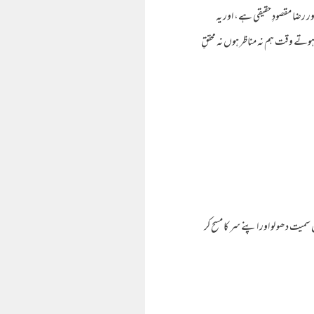
 رضا مقصودِ حقیقی ہے، اور یہ
وتے وقت ہم نہ مناظر ہوں نہ محققِ
 سمیت دھو لو اور اپنے سر کا مسح کر