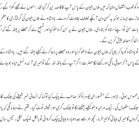
 کو خوب اشتعال دلایا کہ میں ملاں جیون کے پاس آپ کا قاصد بن کر گیا تھا۔ انہوں نے مجھے کھڑا کیے رکھا 
ناز ہے ایسا نہ ہو کہ یہ کسی دن آپکے خلاف بغاوت کر دے۔ بادشاہ نے ملاں جیون کی گرفتاری کا حکم صا
سنی تو اپنے استاد کو بتا دی۔ ملاں جیون نے یہ سن کر وضو کیا اور تسبیح لے کر مصلٰے پر بیٹھ گئے کہ
 اٹھا کر معاملہ پیش کریں گے۔
ہ کو جا کر بتایا کہ ملاں جیون نے وضو کر لیا اور وہ مصلےٰ پر دعا کرنے کیلئے بیٹھ گئے ہیں۔ بادشاہ ک
کے پاس آ کر معافی مانگی اور کہنے لگا 'حضرت ! اگر آپ کے ہاتھ اٹھ گئے تو میری آئندہ نسل تباہ ہو ج
ی میں کمزوری محسوس ہوئی۔ لاہور کے مشہور ای پلومر ڈاکٹر صاحب نے چیک کیا تو کہا کہ اڑھائی نمبر شیشے کی عین
 عینک استعمال کی۔ ایک مرتبہ وضو کیلئے بیٹھنے لگا تو عینک گری اور شیشہ ٹوٹ گیا۔ فقیر نے دعا مانگی ک
وں گا میری بینائی کو تیز فرما۔ کچھ عرصے بعد دوبارہ بینائی چیک کروائی تو بالکل ٹھیک نکلی۔ تیس سا