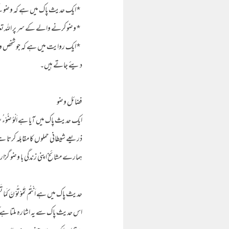
* ایک حدیث پاک میں ہے کہ وضو کے
* وضو کرنے والے کے سر پر اللہ تعا
* ایک روایت میں ہے کہ جو شخص وضو شروع ک
دیئے جاتے ہیں۔
فضائل وضو
ایک حدیث پاک میں آیا ہے اَلْوُ ضُوْ
ذریعے شیطانی حملوں کا مقابلہ کرتا ہ
ہمارے مشائخ اپنی زندگی با وضو گزا
حدیث پاک میں ہے اَنْتُمْ تَمُوْ تُوْ ن
اس حدیث پاک سے یہ اشارہ ملتا ہے ک