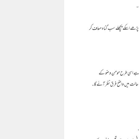
۔
◄
◄
◄
 شہادت پڑھے اسکے پچھلے سب گناہ معاف کر
◄
▼
کرتا ہے اسی طرح مومن وضو کے
 کی حالت میں واضح فرق نظر آئے گا۔
۔