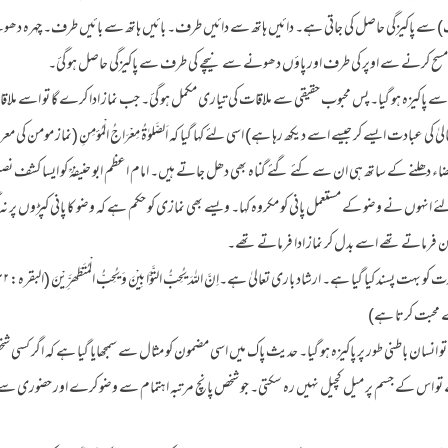
ے پاکیزگی حاصل کی جاتی ہے۔ دائیں ہاتھ سے دائیں طرف۔ بائیں ہاتھ سے بائیں طرف۔ چہرہ د
 مسح کرنے سے اوپر کی طرف اور پاؤں دھونے سے نیچے کی طرف سے پاکیزگی حاصل ہو گئ۔
اکیزہ ہو گیا۔ پس محبوب حقیقی سے ملاقات کی تیاری مکمل ہو گئ۔ جب نماز ادا کرے گا تو اسے ملا
ہُ( تو اللہ تعالیٰ کی عبادت ایسے کر جیسے اسے دیکھ رہا ہے) اسی لئے کہا گیا کہ اَلصَّلوٰۃُ مِعْرَاجُ الْمُؤمِنِ (نماز مو
 دھلنے کے ساتھ ہی ان سے کئے گئے گناہ بھی دھل جاتے ہیں۔ امام اعظم ابو حنیفہؒ کو ایسا کشف نصیب
 لئے انہوں نے وضو کے مستعمل پانی کو مکروہ کہا۔ ویسے بھی نمازی کو حکم ہے کہ وضو کا پانی کپڑوں
 فرماتے تھے اسے بدل کر نماز ادا فرماتے تھے۔
ے محبت کرتا ہے)
نسان باطنی طور پر پاکیزہ ہو گیا۔ حدیث پاک میں اسی مضمون کو مثال سے سمجھایا گیا ہے کہ اگر کسی 
تو اس کے جسم پر میل کچیل نہیں رہ سکتی۔ جو شخص پانچ مرتبہ اہتمام سے وضو کرے اور حضوری سے ن