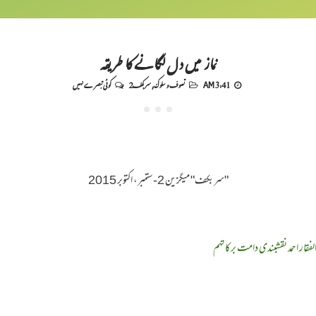
نماز میں دل لگانے کا طریقہ
3:41 AM
تصوف و سلوک
,
سربکف2
کوئی تبصرے نہیں
"سربکف" میگزین 2-ستمبر، اکتوبر 2015
فقار احمد نقشبندی دامت برکاتہم