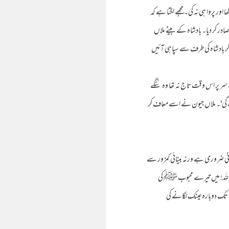
اور پروا ہی نہ کی۔ مجھے لگتا ہے کہ
در کر دیا۔ بادشاہ کے بیٹے ملاں
 اگر بادشاہ کی طرف سے سپاہی آئیں
ے سر پر اس وقت تاج نہ تھا وہ ننگے
ائے گی'۔ ملاں جیون نے اسے معاف کر
ک لگانی ضروری ہے ورنہ بینائی کمزور سے
ہ یا اللہ! میں تیرے محبوب ﷺ کی
ل تک دوبارہ عینک لگانے کی