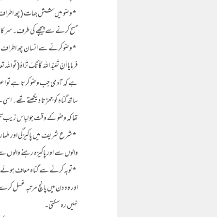
* وضو میں شش جہات (چھ اطراف) س
مسح کرنے سے پیچھے کی طرف۔ سر کا
* وضو کرنے سے انسان چھ اطراف سے پ
فرمایا اَنْ تَعْبُدَ اللہَ کَاَ نَّکَ تَرَا
ہے کہ آدمی جب وضو کرتا ہے تو اعضاء
ساتھ گناہ کو جھڑتا دیکھتے تھے۔ اسی
تھا کہ وضو کے وقت جو لباس زیب تن
والوں سے اور پاکیزہ رہنے والوں س
* توبہ کرنے سے گناہ معاف ہوئے تو ا
اور وہ دن میں پانچ مرتبہ غسل کرے 
نہیں رہ سکتی۔