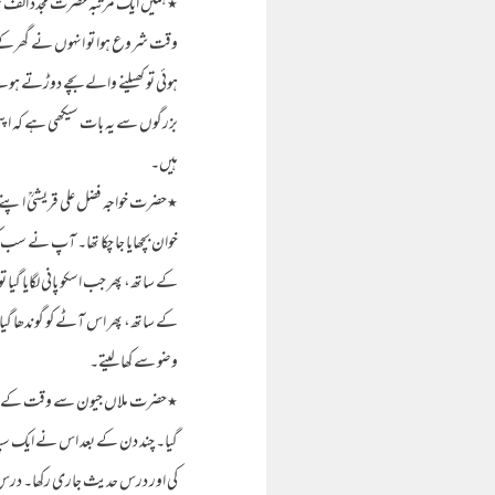
٭ہمیں ایک مرتبہ حضرت مجدد الف ثان
وقت شروع ہوا تو انہوں نے گھرکے
ہوئی تو کھیلنے والے بچے دوڑتے ہوئ
بزرگوں سے یہ بات سیکھی ہے کہ اپنی زن
ہیں۔
٭حضرت خواجہ فضل علی قریشیؒ اپنے 
خوان بچھایا جا چکا تھا۔ آپ نے سب 
کے ساتھ، پھر جب اسکو پانی لگایا گیا ت
کے ساتھ، پھر اس آٹے کو گوندھا گیا
وضو سے کھا لیتے۔
٭حضرت ملاں جیون سے وقت کے بادشاہ 
گیا۔ چند دن کے بعد اس نے ایک س
کی اور درس حدیث جاری رکھا۔ درس کے ا