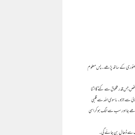
نماز حضوری کے ساتھ پڑھے۔ پس معلوم
خص جس قدر مخلوق سے کٹے گا اتنا
تعالیٰ سے جڑو۔ ماسوی اللہ سے قلبی
 رَبِّکَ وَ تَبَتَّلْ اِلَیْہِ تَبْتِیْلاً (المزمل: ۸) (اور اپنے رب کا نام پڑھے جا اور سب سے الگ ہو کر اسی
ی آگ سے ڈھال بن جائے گی۔