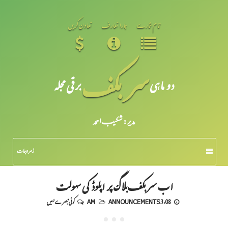
تمام شمارے
ہمارا تعارف
تعاون کریں
سر بکف
دو ماہی
برقی مجلہ
مدیر: شکیبـ احمد
زمرہ جات
اب سربکف بلاگ پر اپلوڈ کی سہولت
3:08 AM
ANNOUNCEMENTS
کوئی تبصرے نہیں