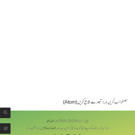
سبسکرائب کریں در:
تبصرے شائع کریں (Atom)
کاپی رائٹ © 2015-
2026
سربکف مجلہ
ڈیزائن از سر بکف گروپ | اپنی کتاب شائع کرائیں بذریعہ
سربکف ڈاٹ کام
| ایڈیٹر: شکیب احمد