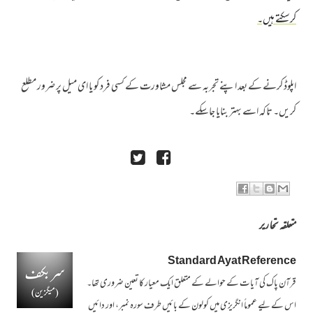
کرسکتے ہیں۔
اپلوڈ کرنے کے بعد اپنے تجربہ سے مجلس مشاورت کے کسی فرد کو یا ای میل پر ضرور مطلع
کریں۔ تاکہ اسے بہتر بنایا جاسکے۔
متعلقہ تحاریر
Standard Ayat Reference
قرآن پاک کی آیات کے حوالے کے متعلق ایک معیار کا تعین ضروری تھا۔
اس کے لیے عموماً انگریزی میں کولون کے بائیں طرف سورہ نمبر، اور دائیں