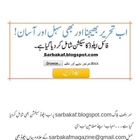
سربکف بلاگ sarbakaf.blogspot.com پر اب اپلوڈ سیکشن بھی شامل کردیا
گیا ہے۔۔۔احباب اپنے مضامین اب ای
میلsarbakafmagazine@gmail.com کے علاوہ
یہاں اپلوڈ بھی