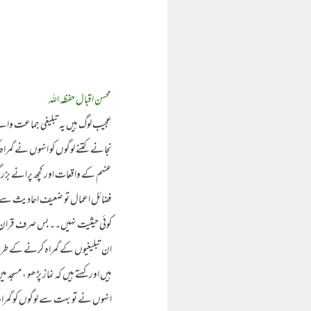
محسن اقبال حفظہ اللہ
عجیب لوگ ہیں یہ تبلیغی جماعت والے 
نجانے کتنے لوگوں کو انہوں نے گمرا
عنہم کے واقعات اور کچھ پرانے بز
فضائل اعمال تو ضعیف احادیث سے بھ
کوئی حیثیت نہیں۔۔ بس صرف قران ا
ان تبلیغیوں کے گمراہ کرنے کے طری
ہیں اور کہتے ہیں کہ نماز پڑھو ، مسج
انہوں نے تو بہت سے لوگوں کو گمراہ