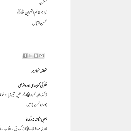
شکریہ
غلامِ خاتم النبیین ﷺ
محسن اقبال
متعلقہ تحاریر
نظر کی کمزوری اور داڑھی
ڈاکٹر شاہد محمود ﷾ مجھے کلین شیو زیا
پوری تحریر پڑھیں
ہمیں شیشہ نہ دکھاؤ
قاری معاذ شاہد ﷾ (پاک پتن، پنجاب، پاک