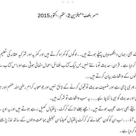
"سربکف" میگزین 2-ستمبر، اکتوبر 2015
بھی، جہاں دیکھو وہاں پہنچے ہوتے ہیں۔۔لوگوں کو گمراہ کرتے ہیں اور کفریہ اور شرکیہ عقائد کی تعلی
ہ کر دیا ہے۔ قران، حدیث تو مانتے نہیں بس ایک کتاب فضائل اعمال اٹھائی ہوتی ہے اوراس کتاب سے
رگوں کے واقعات بیان کرتے ہیں...
ری پڑی ہے اور ضعیف حدیث تو قبول کرنے کے لائق نہیں اور جو صحابہ کرام رضی اللہ عنہم اور تاب
ور حدیث کو ہی ماننا چائیے...۔یہ سب واقعات تو شرک ہیں۔
قے بھی بہت عجیب ہوتے ہیں۔ اچھے بھلے لڑکے کرکٹ ، یا فٹبال کھیل رہے ہوتے ہیں اور یہ اوپر سے
د میں آؤ ،۔۔ اب ان کو کون سمجھائے کہ کرکٹ یا فٹبال کھیلنا ان تبلیغی جماعت والوں کے ساتھ نماز پڑھ
 کر دیا ہے۔