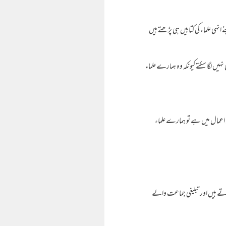
نہی علماء کی کتابیں ہی پڑھتے ہیں
یں لگا سکتے کیونکہ وہ ہمارے علماء
ل اعمال میں ہے تو ہمارے علماء
تے ہیں اور تبلیغی جماعت والے