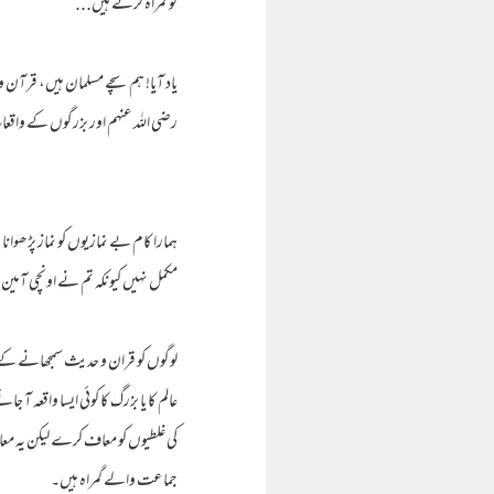
کو گمراہ کرتے ہیں...
یاد آیا! ہم سچے مسلمان ہیں، قرآن
رضی اللہ عنہم اور بزرگوں کے واق
ہمارا کام بے نمازیوں کو نماز پڑھوانا
مکمل نہیں کیونکہ تم نے اونچی آمین 
لوگوں کو قران و حدیث سمجھانے کے ل
عالم کا یا بزرگ کا کوئی ایسا واقعہ 
کی غلطیوں کو معاف کرے لیکن یہ معا
جماعت والے گمراہ ہیں۔