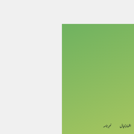
اظہارِ خیال
خبرنامہ