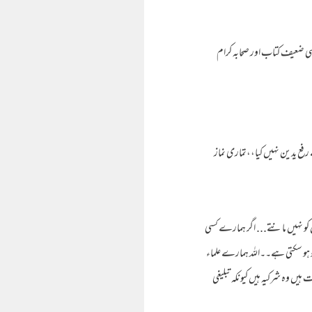
ی ضعیف کتاب اور صحابہ کرام
ے رفع یدین نہیں کیا،،تماری نماز
 کو نہیں مانتے... اگر ہمارے کسی
 تو ہو سکتی ہے۔۔اللہ ہمارے علماء
یں وہ شرکیہ ہیں کیونکہ تبلیغی