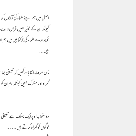
اصل میں ہم اپنے علماء کی کتابوں کو
کیونکہ ان کے بغیر ہمیں قران و حدی
تو ہمارے علماء کی جو کتابیں ہیں ہم 
ہیں...
بس صرف اتنا یاد رکھیں کہ تبلیغی جم
گمراہ اور مشرک نہیں کیونکہ ہم ان 
دوستو! یہ اوپر ایک جھلک ہے تبلیغ
لوگوں کو گمراہ کرتے ہیں...۔۔