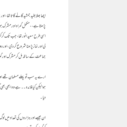
اچھا بھلا جنید جمشید گانے گاتا تھا،ا
پڑھتا ہے،، مکمل گمراہ اور مشرک ہ
اسی طرح سعید انور تھا، جب تک کرکٹ 
لی اور نماز پڑھنا شروع کر دی،اور دوس
جماعت کے ساتھ مل کر مشرک اور گمرا
ارے یہ سب تو پہلے مسلمان تھے اور 
ہوا لیکن کیا فائدہ ۔۔ ہے وہ ابھی ب
دیا ۔
ان جیسے اور ہزاروں کی تعداد میں لو