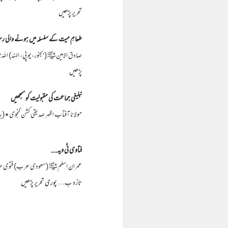
تحریر پڑھیں
طعامِ میت کے سلسلہ میں ہونے والی ر
صادق الامین ﷾ ( بجنور،یو پی، الہند) ال
پڑھیں
تبلیغی جماعت کی مقبولیت کو سمجھیں
مولانا آفتاب اظہر صدیقی کشن گنجوی٭(بہار
فتاوی ٹی ویہ...
عمران اسلم ﷾ (سعودی عرب) فتوی صرف
تازہ ب…
پوری تحریر پڑھیں