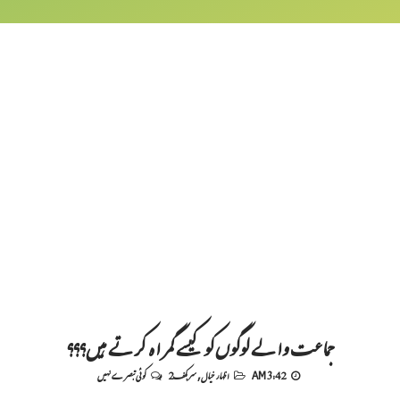
جماعت والے لوگوں کو کیسے گمراہ کرتے ہیں؟؟؟
3:42 AM
اظہار خیال
,
سربکف2
کوئی تبصرے نہیں