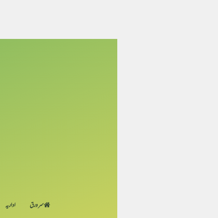
سر ورق
اداریہ