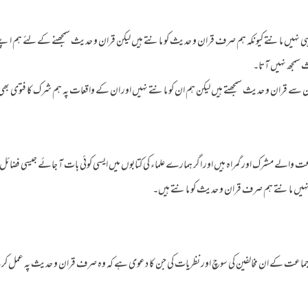
 ہی نہیں مانتے کیونکہ ہم صرف قران و حدیث کو مانتے ہیں لیکن قران و حدیث سمجھنے کے لئے ہم اپنے ا
ث سمجھ نہیں آتا۔
ان سے قران و حدیث سمجھتے ہیں لیکن ہم ان کو مانتے نہیں اور ان کے واقعات پہ ہم شرک کا فتوی بھی نہ
اعت والے مشرک اور گمراہ ہیں اور اگر ہمارے علماء کی کتابوں میں ایسی کوئی بات آ جائے جیسی فضائ
کو نہیں مانتے ہم صرف قران و حدیث کو مانتے ہیں۔
ی جماعت کے ان مخالفین کی سوچ اور نظریات کی جن کا دعوی ہے کہ وہ صرف قران و حدیث پہ عمل کر