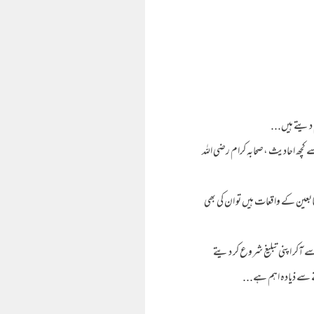
م دیتے ہیں...
 کچھ احادیث ،صحابہ کرام رضی اللہ
عین کے واقعات ہیں تو ان کی بھی
 آکر اپنی تبلیغ شروع کر دیتے
نے سے ذیادہ اہم ہے...