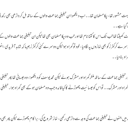
ور بہت مشہور تھا، پکا مسلمان تھا۔۔ اب دیکھو! ان تبلیغی جماعت والوں کے ساتھ مل کر داڑھی بھی رکھ لی، 
و گیا ہے۔۔
کھیلتا تھا تب تک اس کا کتنا نام تھا اور تب وہ پکا مسلمان بھی تھا لیکن ان تبلیغی جماعت والوں ک
رے کرکٹرز کو بھی نمازوں پہ لگا دیا، خود تو گمراہ ہوا لیکن دوسرے کئی کرکٹرز جیسا کہ شاہد آفریدی،انضم
ہ بنا دیا۔۔
تبلیغی جماعت کے ساتھ ملکر گمراہ اور مشرک ہوئے لیکن محمد یوسف کو دیکھو!،وہ عیسائی تھا پھر ت
ھی گمراہ اور مشرک۔۔ تو اس کو عیسائیت چھوڑنے کا کیا فائدہ جب وہ مسلمان ہو کے بھی گمراہ ہوا۔ تبل
گ ہیں جنہوں نے تبلیغی جماعت کی وجہ سےداڑھی رکھی، نماز شروع کی، برا کام چھوڑے لیکن پھر بھی وہ گ