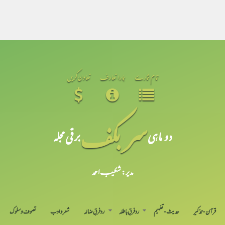
تمام شمارے
ہمارا تعارف
تعاون کریں
سر بکف
دو ماہی
برقی مجلہ
مدیر: شکیبـ احمد
قرآن-تذکیر
حدیث-تفہیم
رد فرقِ باطلہ
رد فرقِ ضالہ
شعر و ادب
تصوف و سلوک