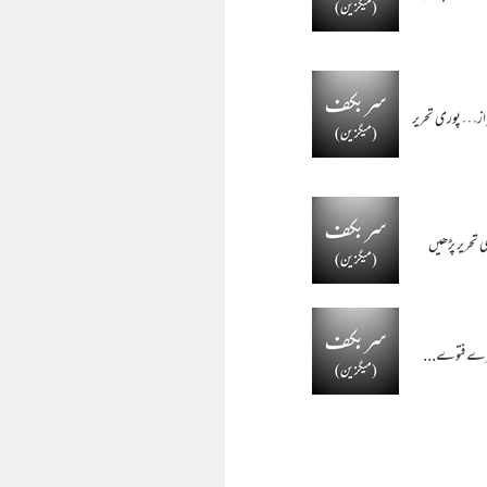
فراز…
پوری تحریر
 تحریر پڑھیں
ہرے فتوے...