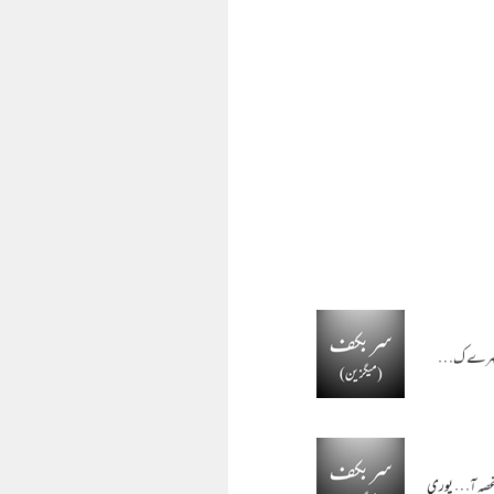
شیو چہرے ک…
و غصہ آ…
پوری