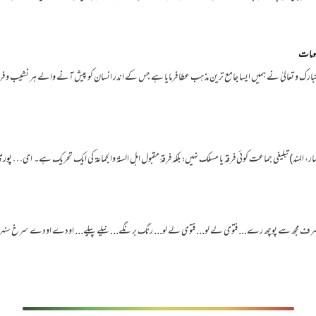
سومات
لہ تبارک و تعالیٰ نے ہمیں ایسا جامع ترین مذہب عطا فرمایا ہے جس کے اندر انسان کو پیش آنے والے ہر نشیب و 
، الہند) تبلیغی جماعت کوئی فرقہ یا مسلک نہیں؛ بلکہ فرقۂ مقبول اہل السنۃ والجماعۃ کی ایک تحریک ہے۔ ای…
پوری
 مجھ سے پوچھ رے... فتوی لے لو... فتوی لے لو... رنگ برنگے... نیلے پیلے... اودے اودے سرخ سن