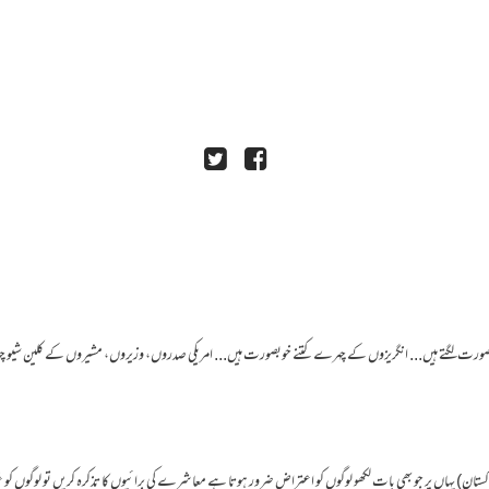
دہ خوبصورت لگتے ہیں... انگریزوں کے چہرے کتنے خوبصورت ہیں... امریکی صدروں، وزیروں، مشیروں کے کلین 
ستان) یہاں پر جو بھی بات لکھو لوگوں کو اعتراض ضرور ہوتا ہے معاشرے کی برائیوں کا تذکرہ کریں تو لوگوں ک