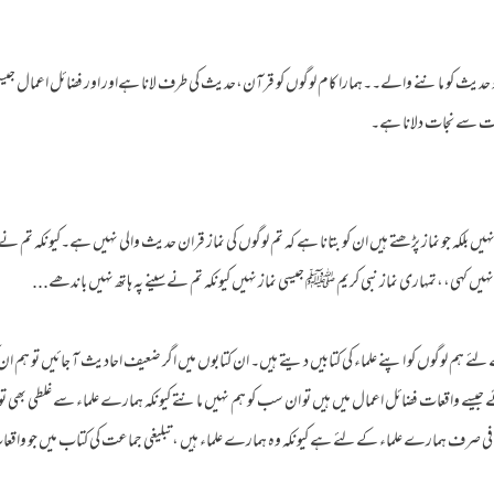
 و حدیث کو ماننے والے۔۔ہمارا کام لوگوں کو قرآن،حدیث کی طرف لانا ہےاور اور فضائل اعمال جیس
عات سے نجات دلانا ہے۔
 نہیں بلکہ جو نماز پڑھتے ہیں ان کو بتانا ہے کہ تم لوگوں کی نماز قران حدیث والی نہیں ہے۔کیونکہ تم ن
نہیں کہی،،تمہاری نماز نبی کریم ﷺ جیسی نماز نہیں کیونکہ تم نے سینے پہ ہاتھ نہیں باندھے...
ئے ہم لوگوں کو اپنے علماء کی کتابیں دیتے ہیں۔ ان کتابوں میں اگر ضعیف احادیث آ جائیں تو ہم ان
آ جائے جیسے واقعات فضائل اعمال میں ہیں تو ان سب کو ہم نہیں مانتے کیونکہ ہمارے علماء سے غلطی بھی
فی صرف ہمارے علماء کے لئے ہے کیونکہ وہ ہمارے علماء ہیں ،تبلیغی جماعت کی کتاب میں جو واقعات ہ