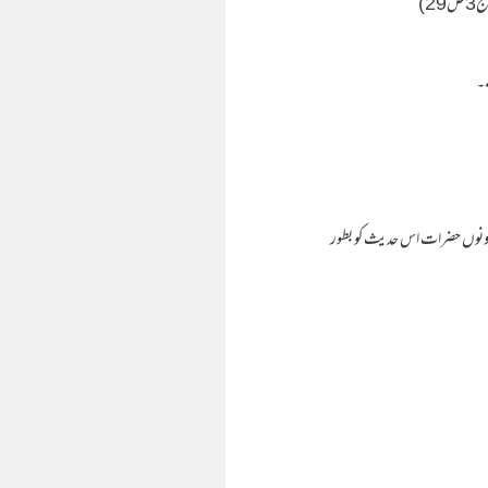
ے۔
 کہ یہ دونوں حضرات اس حدیث کو بطور