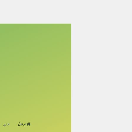
سر ورق
اداریہ