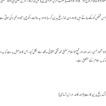
 الرکوع او السجود ونحو ذالک(نصب الرایہ للزیلعی ج1ص472، شرح سنن ابی داود للعینی ج3ص29)
و)اس شخص کو کہے جاتے ہیں جو دوران نماز رفع یدین کر رہا ہو اور یہ حالت رکوع یا سجود وغیرہ کی ہوتی ہ
یخ الہند مولانا محمود حسن رحمہ اللہ اور شیخ الاسلام مفتی محمد تقی عثمانی مدظلہ سے نقل کیا، جس کا حاصل یہ ہے
ے کہ یہ سلام کے متعلق ہے۔
 رفع یدین کا ہے(ادلہ کاملہ،درس ترمذی)