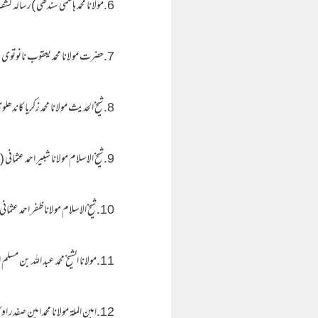
6.مولانا محمد ہاشمی سندھی )رسالہ کشف الرین(
7.حضرت مولانا محمد یعقوب نانوتوی (اعلاء السنن للعثمانی: ج3ص56)
8.شیخ الحدیث مولانا محمد زکریا کاندھلوی (اوجز المسالک: ج 2ص66)
9.شیخ الاسلام مولانا شبیر احمد عثمانی (فتح الملہم: ج3 ص317)
10.شیخ الاسلام مولانا ظفر احمد عثمانی (اعلاء السنن للعثمانی: ج3ص56)
11.مولانا الشیخ محمد عبد اللہ بن مسلم البہلوی (ادلۃ الحنفیۃ: ص167)
12.امین الملۃ مولانا محمد امین صفدر اوکاڑوی (تجلیات صفدر: ج2، ص313)