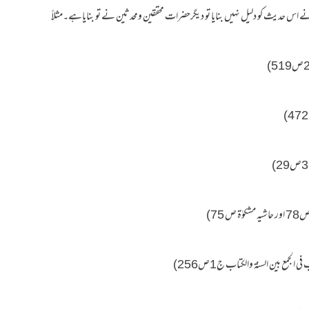
 حدیث کو دلیل نہیں بنایا تو دیگرحضرات محققین ومحدثین نے تو بنایاہے۔مثلاً