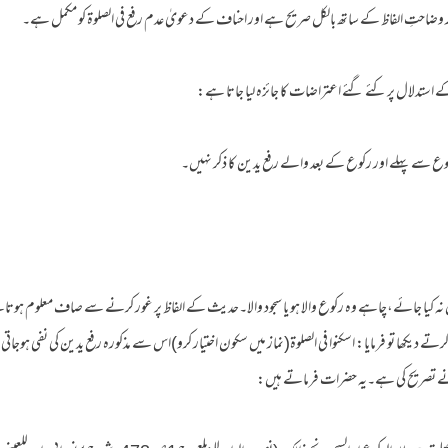
ور وضاحتِ الفاظ کے ساتھ بالکل صریح ہے اور احناف کے دعویٰ عدم رفع فی الصلوۃ کو مکمل ہے۔
استدلال پر کئے گئے اعتراضات کا جائزہ لیا جاتا ہے:
ین نہ کیا جائے،چاہے وہ رکوع والا ہو یا سجود والا۔حدیث کے الفاظ پر غور کرنے سے صاف معلوم ہوت
رتے دیکھا تو فرمایا: اسکنوا فی الصلوۃ(نماز میں سکون اختیار کرو)اس سے مذکورہ رفع یدین کی نفی ہوجاتی
نی نے تصریح کی ہے۔یہ حضرات فرماتے ہیں: