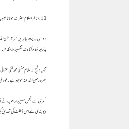
13.مناظر اسلام حضرت مولانا حبیب اللہ ڈیروی (نور الصباح: ج1 ص76)
د: اسی حدیثِ جابر بن سمرۃ رضی اللہ
بذریعہ خط و کتابت تفصیلاً ملاحظہ فرمانے 
تنبیہ:شیخ الاسلام مفتی محمد تقی عث
سمرہ رضی اللہ عنہ موجود ہے۔خود علی 
”مری سے تجمل حسین صاحب نے ایک چا
دیوبندی نے اس پمفلٹ کی تصدیق کی ہے،