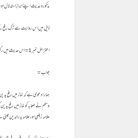
مذکورہ حدیث اپنے اندازِ استدلال ا
ذیل میں اس روایت سے ترکِ رفع کے 
اعتراض نمبر 1= اس حدیث میں رکوع سے پہلے اور رکوع کے بعد والے رفع یدین کا ذکر نہیں۔
جواب =
ہمار ا دعویٰ ہے کہ نماز میں رفع ید
وسلم نے صحابہ کو نماز میں رفع یدین ک
علامہ زیلعی اور علامہ بدرالدین عی