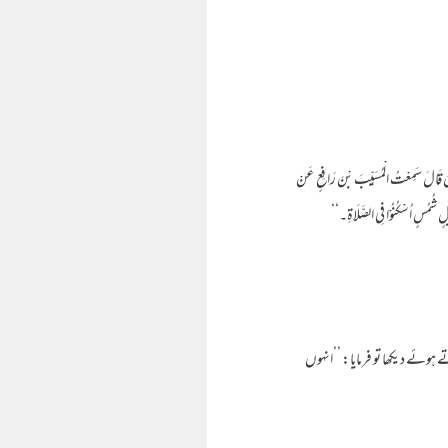
لَیْمَانَ قَالَ سَمِعْتُ الْمُسَیِّبَ بْنَ رَافِعٍ عَنْ
یْلٍ شُمُسٍ اُسْکُنُوْا فِی الصَّلَاۃِ۔‘‘
ہوئے دیکھا تو فرمایا: ’’انہوں