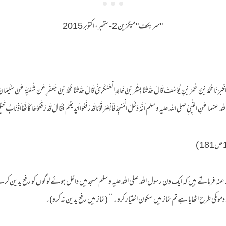
"سربکف" میگزین 2-ستمبر، اکتوبر 2015
اَخْبَرَ نَا مُحَمَّدُ بْنُ عُمَرَ بْنِ یُوْسُفَ قَالَ حَدَّثَنَا بِشْرُ بْنُ خَالِدِ الْعَسْکَرِیُّ قَالَ حَدَّثَنَا مُحَمَّدُ بْنُ جَعْفَرٍ عَنْ شُعْبَۃَ عَنْ سُ
نہما عَنِ النَّبِیِّ صلی اللہ علیہ و سلم اَنَّہٗ دَخَلَ الْمَسْجِدَ فَاَبْصَرَقَوْمًا قَدْرَفَعُوْا اَیْدِیَھُمْ فَقَا لَ قَدْ رَفَعُوْھَا کَاَنَّھَااَذْنَابُ خَ
ہ فرماتے ہیں کہ ایک دن رسول اللہ صلی اللہ علیہ و سلم مسجدمیں داخل ہوئے لوگوں کو رفع یدین کرتے 
وںکی طرح اٹھایا ہےتم نماز میں سکون اختیار کرو ۔‘‘ (نماز میں رفع یدین نہ کرو)۔