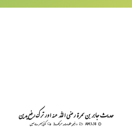
حدیث جابر بن سمرۃ رضی اللہ عنہ اور ترک رفع یدین
3:38 AM
رد غیر مقلدیت
,
سربکف2
کوئی تبصرے نہیں