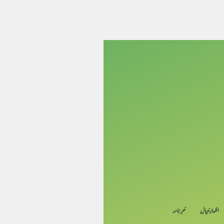
اظہارِ خیال
خبرنامہ