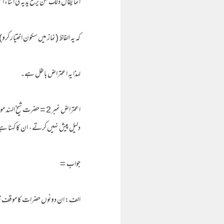
انما یقال ذلک لمن یرفع یدیہ فی اثناء الصلوۃ وہو حالۃ
کہ یہ الفاظ (نماز میں سکون اختیار کر
لہذا یہ اعتراض باطل ہے۔
اعتراض نمبر 2 = حضرت ش
دلیل پیش نہیں کرتے، ان کا کہنا ہ
جواب =
الف: ان دونوں حضرات کا موقف ترک