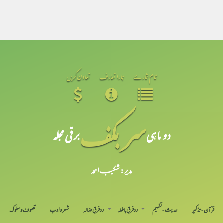
تمام شمارے
ہمارا تعارف
تعاون کریں
سر بکف
دو ماہی
برقی مجلہ
مدیر: شکیبـ احمد
قرآن-تذکیر
حدیث-تفہیم
رد فرقِ باطلہ
رد فرقِ ضالہ
شعر و ادب
تصوف و سلوک