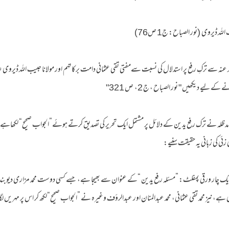
 عنہ سے ترکِ رفع پر استدلال کی نسبت سےمفتی تقی عثمانی دامت برکاتہم اور مولانا حبیب اللہ ڈیروی 
کے لیے دیکھیں " نور الصباح ، ج 2، ص 321"
مانی مدظلہ نے ترک رفع یدین کے دلائل پر مشتمل ایک تحریر کی تصدیق کرتے ہوئے”الجواب صحیح“ لکھاہ
زئی کی زبانی یہ حقیقت سنیے:
ر ورقی پمفلٹ: ”مسئلہ رفع یدین “کے عنوان سے بھیجا ہے، جسے کسی دوست محمد مزاری دیوبندی ن
نیز محمد تقی عثمانی، محمد عبدالمنان اور عبدالرؤف وغیرہ نے ”الجواب صحیح“لکھ کر اس پر مہریں لگائی ہ