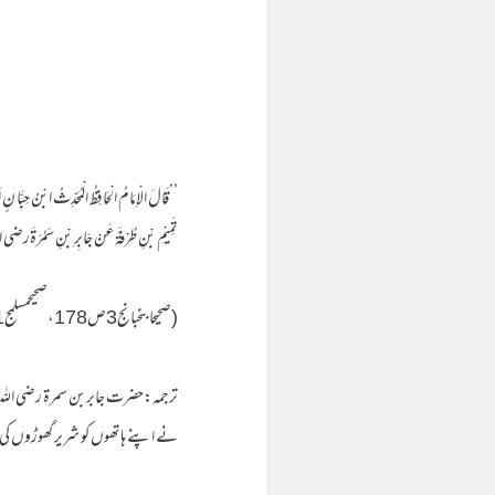
’’قَالَ الْاِمَامُ الْحَافِظُ الْمُحَدِّثُ ابْنُ حِبَّا نٍ 
تَمِیْمِ بْنِ طُرْفَۃَعَنْ جَابِرِ بْنِ سَمُرَۃَرضی اللہ ع
(صحیحابنحبانج3ص178،صحیحمسلمج1ص181 )
ترجمہ:حضرت جابربن سمرۃ رضی اللہ عن
نے اپنے ہاتھوں کو شریر گھوڑوں کی دم