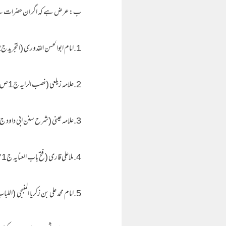
ب: عرض ہے کہ اگر ان حضرات نے اس
1.امام ابوالحسن القدوری (التجرید ج2ص519)
2.علامہ زیلعی (نصب الرایہ ج1ص472)
3.علامہ عینی (شرح سنن ابی داود ج3ص29)
4.ملاعلی قاری (فتح باب العنایہ ج1ص78 اور حاشیہ مشکوٰۃ ص 75)
5.امام محمد علی بن زکریا المنبجی (اللباب فی الجمع بین السنۃ والکتاب ج1ص256)