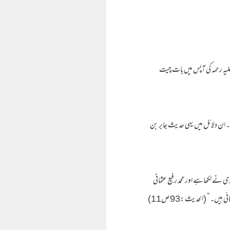
علیہ رحمہ کی آپس میں بات چیت
ے۔ ان دلائل میں یہی حدیث جابر بن
ے لکھاہے اور محمد رفیع عثمانی
یں۔“ (الحدیث :93ص11)