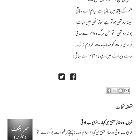
عشق کی تیغ جگر دار اڑا لی کس نے
علم کے ہاتھ میں خالی ہے نیام اے ساقی
سینہ روشن ہو تو ہے سوز سخن عین حیات
ہو نہ روشن ، تو سخن مرگ دوام اے ساقی
تو مری رات کو مہتاب سے محروم نہ رکھ
ترے پیمانے میں ہے ماہ تمام اے ساقی!
متعلقہ تحاریر
غزل- وہ نمازِ عشق ہی کیا…از ایوب ذوقی
محمد ایوب ذوقی وہ نمازِ عشق ہی کیا جو سلام تک نہ پہنچے کہ قعود سے جو گزرے، تو