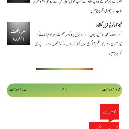
احتساب بنو لہو کے دیپ جلاؤ کے شب طویل ہوئی محل سے روشنی چھینو سحر کی
تاب…
پوری تحریر پڑھیں
کلیم آؤ کوئی غزل گنگناؤ
”سربکف “مجلہ۶(مئی، جون ۲۰۱۶) غزل پروفیسر کلیم عاجزؔ مرحوم زمانے کو
نیند آ رہی ہے جگاؤ کلیم آؤ کوئی غزل گنگناؤ ذرا دل کے زخموں سے …
پوری
تحریر پڑھیں
قدیم تر اشاعت
ہوم
جدید تر اشاعت
0 تبصرے: