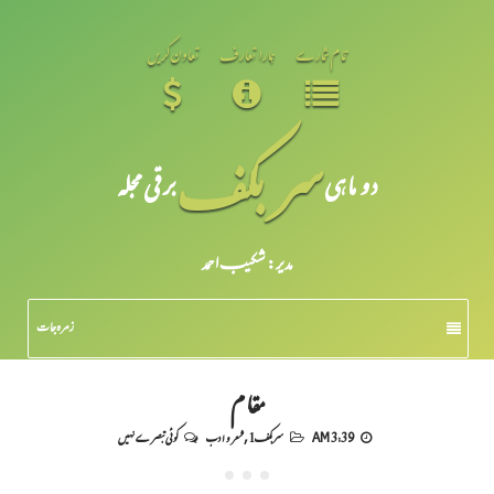
تمام شمارے
ہمارا تعارف
تعاون کریں
سر بکف
دو ماہی
برقی مجلہ
مدیر: شکیبـ احمد
زمرہ جات
مقام
3:39 AM
سربکف1
,
شعر و ادب
کوئی تبصرے نہیں