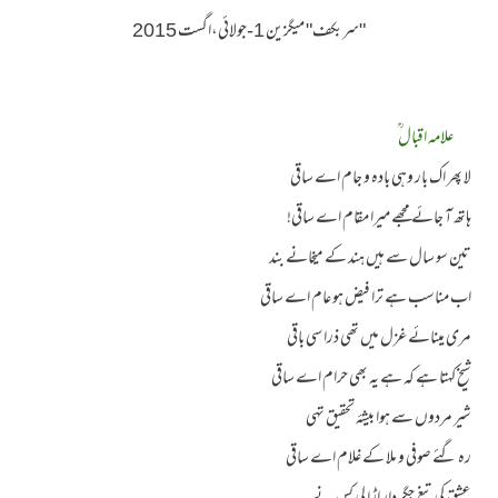
"سربکف" میگزین 1-جولائی،اگست 2015
علامہ اقبال ؒ
لا پھر اک بار وہی بادہ و جام اے ساقی
ہاتھ آ جائے مجھے میرا مقام اے ساقی!
تین سو سال سے ہیں ہند کے میخانے بند
اب مناسب ہے ترا فیض ہو عام اے ساقی
مری مینائے غزل میں تھی ذرا سی باقی
شیخ کہتا ہے کہ ہے یہ بھی حرام اے ساقی
شیر مردوں سے ہوا بیشۂ تحقیق تہی
رہ گئے صوفی و ملا کے غلام اے ساقی